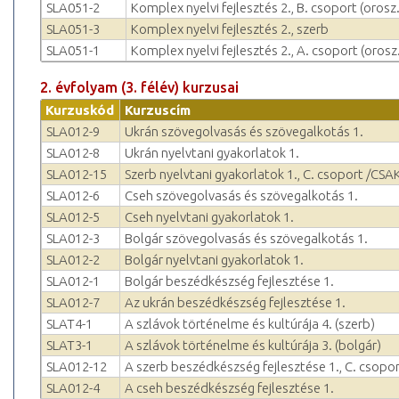
SLA051-2
Komplex nyelvi fejlesztés 2., B. csoport (orosz.
SLA051-3
Komplex nyelvi fejlesztés 2., szerb
SLA051-1
Komplex nyelvi fejlesztés 2., A. csoport (orosz.
2. évfolyam (3. félév) kurzusai
Kurzuskód
Kurzuscím
SLA012-9
Ukrán szövegolvasás és szövegalkotás 1.
SLA012-8
Ukrán nyelvtani gyakorlatok 1.
SLA012-15
Szerb nyelvtani gyakorlatok 1., C. csoport /CSAK!
SLA012-6
Cseh szövegolvasás és szövegalkotás 1.
SLA012-5
Cseh nyelvtani gyakorlatok 1.
SLA012-3
Bolgár szövegolvasás és szövegalkotás 1.
SLA012-2
Bolgár nyelvtani gyakorlatok 1.
SLA012-1
Bolgár beszédkészség fejlesztése 1.
SLA012-7
Az ukrán beszédkészség fejlesztése 1.
SLAT4-1
A szlávok történelme és kultúrája 4. (szerb)
SLAT3-1
A szlávok történelme és kultúrája 3. (bolgár)
SLA012-12
A szerb beszédkészség fejlesztése 1., C. csopor
SLA012-4
A cseh beszédkészség fejlesztése 1.