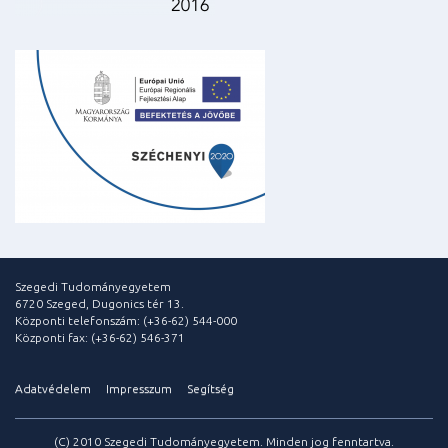
Szegedi Tudományegyetem
6720 Szeged, Dugonics tér 13.
Központi telefonszám: (+36-62) 544-000
Központi fax: (+36-62) 546-371
Adatvédelem
Impresszum
Segítség
(C) 2010 Szegedi Tudományegyetem. Minden jog fenntartva.