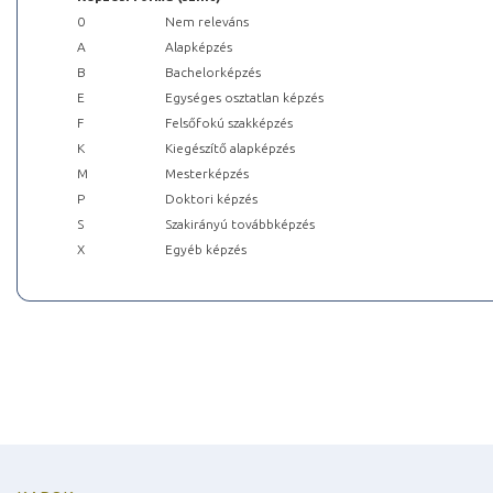
0
Nem releváns
A
Alapképzés
B
Bachelorképzés
E
Egységes osztatlan képzés
F
Felsőfokú szakképzés
K
Kiegészítő alapképzés
M
Mesterképzés
P
Doktori képzés
S
Szakirányú továbbképzés
X
Egyéb képzés