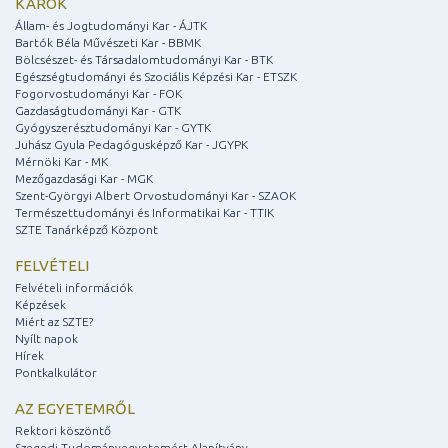
KAROK
Állam- és Jogtudományi Kar - ÁJTK
Bartók Béla Művészeti Kar - BBMK
Bölcsészet- és Társadalomtudományi Kar - BTK
Egészségtudományi és Szociális Képzési Kar - ETSZK
Fogorvostudományi Kar - FOK
Gazdaságtudományi Kar - GTK
Gyógyszerésztudományi Kar - GYTK
Juhász Gyula Pedagógusképző Kar - JGYPK
Mérnöki Kar - MK
Mezőgazdasági Kar - MGK
Szent-Györgyi Albert Orvostudományi Kar - SZAOK
Természettudományi és Informatikai Kar - TTIK
SZTE Tanárképző Központ
FELVÉTELI
Felvételi információk
Képzések
Miért az SZTE?
Nyílt napok
Hírek
Pontkalkulátor
AZ EGYETEMRŐL
Rektori köszöntő
Szegedi Tudományegyetemért Alapítvány