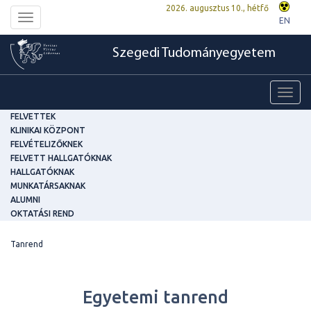
2026. augusztus 10., hétfő
Toggle
EN
navigation
Szegedi Tudományegyetem
Toggl
navig
FELVETTEK
KLINIKAI KÖZPONT
FELVÉTELIZŐKNEK
FELVETT HALLGATÓKNAK
HALLGATÓKNAK
MUNKATÁRSAKNAK
ALUMNI
OKTATÁSI REND
Tanrend
Egyetemi tanrend