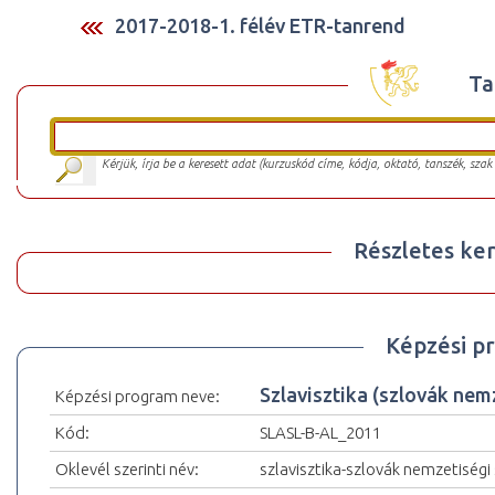
2017-2018-1. félév ETR-tanrend
Ta
Kérjük, írja be a keresett adat (kurzuskód címe, kódja, oktató, tanszék, szak
Részletes ker
Képzési p
Szlavisztika (szlovák ne
Képzési program neve:
Kód:
SLASL-B-AL_2011
Oklevél szerinti név:
szlavisztika-szlovák nemzetiségi