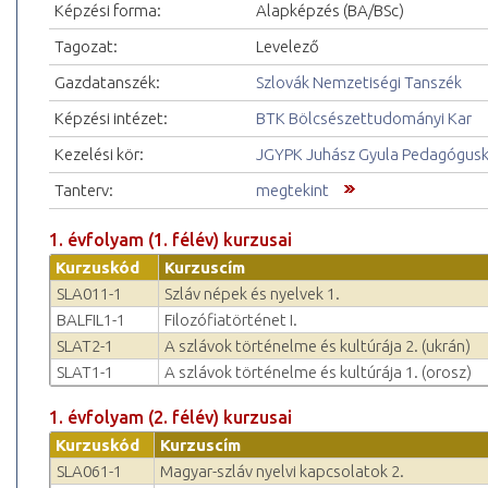
Képzési forma:
Alapképzés (BA/BSc)
Tagozat:
Levelező
Gazdatanszék:
Szlovák Nemzetiségi Tanszék
Képzési intézet:
BTK Bölcsészettudományi Kar
Kezelési kör:
JGYPK Juhász Gyula Pedagógus
Tanterv:
megtekint
1. évfolyam (1. félév) kurzusai
Kurzuskód
Kurzuscím
SLA011-1
Szláv népek és nyelvek 1.
BALFIL1-1
Filozófiatörténet I.
SLAT2-1
A szlávok történelme és kultúrája 2. (ukrán)
SLAT1-1
A szlávok történelme és kultúrája 1. (orosz)
1. évfolyam (2. félév) kurzusai
Kurzuskód
Kurzuscím
SLA061-1
Magyar-szláv nyelvi kapcsolatok 2.