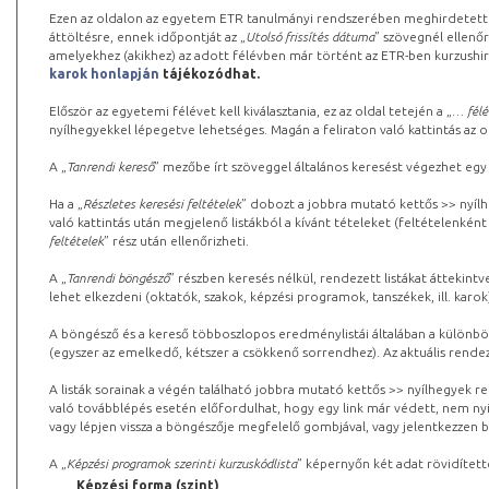
Ezen az oldalon az egyetem ETR tanulmányi rendszerében meghirdetett k
áttöltésre, ennek időpontját az „
Utolsó frissítés dátuma
” szövegnél ellenőr
amelyekhez (akikhez) az adott félévben már történt az ETR-ben kurzushi
karok honlapján
tájékozódhat.
Először az egyetemi félévet kell kiválasztania, ez az oldal tetején a „
… félé
nyílhegyekkel lépegetve lehetséges. Magán a feliraton való kattintás az old
A „
Tanrendi kereső
” mezőbe írt szöveggel általános keresést végezhet egy
Ha a „
Részletes keresési feltételek
” dobozt a jobbra mutató kettős >> nyílh
való kattintás után megjelenő listákból a kívánt tételeket (feltételenként
feltételek
” rész után ellenőrizheti.
A „
Tanrendi böngésző
” részben keresés nélkül, rendezett listákat áttekin
lehet elkezdeni (oktatók, szakok, képzési programok, tanszékek, ill. karok
A böngésző és a kereső többoszlopos eredménylistái általában a különböz
(egyszer az emelkedő, kétszer a csökkenő sorrendhez). Az aktuális rendez
A listák sorainak a végén található jobbra mutató kettős >> nyílhegyek r
való továbblépés esetén előfordulhat, hogy egy link már védett, nem nyi
vagy lépjen vissza a böngészője megfelelő gombjával, vagy jelentkezzen be
A „
Képzési programok szerinti kurzuskódlista
” képernyőn két adat rövidített
Képzési forma (szint)