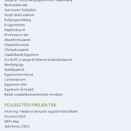
Bemutatkozás
Szervezeti felépítés
Közérdekű adatok
Esélyegyenlőség
E-ügyintézés
Alapítványok
Professzori kar
Akadémikusaink
Díszdoktoraink
Olimpikonjaink
Családbarát Egyetem
ELI-ALPS, a szegedi lézeres kutatóközpont
Minőségügy
Szabályzatok
Egyetemtörténet
Centenárium
Egyetemi élet
Egyetemi Értesítő
Belső visszaélés-bejelentési rendszer
FEJLESZTÉSI PROJEKTEK
Interreg - Határon átnyúló együttműködések
Horizon2020
NKFI alap
Széchenyi 2020