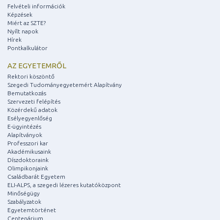
Felvételi információk
Képzések
Miért az SZTE?
Nyílt napok
Hírek
Pontkalkulátor
AZ EGYETEMRŐL
Rektori köszöntő
Szegedi Tudományegyetemért Alapítvány
Bemutatkozás
Szervezeti felépítés
Közérdekű adatok
Esélyegyenlőség
E-ügyintézés
Alapítványok
Professzori kar
Akadémikusaink
Díszdoktoraink
Olimpikonjaink
Családbarát Egyetem
ELI-ALPS, a szegedi lézeres kutatóközpont
Minőségügy
Szabályzatok
Egyetemtörténet
Centenárium