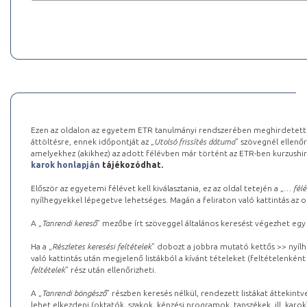
Ezen az oldalon az egyetem ETR tanulmányi rendszerében meghirdetett k
áttöltésre, ennek időpontját az „
Utolsó frissítés dátuma
” szövegnél ellenőr
amelyekhez (akikhez) az adott félévben már történt az ETR-ben kurzushi
karok honlapján
tájékozódhat.
Először az egyetemi félévet kell kiválasztania, ez az oldal tetején a „
… félé
nyílhegyekkel lépegetve lehetséges. Magán a feliraton való kattintás az old
A „
Tanrendi kereső
” mezőbe írt szöveggel általános keresést végezhet egy
Ha a „
Részletes keresési feltételek
” dobozt a jobbra mutató kettős >> nyílh
való kattintás után megjelenő listákból a kívánt tételeket (feltételenként
feltételek
” rész után ellenőrizheti.
A „
Tanrendi böngésző
” részben keresés nélkül, rendezett listákat áttekin
lehet elkezdeni (oktatók, szakok, képzési programok, tanszékek, ill. karok