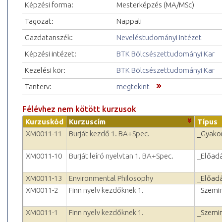
Képzési forma:
Mesterképzés (MA/MSc)
Tagozat:
Nappali
Gazdatanszék:
Neveléstudományi Intézet
Képzési intézet:
BTK Bölcsészettudományi Kar
Kezelési kör:
BTK Bölcsészettudományi Kar
Tanterv:
megtekint
Félévhez nem kötött kurzusok
Kurzuskód
Kurzuscím
Típus
XM0011-11
Burját kezdő 1. BA+Spec.
_Gyakor
XM0011-10
Burját leíró nyelvtan 1. BA+Spec.
_Előad
XM0011-13
Environmental Philosophy
_Előad
XM0011-2
Finn nyelv kezdőknek 1.
_Szemi
XM0011-1
Finn nyelv kezdőknek 1.
_Szemi