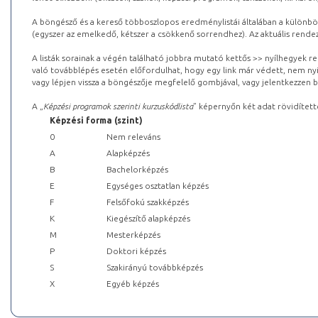
A böngésző és a kereső többoszlopos eredménylistái általában a különböz
(egyszer az emelkedő, kétszer a csökkenő sorrendhez). Az aktuális rendez
A listák sorainak a végén található jobbra mutató kettős >> nyílhegyek r
való továbblépés esetén előfordulhat, hogy egy link már védett, nem nyi
vagy lépjen vissza a böngészője megfelelő gombjával, vagy jelentkezzen be
A „
Képzési programok szerinti kurzuskódlista
” képernyőn két adat rövidített
Képzési forma (szint)
0
Nem releváns
A
Alapképzés
B
Bachelorképzés
E
Egységes osztatlan képzés
F
Felsőfokú szakképzés
K
Kiegészítő alapképzés
M
Mesterképzés
P
Doktori képzés
S
Szakirányú továbbképzés
X
Egyéb képzés