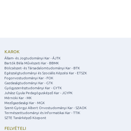
KAROK
Állam- és Jogtudományi Kar - ÁJTK
Bartók Béla Művészeti Kar - BBMK
Bölcsészet- és Társadalomtudományi Kar - BTK
Egészségtudományi és Szociális Képzési Kar - ETSZK
Fogorvostudományi Kar - FOK
Gazdaságtudományi Kar - GTK
Gyógyszerésztudományi Kar - GYTK
Juhász Gyula Pedagógusképző Kar - JGYPK
Mérnöki Kar - MK
Mezőgazdasági Kar - MGK
Szent-Györgyi Albert Orvostudományi Kar - SZAOK
Természettudományi és Informatikai Kar - TTIK
SZTE Tanárképző Központ
FELVÉTELI