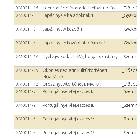
XM0011-16
Interpretáció és eredeti felhalmozás
_Előad
XM0011-5
Japán nyelv haladóknak 1.
_Gyakor
XM0011-3
Japán nyelv kezdő 1.
_Gyakor
XM0011-4
Japán nyelv középhaladóknak 1.
_Gyakor
XM0011-14
Nyelvgyakorlat I. MA, bolgár szakirány
_Szemi
XM0011-15
Ókori és neolatin kultúrtörténeti
_Előad
előadások
XM0011-12
Orosz nyelvtörténet I. MA, OT
_Előad
XM0011-7
Portugál nyelvfejlesztés I.
_Szemi
XM0011-9
Portugál nyelvfejlesztés II.
_Szemi
XM0011-6
Portugál nyelvfejlesztés V.
_Szemi
XM0011-8
Portugál nyelvfejlesztés VII.
_Szemi