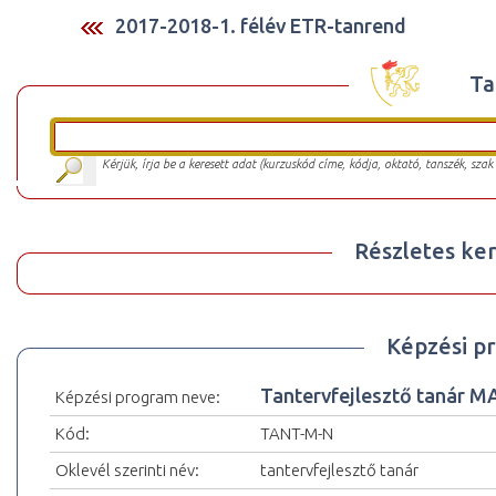
2017-2018-1. félév ETR-tanrend
Ta
Kérjük, írja be a keresett adat (kurzuskód címe, kódja, oktató, tanszék, szak
Részletes ker
Képzési p
Tantervfejlesztő tanár M
Képzési program neve:
Kód:
TANT-M-N
Oklevél szerinti név:
tantervfejlesztő tanár