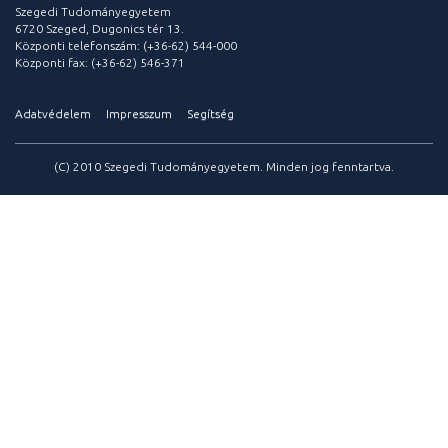
Szegedi Tudományegyetem
6720 Szeged, Dugonics tér 13.
Központi telefonszám: (+36-62) 544-000
Központi fax: (+36-62) 546-371
Adatvédelem
Impresszum
Segítség
(C) 2010 Szegedi Tudományegyetem. Minden jog fenntartva.