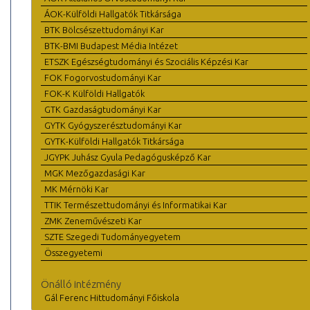
ÁOK-Külföldi Hallgatók Titkársága
BTK Bölcsészettudományi Kar
BTK-BMI Budapest Média Intézet
ETSZK Egészségtudományi és Szociális Képzési Kar
FOK Fogorvostudományi Kar
FOK-K Külföldi Hallgatók
GTK Gazdaságtudományi Kar
GYTK Gyógyszerésztudományi Kar
GYTK-Külföldi Hallgatók Titkársága
JGYPK Juhász Gyula Pedagógusképző Kar
MGK Mezőgazdasági Kar
MK Mérnöki Kar
TTIK Természettudományi és Informatikai Kar
ZMK Zeneművészeti Kar
SZTE Szegedi Tudományegyetem
Összegyetemi
Önálló intézmény
Gál Ferenc Hittudományi Főiskola