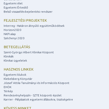
Egyetemi élet
Egyetemi Értesítő
Belső visszaélés-bejelentési rendszer
FEJLESZTÉSI PROJEKTEK
Interreg - Határon átnyúló együttműködések
Horizon2020
NKFI alap
Széchenyi 2020
BETEGELLÁTÁS
Szent-Györgyi Albert Klinikai Központ
Klinikák
Klinikai ügyeletek
HASZNOS LINKEK
Egyetemi klubok
Klebelsberg Könyvtár
József Attila Tanulmányi és Információs Központ
EHÖK
Térkép
Rendezvényhelyszín - SZTE központi épület
Karrier - Pályázatok egyetemi állásokra, tisztségekre
KÖVESS MINKET