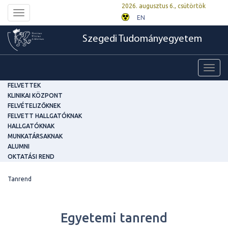
2026. augusztus 6., csütörtök
Toggle
EN
navigation
Szegedi Tudományegyetem
Toggl
navig
FELVETTEK
KLINIKAI KÖZPONT
FELVÉTELIZŐKNEK
FELVETT HALLGATÓKNAK
HALLGATÓKNAK
MUNKATÁRSAKNAK
ALUMNI
OKTATÁSI REND
Tanrend
Egyetemi tanrend