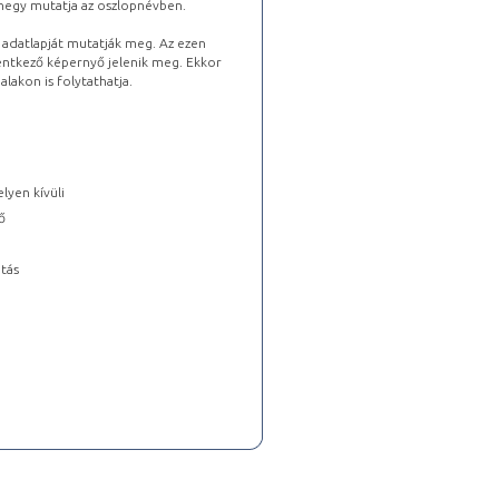
lhegy mutatja az oszlopnévben.
s adatlapját mutatják meg. Az ezen
lentkező képernyő jelenik meg. Ekkor
lakon is folytathatja.
lyen kívüli
ő
tás