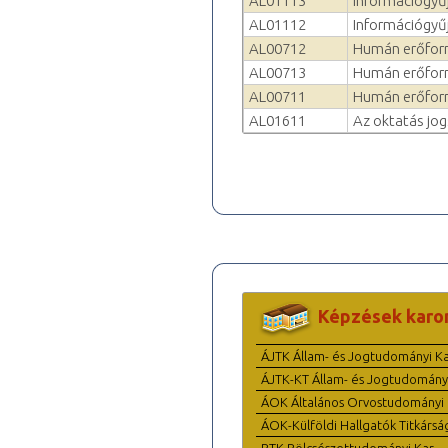
AL01113
Információgyű
AL01112
Információgyűj
AL00712
Humán erőforr
AL00713
Humán erőfor
AL00711
Humán erőfor
AL01611
Az oktatás jog
Képzések karo
ÁJTK Állam- és Jogtudományi K
ÁJTK-KT Állam- és Jogtudomány
ÁOK Általános Orvostudományi 
ÁOK-Külföldi Hallgatók Titkársá
BTK Bölcsészettudományi Kar