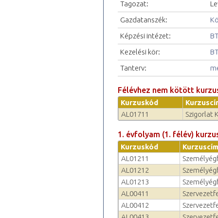
Tagozat:
Le
Gazdatanszék:
Kö
Képzési intézet:
BT
Kezelési kör:
BT
Tanterv:
me
Félévhez nem kötött kurzu
Kurzuskód
Kurzuscí
AL01711
Szigorlat 
1. évfolyam (1. félév) kurzu
Kurzuskód
Kurzuscí
AL01211
Személyégf
AL01212
Személyégf
AL01213
Személyégf
AL00411
Szervezetf
AL00412
Szervezetfe
AL00413
Szervezetfe