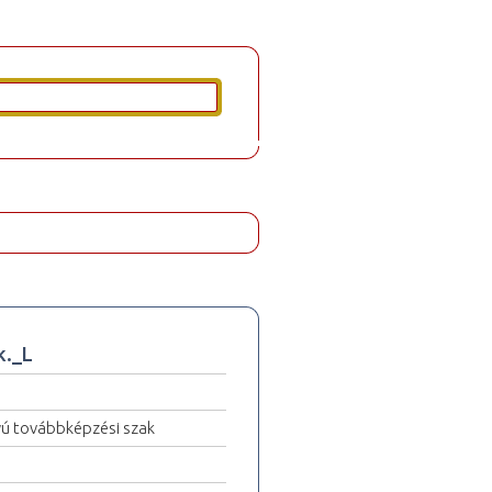
k._L
yú továbbképzési szak