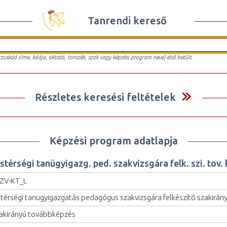
Tanrendi kereső
urzuskód címe, kódja, oktató, tanszék, szak vagy képzési program neve) első betűit.
Részletes keresési feltételek
Képzési program adatlapja
stérségi tanügyigazg. ped. szakvizsgára felk. szi. tov. 
ZV-KT_L
stérségi tanügyigazgatás pedagógus szakvizsgára felkészítő szakirán
akirányú továbbképzés