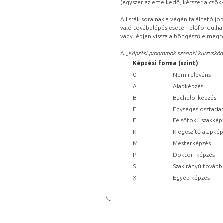
(egyszer az emelkedő, kétszer a csök
A listák sorainak a végén található j
való továbblépés esetén előfordulhat
vagy lépjen vissza a böngészője megfe
A „
Képzési programok szerinti kurzuskód
Képzési forma (szint)
0
Nem releváns
A
Alapképzés
B
Bachelorképzés
E
Egységes osztatla
F
Felsőfokú szakkép
K
Kiegészítő alapké
M
Mesterképzés
P
Doktori képzés
S
Szakirányú tovább
X
Egyéb képzés