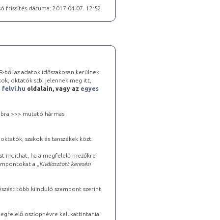
ó frissítés dátuma: 2017.04.07. 12:52
-ből az adatok időszakosan kerülnek
kok, oktatók stb. jelennek meg itt,
a
felvi.hu
oldalain, vagy az
egyes
 jobbra >>> mutató hármas
oktatók, szakok és tanszékek közt.
st indíthat, ha a megfelelő mezőkre
zempontokat a „
Kiválasztott keresési
észést több kiinduló szempont szerint
gfelelő oszlopnévre kell kattintania