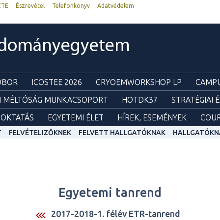
ZTE
Észrevétel
Telefonkönyv
Adatvédelem
udományegyetem
ZOBOR
ICOSTEE 2026
CRYOEMWORKSHOP LP
CAMPU
I MÉLTÓSÁG MUNKACSOPORT
HOTDK37
STRATÉGIAI 
OKTATÁS
EGYETEMI ÉLET
HÍREK, ESEMÉNYEK
COUR
T
FELVÉTELIZŐKNEK
FELVETT HALLGATÓKNAK
HALLGATÓKN
Egyetemi tanrend
2017-2018-1. félév ETR-tanrend