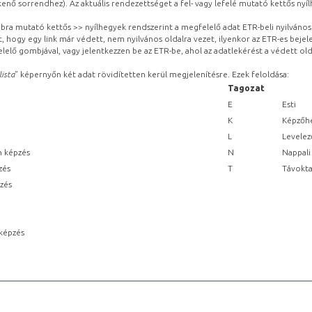
kenő sorrendhez). Az aktuális rendezettséget a fel- vagy lefelé mutató kettős nyí
obbra mutató kettős >> nyílhegyek rendszerint a megfelelő adat ETR-beli nyilváno
, hogy egy link már védett, nem nyilvános oldalra vezet, ilyenkor az ETR-es beje
lelő gombjával, vagy jelentkezzen be az ETR-be, ahol az adatlekérést a védett olda
lista
” képernyőn két adat rövidítetten kerül megjelenítésre. Ezek feloldása:
Tagozat
E
Esti
K
Képzőhe
L
Levelez
n képzés
N
Nappali
zés
T
Távokta
pzés
képzés