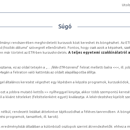
Utols
Súgó
lmányi rendszerében meghirdetett kurzusok közt kereshet és böngészhet. Az ETR
ó frissítés dátuma
” szövegnél ellenőrizheti. Fontos, hogy csak azok a képzések, sza
ben már történt az ETR-ben kurzushirdetés.
A teljes egyetemi szakkínálatról 
sztania, ez az oldal tetején a „
… félév ETR-tanrend
” felirat melletti balra <<<, ill.
gán a feliraton való kattintás az oldalt alapállapotba állítja.
gel általános keresést végezhet egy lépésben a képzési programok, kurzuskódok, 
ozt a jobbra mutató kettős >> nyílheggyel kinyitja, akkor több szempontú keresé
l a kívánt tételeket (feltételenként egyet) kiválasztja. A lekérdezéshez kijelölt s
 nélkül, rendezett listákat áttekintve tájékozódhat a féléves tanrendben. A böng
ési programok, tanszékek, ill. karok).
eredménylistái általában a különböző oszlopok szerint átrendezhetők: ehhez a me