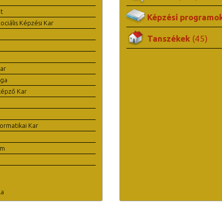
t
Képzési programo
ciális Képzési Kar
Tanszékek
(45)
ar
ága
képző Kar
ormatikai Kar
em
la