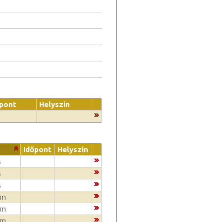
őpont
Helyszín
Időpont
Helyszín
s
s
s
um
um
um