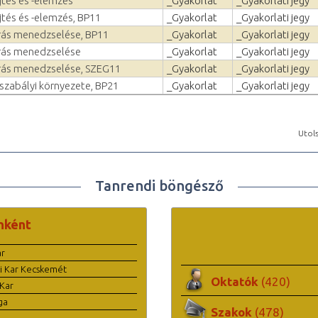
jtés és -elemzés
_Gyakorlat
_Gyakorlati jegy
tés és -elemzés, BP11
_Gyakorlat
_Gyakorlati jegy
ás menedzselése, BP11
_Gyakorlat
_Gyakorlati jegy
rás menedzselése
_Gyakorlat
_Gyakorlati jegy
rás menedzselése, SZEG11
_Gyakorlat
_Gyakorlati jegy
szabályi környezete, BP21
_Gyakorlat
_Gyakorlati jegy
Utols
Tanrendi böngésző
nként
ar
i Kar Kecskemét
Oktatók
(420)
Kar
ga
Szakok
(478)