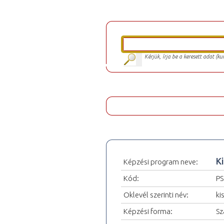
Kérjük, írja be a keresett adat (k
Ki
Képzési program neve:
Kód:
PS
Oklevél szerinti név:
ki
Képzési forma:
Sz