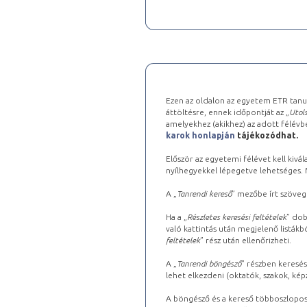
Ezen az oldalon az egyetem ETR tanu
áttöltésre, ennek időpontját az „
Utols
amelyekhez (akikhez) az adott félév
karok honlapján
tájékozódhat.
Először az egyetemi félévet kell kivála
nyílhegyekkel lépegetve lehetséges. Ma
A „
Tanrendi kereső
” mezőbe írt szöveg
Ha a „
Részletes keresési feltételek
” dob
való kattintás után megjelenő listákbó
feltételek
” rész után ellenőrizheti.
A „
Tanrendi böngésző
” részben keresés
lehet elkezdeni (oktatók, szakok, képz
A böngésző és a kereső többoszlopos 