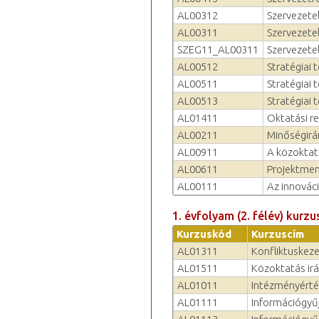
AL00312
Szervezetel
AL00311
Szervezetel
SZEG11_AL00311
Szervezetel
AL00512
Stratégiai 
AL00511
Stratégiai 
AL00513
Stratégiai 
AL01411
Oktatási re
AL00211
Minőségirán
AL00911
A közoktat
AL00611
Projektme
AL00111
Az innovác
1. évfolyam (2. félév) kurzu
Kurzuskód
Kurzuscím
AL01311
Konfliktuskeze
AL01511
Közoktatás irá
AL01011
Intézményérték
AL01111
Információgyű