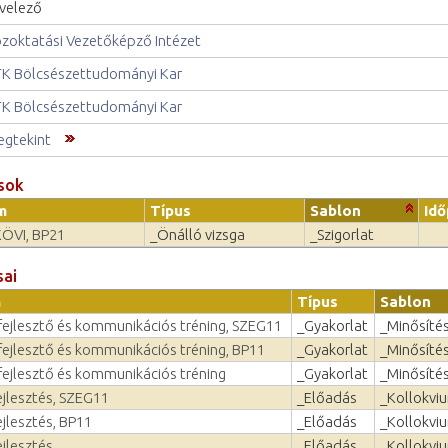
velező
zoktatási Vezetőképző Intézet
K Bölcsészettudományi Kar
K Bölcsészettudományi Kar
gtekint
sok
m
Típus
Sablon
Id
KÖVI, BP21
_Önálló vizsga
_Szigorlat
sai
m
Típus
Sablon
ejlesztő és kommunikációs tréning, SZEG11
_Gyakorlat
_Minősíté
ejlesztő és kommunikációs tréning, BP11
_Gyakorlat
_Minősíté
ejlesztő és kommunikációs tréning
_Gyakorlat
_Minősíté
ejlesztés, SZEG11
_Előadás
_Kollokvi
jlesztés, BP11
_Előadás
_Kollokvi
jlesztés
_Előadás
_Kollokvi