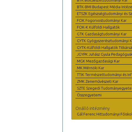
BTK-BMI Budapest Média Intéze
ETSZK Egészségtudományi és Szo
FOK Fogorvostudományi Kar
FOK-K Külföldi Hallgatók
GTK Gazdaságtudományi Kar
GYTK Gyógyszerésztudományi K
GYTK-Külföldi Hallgatók Titkárs
JGYPK Juhász Gyula Pedagógus
MGK Mezőgazdasági Kar
MK Mérnöki Kar
TTIK Természettudományi és Inf
ZMK Zeneművészeti Kar
SZTE Szegedi Tudományegyet
Összegyetemi
Önálló intézmény
Gál Ferenc Hittudományi Főisko