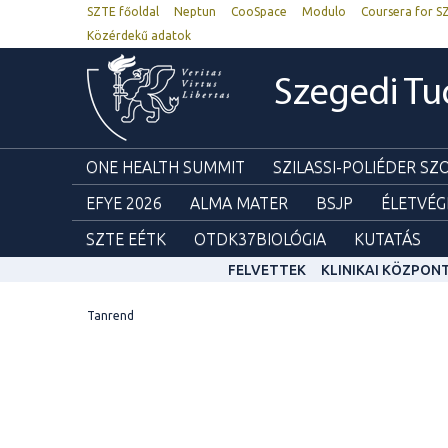
SZTE főoldal
Neptun
CooSpace
Modulo
Coursera for S
Közérdekű adatok
Szegedi T
ONE HEALTH SUMMIT
SZILASSI-POLIÉDER S
EFYE 2026
ALMA MATER
BSJP
ÉLETVÉG
SZTE EÉTK
OTDK37BIOLÓGIA
KUTATÁS
FELVETTEK
KLINIKAI KÖZPON
Tanrend