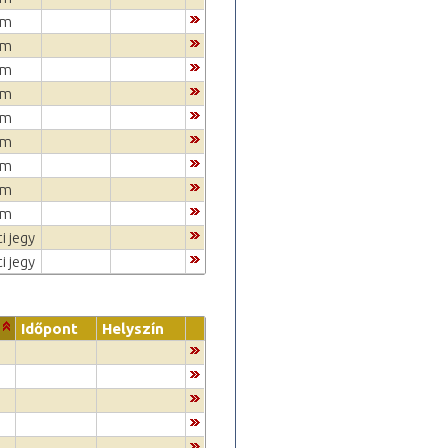
um
um
um
um
um
um
um
um
um
i jegy
i jegy
Időpont
Helyszín