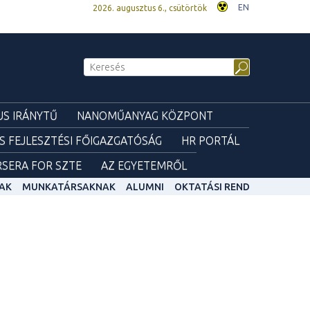
EN
2026. augusztus 6., csütörtök
S IRÁNYTŰ
NANOMŰANYAG KÖZPONT
ÉS FEJLESZTÉSI FŐIGAZGATÓSÁG
HR PORTÁL
SERA FOR SZTE
AZ EGYETEMRŐL
AK
MUNKATÁRSAKNAK
ALUMNI
OKTATÁSI REND