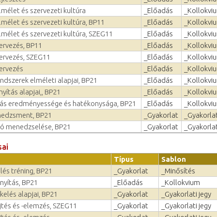
mélet és szerveze­ti kultúra
_Előadás
_Kollokvi
mélet és szerveze­ti kultúra, BP11
_Előadás
_Kollokvi
mélet és szerveze­ti kultúra, SZEG11
_Előadás
_Kollokvi
tervezés, BP11
_Előadás
_Kollokvi
tervezés, SZEG11
_Előadás
_Kollokvi
tervezés
_Előadás
_Kollokvi
ndszerek elméleti alapjai, BP21
_Előadás
_Kollokvi
yítás alapjai,, BP21
_Előadás
_Kollokvi
ás eredményessége és hatékonysága, BP21
_Előadás
_Kollokvi
nedzsment, BP21
_Gyakorlat
_Gyakorlat
ió menedzselése, BP21
_Gyakorlat
_Gyakorlat
sai
Típus
Sablon
lés tréning, BP21
_Gyakorlat
_Minősítés
nyítás, BP21
_Előadás
_Kollokvium
elés alapjai, BP21
_Gyakorlat
_Gyakorlati jegy
jtés és -elemzés, SZEG11
_Gyakorlat
_Gyakorlati jegy