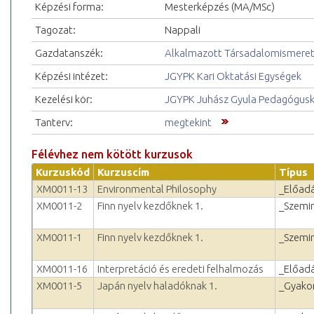
Képzési forma:
Mesterképzés (MA/MSc)
Tagozat:
Nappali
Gazdatanszék:
Alkalmazott Társadalomismereti 
Képzési intézet:
JGYPK Kari Oktatási Egységek
Kezelési kör:
JGYPK Juhász Gyula Pedagógus
Tanterv:
megtekint
Félévhez nem kötött kurzusok
Kurzuskód
Kurzuscím
Típus
XM0011-13
Environmental Philosophy
_Előad
XM0011-2
Finn nyelv kezdőknek 1.
_Szemi
XM0011-1
Finn nyelv kezdőknek 1.
_Szemi
XM0011-16
Interpretáció és eredeti felhalmozás
_Előad
XM0011-5
Japán nyelv haladóknak 1.
_Gyakor