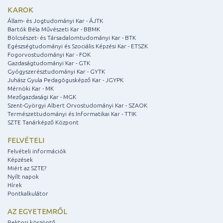
KAROK
Állam- és Jogtudományi Kar - ÁJTK
Bartók Béla Művészeti Kar - BBMK
Bölcsészet- és Társadalomtudományi Kar - BTK
Egészségtudományi és Szociális Képzési Kar - ETSZK
Fogorvostudományi Kar - FOK
Gazdaságtudományi Kar - GTK
Gyógyszerésztudományi Kar - GYTK
Juhász Gyula Pedagógusképző Kar - JGYPK
Mérnöki Kar - MK
Mezőgazdasági Kar - MGK
Szent-Györgyi Albert Orvostudományi Kar - SZAOK
Természettudományi és Informatikai Kar - TTIK
SZTE Tanárképző Központ
FELVÉTELI
Felvételi információk
Képzések
Miért az SZTE?
Nyílt napok
Hírek
Pontkalkulátor
AZ EGYETEMRŐL
Rektori köszöntő