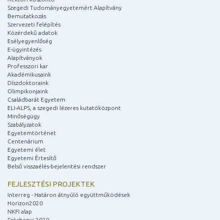
Szegedi Tudományegyetemért Alapítvány
Bemutatkozás
Szervezeti felépítés
Közérdekű adatok
Esélyegyenlőség
E-ügyintézés
Alapítványok
Professzori kar
Akadémikusaink
Díszdoktoraink
Olimpikonjaink
Családbarát Egyetem
ELI-ALPS, a szegedi lézeres kutatóközpont
Minőségügy
Szabályzatok
Egyetemtörténet
Centenárium
Egyetemi élet
Egyetemi Értesítő
Belső visszaélés-bejelentési rendszer
FEJLESZTÉSI PROJEKTEK
Interreg - Határon átnyúló együttműködések
Horizon2020
NKFI alap
Széchenyi 2020