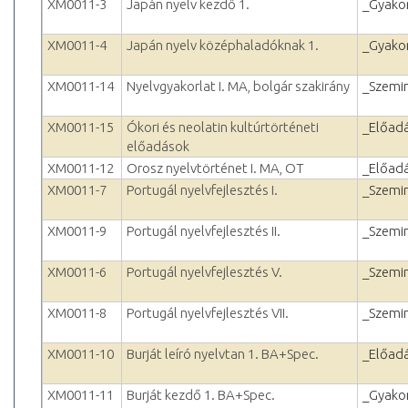
XM0011-3
Japán nyelv kezdő 1.
_Gyakor
XM0011-4
Japán nyelv középhaladóknak 1.
_Gyakor
XM0011-14
Nyelvgyakorlat I. MA, bolgár szakirány
_Szemi
XM0011-15
Ókori és neolatin kultúrtörténeti
_Előad
előadások
XM0011-12
Orosz nyelvtörténet I. MA, OT
_Előad
XM0011-7
Portugál nyelvfejlesztés I.
_Szemi
XM0011-9
Portugál nyelvfejlesztés II.
_Szemi
XM0011-6
Portugál nyelvfejlesztés V.
_Szemi
XM0011-8
Portugál nyelvfejlesztés VII.
_Szemi
XM0011-10
Burját leíró nyelvtan 1. BA+Spec.
_Előad
XM0011-11
Burját kezdő 1. BA+Spec.
_Gyakor