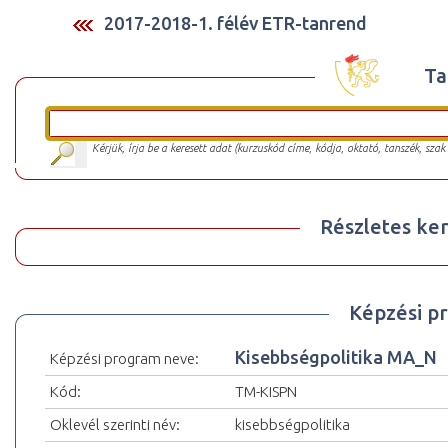
2017-2018-1. félév ETR-tanrend
Ta
Kérjük, írja be a keresett adat (kurzuskód címe, kódja, oktató, tanszék, szak
Részletes ker
Képzési p
Kisebbségpolitika MA_N
Képzési program neve:
Kód:
TM-KISPN
Oklevél szerinti név:
kisebbségpolitika