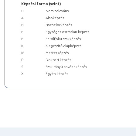
Képzési forma (szint)
0
Nem releváns
A
Alapképzés
B
Bachelorképzés
E
Egységes osztatlan képzés
F
Felsőfokú szakképzés
K
Kiegészítő alapképzés
M
Mesterképzés
P
Doktori képzés
S
Szakirányú továbbképzés
X
Egyéb képzés