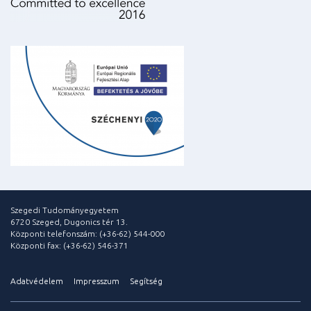
Szegedi Tudományegyetem
6720 Szeged, Dugonics tér 13.
Központi telefonszám: (+36-62) 544-000
Központi fax: (+36-62) 546-371
Adatvédelem
Impresszum
Segítség