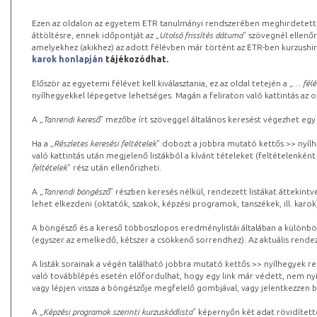
Ezen az oldalon az egyetem ETR tanulmányi rendszerében meghirdetett k
áttöltésre, ennek időpontját az „
Utolsó frissítés dátuma
” szövegnél ellenőr
amelyekhez (akikhez) az adott félévben már történt az ETR-ben kurzushi
karok honlapján
tájékozódhat.
Először az egyetemi félévet kell kiválasztania, ez az oldal tetején a „
… félé
nyílhegyekkel lépegetve lehetséges. Magán a feliraton való kattintás az old
A „
Tanrendi kereső
” mezőbe írt szöveggel általános keresést végezhet egy
Ha a „
Részletes keresési feltételek
” dobozt a jobbra mutató kettős >> nyílh
való kattintás után megjelenő listákból a kívánt tételeket (feltételenként
feltételek
” rész után ellenőrizheti.
A „
Tanrendi böngésző
” részben keresés nélkül, rendezett listákat áttekin
lehet elkezdeni (oktatók, szakok, képzési programok, tanszékek, ill. karok
A böngésző és a kereső többoszlopos eredménylistái általában a különböz
(egyszer az emelkedő, kétszer a csökkenő sorrendhez). Az aktuális rendez
A listák sorainak a végén található jobbra mutató kettős >> nyílhegyek r
való továbblépés esetén előfordulhat, hogy egy link már védett, nem nyi
vagy lépjen vissza a böngészője megfelelő gombjával, vagy jelentkezzen be
A „
Képzési programok szerinti kurzuskódlista
” képernyőn két adat rövidített