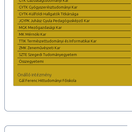
GTK Gazdaságtudományi Kar
GYTK Gyógyszerésztudományi Kar
GYTK-Külföldi Hallgatók Titkársága
JGYPK Juhász Gyula Pedagógusképző Kar
MGK Mezőgazdasági Kar
MK Mérnöki Kar
TTIK Természettudományi és Informatikai Kar
ZMK Zeneművészeti Kar
SZTE Szegedi Tudományegyetem
Összegyetemi
Önálló intézmény
Gál Ferenc Hittudományi Főiskola