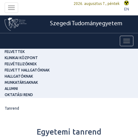
2026. augusztus 7., péntek
Toggle
EN
navigation
Szegedi Tudományegyetem
Toggl
navig
FELVETTEK
KLINIKAI KÖZPONT
FELVÉTELIZŐKNEK
FELVETT HALLGATÓKNAK
HALLGATÓKNAK
MUNKATÁRSAKNAK
ALUMNI
OKTATÁSI REND
Tanrend
Egyetemi tanrend