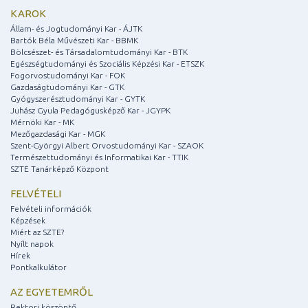
KAROK
Állam- és Jogtudományi Kar - ÁJTK
Bartók Béla Művészeti Kar - BBMK
Bölcsészet- és Társadalomtudományi Kar - BTK
Egészségtudományi és Szociális Képzési Kar - ETSZK
Fogorvostudományi Kar - FOK
Gazdaságtudományi Kar - GTK
Gyógyszerésztudományi Kar - GYTK
Juhász Gyula Pedagógusképző Kar - JGYPK
Mérnöki Kar - MK
Mezőgazdasági Kar - MGK
Szent-Györgyi Albert Orvostudományi Kar - SZAOK
Természettudományi és Informatikai Kar - TTIK
SZTE Tanárképző Központ
FELVÉTELI
Felvételi információk
Képzések
Miért az SZTE?
Nyílt napok
Hírek
Pontkalkulátor
AZ EGYETEMRŐL
Rektori köszöntő