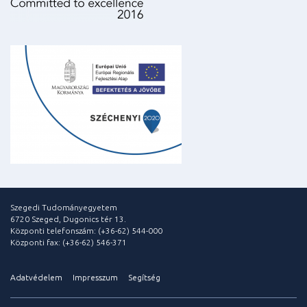
Szegedi Tudományegyetem
6720 Szeged, Dugonics tér 13.
Központi telefonszám: (+36-62) 544-000
Központi fax: (+36-62) 546-371
Adatvédelem
Impresszum
Segítség