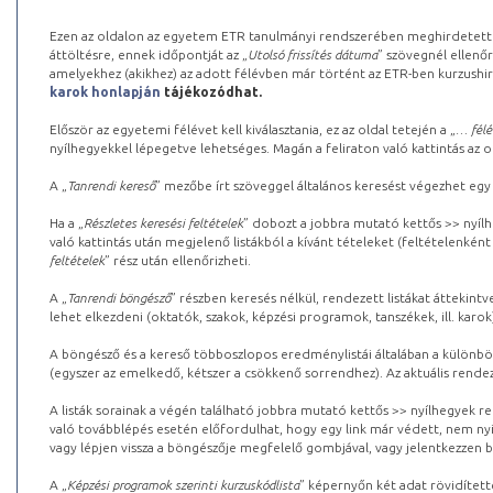
Ezen az oldalon az egyetem ETR tanulmányi rendszerében meghirdetett k
áttöltésre, ennek időpontját az „
Utolsó frissítés dátuma
” szövegnél ellenőr
amelyekhez (akikhez) az adott félévben már történt az ETR-ben kurzushi
karok honlapján
tájékozódhat.
Először az egyetemi félévet kell kiválasztania, ez az oldal tetején a „
… félé
nyílhegyekkel lépegetve lehetséges. Magán a feliraton való kattintás az old
A „
Tanrendi kereső
” mezőbe írt szöveggel általános keresést végezhet egy
Ha a „
Részletes keresési feltételek
” dobozt a jobbra mutató kettős >> nyílh
való kattintás után megjelenő listákból a kívánt tételeket (feltételenként
feltételek
” rész után ellenőrizheti.
A „
Tanrendi böngésző
” részben keresés nélkül, rendezett listákat áttekin
lehet elkezdeni (oktatók, szakok, képzési programok, tanszékek, ill. karok
A böngésző és a kereső többoszlopos eredménylistái általában a különböz
(egyszer az emelkedő, kétszer a csökkenő sorrendhez). Az aktuális rendez
A listák sorainak a végén található jobbra mutató kettős >> nyílhegyek r
való továbblépés esetén előfordulhat, hogy egy link már védett, nem nyi
vagy lépjen vissza a böngészője megfelelő gombjával, vagy jelentkezzen be
A „
Képzési programok szerinti kurzuskódlista
” képernyőn két adat rövidített