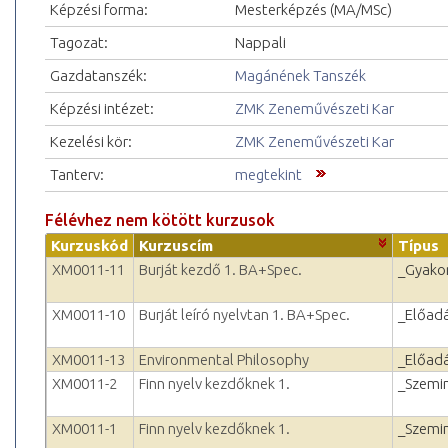
Képzési forma:
Mesterképzés (MA/MSc)
Tagozat:
Nappali
Gazdatanszék:
Magánének Tanszék
Képzési intézet:
ZMK Zeneművészeti Kar
Kezelési kör:
ZMK Zeneművészeti Kar
Tanterv:
megtekint
Félévhez nem kötött kurzusok
Kurzuskód
Kurzuscím
Típus
XM0011-11
Burját kezdő 1. BA+Spec.
_Gyakor
XM0011-10
Burját leíró nyelvtan 1. BA+Spec.
_Előad
XM0011-13
Environmental Philosophy
_Előad
XM0011-2
Finn nyelv kezdőknek 1.
_Szemi
XM0011-1
Finn nyelv kezdőknek 1.
_Szemi