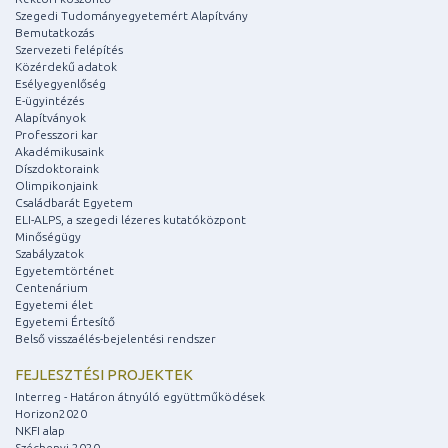
Szegedi Tudományegyetemért Alapítvány
Bemutatkozás
Szervezeti felépítés
Közérdekű adatok
Esélyegyenlőség
E-ügyintézés
Alapítványok
Professzori kar
Akadémikusaink
Díszdoktoraink
Olimpikonjaink
Családbarát Egyetem
ELI-ALPS, a szegedi lézeres kutatóközpont
Minőségügy
Szabályzatok
Egyetemtörténet
Centenárium
Egyetemi élet
Egyetemi Értesítő
Belső visszaélés-bejelentési rendszer
FEJLESZTÉSI PROJEKTEK
Interreg - Határon átnyúló együttműködések
Horizon2020
NKFI alap
Széchenyi 2020