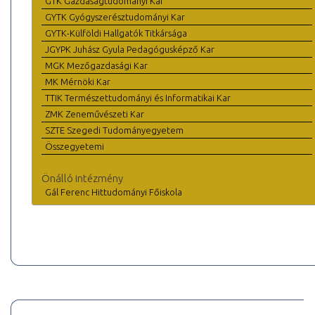
GTK Gazdaságtudományi Kar
GYTK Gyógyszerésztudományi Kar
GYTK-Külföldi Hallgatók Titkársága
JGYPK Juhász Gyula Pedagógusképző Kar
MGK Mezőgazdasági Kar
MK Mérnöki Kar
TTIK Természettudományi és Informatikai Kar
ZMK Zeneművészeti Kar
SZTE Szegedi Tudományegyetem
Összegyetemi
Önálló intézmény
Gál Ferenc Hittudományi Főiskola