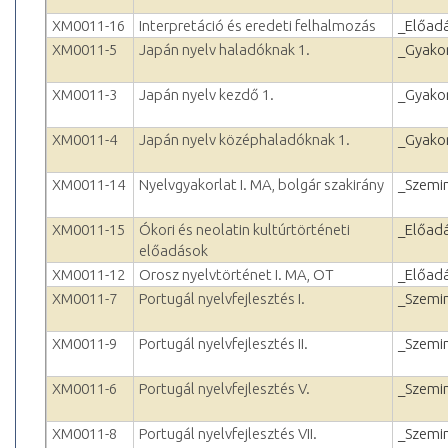
XM0011-16
Interpretáció és eredeti felhalmozás
_Előad
XM0011-5
Japán nyelv haladóknak 1.
_Gyakor
XM0011-3
Japán nyelv kezdő 1.
_Gyakor
XM0011-4
Japán nyelv középhaladóknak 1.
_Gyakor
XM0011-14
Nyelvgyakorlat I. MA, bolgár szakirány
_Szemi
XM0011-15
Ókori és neolatin kultúrtörténeti
_Előad
előadások
XM0011-12
Orosz nyelvtörténet I. MA, OT
_Előad
XM0011-7
Portugál nyelvfejlesztés I.
_Szemi
XM0011-9
Portugál nyelvfejlesztés II.
_Szemi
XM0011-6
Portugál nyelvfejlesztés V.
_Szemi
XM0011-8
Portugál nyelvfejlesztés VII.
_Szemi