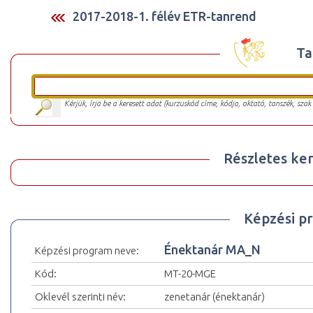
2017-2018-1. félév ETR-tanrend
Ta
Kérjük, írja be a keresett adat (kurzuskód címe, kódja, oktató, tanszék, szak
Részletes ker
Képzési p
Énektanár MA_N
Képzési program neve:
Kód:
MT-20-MGE
Oklevél szerinti név:
zenetanár (énektanár)