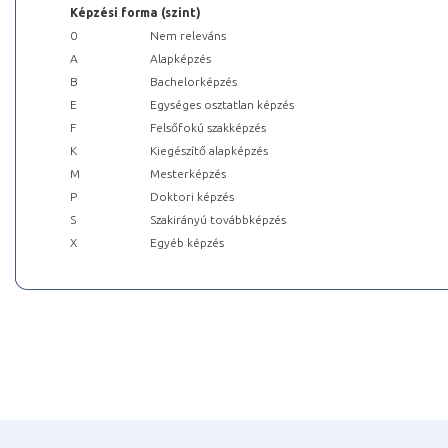
Képzési forma (szint)
0
Nem releváns
A
Alapképzés
B
Bachelorképzés
E
Egységes osztatlan képzés
F
Felsőfokú szakképzés
K
Kiegészítő alapképzés
M
Mesterképzés
P
Doktori képzés
S
Szakirányú továbbképzés
X
Egyéb képzés