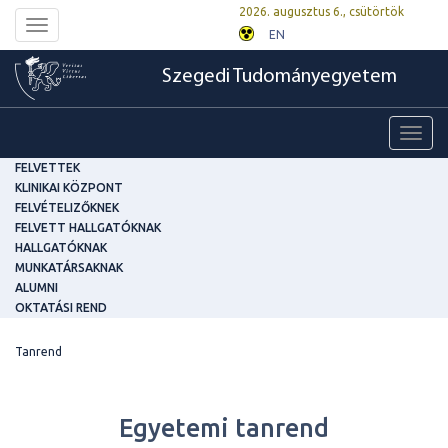
2026. augusztus 6., csütörtök
Toggle
EN
navigation
Szegedi Tudományegyetem
Toggl
navig
FELVETTEK
KLINIKAI KÖZPONT
FELVÉTELIZŐKNEK
FELVETT HALLGATÓKNAK
HALLGATÓKNAK
MUNKATÁRSAKNAK
ALUMNI
OKTATÁSI REND
Tanrend
Egyetemi tanrend