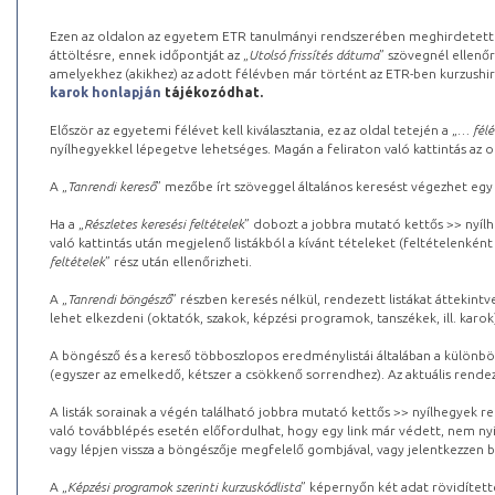
Ezen az oldalon az egyetem ETR tanulmányi rendszerében meghirdetett k
áttöltésre, ennek időpontját az „
Utolsó frissítés dátuma
” szövegnél ellenőr
amelyekhez (akikhez) az adott félévben már történt az ETR-ben kurzushi
karok honlapján
tájékozódhat.
Először az egyetemi félévet kell kiválasztania, ez az oldal tetején a „
… félé
nyílhegyekkel lépegetve lehetséges. Magán a feliraton való kattintás az old
A „
Tanrendi kereső
” mezőbe írt szöveggel általános keresést végezhet egy
Ha a „
Részletes keresési feltételek
” dobozt a jobbra mutató kettős >> nyílh
való kattintás után megjelenő listákból a kívánt tételeket (feltételenként
feltételek
” rész után ellenőrizheti.
A „
Tanrendi böngésző
” részben keresés nélkül, rendezett listákat áttekin
lehet elkezdeni (oktatók, szakok, képzési programok, tanszékek, ill. karok
A böngésző és a kereső többoszlopos eredménylistái általában a különböz
(egyszer az emelkedő, kétszer a csökkenő sorrendhez). Az aktuális rendez
A listák sorainak a végén található jobbra mutató kettős >> nyílhegyek r
való továbblépés esetén előfordulhat, hogy egy link már védett, nem nyi
vagy lépjen vissza a böngészője megfelelő gombjával, vagy jelentkezzen be
A „
Képzési programok szerinti kurzuskódlista
” képernyőn két adat rövidített