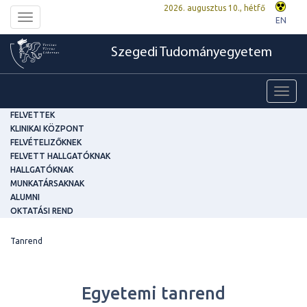
2026. augusztus 10., hétfő
Toggle
EN
navigation
Szegedi Tudományegyetem
Toggl
navig
FELVETTEK
KLINIKAI KÖZPONT
FELVÉTELIZŐKNEK
FELVETT HALLGATÓKNAK
HALLGATÓKNAK
MUNKATÁRSAKNAK
ALUMNI
OKTATÁSI REND
Tanrend
Egyetemi tanrend