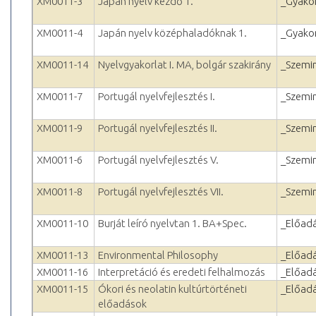
XM0011-3
Japán nyelv kezdő 1.
_Gyakor
XM0011-4
Japán nyelv középhaladóknak 1.
_Gyakor
XM0011-14
Nyelvgyakorlat I. MA, bolgár szakirány
_Szemi
XM0011-7
Portugál nyelvfejlesztés I.
_Szemi
XM0011-9
Portugál nyelvfejlesztés II.
_Szemi
XM0011-6
Portugál nyelvfejlesztés V.
_Szemi
XM0011-8
Portugál nyelvfejlesztés VII.
_Szemi
XM0011-10
Burját leíró nyelvtan 1. BA+Spec.
_Előad
XM0011-13
Environmental Philosophy
_Előad
XM0011-16
Interpretáció és eredeti felhalmozás
_Előad
XM0011-15
Ókori és neolatin kultúrtörténeti
_Előad
előadások