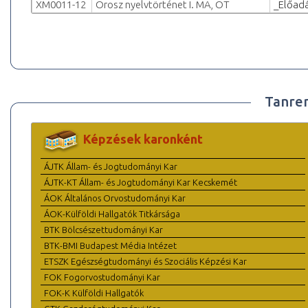
XM0011-12
Orosz nyelvtörténet I. MA, OT
_Előad
Tanre
Képzések karonként
ÁJTK Állam- és Jogtudományi Kar
ÁJTK-KT Állam- és Jogtudományi Kar Kecskemét
ÁOK Általános Orvostudományi Kar
ÁOK-Külföldi Hallgatók Titkársága
BTK Bölcsészettudományi Kar
BTK-BMI Budapest Média Intézet
ETSZK Egészségtudományi és Szociális Képzési Kar
FOK Fogorvostudományi Kar
FOK-K Külföldi Hallgatók