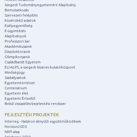
Szegedi Tudományegyetemért Alapítvány
Bemutatkozás
Szervezeti felépítés
Közérdekű adatok
Esélyegyenlőség
E-ügyintézés
Alapítványok
Professzori kar
Akadémikusaink
Díszdoktoraink
Olimpikonjaink
Családbarát Egyetem
ELI-ALPS, a szegedi lézeres kutatóközpont
Minőségügy
Szabályzatok
Egyetemtörténet
Centenárium
Egyetemi élet
Egyetemi Értesítő
Belső visszaélés-bejelentési rendszer
FEJLESZTÉSI PROJEKTEK
Interreg - Határon átnyúló együttműködések
Horizon2020
NKFI alap
Széchenyi 2020