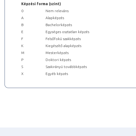
Képzési forma (szint)
0
Nem releváns
A
Alapképzés
B
Bachelorképzés
E
Egységes osztatlan képzés
F
Felsőfokú szakképzés
K
Kiegészítő alapképzés
M
Mesterképzés
P
Doktori képzés
S
Szakirányú továbbképzés
X
Egyéb képzés