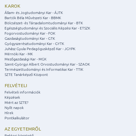
KAROK
Állam- és Jogtudományi Kar - ÁJTK
Bartók Béla Művészeti Kar - BBMK
Bölcsészet- és Társadalomtudományi Kar - BTK
Egészségtudományi és Szociális Képzési Kar - ETSZK
Fogorvostudományi Kar - FOK
Gazdaságtudományi Kar - GTK
Gyógyszerésztudományi Kar - GYTK
Juhász Gyula Pedagógusképző Kar - JGYPK
Mérnöki Kar - MK
Mezőgazdasági Kar - MGK
Szent-Györgyi Albert Orvostudományi Kar - SZAOK
Természettudományi és Informatikai Kar - TTIK
SZTE Tanárképző Központ
FELVÉTELI
Felvételi információk
Képzések
Miért az SZTE?
Nyílt napok
Hírek
Pontkalkulátor
AZ EGYETEMRŐL
Rektori köszöntő