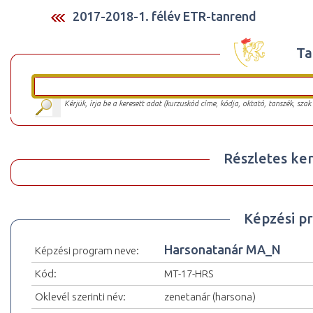
2017-2018-1. félév ETR-tanrend
Ta
Kérjük, írja be a keresett adat (kurzuskód címe, kódja, oktató, tanszék, szak
Részletes ker
Képzési p
Harsonatanár MA_N
Képzési program neve:
Kód:
MT-17-HRS
Oklevél szerinti név:
zenetanár (harsona)