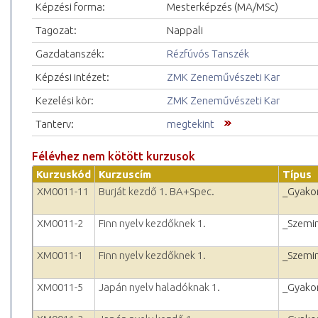
Képzési forma:
Mesterképzés (MA/MSc)
Tagozat:
Nappali
Gazdatanszék:
Rézfúvós Tanszék
Képzési intézet:
ZMK Zeneművészeti Kar
Kezelési kör:
ZMK Zeneművészeti Kar
Tanterv:
megtekint
Félévhez nem kötött kurzusok
Kurzuskód
Kurzuscím
Típus
XM0011-11
Burját kezdő 1. BA+Spec.
_Gyakor
XM0011-2
Finn nyelv kezdőknek 1.
_Szemi
XM0011-1
Finn nyelv kezdőknek 1.
_Szemi
XM0011-5
Japán nyelv haladóknak 1.
_Gyakor