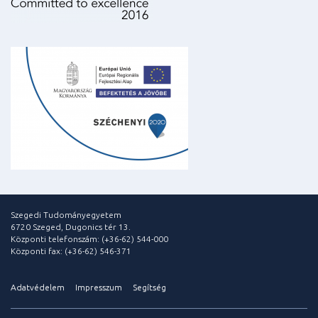
Szegedi Tudományegyetem
6720 Szeged, Dugonics tér 13.
Központi telefonszám: (+36-62) 544-000
Központi fax: (+36-62) 546-371
Adatvédelem
Impresszum
Segítség