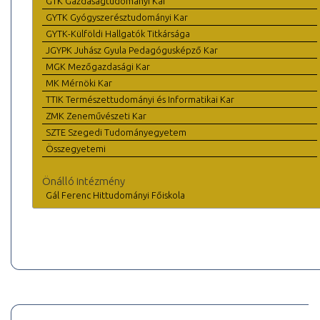
GTK Gazdaságtudományi Kar
GYTK Gyógyszerésztudományi Kar
GYTK-Külföldi Hallgatók Titkársága
JGYPK Juhász Gyula Pedagógusképző Kar
MGK Mezőgazdasági Kar
MK Mérnöki Kar
TTIK Természettudományi és Informatikai Kar
ZMK Zeneművészeti Kar
SZTE Szegedi Tudományegyetem
Összegyetemi
Önálló intézmény
Gál Ferenc Hittudományi Főiskola