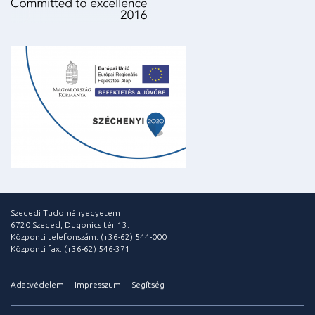
Szegedi Tudományegyetem
6720 Szeged, Dugonics tér 13.
Központi telefonszám: (+36-62) 544-000
Központi fax: (+36-62) 546-371
Adatvédelem
Impresszum
Segítség