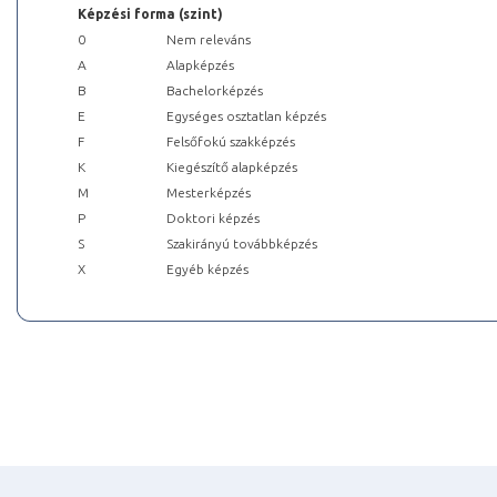
Képzési forma (szint)
0
Nem releváns
A
Alapképzés
B
Bachelorképzés
E
Egységes osztatlan képzés
F
Felsőfokú szakképzés
K
Kiegészítő alapképzés
M
Mesterképzés
P
Doktori képzés
S
Szakirányú továbbképzés
X
Egyéb képzés