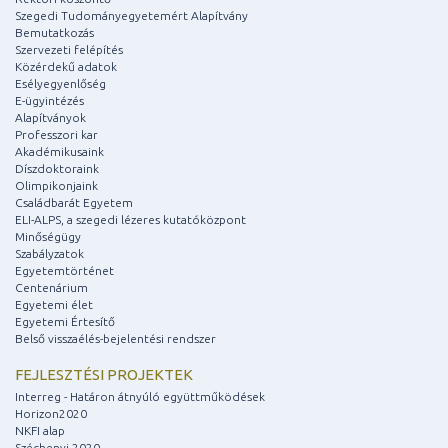
Szegedi Tudományegyetemért Alapítvány
Bemutatkozás
Szervezeti felépítés
Közérdekű adatok
Esélyegyenlőség
E-ügyintézés
Alapítványok
Professzori kar
Akadémikusaink
Díszdoktoraink
Olimpikonjaink
Családbarát Egyetem
ELI-ALPS, a szegedi lézeres kutatóközpont
Minőségügy
Szabályzatok
Egyetemtörténet
Centenárium
Egyetemi élet
Egyetemi Értesítő
Belső visszaélés-bejelentési rendszer
FEJLESZTÉSI PROJEKTEK
Interreg - Határon átnyúló együttműködések
Horizon2020
NKFI alap
Széchenyi 2020