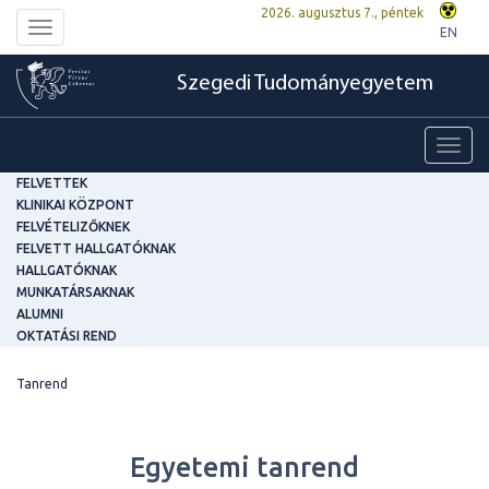
2026. augusztus 7., péntek
Toggle
EN
navigation
Szegedi Tudományegyetem
Toggl
navig
FELVETTEK
KLINIKAI KÖZPONT
FELVÉTELIZŐKNEK
FELVETT HALLGATÓKNAK
HALLGATÓKNAK
MUNKATÁRSAKNAK
ALUMNI
OKTATÁSI REND
Tanrend
Egyetemi tanrend