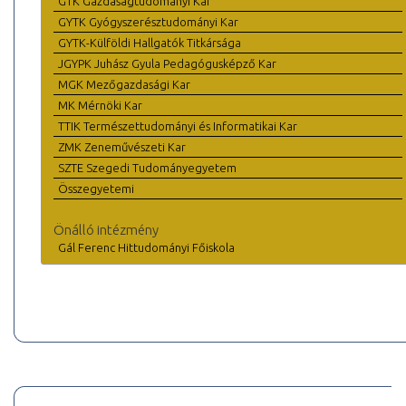
GTK Gazdaságtudományi Kar
GYTK Gyógyszerésztudományi Kar
GYTK-Külföldi Hallgatók Titkársága
JGYPK Juhász Gyula Pedagógusképző Kar
MGK Mezőgazdasági Kar
MK Mérnöki Kar
TTIK Természettudományi és Informatikai Kar
ZMK Zeneművészeti Kar
SZTE Szegedi Tudományegyetem
Összegyetemi
Önálló intézmény
Gál Ferenc Hittudományi Főiskola