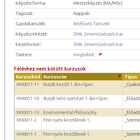
Képzési forma:
Mesterképzés (MA/MSc)
Tagozat:
Nappali
Gazdatanszék:
Rézfúvós Tanszék
Képzési intézet:
ZMK Zeneművészeti Kar
Kezelési kör:
ZMK Zeneművészeti Kar
Tanterv:
megtekint
Félévhez nem kötött kurzusok
Kurzuskód
Kurzuscím
Típus
XM0011-11
Burját kezdő 1. BA+Spec.
_Gyakor
XM0011-10
Burját leíró nyelvtan 1. BA+Spec.
_Előad
XM0011-13
Environmental Philosophy
_Előad
XM0011-2
Finn nyelv kezdőknek 1.
_Szemi
XM0011-1
Finn nyelv kezdőknek 1.
_Szemi