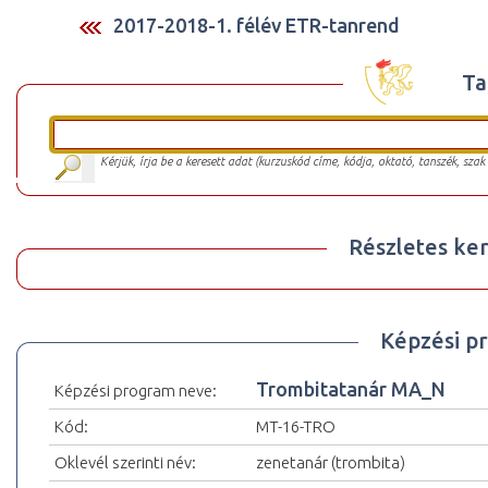
2017-2018-1. félév ETR-tanrend
Ta
Kérjük, írja be a keresett adat (kurzuskód címe, kódja, oktató, tanszék, szak
Részletes ker
Képzési p
Trombitatanár MA_N
Képzési program neve:
Kód:
MT-16-TRO
Oklevél szerinti név:
zenetanár (trombita)