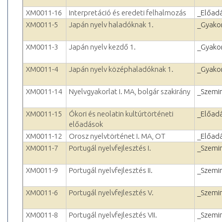
XM0011-16
Interpretáció és eredeti felhalmozás
_Előad
XM0011-5
Japán nyelv haladóknak 1.
_Gyakor
XM0011-3
Japán nyelv kezdő 1.
_Gyakor
XM0011-4
Japán nyelv középhaladóknak 1.
_Gyakor
XM0011-14
Nyelvgyakorlat I. MA, bolgár szakirány
_Szemi
XM0011-15
Ókori és neolatin kultúrtörténeti
_Előad
előadások
XM0011-12
Orosz nyelvtörténet I. MA, OT
_Előad
XM0011-7
Portugál nyelvfejlesztés I.
_Szemi
XM0011-9
Portugál nyelvfejlesztés II.
_Szemi
XM0011-6
Portugál nyelvfejlesztés V.
_Szemi
XM0011-8
Portugál nyelvfejlesztés VII.
_Szemi