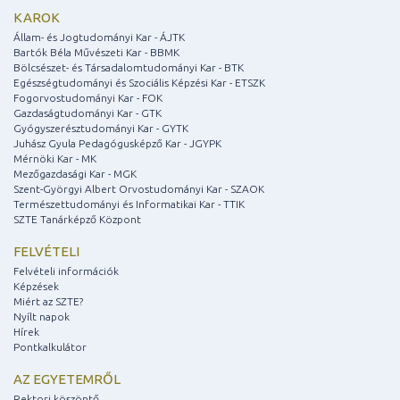
KAROK
Állam- és Jogtudományi Kar - ÁJTK
Bartók Béla Művészeti Kar - BBMK
Bölcsészet- és Társadalomtudományi Kar - BTK
Egészségtudományi és Szociális Képzési Kar - ETSZK
Fogorvostudományi Kar - FOK
Gazdaságtudományi Kar - GTK
Gyógyszerésztudományi Kar - GYTK
Juhász Gyula Pedagógusképző Kar - JGYPK
Mérnöki Kar - MK
Mezőgazdasági Kar - MGK
Szent-Györgyi Albert Orvostudományi Kar - SZAOK
Természettudományi és Informatikai Kar - TTIK
SZTE Tanárképző Központ
FELVÉTELI
Felvételi információk
Képzések
Miért az SZTE?
Nyílt napok
Hírek
Pontkalkulátor
AZ EGYETEMRŐL
Rektori köszöntő