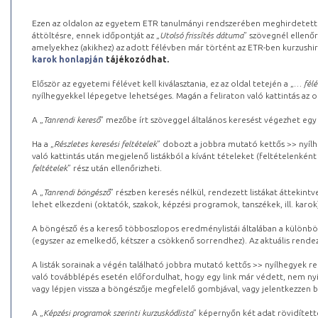
Ezen az oldalon az egyetem ETR tanulmányi rendszerében meghirdetett k
áttöltésre, ennek időpontját az „
Utolsó frissítés dátuma
” szövegnél ellenőr
amelyekhez (akikhez) az adott félévben már történt az ETR-ben kurzushi
karok honlapján
tájékozódhat.
Először az egyetemi félévet kell kiválasztania, ez az oldal tetején a „
… félé
nyílhegyekkel lépegetve lehetséges. Magán a feliraton való kattintás az old
A „
Tanrendi kereső
” mezőbe írt szöveggel általános keresést végezhet egy
Ha a „
Részletes keresési feltételek
” dobozt a jobbra mutató kettős >> nyílh
való kattintás után megjelenő listákból a kívánt tételeket (feltételenként
feltételek
” rész után ellenőrizheti.
A „
Tanrendi böngésző
” részben keresés nélkül, rendezett listákat áttekin
lehet elkezdeni (oktatók, szakok, képzési programok, tanszékek, ill. karok
A böngésző és a kereső többoszlopos eredménylistái általában a különböz
(egyszer az emelkedő, kétszer a csökkenő sorrendhez). Az aktuális rendez
A listák sorainak a végén található jobbra mutató kettős >> nyílhegyek r
való továbblépés esetén előfordulhat, hogy egy link már védett, nem nyi
vagy lépjen vissza a böngészője megfelelő gombjával, vagy jelentkezzen be
A „
Képzési programok szerinti kurzuskódlista
” képernyőn két adat rövidített