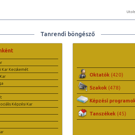
Utols
Tanrendi böngésző
nként
ar
i Kar Kecskemét
Oktatók
(420)
Kar
ga
Szakok
(478)
t
Képzési programo
ciális Képzési Kar
Tanszékek
(45)
ar