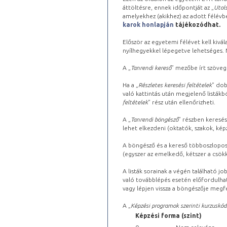
áttöltésre, ennek időpontját az „
Utols
amelyekhez (akikhez) az adott félév
karok honlapján
tájékozódhat.
Először az egyetemi félévet kell kivála
nyílhegyekkel lépegetve lehetséges. Ma
A „
Tanrendi kereső
” mezőbe írt szöveg
Ha a „
Részletes keresési feltételek
” dob
való kattintás után megjelenő listákbó
feltételek
” rész után ellenőrizheti.
A „
Tanrendi böngésző
” részben keresés
lehet elkezdeni (oktatók, szakok, képz
A böngésző és a kereső többoszlopos 
(egyszer az emelkedő, kétszer a csök
A listák sorainak a végén található j
való továbblépés esetén előfordulhat
vagy lépjen vissza a böngészője megfe
A „
Képzési programok szerinti kurzuskód
Képzési forma (szint)