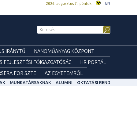
EN
2026. augusztus 7., péntek
S IRÁNYTŰ
NANOMŰANYAG KÖZPONT
ÉS FEJLESZTÉSI FŐIGAZGATÓSÁG
HR PORTÁL
SERA FOR SZTE
AZ EGYETEMRŐL
AK
MUNKATÁRSAKNAK
ALUMNI
OKTATÁSI REND