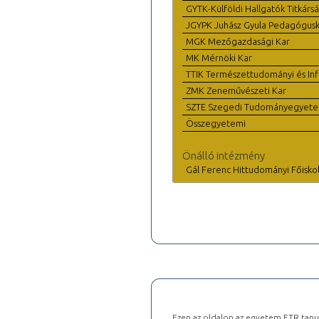
GYTK-Külföldi Hallgatók Titkárs
JGYPK Juhász Gyula Pedagógus
MGK Mezőgazdasági Kar
MK Mérnöki Kar
TTIK Természettudományi és Inf
ZMK Zeneművészeti Kar
SZTE Szegedi Tudományegyet
Összegyetemi
Önálló intézmény
Gál Ferenc Hittudományi Főisko
Ezen az oldalon az egyetem ETR tanu