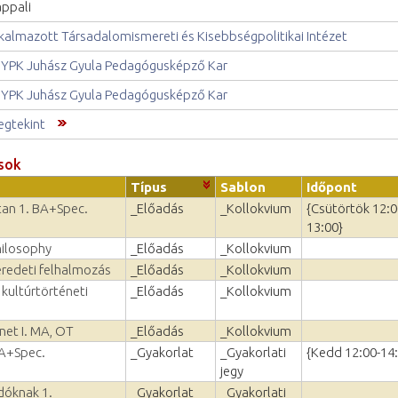
ppali
kalmazott Társadalomismereti és Kisebbségpolitikai Intézet
YPK Juhász Gyula Pedagógusképző Kar
YPK Juhász Gyula Pedagógusképző Kar
gtekint
sok
Típus
Sablon
Időpont
vtan 1. BA+Spec.
_Előadás
_Kollokvium
{Csütörtök 12:0
13:00}
hilosophy
_Előadás
_Kollokvium
eredeti felhalmozás
_Előadás
_Kollokvium
 kultúrtörténeti
_Előadás
_Kollokvium
net I. MA, OT
_Előadás
_Kollokvium
BA+Spec.
_Gyakorlat
_Gyakorlati
{Kedd 12:00-14
jegy
dóknak 1.
_Gyakorlat
_Gyakorlati