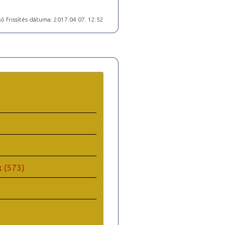
ó frissítés dátuma: 2017.04.07. 12:52
k
(573)