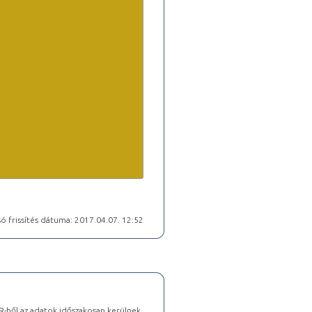
ó frissítés dátuma: 2017.04.07. 12:52
-ből az adatok időszakosan kerülnek