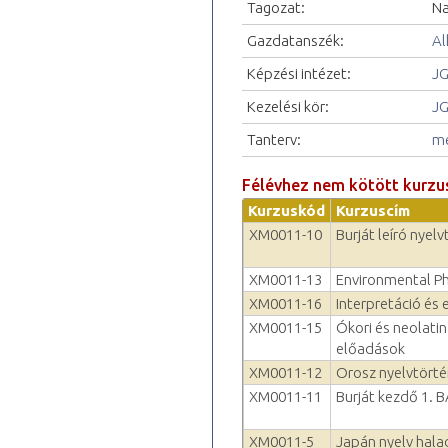
Tagozat:
Na
Gazdatanszék:
Al
Képzési intézet:
JG
Kezelési kör:
JG
Tanterv:
me
Félévhez nem kötött kurzu
Kurzuskód
Kurzuscím
XM0011-10
Burját leíró nyel
XM0011-13
Environmental P
XM0011-16
Interpretáció és 
XM0011-15
Ókori és neolatin
előadások
XM0011-12
Orosz nyelvtörté
XM0011-11
Burját kezdő 1. 
XM0011-5
Japán nyelv hala