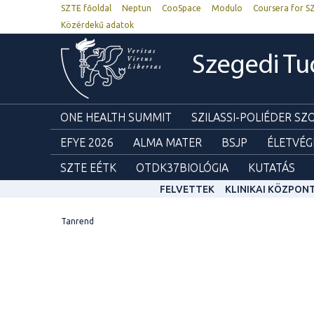
SZTE főoldal
Neptun
CooSpace
Modulo
Coursera for S
Közérdekű adatok
Szegedi T
ONE HEALTH SUMMIT
SZILASSI-POLIÉDER S
EFYE 2026
ALMA MATER
BSJP
ÉLETVÉG
SZTE EÉTK
OTDK37BIOLÓGIA
KUTATÁS
FELVETTEK
KLINIKAI KÖZPON
Tanrend