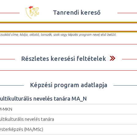
Tanrendi kereső
urzuskód címe, kódja, oktató, tanszék, szak vagy képzési program neve) első betűit.
Részletes keresési feltételek
Képzési program adatlapja
ultikulturális nevelés tanára MA_N
M-MKN
ltikulturális nevelés tanára
sterképzés (MA/MSc)