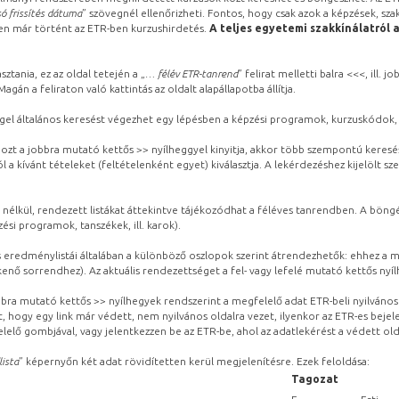
ó frissítés dátuma
” szövegnél ellenőrizheti. Fontos, hogy csak azok a képzések, sza
ben már történt az ETR-ben kurzushirdetés.
A teljes egyetemi szakkínálatról 
sztania, ez az oldal tetején a „
… félév ETR-tanrend
” felirat melletti balra <<<, ill.
gán a feliraton való kattintás az oldalt alapállapotba állítja.
gel általános keresést végezhet egy lépésben a képzési programok, kurzuskódok, 
ozt a jobbra mutató kettős >> nyílheggyel kinyitja, akkor több szempontú keresé
l a kívánt tételeket (feltételenként egyet) kiválasztja. A lekérdezéshez kijelölt s
 nélkül, rendezett listákat áttekintve tájékozódhat a féléves tanrendben. A böng
ési programok, tanszékek, ill. karok).
eredménylistái általában a különböző oszlopok szerint átrendezhetők: ehhez a me
kenő sorrendhez). Az aktuális rendezettséget a fel- vagy lefelé mutató kettős nyí
obbra mutató kettős >> nyílhegyek rendszerint a megfelelő adat ETR-beli nyilváno
, hogy egy link már védett, nem nyilvános oldalra vezet, ilyenkor az ETR-es beje
lelő gombjával, vagy jelentkezzen be az ETR-be, ahol az adatlekérést a védett olda
lista
” képernyőn két adat rövidítetten kerül megjelenítésre. Ezek feloldása:
Tagozat