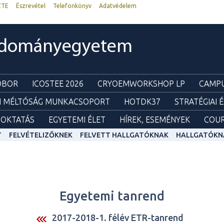
ZTE
Észrevétel
Telefonkönyv
Adatvédelem
udományegyetem
ZOBOR
ICOSTEE 2026
CRYOEMWORKSHOP LP
CAMPU
I MÉLTÓSÁG MUNKACSOPORT
HOTDK37
STRATÉGIAI 
OKTATÁS
EGYETEMI ÉLET
HÍREK, ESEMÉNYEK
COUR
T
FELVÉTELIZŐKNEK
FELVETT HALLGATÓKNAK
HALLGATÓKN
Egyetemi tanrend
2017-2018-1. félév ETR-tanrend