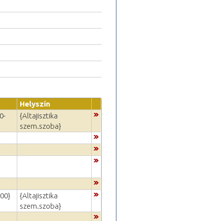
Helyszín
0-
{Altajisztika
szem.szoba}
:00}
{Altajisztika
szem.szoba}