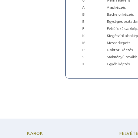
0
Nem releváns
A
Alapképzés
B
Bachelorképzés
E
Egységes osztatla
F
Felsőfokú szakkép
K
Kiegészítő alapké
M
Mesterképzés
P
Doktori képzés
S
Szakirányú tovább
X
Egyéb képzés
KAROK
FELVÉTE