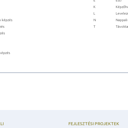
E
Esti
K
Képzőhe
L
Levelez
n képzés
N
Nappali
zés
T
Távokta
pzés
képzés
LI
FEJLESZTÉSI PROJEKTEK