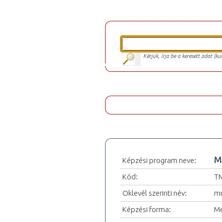
Kérjük, írja be a keresett adat (k
M
Képzési program neve:
Kód:
T
Oklevél szerinti név:
mu
Képzési forma:
Me