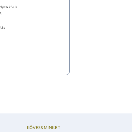
lyen kívüli
ő
tás
KÖVESS MINKET