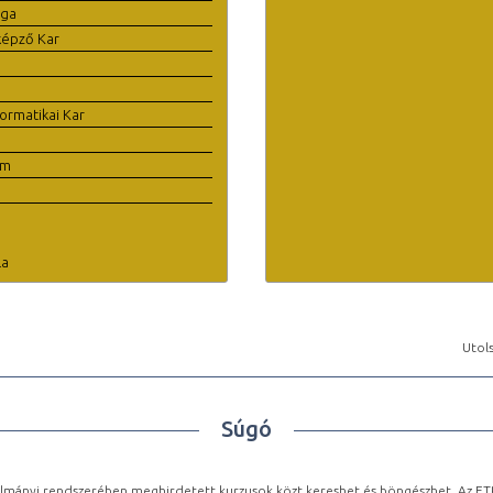
ága
képző Kar
ormatikai Kar
em
la
Utols
Súgó
lmányi rendszerében meghirdetett kurzusok közt kereshet és böngészhet. Az ETR