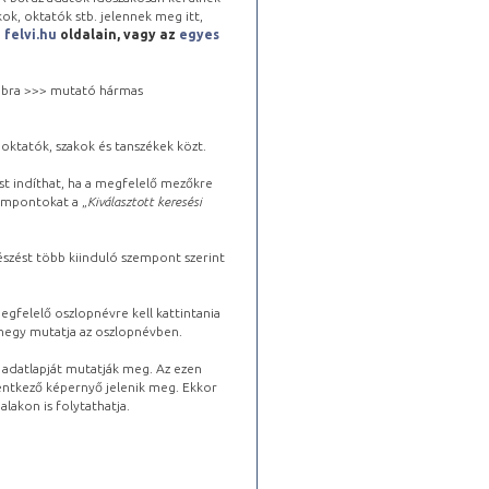
kok, oktatók stb. jelennek meg itt,
a
felvi.hu
oldalain, vagy az
egyes
 jobbra >>> mutató hármas
oktatók, szakok és tanszékek közt.
st indíthat, ha a megfelelő mezőkre
zempontokat a „
Kiválasztott keresési
észést több kiinduló szempont szerint
gfelelő oszlopnévre kell kattintania
lhegy mutatja az oszlopnévben.
s adatlapját mutatják meg. Az ezen
lentkező képernyő jelenik meg. Ekkor
lakon is folytathatja.