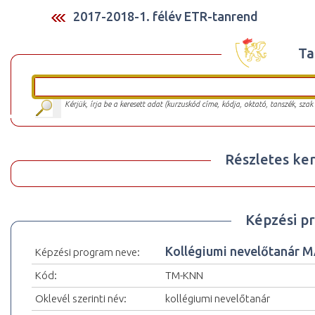
2017-2018-1. félév ETR-tanrend
Ta
Kérjük, írja be a keresett adat (kurzuskód címe, kódja, oktató, tanszék, szak
Részletes ker
Képzési p
Kollégiumi nevelőtanár 
Képzési program neve:
Kód:
TM-KNN
Oklevél szerinti név:
kollégiumi nevelőtanár