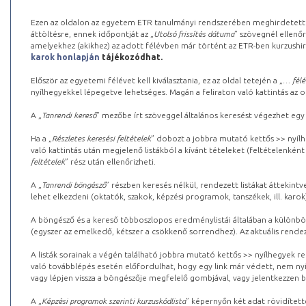
Ezen az oldalon az egyetem ETR tanulmányi rendszerében meghirdetett k
áttöltésre, ennek időpontját az „
Utolsó frissítés dátuma
” szövegnél ellenőr
amelyekhez (akikhez) az adott félévben már történt az ETR-ben kurzushi
karok honlapján
tájékozódhat.
Először az egyetemi félévet kell kiválasztania, ez az oldal tetején a „
… félé
nyílhegyekkel lépegetve lehetséges. Magán a feliraton való kattintás az old
A „
Tanrendi kereső
” mezőbe írt szöveggel általános keresést végezhet egy
Ha a „
Részletes keresési feltételek
” dobozt a jobbra mutató kettős >> nyílh
való kattintás után megjelenő listákból a kívánt tételeket (feltételenként
feltételek
” rész után ellenőrizheti.
A „
Tanrendi böngésző
” részben keresés nélkül, rendezett listákat áttekin
lehet elkezdeni (oktatók, szakok, képzési programok, tanszékek, ill. karok
A böngésző és a kereső többoszlopos eredménylistái általában a különböz
(egyszer az emelkedő, kétszer a csökkenő sorrendhez). Az aktuális rendez
A listák sorainak a végén található jobbra mutató kettős >> nyílhegyek r
való továbblépés esetén előfordulhat, hogy egy link már védett, nem nyi
vagy lépjen vissza a böngészője megfelelő gombjával, vagy jelentkezzen be
A „
Képzési programok szerinti kurzuskódlista
” képernyőn két adat rövidített