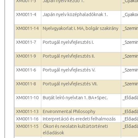
XM0011-3
Japán nyelv kezdő 1.
_Gyakor
XM0011-4
Japán nyelv középhaladóknak 1.
_Gyakor
XM0011-14
Nyelvgyakorlat I. MA, bolgár szakirány
_Szemi
XM0011-7
Portugál nyelvfejlesztés I.
_Szemi
XM0011-9
Portugál nyelvfejlesztés II.
_Szemi
XM0011-6
Portugál nyelvfejlesztés V.
_Szemi
XM0011-8
Portugál nyelvfejlesztés VII.
_Szemi
XM0011-10
Burját leíró nyelvtan 1. BA+Spec.
_Előad
XM0011-13
Environmental Philosophy
_Előad
XM0011-16
Interpretáció és eredeti felhalmozás
_Előad
XM0011-15
Ókori és neolatin kultúrtörténeti
_Előad
előadások