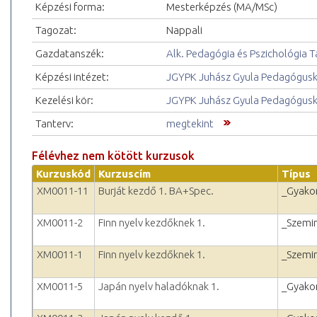
Képzési forma:
Mesterképzés (MA/MSc)
Tagozat:
Nappali
Gazdatanszék:
Alk. Pedagógia és Pszichológia 
Képzési intézet:
JGYPK Juhász Gyula Pedagógus
Kezelési kör:
JGYPK Juhász Gyula Pedagógus
Tanterv:
megtekint
Félévhez nem kötött kurzusok
Kurzuskód
Kurzuscím
Típus
XM0011-11
Burját kezdő 1. BA+Spec.
_Gyakor
XM0011-2
Finn nyelv kezdőknek 1.
_Szemi
XM0011-1
Finn nyelv kezdőknek 1.
_Szemi
XM0011-5
Japán nyelv haladóknak 1.
_Gyakor