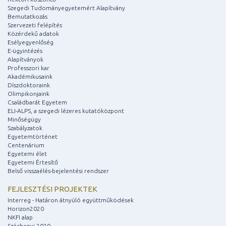
Szegedi Tudományegyetemért Alapítvány
Bemutatkozás
Szervezeti felépítés
Közérdekű adatok
Esélyegyenlőség
E-ügyintézés
Alapítványok
Professzori kar
Akadémikusaink
Díszdoktoraink
Olimpikonjaink
Családbarát Egyetem
ELI-ALPS, a szegedi lézeres kutatóközpont
Minőségügy
Szabályzatok
Egyetemtörténet
Centenárium
Egyetemi élet
Egyetemi Értesítő
Belső visszaélés-bejelentési rendszer
FEJLESZTÉSI PROJEKTEK
Interreg - Határon átnyúló együttműködések
Horizon2020
NKFI alap
Széchenyi 2020