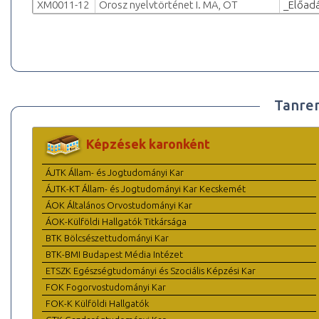
XM0011-12
Orosz nyelvtörténet I. MA, OT
_Előad
Tanre
Képzések karonként
ÁJTK Állam- és Jogtudományi Kar
ÁJTK-KT Állam- és Jogtudományi Kar Kecskemét
ÁOK Általános Orvostudományi Kar
ÁOK-Külföldi Hallgatók Titkársága
BTK Bölcsészettudományi Kar
BTK-BMI Budapest Média Intézet
ETSZK Egészségtudományi és Szociális Képzési Kar
FOK Fogorvostudományi Kar
FOK-K Külföldi Hallgatók