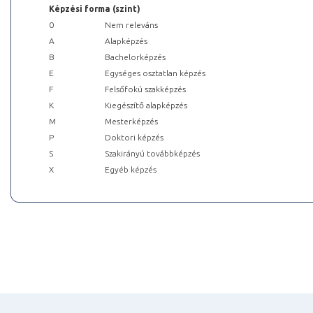
Képzési forma (szint)
0
Nem releváns
A
Alapképzés
B
Bachelorképzés
E
Egységes osztatlan képzés
F
Felsőfokú szakképzés
K
Kiegészítő alapképzés
M
Mesterképzés
P
Doktori képzés
S
Szakirányú továbbképzés
X
Egyéb képzés