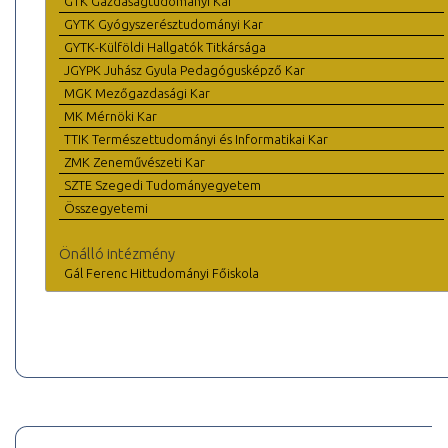
GTK Gazdaságtudományi Kar
GYTK Gyógyszerésztudományi Kar
GYTK-Külföldi Hallgatók Titkársága
JGYPK Juhász Gyula Pedagógusképző Kar
MGK Mezőgazdasági Kar
MK Mérnöki Kar
TTIK Természettudományi és Informatikai Kar
ZMK Zeneművészeti Kar
SZTE Szegedi Tudományegyetem
Összegyetemi
Önálló intézmény
Gál Ferenc Hittudományi Főiskola