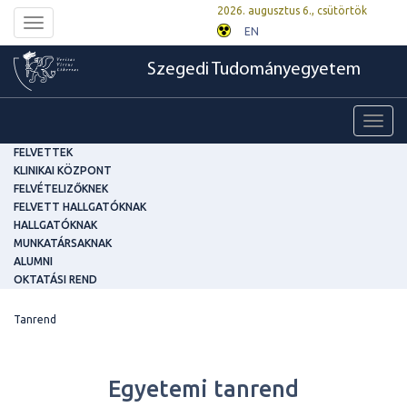
2026. augusztus 6., csütörtök
Toggle
EN
navigation
Szegedi Tudományegyetem
Toggl
navig
FELVETTEK
KLINIKAI KÖZPONT
FELVÉTELIZŐKNEK
FELVETT HALLGATÓKNAK
HALLGATÓKNAK
MUNKATÁRSAKNAK
ALUMNI
OKTATÁSI REND
Tanrend
Egyetemi tanrend