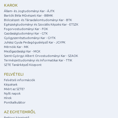
KAROK
Állam- és Jogtudományi Kar - ÁJTK
Bartók Béla Művészeti Kar - BBMK
Bölcsészet- és Társadalomtudományi Kar - BTK
Egészségtudományi és Szociális Képzési Kar - ETSZK
Fogorvostudományi Kar - FOK
Gazdaságtudományi Kar - GTK
Gyógyszerésztudományi Kar - GYTK
Juhász Gyula Pedagógusképző Kar - JGYPK
Mérnöki Kar - MK
Mezőgazdasági Kar - MGK
Szent-Györgyi Albert Orvostudományi Kar - SZAOK
Természettudományi és Informatikai Kar - TTIK
SZTE Tanárképző Központ
FELVÉTELI
Felvételi információk
Képzések
Miért az SZTE?
Nyílt napok
Hírek
Pontkalkulátor
AZ EGYETEMRŐL
Rektori köszöntő