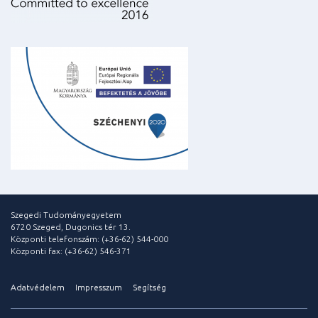
Szegedi Tudományegyetem
6720 Szeged, Dugonics tér 13.
Központi telefonszám: (+36-62) 544-000
Központi fax: (+36-62) 546-371
Adatvédelem
Impresszum
Segítség