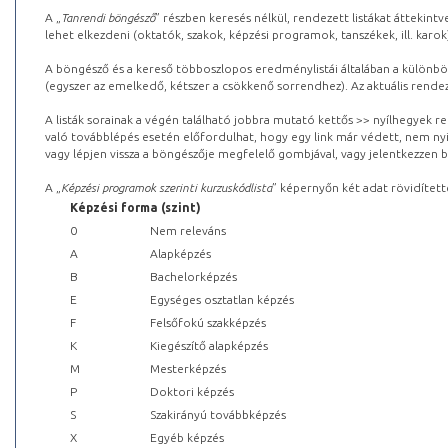
A „
Tanrendi böngésző
” részben keresés nélkül, rendezett listákat áttekin
lehet elkezdeni (oktatók, szakok, képzési programok, tanszékek, ill. karok
A böngésző és a kereső többoszlopos eredménylistái általában a különböz
(egyszer az emelkedő, kétszer a csökkenő sorrendhez). Az aktuális rendez
A listák sorainak a végén található jobbra mutató kettős >> nyílhegyek r
való továbblépés esetén előfordulhat, hogy egy link már védett, nem nyi
vagy lépjen vissza a böngészője megfelelő gombjával, vagy jelentkezzen be
A „
Képzési programok szerinti kurzuskódlista
” képernyőn két adat rövidített
Képzési forma (szint)
0
Nem releváns
A
Alapképzés
B
Bachelorképzés
E
Egységes osztatlan képzés
F
Felsőfokú szakképzés
K
Kiegészítő alapképzés
M
Mesterképzés
P
Doktori képzés
S
Szakirányú továbbképzés
X
Egyéb képzés