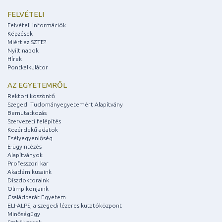
FELVÉTELI
Felvételi információk
Képzések
Miért az SZTE?
Nyílt napok
Hírek
Pontkalkulátor
AZ EGYETEMRŐL
Rektori köszöntő
Szegedi Tudományegyetemért Alapítvány
Bemutatkozás
Szervezeti felépítés
Közérdekű adatok
Esélyegyenlőség
E-ügyintézés
Alapítványok
Professzori kar
Akadémikusaink
Díszdoktoraink
Olimpikonjaink
Családbarát Egyetem
ELI-ALPS, a szegedi lézeres kutatóközpont
Minőségügy