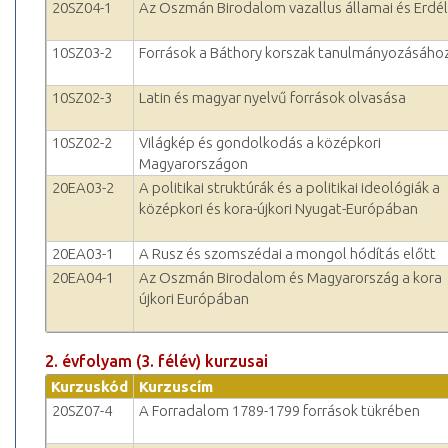
20SZ04-1
Az Oszmán Birodalom vazallus államai és Erdé
10SZ03-2
Források a Báthory korszak tanulmányozásáho
10SZ02-3
Latin és magyar nyelvű források olvasása
10SZ02-2
Világkép és gondolkodás a középkori
Magyarországon
20EA03-2
A politikai struktúrák és a politikai ideológiák a
középkori és kora-újkori Nyugat-Európában
20EA03-1
A Rusz és szomszédai a mongol hódítás előtt
20EA04-1
Az Oszmán Birodalom és Magyarország a kora
újkori Európában
2. évfolyam (3. félév) kurzusai
Kurzuskód
Kurzuscím
20SZ07-4
A Forradalom 1789-1799 források tükrében