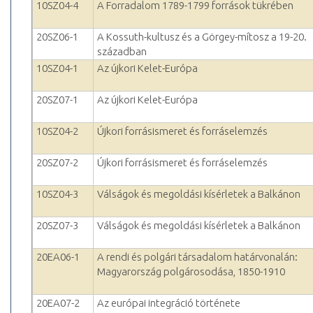
10SZ04-4
A Forradalom 1789-1799 források tükrében
20SZ06-1
A Kossuth-kultusz és a Görgey-mítosz a 19-20.
században
10SZ04-1
Az újkori Kelet-Európa
20SZ07-1
Az újkori Kelet-Európa
10SZ04-2
Újkori forrásismeret és forráselemzés
20SZ07-2
Újkori forrásismeret és forráselemzés
10SZ04-3
Válságok és megoldási kísérletek a Balkánon
20SZ07-3
Válságok és megoldási kísérletek a Balkánon
20EA06-1
A rendi és polgári társadalom határvonalán:
Magyarország polgárosodása, 1850-1910
20EA07-2
Az európai integráció története