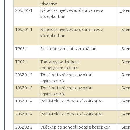
olvasása
20SZ01-1
Népek és nyelvek az ókorban és a
_Sze
középkorban
10SZ01-1
Népek és nyelvek az ókorban és a
_Sze
középkorban
TP03-1
Szakmódszertani szeminárium
_Sze
TP02-1
Tantárgy-pedagógiai
_Sze
műhelyszeminárium
20SZ01-3
Történeti szövegek az ókori
_Sze
Egyiptomból
10SZ01-3
Történeti szövegek az ókori
_Sze
Egyiptomból
10SZ01-4
Vallási élet a római császárkorban
_Sze
20SZ01-4
Vallási élet a római császárkorban
_Sze
20SZ02-2
Világkép és gondolkodás a középkori
_Sze