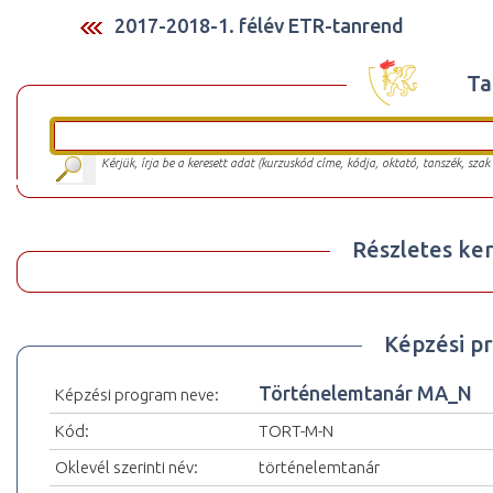
2017-2018-1. félév ETR-tanrend
Ta
Kérjük, írja be a keresett adat (kurzuskód címe, kódja, oktató, tanszék, szak
Részletes ker
Képzési p
Történelemtanár MA_N
Képzési program neve:
Kód:
TORT-M-N
Oklevél szerinti név:
történelemtanár