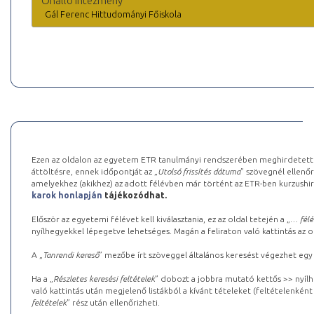
Önálló intézmény
Gál Ferenc Hittudományi Főiskola
Ezen az oldalon az egyetem ETR tanulmányi rendszerében meghirdetett k
áttöltésre, ennek időpontját az „
Utolsó frissítés dátuma
” szövegnél ellenőr
amelyekhez (akikhez) az adott félévben már történt az ETR-ben kurzushi
karok honlapján
tájékozódhat.
Először az egyetemi félévet kell kiválasztania, ez az oldal tetején a „
… félé
nyílhegyekkel lépegetve lehetséges. Magán a feliraton való kattintás az old
A „
Tanrendi kereső
” mezőbe írt szöveggel általános keresést végezhet egy
Ha a „
Részletes keresési feltételek
” dobozt a jobbra mutató kettős >> nyílh
való kattintás után megjelenő listákból a kívánt tételeket (feltételenként
feltételek
” rész után ellenőrizheti.