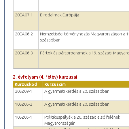
20EA07-1
Birodalmak Európája
20EA06-2
Nemzetiségi törvényhozás Magyarországon a 1
században
20EA06-3
Pártok és pártprogramok a 19. századi Magyar
2. évfolyam (4. félév) kurzusai
Kurzuskód
Kurzuscím
20SZ09-1
A gyarmati kérdés a 20. században
10SZ05-2
A gyarmati kérdés a 20. században
10SZ05-1
Politikuspályák a 20. század első felének
Magyarországán