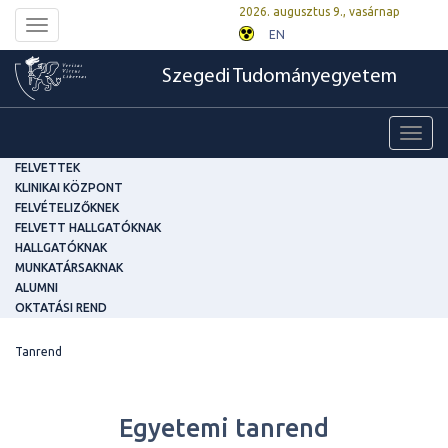
2026. augusztus 9., vasárnap
Toggle
EN
navigation
Szegedi Tudományegyetem
Toggl
navig
FELVETTEK
KLINIKAI KÖZPONT
FELVÉTELIZŐKNEK
FELVETT HALLGATÓKNAK
HALLGATÓKNAK
MUNKATÁRSAKNAK
ALUMNI
OKTATÁSI REND
Tanrend
Egyetemi tanrend