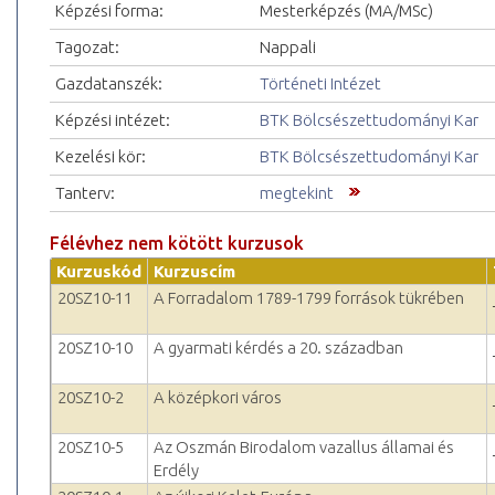
Képzési forma:
Mesterképzés (MA/MSc)
Tagozat:
Nappali
Gazdatanszék:
Történeti Intézet
Képzési intézet:
BTK Bölcsészettudományi Kar
Kezelési kör:
BTK Bölcsészettudományi Kar
Tanterv:
megtekint
Félévhez nem kötött kurzusok
Kurzuskód
Kurzuscím
20SZ10-11
A Forradalom 1789-1799 források tükrében
20SZ10-10
A gyarmati kérdés a 20. században
20SZ10-2
A középkori város
20SZ10-5
Az Oszmán Birodalom vazallus államai és
Erdély