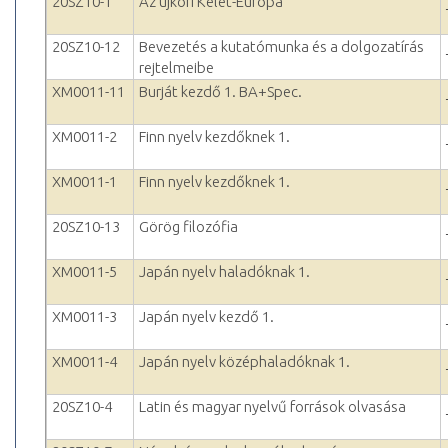
20SZ10-1
Az újkori Kelet-Európa
20SZ10-12
Bevezetés a kutatómunka és a dolgozatírás
rejtelmeibe
XM0011-11
Burját kezdő 1. BA+Spec.
XM0011-2
Finn nyelv kezdőknek 1.
XM0011-1
Finn nyelv kezdőknek 1.
20SZ10-13
Görög filozófia
XM0011-5
Japán nyelv haladóknak 1.
XM0011-3
Japán nyelv kezdő 1.
XM0011-4
Japán nyelv középhaladóknak 1.
20SZ10-4
Latin és magyar nyelvű források olvasása