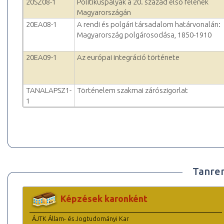
20SZ08-1
Politikuspályák a 20. század első felének
Magyarországán
20EA08-1
A rendi és polgári társadalom határvonalán:
Magyarország polgárosodása, 1850-1910
20EA09-1
Az európai integráció története
TANALAPSZ1-
Történelem szakmai zárószigorlat
1
Tanre
Képzések karonként
ÁJTK Állam- és Jogtudományi Kar