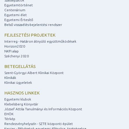
Szabályzatok
Egyetemtörténet
Centenárium
Egyetemi élet
Egyetemi Értesítő
Belső visszaélés-bejelentési rendszer
FEJLESZTÉSI PROJEKTEK
Interreg - Határon átnyúló együttműködések
Horizon2020
NKFI alap
Széchenyi 2020
BETEGELLÁTÁS
Szent-Györgyi Albert Klinikai Központ
Klinikák
Klinikai ügyeletek
HASZNOS LINKEK
Egyetemi klubok
Klebelsberg Könyvtár
József Attila Tanulmányi és Információs Központ
EHÖK
Térkép
Rendezvényhelyszín - SZTE központi épület
Karrier - Pályázatok egyetemi állásokra, tisztségekre