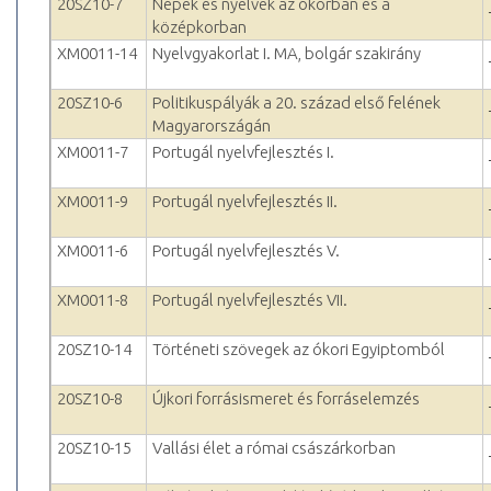
20SZ10-7
Népek és nyelvek az ókorban és a
középkorban
XM0011-14
Nyelvgyakorlat I. MA, bolgár szakirány
20SZ10-6
Politikuspályák a 20. század első felének
Magyarországán
XM0011-7
Portugál nyelvfejlesztés I.
XM0011-9
Portugál nyelvfejlesztés II.
XM0011-6
Portugál nyelvfejlesztés V.
XM0011-8
Portugál nyelvfejlesztés VII.
20SZ10-14
Történeti szövegek az ókori Egyiptomból
20SZ10-8
Újkori forrásismeret és forráselemzés
20SZ10-15
Vallási élet a római császárkorban