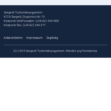
Szegedi Tudományegyetem
6720 Szeged, Dugonics tér 13.
Központi telefonszám: (+36-62) 544-000
Központi fax: (+36-62) 546-371
Adatvédelem
Impresszum
Segítség
(C) 2010 Szegedi Tudományegyetem. Minden jog fenntartva.