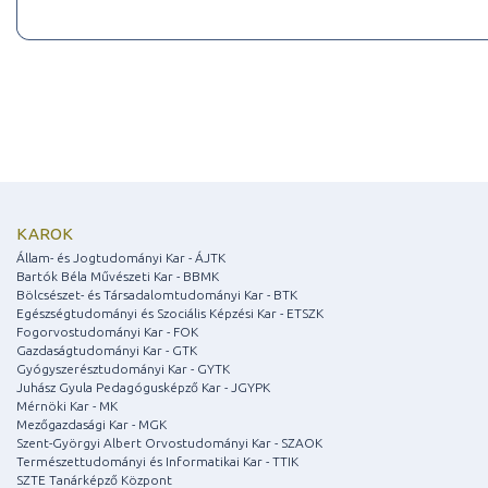
KAROK
Állam- és Jogtudományi Kar - ÁJTK
Bartók Béla Művészeti Kar - BBMK
Bölcsészet- és Társadalomtudományi Kar - BTK
Egészségtudományi és Szociális Képzési Kar - ETSZK
Fogorvostudományi Kar - FOK
Gazdaságtudományi Kar - GTK
Gyógyszerésztudományi Kar - GYTK
Juhász Gyula Pedagógusképző Kar - JGYPK
Mérnöki Kar - MK
Mezőgazdasági Kar - MGK
Szent-Györgyi Albert Orvostudományi Kar - SZAOK
Természettudományi és Informatikai Kar - TTIK
SZTE Tanárképző Központ