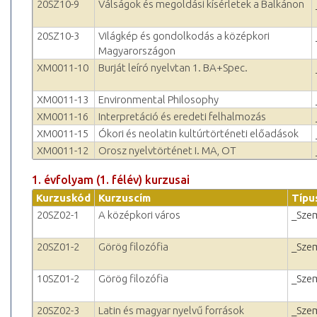
20SZ10-9
Válságok és megoldási kísérletek a Balkánon
20SZ10-3
Világkép és gondolkodás a középkori
Magyarországon
XM0011-10
Burját leíró nyelvtan 1. BA+Spec.
XM0011-13
Environmental Philosophy
XM0011-16
Interpretáció és eredeti felhalmozás
XM0011-15
Ókori és neolatin kultúrtörténeti előadások
XM0011-12
Orosz nyelvtörténet I. MA, OT
1. évfolyam (1. félév) kurzusai
Kurzuskód
Kurzuscím
Típu
20SZ02-1
A középkori város
_Sze
20SZ01-2
Görög filozófia
_Sze
10SZ01-2
Görög filozófia
_Sze
20SZ02-3
Latin és magyar nyelvű források
_Sze