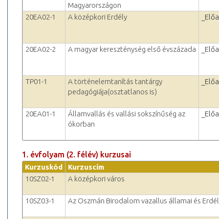
Magyarországon
20EA02-1
A középkori Erdély
_Elő
20EA02-2
A magyar kereszténység első évszázada
_Elő
TP01-1
A történelemtanítás tantárgy
_Elő
pedagógiája(osztatlanos is)
20EA01-1
Államvallás és vallási sokszínűség az
_Elő
ókorban
1. évfolyam (2. félév) kurzusai
Kurzuskód
Kurzuscím
10SZ02-1
A középkori város
10SZ03-1
Az Oszmán Birodalom vazallus államai és Erdé