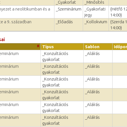
t
_Gyakorlat
_Minősítés
nyezet a neolitikumban és a
_Szeminárium
_Gyakorlati
{Hétfő 1
jegy
14:00}
e a 9. században
_Előadás
_Kollokvium
{Szerda 
14:00}
sai
Típus
Sablon
Időpo
zeminárium
_Konzultációs
_Aláírás
gyakorlat
zeminárium
_Konzultációs
_Aláírás
gyakorlat
zeminárium
_Konzultációs
_Aláírás
gyakorlat
zeminárium
_Konzultációs
_Aláírás
gyakorlat
zeminárium
_Konzultációs
_Aláírás
gyakorlat
zeminárium
_Konzultációs
_Aláírás
gyakorlat