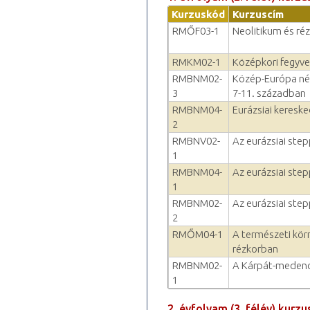
Kurzuskód
Kurzuscím
RMŐF03-1
Neolitikum és ré
RMKM02-1
Középkori fegyve
RMBNM02-
Közép-Európa nép
3
7-11. században
RMBNM04-
Eurázsiai keresk
2
RMBNV02-
Az eurázsiai ste
1
RMBNM04-
Az eurázsiai ste
1
RMBNM02-
Az eurázsiai ste
2
RMŐM04-1
A természeti kör
rézkorban
RMBNM02-
A Kárpát-medenc
1
2. évfolyam (3. félév) kurzu