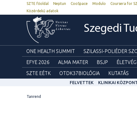
SZTE főoldal
Neptun
CooSpace
Modulo
Coursera for S
Közérdekű adatok
Szegedi T
ONE HEALTH SUMMIT
SZILASSI-POLIÉDER S
EFYE 2026
ALMA MATER
BSJP
ÉLETVÉG
SZTE EÉTK
OTDK37BIOLÓGIA
KUTATÁS
FELVETTEK
KLINIKAI KÖZPON
Tanrend