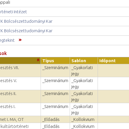
ppali
rténeti Intézet
K Bölcsészettudományi Kar
K Bölcsészettudományi Kar
gtekint
sok
Típus
Sablon
Időpont
esztés VII.
_Szeminárium
_Gyakorlati
jegy
lesztés V.
_Szeminárium
_Gyakorlati
jegy
esztés II.
_Szeminárium
_Gyakorlati
jegy
esztés I.
_Szeminárium
_Gyakorlati
jegy
net I. MA, OT
_Előadás
_Kollokvium
 kultúrtörténeti
_Előadás
_Kollokvium