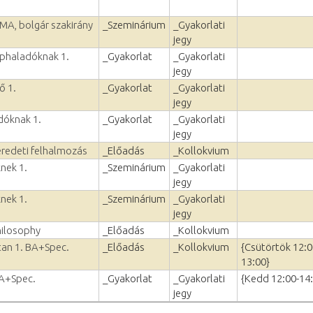
 MA, bolgár szakirány
_Szeminárium
_Gyakorlati
jegy
éphaladóknak 1.
_Gyakorlat
_Gyakorlati
jegy
ő 1.
_Gyakorlat
_Gyakorlati
jegy
dóknak 1.
_Gyakorlat
_Gyakorlati
jegy
eredeti felhalmozás
_Előadás
_Kollokvium
nek 1.
_Szeminárium
_Gyakorlati
jegy
nek 1.
_Szeminárium
_Gyakorlati
jegy
hilosophy
_Előadás
_Kollokvium
vtan 1. BA+Spec.
_Előadás
_Kollokvium
{Csütörtök 12:0
13:00}
BA+Spec.
_Gyakorlat
_Gyakorlati
{Kedd 12:00-14
jegy