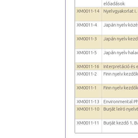
előadások
XM0011-14
Nyelvgyakorlat I.
XM0011-4
Japán nyelv köz
XM0011-3
Japán nyelv kezd
XM0011-5
Japán nyelv hala
XM0011-16
Interpretáció és 
XM0011-2
Finn nyelv kezdők
XM0011-1
Finn nyelv kezdők
XM0011-13
Environmental P
XM0011-10
Burját leíró nyel
XM0011-11
Burját kezdő 1. 