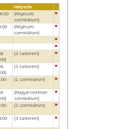
Helyszín
08:00-
{Régészeti
szeminárium}
0:00-
{Régészeti
szeminárium}
ök
{3. tanterem}
:00}
ök
{3. tanterem}
:00}
:00-
{2. szeminárium}
ök
{Magyar történeti
:00}
szeminárium}
:00-
{2. szeminárium}
4:00-
{3. tanterem}