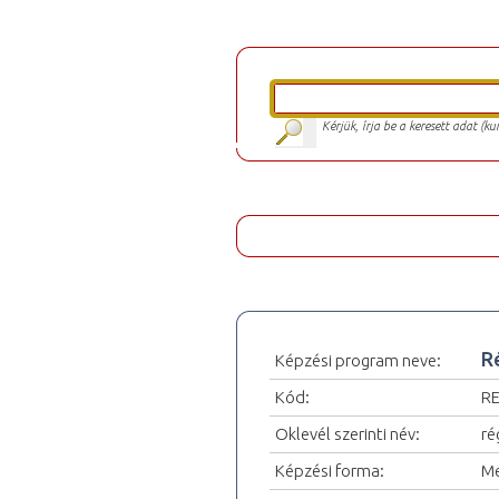
Kérjük, írja be a keresett adat (k
R
Képzési program neve:
Kód:
R
Oklevél szerinti név:
ré
Képzési forma:
Me