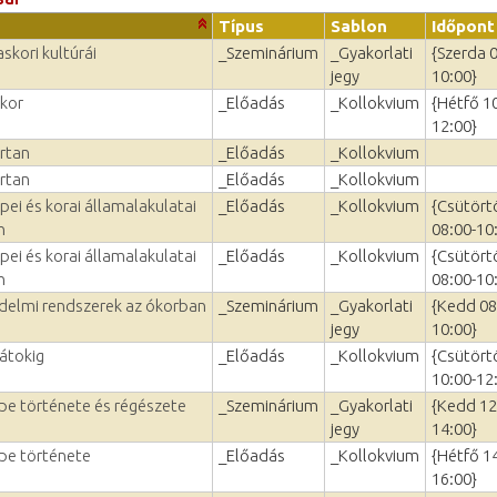
Típus
Sablon
Időpont
skori kultúrái
_Szeminárium
_Gyakorlati
{Szerda 
jegy
10:00}
zkor
_Előadás
_Kollokvium
{Hétfő 1
12:00}
rtan
_Előadás
_Kollokvium
rtan
_Előadás
_Kollokvium
ei és korai államalakulatai
_Előadás
_Kollokvium
{Csütört
n
08:00-10
ei és korai államalakulatai
_Előadás
_Kollokvium
{Csütört
n
08:00-10
edelmi rendszerek az ókorban
_Szeminárium
_Gyakorlati
{Kedd 08
jegy
10:00}
pátokig
_Előadás
_Kollokvium
{Csütört
10:00-12
ppe története és régészete
_Szeminárium
_Gyakorlati
{Kedd 12
jegy
14:00}
ppe története
_Előadás
_Kollokvium
{Hétfő 1
16:00}