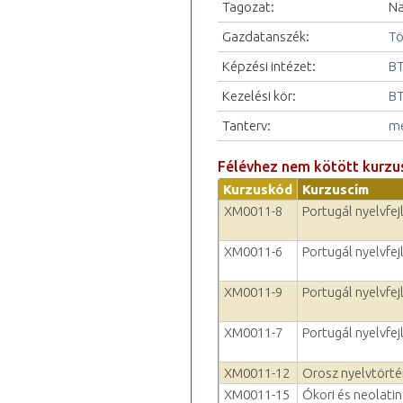
Tagozat:
Na
Gazdatanszék:
Tö
Képzési intézet:
BT
Kezelési kör:
BT
Tanterv:
me
Félévhez nem kötött kurzu
Kurzuskód
Kurzuscím
XM0011-8
Portugál nyelvfejl
XM0011-6
Portugál nyelvfej
XM0011-9
Portugál nyelvfejl
XM0011-7
Portugál nyelvfejl
XM0011-12
Orosz nyelvtörté
XM0011-15
Ókori és neolatin