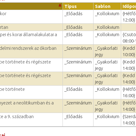
Típus
Sablon
Időpo
zkor
_Előadás
_Kollokvium
{Hétfő
12:00}
rtan
_Előadás
_Kollokvium
ei és korai államalakulatai a
_Előadás
_Kollokvium
{Csütö
08:00-
edelmi rendszerek az ókorban
_Szeminárium
_Gyakorlati
{Kedd 
jegy
10:00}
ppe története és régészete
_Szeminárium
_Gyakorlati
{Kedd 
jegy
14:00}
ppe története és régészete
_Szeminárium
_Gyakorlati
{Kedd 
jegy
14:00}
ppe története
_Előadás
_Kollokvium
{Hétfő
16:00}
nyezet a neolitikumban és a
_Szeminárium
_Gyakorlati
{Hétfő
jegy
14:00}
e a 9. században
_Előadás
_Kollokvium
{Szerd
14:00}
sai