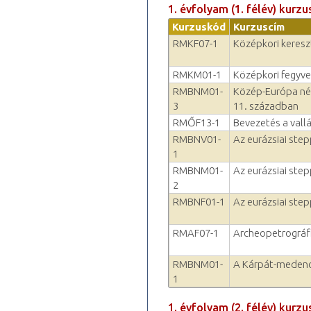
1. évfolyam (1. félév) kurzu
Kurzuskód
Kurzuscím
RMKF07-1
Középkori keresz
RMKM01-1
Középkori fegyve
RMBNM01-
Közép-Európa népe
3
11. században
RMŐF13-1
Bevezetés a val
RMBNV01-
Az eurázsiai ste
1
RMBNM01-
Az eurázsiai ste
2
RMBNF01-1
Az eurázsiai ste
RMAF07-1
Archeopetrográfi
RMBNM01-
A Kárpát-medenc
1
1. évfolyam (2. félév) kurzu