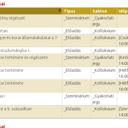
sai
Típus
Sablon
Időp
tény régészet
_Szeminárium
_Gyakorlati
jegy
rtan
_Előadás
_Kollokvium
i és korai államalakulatai a 7-
_Előadás
_Kollokvium
{Csü
10:0
lástudományba 1.
_Előadás
_Kollokvium
ppe története és régészete
_Szeminárium
_Gyakorlati
{Ked
jegy
14:0
ppe története
_Előadás
_Kollokvium
{Hét
16:0
ppe története
_Előadás
_Kollokvium
{Hét
16:0
a I
_Szeminárium
_Gyakorlati
jegy
e a 9. században
_Előadás
_Kollokvium
{Szer
14:0
sai