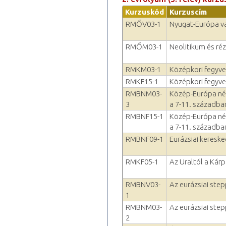
Kurzuskód
Kurzuscím
RMŐV03-1
Nyugat-Európa va
RMŐM03-1
Neolitikum és ré
RMKM03-1
Középkori fegyve
RMKF15-1
Középkori fegyve
RMBNM03-
Közép-Európa nép
3
a 7-11. századba
RMBNF15-1
Közép-Európa nép
a 7-11. századba
RMBNF09-1
Eurázsiai keresk
RMKF05-1
Az Uraltól a Kár
RMBNV03-
Az eurázsiai ste
1
RMBNM03-
Az eurázsiai ste
2