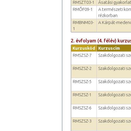
RMSZT03-1
Ásatási gyakorla
RMŐF09-1
A természeti kör
rézkorban
RMBNM03-
A Kárpát-medenc
1
2. évfolyam (4. félév) kurzu
Kurzuskód
Kurzuscím
RMSZSZ-7
Szakdolgozati s
RMSZSZ-2
Szakdolgozati s
RMSZSZ-5
Szakdolgozati s
RMSZSZ-1
Szakdolgozati s
RMSZSZ-6
Szakdolgozati s
RMSZSZ-3
Szakdolgozati s