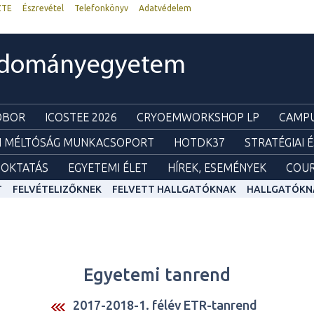
ZTE
Észrevétel
Telefonkönyv
Adatvédelem
udományegyetem
ZOBOR
ICOSTEE 2026
CRYOEMWORKSHOP LP
CAMPU
I MÉLTÓSÁG MUNKACSOPORT
HOTDK37
STRATÉGIAI 
OKTATÁS
EGYETEMI ÉLET
HÍREK, ESEMÉNYEK
COUR
T
FELVÉTELIZŐKNEK
FELVETT HALLGATÓKNAK
HALLGATÓKN
Egyetemi tanrend
2017-2018-1. félév ETR-tanrend