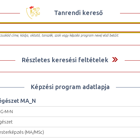
Tanrendi kereső
urzuskód címe, kódja, oktató, tanszék, szak vagy képzési program neve) első betűit.
Részletes keresési feltételek
Képzési program adatlapja
égészet MA_N
EG-M-N
gészet
sterképzés (MA/MSc)