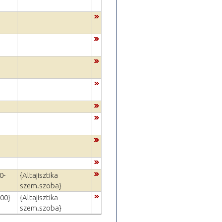
0-
{Altajisztika
szem.szoba}
:00}
{Altajisztika
szem.szoba}