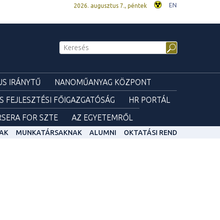
EN
2026. augusztus 7., péntek
S IRÁNYTŰ
NANOMŰANYAG KÖZPONT
ÉS FEJLESZTÉSI FŐIGAZGATÓSÁG
HR PORTÁL
SERA FOR SZTE
AZ EGYETEMRŐL
AK
MUNKATÁRSAKNAK
ALUMNI
OKTATÁSI REND