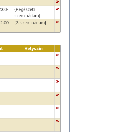
2:00-
{Régészeti
szeminárium}
12:00-
{2. szeminárium}
nt
Helyszín