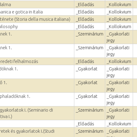
odalma
_Előadás
_Kollokvium
nica e gotica in Italia
_Előadás
_Kollokvium
ténete (Storia della musica italiana)
_Előadás
_Kollokvium
hilosophy
_Előadás
_Kollokvium
nek 1.
_Szeminárium
_Gyakorlati
jegy
nek 1.
_Szeminárium
_Gyakorlati
jegy
eredeti felhalmozás
_Előadás
_Kollokvium
dóknak 1.
_Gyakorlat
_Gyakorlati
jegy
ő 1.
_Gyakorlat
_Gyakorlati
jegy
éphaladóknak 1.
_Gyakorlat
_Gyakorlati
jegy
gyakorlatok I. (Seminario di
_Szeminárium
_Gyakorlati
tiva I.)
jegy
_Előadás
_Kollokvium
retek és gyakorlatok I.(Studi
_Szeminárium
_Gyakorlati