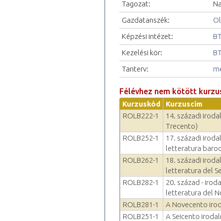
Tagozat:
Na
Gazdatanszék:
Ol
Képzési intézet:
BT
Kezelési kör:
BT
Tanterv:
me
Félévhez nem kötött kurzu
Kurzuskód
Kurzuscím
ROLB222-1
14. századi iroda
Trecento)
ROLB252-1
17. századi iroda
letteratura baro
ROLB262-1
18. századi iroda
letteratura del S
ROLB282-1
20. század - irod
letteratura del 
ROLB281-1
A Novecento iro
ROLB251-1
A Seicento iroda