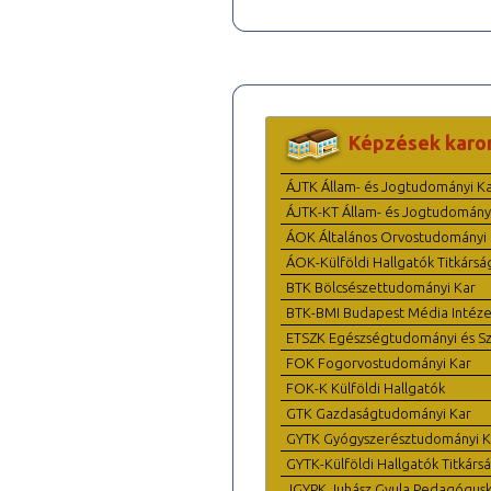
Képzések karo
ÁJTK Állam- és Jogtudományi K
ÁJTK-KT Állam- és Jogtudomány
ÁOK Általános Orvostudományi 
ÁOK-Külföldi Hallgatók Titkársá
BTK Bölcsészettudományi Kar
BTK-BMI Budapest Média Intéze
ETSZK Egészségtudományi és Szo
FOK Fogorvostudományi Kar
FOK-K Külföldi Hallgatók
GTK Gazdaságtudományi Kar
GYTK Gyógyszerésztudományi K
GYTK-Külföldi Hallgatók Titkárs
JGYPK Juhász Gyula Pedagógus