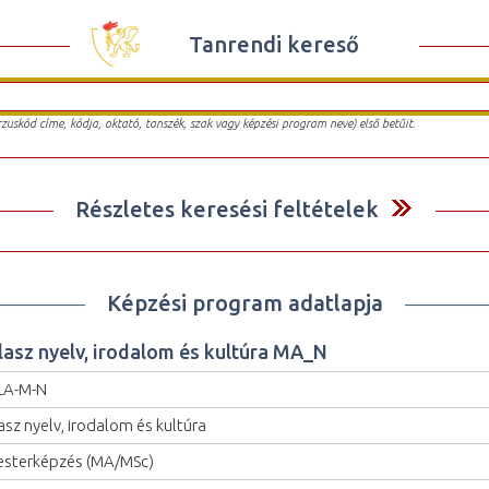
Tanrendi kereső
urzuskód címe, kódja, oktató, tanszék, szak vagy képzési program neve) első betűit.
Részletes keresési feltételek
Képzési program adatlapja
lasz nyelv, irodalom és kultúra MA_N
LA-M-N
asz nyelv, irodalom és kultúra
sterképzés (MA/MSc)