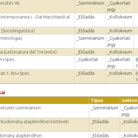
esztés VII.
_Szeminárium
_Gyakorlati
jegy
Contemporanea I. - Dai Macchiaioli al
_Előadás
_Kollokvium
 (Sociolinguistica)
_Előadás
_Kollokvium
rminologia)
_Szeminárium
_Gyakorlati
jegy
a (Letteratura del Trecento)
_Előadás
_Kollokvium
BA+Spec.
_Gyakorlat
_Gyakorlati
{
jegy
1
vtan 1. BA+Spec.
_Előadás
_Kollokvium
{
1
sai
Típus
Sablon
vészeti szeminárium
_Szeminárium
_Gyakor
jegy
mtudomány alapkérdései történeti
_Előadás
_Kollok
udomány alapkérdései
_Előadás
_Kollok