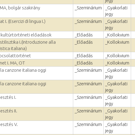
jegy
 MA, bolgár szakirány
_Szeminárium
_Gyakorlati
jegy
 I. (Esercizi di lingua I.)
_Szeminárium
_Gyakorlati
jegy
 kultúrtörténeti előadások
_Előadás
_Kollokvium
tilisztika I.(Introduzione alla
_Előadás
_Kollokvium
istica italiana)
pcsolattörténet
_Előadás
_Kollokvium
net I. MA, OT
_Előadás
_Kollokvium
 la canzone italiana oggi
_Szeminárium
_Gyakorlati
jegy
 la canzone italiana oggi
_Szeminárium
_Gyakorlati
jegy
esztés I.
_Szeminárium
_Gyakorlati
jegy
esztés II.
_Szeminárium
_Gyakorlati
jegy
lesztés V.
_Szeminárium
_Gyakorlati
jegy