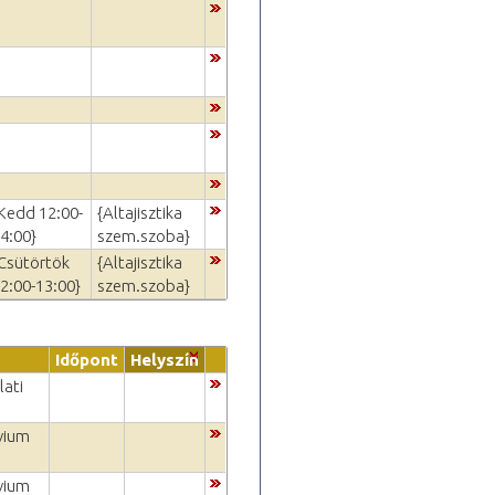
Kedd 12:00-
{Altajisztika
4:00}
szem.szoba}
Csütörtök
{Altajisztika
2:00-13:00}
szem.szoba}
Időpont
Helyszín
lati
vium
vium