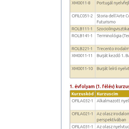
XM0011-8
Portugál nyelvfejl
OFILC051-2
Storia dell'Arte 
Futurismo
ROLB111-1
Szociolingvisztika
ROLB141-1
Terminológia (Te
ROLB221-1
Trecento irodalm
XM0011-11
Burját kezdő 1. 
XM0011-10
Burját leíró nyel
1. évfolyam (1. félév) kurzu
Kurzuskód
Kurzuscím
OFILA032-1
Alkalmazott nyel
OFILA021-1
Az olasz irodalo
perspektívában
OFILA031-1
Az olasz nyelvt