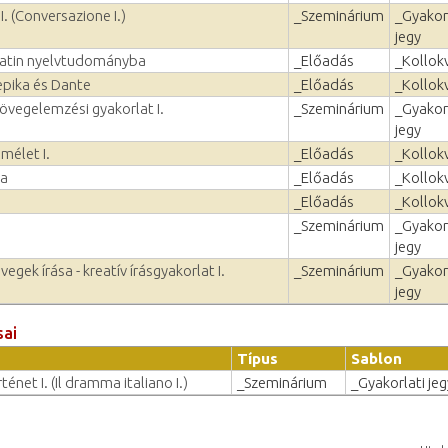
. (Conversazione I.)
_Szeminárium
_Gyakor
jegy
latin nyelvtudományba
_Előadás
_Kollok
epika és Dante
_Előadás
_Kollok
övegelemzési gyakorlat I.
_Szeminárium
_Gyakor
jegy
mélet I.
_Előadás
_Kollok
ka
_Előadás
_Kollok
_Előadás
_Kollok
_Szeminárium
_Gyakor
jegy
ek írása - kreatív írásgyakorlat I.
_Szeminárium
_Gyakor
jegy
sai
Típus
Sablon
net I. (Il dramma italiano I.)
_Szeminárium
_Gyakorlati jeg