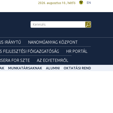
EN
2026. augusztus 10., hétfő
S IRÁNYTŰ
NANOMŰANYAG KÖZPONT
ÉS FEJLESZTÉSI FŐIGAZGATÓSÁG
HR PORTÁL
SERA FOR SZTE
AZ EGYETEMRŐL
AK
MUNKATÁRSAKNAK
ALUMNI
OKTATÁSI REND