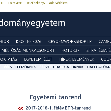
ZTE
Észrevétel
Telefonkönyv
Adatvédelem
udományegyetem
ZOBOR
ICOSTEE 2026
CRYOEMWORKSHOP LP
CAMPU
I MÉLTÓSÁG MUNKACSOPORT
HOTDK37
STRATÉGIAI 
OKTATÁS
EGYETEMI ÉLET
HÍREK, ESEMÉNYEK
COUR
T
FELVÉTELIZŐKNEK
FELVETT HALLGATÓKNAK
HALLGATÓKN
Egyetemi tanrend
2017-2018-1. félév ETR-tanrend