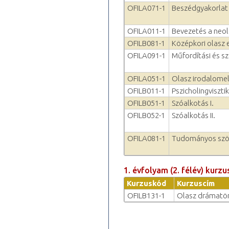
OFILA071-1
Beszédgyakorlat I
OFILA011-1
Bevezetés a neo
OFILB081-1
Középkori olasz 
OFILA091-1
Műfordítási és sz
OFILA051-1
Olasz irodalomel
OFILB011-1
Pszicholingviszti
OFILB051-1
Szóalkotás I.
OFILB052-1
Szóalkotás II.
OFILA081-1
Tudományos szöveg
1. évfolyam (2. félév) kurzu
Kurzuskód
Kurzuscím
OFILB131-1
Olasz drámatörté