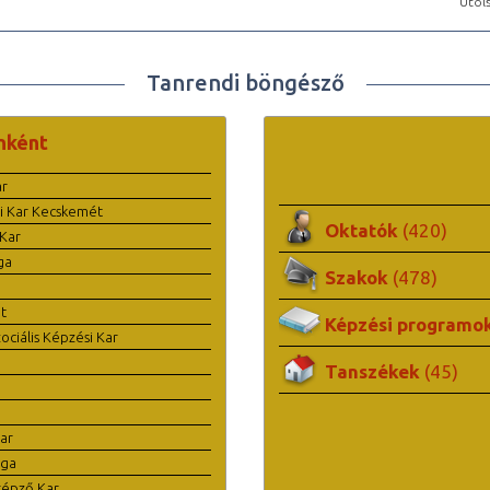
Utols
Tanrendi böngésző
nként
ar
i Kar Kecskemét
Oktatók
(420)
Kar
ga
Szakok
(478)
t
Képzési programo
ciális Képzési Kar
Tanszékek
(45)
ar
ága
képző Kar