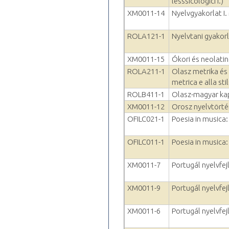
lesssicologici I.)
XM0011-14
Nyelvgyakorlat I.
ROLA121-1
Nyelvtani gyakorlat
XM0011-15
Ókori és neolatin
ROLA211-1
Olasz metrika és s
metrica e alla stil
ROLB411-1
Olasz-magyar ka
XM0011-12
Orosz nyelvtörté
OFILC021-1
Poesia in musica:
OFILC011-1
Poesia in musica:
XM0011-7
Portugál nyelvfejl
XM0011-9
Portugál nyelvfejl
XM0011-6
Portugál nyelvfej