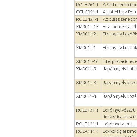
ROLB261-1
A Settecento ir
OFILC051-1
Architettura Roma
ROLB431-1
Az olasz zene tör
XM0011-13
Environmental P
XM0011-2
Finn nyelv kezdők
XM0011-1
Finn nyelv kezdők
XM0011-16
Interpretáció és 
XM0011-5
Japán nyelv hala
XM0011-3
Japán nyelv kezd
XM0011-4
Japán nyelv köz
ROLB131-1
Leíró nyelvészeti 
linguistica descrit
ROLB121-1
Leíró nyelvtan I.
ROLA111-1
Lexikológiai isme