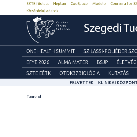
SZTE főoldal
Neptun
CooSpace
Modulo
Coursera for S
Közérdekű adatok
Szegedi T
ONE HEALTH SUMMIT
SZILASSI-POLIÉDER S
EFYE 2026
ALMA MATER
BSJP
ÉLETVÉG
SZTE EÉTK
OTDK37BIOLÓGIA
KUTATÁS
FELVETTEK
KLINIKAI KÖZPON
Tanrend