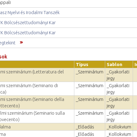
ppali
asz Nyelvi és Irodalmi Tanszék
K Bölcsészettudományi Kar
K Bölcsészettudományi Kar
gtekint
sok
Típus
Sablon
lmi szeminárium (Letteratura del
_Szeminárium
_Gyakorlati
jegy
lmi szeminárium (Seminario di
_Szeminárium
_Gyakorlati
cca)
jegy
lmi szeminárium (Seminario della
_Szeminárium
_Gyakorlati
ettecento)
jegy
almi szeminárium (Seminario sulla
_Szeminárium
_Gyakorlati
Novecento)
jegy
dalma
_Előadás
_Kollokvium
lma
_Előadás
_Kollokvium