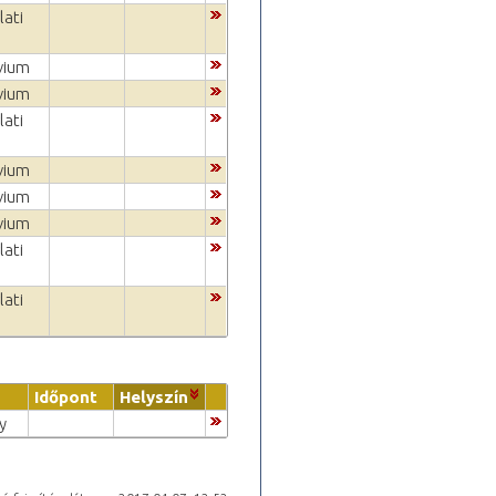
lati
vium
vium
lati
vium
vium
vium
lati
lati
Időpont
Helyszín
y