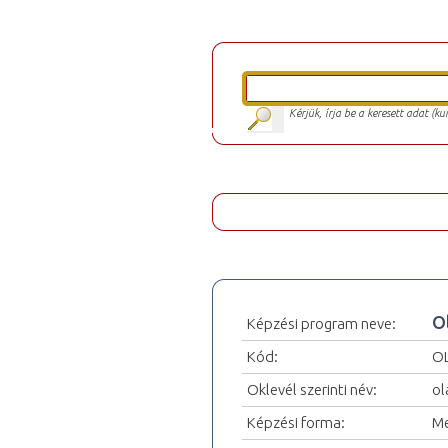
Kérjük, írja be a keresett adat (k
O
Képzési program neve:
Kód:
O
Oklevél szerinti név:
ol
Képzési forma:
Me