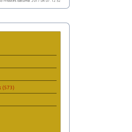
ó frissítés dátuma: 2017.04.07. 12:52
k
(573)