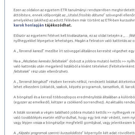
Ezen az oldalon az egyetem ETR tanulmányi rendszerében meghirdetett k
áttöltésre, ennek időpontját az „
Utolsó frissítés dátuma
” szövegnél ellenőr
amelyekhez (akikhez) az adott félévben már történt az ETR-ben kurzushi
karok honlapján
tájékozódhat.
Először az egyetemi félévet kell kiválasztania, ez az oldal tetején a „
… félé
nyílhegyekkel lépegetve lehetséges. Magán a feliraton való kattintás az old
A „
Tanrendi kereső
” mezőbe írt szöveggel általános keresést végezhet egy
Ha a „
Részletes keresési feltételek
” dobozt a jobbra mutató kettős >> nyílh
való kattintás után megjelenő listákból a kívánt tételeket (feltételenként
feltételek
” rész után ellenőrizheti.
A „
Tanrendi böngésző
” részben keresés nélkül, rendezett listákat áttekin
lehet elkezdeni (oktatók, szakok, képzési programok, tanszékek, ill. karok
A böngésző és a kereső többoszlopos eredménylistái általában a különböz
(egyszer az emelkedő, kétszer a csökkenő sorrendhez). Az aktuális rendez
A listák sorainak a végén található jobbra mutató kettős >> nyílhegyek r
való továbblépés esetén előfordulhat, hogy egy link már védett, nem nyi
vagy lépjen vissza a böngészője megfelelő gombjával, vagy jelentkezzen be
A „
Képzési programok szerinti kurzuskódlista
” képernyőn két adat rövidített