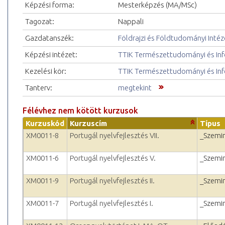
Képzési forma:
Mesterképzés (MA/MSc)
Tagozat:
Nappali
Gazdatanszék:
Földrajzi és Földtudományi Intéz
Képzési intézet:
TTIK Természettudományi és Inf
Kezelési kör:
TTIK Természettudományi és Inf
Tanterv:
megtekint
Félévhez nem kötött kurzusok
Kurzuskód
Kurzuscím
Típus
XM0011-8
Portugál nyelvfejlesztés VII.
_Szemi
XM0011-6
Portugál nyelvfejlesztés V.
_Szemi
XM0011-9
Portugál nyelvfejlesztés II.
_Szemi
XM0011-7
Portugál nyelvfejlesztés I.
_Szemi