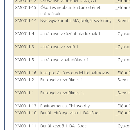
XM0011-12
Orosz nyelvtörténet I. MA, OT
_Előad
XM0011-15
Ókori és neolatin kultúrtörténeti
_Előad
előadások
XM0011-14
Nyelvgyakorlat I. MA, bolgár szakirány
_Szemi
XM0011-4
Japán nyelv középhaladóknak 1.
_Gyakor
XM0011-3
Japán nyelv kezdő 1.
_Gyakor
XM0011-5
Japán nyelv haladóknak 1.
_Gyakor
XM0011-16
Interpretáció és eredeti felhalmozás
_Előad
XM0011-2
Finn nyelv kezdőknek 1.
_Szemi
XM0011-1
Finn nyelv kezdőknek 1.
_Szemi
XM0011-13
Environmental Philosophy
_Előad
XM0011-10
Burját leíró nyelvtan 1. BA+Spec.
_Előad
XM0011-11
Burját kezdő 1. BA+Spec.
_Gyakor