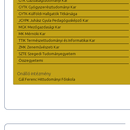
GTK Gazdaságtudományi Kar
GYTK Gyógyszerésztudományi Kar
GYTK-Külföldi Hallgatók Titkársága
JGYPK Juhász Gyula Pedagógusképző Kar
MGK Mezőgazdasági Kar
MK Mérnöki Kar
TTIK Természettudományi és Informatikai Kar
ZMK Zeneművészeti Kar
SZTE Szegedi Tudományegyetem
Összegyetemi
Önálló intézmény
Gál Ferenc Hittudományi Főiskola