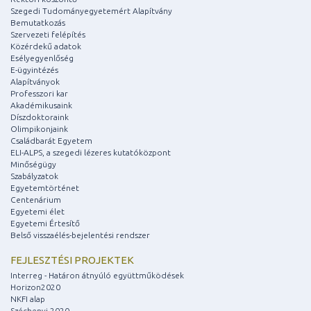
Szegedi Tudományegyetemért Alapítvány
Bemutatkozás
Szervezeti felépítés
Közérdekű adatok
Esélyegyenlőség
E-ügyintézés
Alapítványok
Professzori kar
Akadémikusaink
Díszdoktoraink
Olimpikonjaink
Családbarát Egyetem
ELI-ALPS, a szegedi lézeres kutatóközpont
Minőségügy
Szabályzatok
Egyetemtörténet
Centenárium
Egyetemi élet
Egyetemi Értesítő
Belső visszaélés-bejelentési rendszer
FEJLESZTÉSI PROJEKTEK
Interreg - Határon átnyúló együttműködések
Horizon2020
NKFI alap
Széchenyi 2020