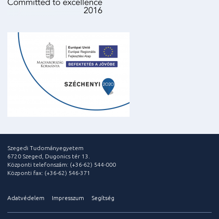
Szegedi Tudományegyetem
6720 Szeged, Dugonics tér 13.
Központi telefonszám: (+36-62) 544-000
Központi fax: (+36-62) 546-371
Adatvédelem
Impresszum
Segítség