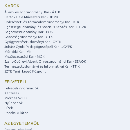
KAROK
Állam- és Jogtudományi Kar - ÁJTK
Bartók Béla Művészeti Kar - BBMK
Bölcsészet- és Társadalomtudományi Kar - BTK
Egészségtudományi és Szociális Képzési Kar - ETSZK
Fogorvostudományi Kar - FOK
Gazdaságtudományi Kar - GTK
Gyógyszerésztudományi Kar - GYTK
Juhász Gyula Pedagógusképző Kar - JGYPK
Mérnöki Kar - MK
Mezőgazdasági Kar - MGK
Szent-Györgyi Albert Orvostudományi Kar - SZAOK
Természettudományi és Informatikai Kar - TTIK
SZTE Tanárképző Központ
FELVÉTELI
Felvételi információk
Képzések
Miért az SZTE?
Nyílt napok
Hírek
Pontkalkulátor
AZ EGYETEMRŐL
Rektori köszöntő