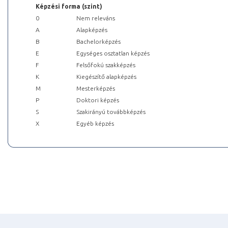
Képzési forma (szint)
0
Nem releváns
A
Alapképzés
B
Bachelorképzés
E
Egységes osztatlan képzés
F
Felsőfokú szakképzés
K
Kiegészítő alapképzés
M
Mesterképzés
P
Doktori képzés
S
Szakirányú továbbképzés
X
Egyéb képzés