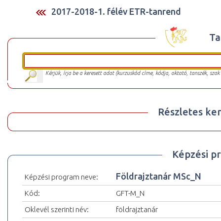
2017-2018-1. félév ETR-tanrend
Ta
Kérjük, írja be a keresett adat (kurzuskód címe, kódja, oktató, tanszék, szak
Részletes ker
Képzési p
Földrajztanár MSc_N
Képzési program neve:
Kód:
GFT-M_N
Oklevél szerinti név:
földrajztanár