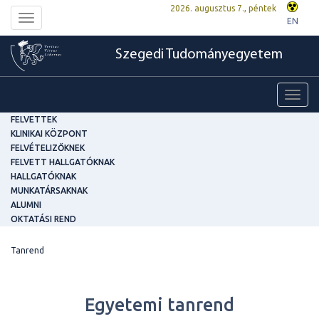
2026. augusztus 7., péntek
Toggle
EN
navigation
Szegedi Tudományegyetem
Toggl
navig
FELVETTEK
KLINIKAI KÖZPONT
FELVÉTELIZŐKNEK
FELVETT HALLGATÓKNAK
HALLGATÓKNAK
MUNKATÁRSAKNAK
ALUMNI
OKTATÁSI REND
Tanrend
Egyetemi tanrend