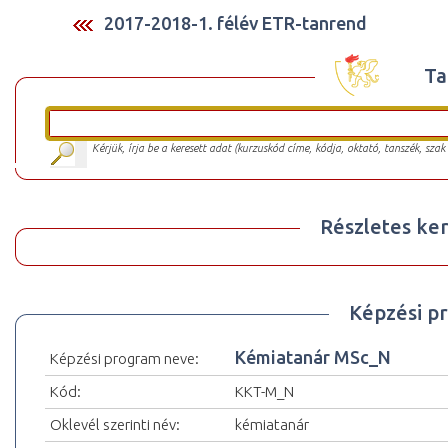
2017-2018-1. félév ETR-tanrend
Ta
Kérjük, írja be a keresett adat (kurzuskód címe, kódja, oktató, tanszék, szak
Részletes ker
Képzési p
Kémiatanár MSc_N
Képzési program neve:
Kód:
KKT-M_N
Oklevél szerinti név:
kémiatanár