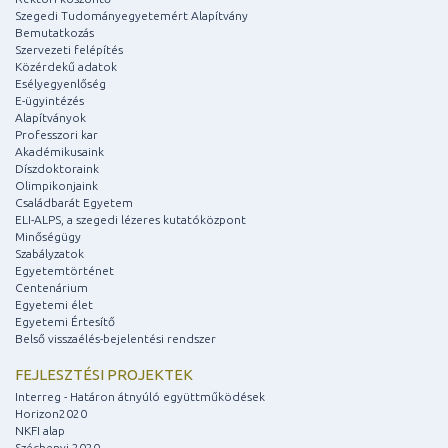
Szegedi Tudományegyetemért Alapítvány
Bemutatkozás
Szervezeti felépítés
Közérdekű adatok
Esélyegyenlőség
E-ügyintézés
Alapítványok
Professzori kar
Akadémikusaink
Díszdoktoraink
Olimpikonjaink
Családbarát Egyetem
ELI-ALPS, a szegedi lézeres kutatóközpont
Minőségügy
Szabályzatok
Egyetemtörténet
Centenárium
Egyetemi élet
Egyetemi Értesítő
Belső visszaélés-bejelentési rendszer
FEJLESZTÉSI PROJEKTEK
Interreg - Határon átnyúló együttműködések
Horizon2020
NKFI alap
Széchenyi 2020