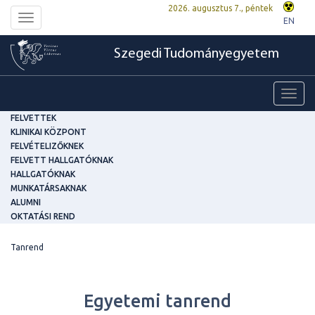
2026. augusztus 7., péntek
Toggle
EN
navigation
Szegedi Tudományegyetem
Toggl
navig
FELVETTEK
KLINIKAI KÖZPONT
FELVÉTELIZŐKNEK
FELVETT HALLGATÓKNAK
HALLGATÓKNAK
MUNKATÁRSAKNAK
ALUMNI
OKTATÁSI REND
Tanrend
Egyetemi tanrend