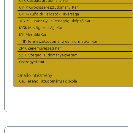
GTK Gazdaságtudományi Kar
GYTK Gyógyszerésztudományi Kar
GYTK-Külföldi Hallgatók Titkársága
JGYPK Juhász Gyula Pedagógusképző Kar
MGK Mezőgazdasági Kar
MK Mérnöki Kar
TTIK Természettudományi és Informatikai Kar
ZMK Zeneművészeti Kar
SZTE Szegedi Tudományegyetem
Összegyetemi
Önálló intézmény
Gál Ferenc Hittudományi Főiskola