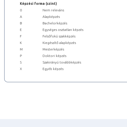
Képzési forma (szint)
0
Nem releváns
A
Alapképzés
B
Bachelorképzés
E
Egységes osztatlan képzés
F
Felsőfokú szakképzés
K
Kiegészítő alapképzés
M
Mesterképzés
P
Doktori képzés
S
Szakirányú továbbképzés
X
Egyéb képzés