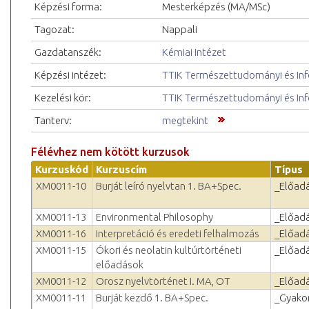
Képzési forma:
Mesterképzés (MA/MSc)
Tagozat:
Nappali
Gazdatanszék:
Kémiai Intézet
Képzési intézet:
TTIK Természettudományi és Inf
Kezelési kör:
TTIK Természettudományi és Inf
Tanterv:
megtekint
Félévhez nem kötött kurzusok
Kurzuskód
Kurzuscím
Típus
XM0011-10
Burját leíró nyelvtan 1. BA+Spec.
_Előad
XM0011-13
Environmental Philosophy
_Előad
XM0011-16
Interpretáció és eredeti felhalmozás
_Előad
XM0011-15
Ókori és neolatin kultúrtörténeti
_Előad
előadások
XM0011-12
Orosz nyelvtörténet I. MA, OT
_Előad
XM0011-11
Burját kezdő 1. BA+Spec.
_Gyakor