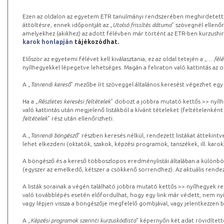
Ezen az oldalon az egyetem ETR tanulmányi rendszerében meghirdetett k
áttöltésre, ennek időpontját az „
Utolsó frissítés dátuma
” szövegnél ellenőr
amelyekhez (akikhez) az adott félévben már történt az ETR-ben kurzushi
karok honlapján
tájékozódhat.
Először az egyetemi félévet kell kiválasztania, ez az oldal tetején a „
… félé
nyílhegyekkel lépegetve lehetséges. Magán a feliraton való kattintás az old
A „
Tanrendi kereső
” mezőbe írt szöveggel általános keresést végezhet egy
Ha a „
Részletes keresési feltételek
” dobozt a jobbra mutató kettős >> nyílh
való kattintás után megjelenő listákból a kívánt tételeket (feltételenként
feltételek
” rész után ellenőrizheti.
A „
Tanrendi böngésző
” részben keresés nélkül, rendezett listákat áttekin
lehet elkezdeni (oktatók, szakok, képzési programok, tanszékek, ill. karok
A böngésző és a kereső többoszlopos eredménylistái általában a különböz
(egyszer az emelkedő, kétszer a csökkenő sorrendhez). Az aktuális rendez
A listák sorainak a végén található jobbra mutató kettős >> nyílhegyek r
való továbblépés esetén előfordulhat, hogy egy link már védett, nem nyi
vagy lépjen vissza a böngészője megfelelő gombjával, vagy jelentkezzen be
A „
Képzési programok szerinti kurzuskódlista
” képernyőn két adat rövidített