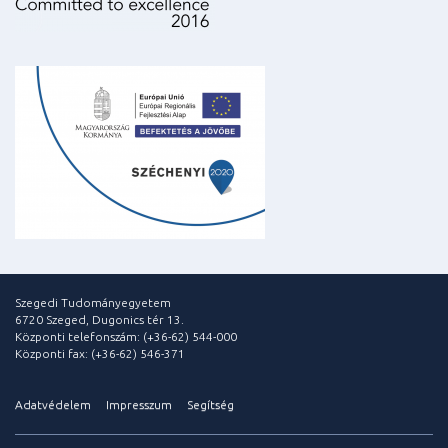
Szegedi Tudományegyetem
6720 Szeged, Dugonics tér 13.
Központi telefonszám: (+36-62) 544-000
Központi fax: (+36-62) 546-371
Adatvédelem
Impresszum
Segítség