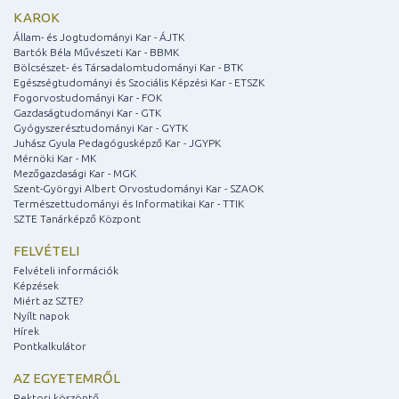
KAROK
Állam- és Jogtudományi Kar - ÁJTK
Bartók Béla Művészeti Kar - BBMK
Bölcsészet- és Társadalomtudományi Kar - BTK
Egészségtudományi és Szociális Képzési Kar - ETSZK
Fogorvostudományi Kar - FOK
Gazdaságtudományi Kar - GTK
Gyógyszerésztudományi Kar - GYTK
Juhász Gyula Pedagógusképző Kar - JGYPK
Mérnöki Kar - MK
Mezőgazdasági Kar - MGK
Szent-Györgyi Albert Orvostudományi Kar - SZAOK
Természettudományi és Informatikai Kar - TTIK
SZTE Tanárképző Központ
FELVÉTELI
Felvételi információk
Képzések
Miért az SZTE?
Nyílt napok
Hírek
Pontkalkulátor
AZ EGYETEMRŐL
Rektori köszöntő