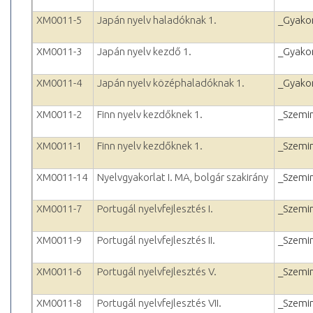
XM0011-5
Japán nyelv haladóknak 1.
_Gyakor
XM0011-3
Japán nyelv kezdő 1.
_Gyakor
XM0011-4
Japán nyelv középhaladóknak 1.
_Gyakor
XM0011-2
Finn nyelv kezdőknek 1.
_Szemi
XM0011-1
Finn nyelv kezdőknek 1.
_Szemi
XM0011-14
Nyelvgyakorlat I. MA, bolgár szakirány
_Szemi
XM0011-7
Portugál nyelvfejlesztés I.
_Szemi
XM0011-9
Portugál nyelvfejlesztés II.
_Szemi
XM0011-6
Portugál nyelvfejlesztés V.
_Szemi
XM0011-8
Portugál nyelvfejlesztés VII.
_Szemi