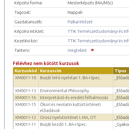
Képzési forma:
Mesterképzés (MA/MSc)
Tagozat:
Nappali
Gazdatanszék:
Fizikai Intézet
Képzési intézet:
TTIK Természettudományi és Inf
Kezelési kör:
TTIK Természettudományi és Inf
Tanterv:
megtekint
Félévhez nem kötött kurzusok
Kurzuskód
Kurzuscím
Típus
XM0011-10
Burját leíró nyelvtan 1. BA+Spec.
_Előad
XM0011-13
Environmental Philosophy
_Előad
XM0011-16
Interpretáció és eredeti felhalmozás
_Előad
XM0011-15
Ókori és neolatin kultúrtörténeti
_Előad
előadások
XM0011-12
Orosz nyelvtörténet I. MA, OT
_Előad
XM0011-11
Burját kezdő 1. BA+Spec.
_Gyakor