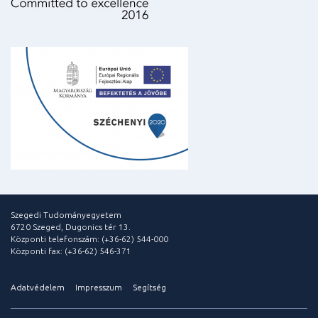
Szegedi Tudományegyetem
6720 Szeged, Dugonics tér 13.
Központi telefonszám: (+36-62) 544-000
Központi fax: (+36-62) 546-371
Adatvédelem
Impresszum
Segítség