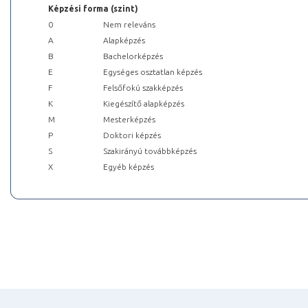
Képzési forma (szint)
0
Nem releváns
A
Alapképzés
B
Bachelorképzés
E
Egységes osztatlan képzés
F
Felsőfokú szakképzés
K
Kiegészítő alapképzés
M
Mesterképzés
P
Doktori képzés
S
Szakirányú továbbképzés
X
Egyéb képzés