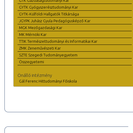
GTK Gazdaságtudományi Kar
GYTK Gyógyszerésztudományi Kar
GYTK-Külföldi Hallgatók Titkársága
JGYPK Juhász Gyula Pedagógusképző Kar
MGK Mezőgazdasági Kar
MK Mérnöki Kar
TTIK Természettudományi és Informatikai Kar
ZMK Zeneművészeti Kar
SZTE Szegedi Tudományegyetem
Összegyetemi
Önálló intézmény
Gál Ferenc Hittudományi Főiskola