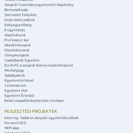
Szegedi Tudományegyetemért Alapítvány
Bemutatkozás
Szervezeti felépítés
Közérdekű adatok
Esélyegyenlőség
E-ügyintézés
Alapítványok
Professzori kar
Akadémikusaink
Díszdoktoraink
Olimpikonjaink
Családbarát Egyetem
ELI-ALPS, a szegedi lézeres kutatóközpont
Minőségügy
Szabályzatok
Egyetemtörténet
Centenárium
Egyetemi élet
Egyetemi Értesítő
Belső visszaélés-bejelentési rendszer
FEJLESZTÉSI PROJEKTEK
Interreg - Határon átnyúló együttműködések
Horizon2020
NKFI alap
Széchenyi 2020