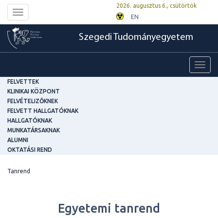
2026. augusztus 6., csütörtök
Toggle
EN
navigation
Szegedi Tudományegyetem
Toggl
navig
FELVETTEK
KLINIKAI KÖZPONT
FELVÉTELIZŐKNEK
FELVETT HALLGATÓKNAK
HALLGATÓKNAK
MUNKATÁRSAKNAK
ALUMNI
OKTATÁSI REND
Tanrend
Egyetemi tanrend