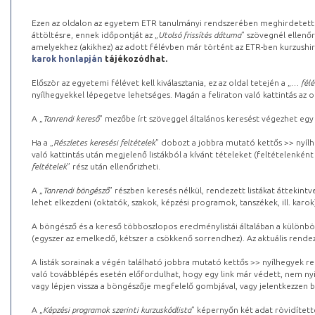
Ezen az oldalon az egyetem ETR tanulmányi rendszerében meghirdetett k
áttöltésre, ennek időpontját az „
Utolsó frissítés dátuma
” szövegnél ellenőr
amelyekhez (akikhez) az adott félévben már történt az ETR-ben kurzushi
karok honlapján
tájékozódhat.
Először az egyetemi félévet kell kiválasztania, ez az oldal tetején a „
… félé
nyílhegyekkel lépegetve lehetséges. Magán a feliraton való kattintás az old
A „
Tanrendi kereső
” mezőbe írt szöveggel általános keresést végezhet egy
Ha a „
Részletes keresési feltételek
” dobozt a jobbra mutató kettős >> nyílh
való kattintás után megjelenő listákból a kívánt tételeket (feltételenként
feltételek
” rész után ellenőrizheti.
A „
Tanrendi böngésző
” részben keresés nélkül, rendezett listákat áttekin
lehet elkezdeni (oktatók, szakok, képzési programok, tanszékek, ill. karok
A böngésző és a kereső többoszlopos eredménylistái általában a különböz
(egyszer az emelkedő, kétszer a csökkenő sorrendhez). Az aktuális rendez
A listák sorainak a végén található jobbra mutató kettős >> nyílhegyek r
való továbblépés esetén előfordulhat, hogy egy link már védett, nem nyi
vagy lépjen vissza a böngészője megfelelő gombjával, vagy jelentkezzen be
A „
Képzési programok szerinti kurzuskódlista
” képernyőn két adat rövidített