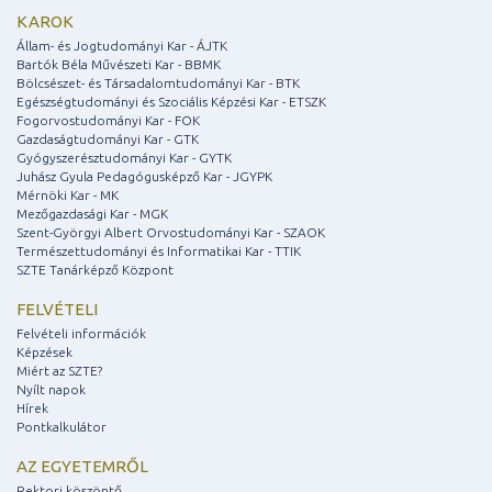
KAROK
Állam- és Jogtudományi Kar - ÁJTK
Bartók Béla Művészeti Kar - BBMK
Bölcsészet- és Társadalomtudományi Kar - BTK
Egészségtudományi és Szociális Képzési Kar - ETSZK
Fogorvostudományi Kar - FOK
Gazdaságtudományi Kar - GTK
Gyógyszerésztudományi Kar - GYTK
Juhász Gyula Pedagógusképző Kar - JGYPK
Mérnöki Kar - MK
Mezőgazdasági Kar - MGK
Szent-Györgyi Albert Orvostudományi Kar - SZAOK
Természettudományi és Informatikai Kar - TTIK
SZTE Tanárképző Központ
FELVÉTELI
Felvételi információk
Képzések
Miért az SZTE?
Nyílt napok
Hírek
Pontkalkulátor
AZ EGYETEMRŐL
Rektori köszöntő