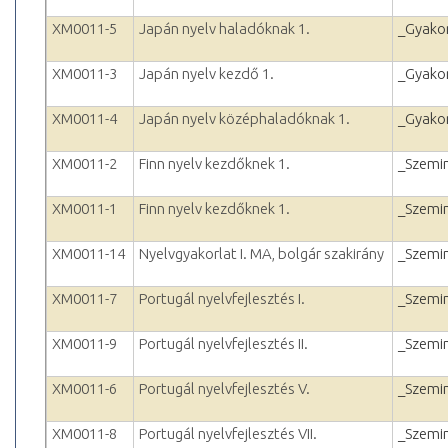
XM0011-5
Japán nyelv haladóknak 1.
_Gyakor
XM0011-3
Japán nyelv kezdő 1.
_Gyakor
XM0011-4
Japán nyelv középhaladóknak 1.
_Gyakor
XM0011-2
Finn nyelv kezdőknek 1.
_Szemi
XM0011-1
Finn nyelv kezdőknek 1.
_Szemi
XM0011-14
Nyelvgyakorlat I. MA, bolgár szakirány
_Szemi
XM0011-7
Portugál nyelvfejlesztés I.
_Szemi
XM0011-9
Portugál nyelvfejlesztés II.
_Szemi
XM0011-6
Portugál nyelvfejlesztés V.
_Szemi
XM0011-8
Portugál nyelvfejlesztés VII.
_Szemi