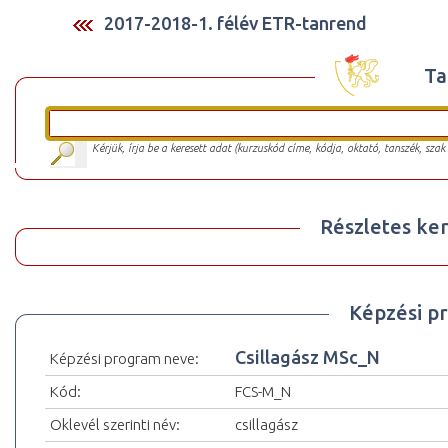
2017-2018-1. félév ETR-tanrend
Ta
Kérjük, írja be a keresett adat (kurzuskód címe, kódja, oktató, tanszék, szak
Részletes ker
Képzési p
Csillagász MSc_N
Képzési program neve:
Kód:
FCS-M_N
Oklevél szerinti név:
csillagász