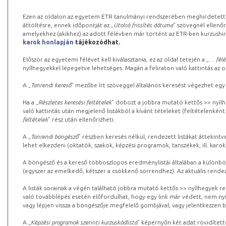
Ezen az oldalon az egyetem ETR tanulmányi rendszerében meghirdetett k
áttöltésre, ennek időpontját az „
Utolsó frissítés dátuma
” szövegnél ellenőr
amelyekhez (akikhez) az adott félévben már történt az ETR-ben kurzushi
karok honlapján
tájékozódhat.
Először az egyetemi félévet kell kiválasztania, ez az oldal tetején a „
… félé
nyílhegyekkel lépegetve lehetséges. Magán a feliraton való kattintás az old
A „
Tanrendi kereső
” mezőbe írt szöveggel általános keresést végezhet egy
Ha a „
Részletes keresési feltételek
” dobozt a jobbra mutató kettős >> nyílh
való kattintás után megjelenő listákból a kívánt tételeket (feltételenként
feltételek
” rész után ellenőrizheti.
A „
Tanrendi böngésző
” részben keresés nélkül, rendezett listákat áttekin
lehet elkezdeni (oktatók, szakok, képzési programok, tanszékek, ill. karok
A böngésző és a kereső többoszlopos eredménylistái általában a különböz
(egyszer az emelkedő, kétszer a csökkenő sorrendhez). Az aktuális rendez
A listák sorainak a végén található jobbra mutató kettős >> nyílhegyek r
való továbblépés esetén előfordulhat, hogy egy link már védett, nem nyi
vagy lépjen vissza a böngészője megfelelő gombjával, vagy jelentkezzen be
A „
Képzési programok szerinti kurzuskódlista
” képernyőn két adat rövidített