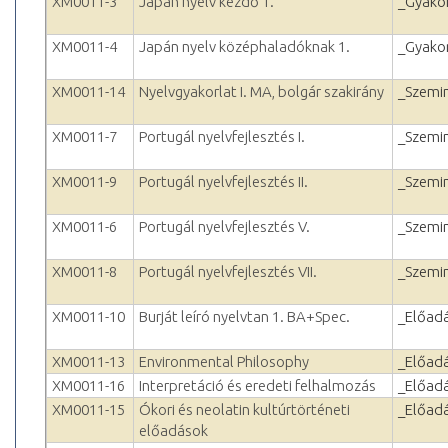
XM0011-3
Japán nyelv kezdő 1.
_Gyakor
XM0011-4
Japán nyelv középhaladóknak 1.
_Gyakor
XM0011-14
Nyelvgyakorlat I. MA, bolgár szakirány
_Szemi
XM0011-7
Portugál nyelvfejlesztés I.
_Szemi
XM0011-9
Portugál nyelvfejlesztés II.
_Szemi
XM0011-6
Portugál nyelvfejlesztés V.
_Szemi
XM0011-8
Portugál nyelvfejlesztés VII.
_Szemi
XM0011-10
Burját leíró nyelvtan 1. BA+Spec.
_Előad
XM0011-13
Environmental Philosophy
_Előad
XM0011-16
Interpretáció és eredeti felhalmozás
_Előad
XM0011-15
Ókori és neolatin kultúrtörténeti
_Előad
előadások