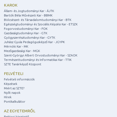
KAROK
Állam- és Jogtudományi Kar - ÁJTK
Bartók Béla Művészeti Kar - BBMK
Bölcsészet- és Társadalomtudományi Kar - BTK
Egészségtudományi és Szociális Képzési Kar - ETSZK
Fogorvostudományi Kar - FOK
Gazdaságtudományi Kar - GTK
Gyógyszerésztudományi Kar - GYTK
Juhász Gyula Pedagógusképző Kar - JGYPK
Mérnöki Kar - MK
Mezőgazdasági Kar - MGK
Szent-Györgyi Albert Orvostudományi Kar - SZAOK
Természettudományi és Informatikai Kar - TTIK
SZTE Tanárképző Központ
FELVÉTELI
Felvételi információk
Képzések
Miért az SZTE?
Nyílt napok
Hírek
Pontkalkulátor
AZ EGYETEMRŐL
Rektori köszöntő