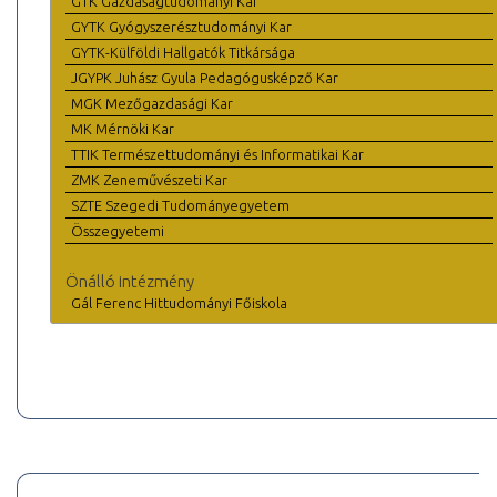
GTK Gazdaságtudományi Kar
GYTK Gyógyszerésztudományi Kar
GYTK-Külföldi Hallgatók Titkársága
JGYPK Juhász Gyula Pedagógusképző Kar
MGK Mezőgazdasági Kar
MK Mérnöki Kar
TTIK Természettudományi és Informatikai Kar
ZMK Zeneművészeti Kar
SZTE Szegedi Tudományegyetem
Összegyetemi
Önálló intézmény
Gál Ferenc Hittudományi Főiskola