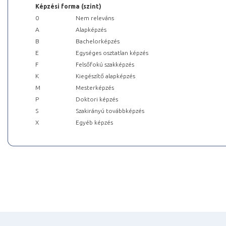
Képzési forma (szint)
0
Nem releváns
A
Alapképzés
B
Bachelorképzés
E
Egységes osztatlan képzés
F
Felsőfokú szakképzés
K
Kiegészítő alapképzés
M
Mesterképzés
P
Doktori képzés
S
Szakirányú továbbképzés
X
Egyéb képzés