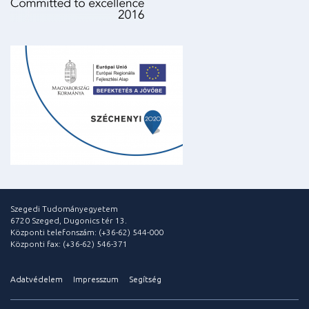
Szegedi Tudományegyetem
6720 Szeged, Dugonics tér 13.
Központi telefonszám: (+36-62) 544-000
Központi fax: (+36-62) 546-371
Adatvédelem
Impresszum
Segítség