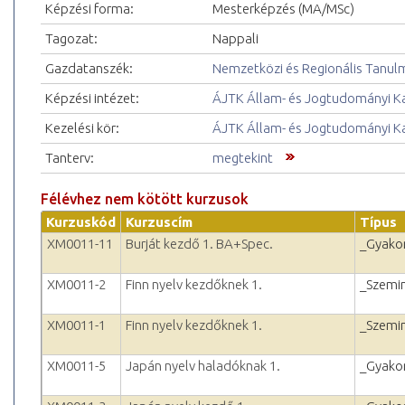
Képzési forma:
Mesterképzés (MA/MSc)
Tagozat:
Nappali
Gazdatanszék:
Nemzetközi és Regionális Tanul
Képzési intézet:
ÁJTK Állam- és Jogtudományi K
Kezelési kör:
ÁJTK Állam- és Jogtudományi K
Tanterv:
megtekint
Félévhez nem kötött kurzusok
Kurzuskód
Kurzuscím
Típus
XM0011-11
Burját kezdő 1. BA+Spec.
_Gyakor
XM0011-2
Finn nyelv kezdőknek 1.
_Szemi
XM0011-1
Finn nyelv kezdőknek 1.
_Szemi
XM0011-5
Japán nyelv haladóknak 1.
_Gyakor