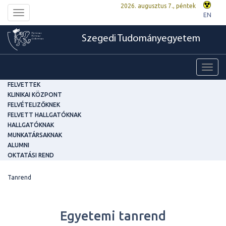
2026. augusztus 7., péntek
Toggle
EN
navigation
Szegedi Tudományegyetem
Toggl
navig
FELVETTEK
KLINIKAI KÖZPONT
FELVÉTELIZŐKNEK
FELVETT HALLGATÓKNAK
HALLGATÓKNAK
MUNKATÁRSAKNAK
ALUMNI
OKTATÁSI REND
Tanrend
Egyetemi tanrend