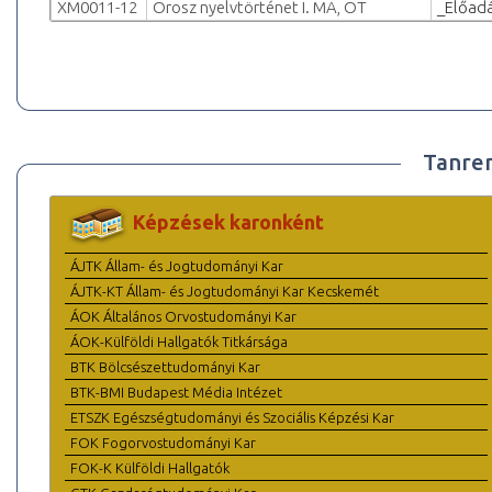
XM0011-12
Orosz nyelvtörténet I. MA, OT
_Előad
Tanre
Képzések karonként
ÁJTK Állam- és Jogtudományi Kar
ÁJTK-KT Állam- és Jogtudományi Kar Kecskemét
ÁOK Általános Orvostudományi Kar
ÁOK-Külföldi Hallgatók Titkársága
BTK Bölcsészettudományi Kar
BTK-BMI Budapest Média Intézet
ETSZK Egészségtudományi és Szociális Képzési Kar
FOK Fogorvostudományi Kar
FOK-K Külföldi Hallgatók