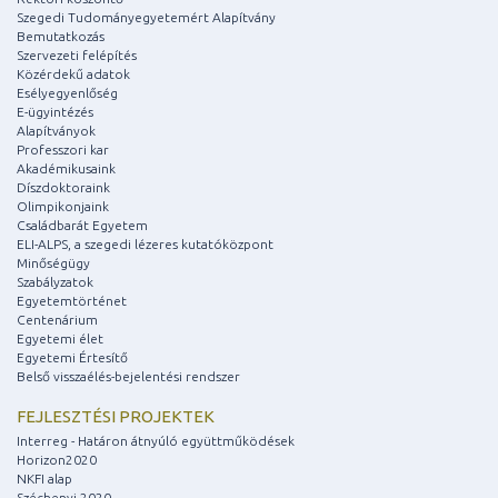
Szegedi Tudományegyetemért Alapítvány
Bemutatkozás
Szervezeti felépítés
Közérdekű adatok
Esélyegyenlőség
E-ügyintézés
Alapítványok
Professzori kar
Akadémikusaink
Díszdoktoraink
Olimpikonjaink
Családbarát Egyetem
ELI-ALPS, a szegedi lézeres kutatóközpont
Minőségügy
Szabályzatok
Egyetemtörténet
Centenárium
Egyetemi élet
Egyetemi Értesítő
Belső visszaélés-bejelentési rendszer
FEJLESZTÉSI PROJEKTEK
Interreg - Határon átnyúló együttműködések
Horizon2020
NKFI alap
Széchenyi 2020