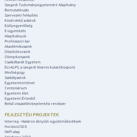
Szegedi Tudományegyetemért Alapítvány
Bemutatkozás
Szervezeti felépítés
Közérdekű adatok
Esélyegyenlőség
E-ügyintézés
Alapítványok
Professzori kar
Akadémikusaink
Díszdoktoraink
Olimpikonjaink
Családbarát Egyetem
ELI-ALPS, a szegedi lézeres kutatóközpont
Minőségügy
Szabályzatok
Egyetemtörténet
Centenárium
Egyetemi élet
Egyetemi Értesítő
Belső visszaélés-bejelentési rendszer
FEJLESZTÉSI PROJEKTEK
Interreg - Határon átnyúló együttműködések
Horizon2020
NKFI alap
Széchenyi 2020