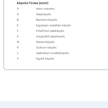
Képzési forma (szint)
0
Nem releváns
A
Alapképzés
B
Bachelorképzés
E
Egységes osztatlan képzés
F
Felsőfokú szakképzés
K
Kiegészítő alapképzés
M
Mesterképzés
P
Doktori képzés
S
Szakirányú továbbképzés
X
Egyéb képzés