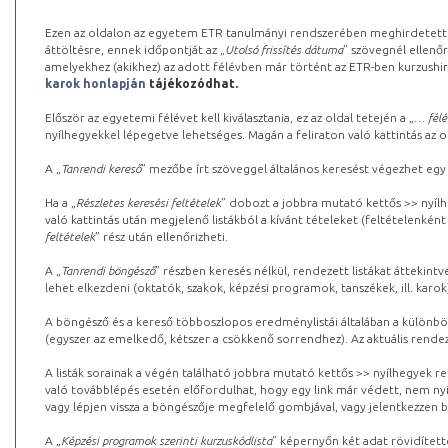
Ezen az oldalon az egyetem ETR tanulmányi rendszerében meghirdetett k
áttöltésre, ennek időpontját az „
Utolsó frissítés dátuma
” szövegnél ellenőr
amelyekhez (akikhez) az adott félévben már történt az ETR-ben kurzushi
karok honlapján
tájékozódhat.
Először az egyetemi félévet kell kiválasztania, ez az oldal tetején a „
… félé
nyílhegyekkel lépegetve lehetséges. Magán a feliraton való kattintás az old
A „
Tanrendi kereső
” mezőbe írt szöveggel általános keresést végezhet egy
Ha a „
Részletes keresési feltételek
” dobozt a jobbra mutató kettős >> nyílh
való kattintás után megjelenő listákból a kívánt tételeket (feltételenként
feltételek
” rész után ellenőrizheti.
A „
Tanrendi böngésző
” részben keresés nélkül, rendezett listákat áttekin
lehet elkezdeni (oktatók, szakok, képzési programok, tanszékek, ill. karok
A böngésző és a kereső többoszlopos eredménylistái általában a különböz
(egyszer az emelkedő, kétszer a csökkenő sorrendhez). Az aktuális rendez
A listák sorainak a végén található jobbra mutató kettős >> nyílhegyek r
való továbblépés esetén előfordulhat, hogy egy link már védett, nem nyi
vagy lépjen vissza a böngészője megfelelő gombjával, vagy jelentkezzen be
A „
Képzési programok szerinti kurzuskódlista
” képernyőn két adat rövidített