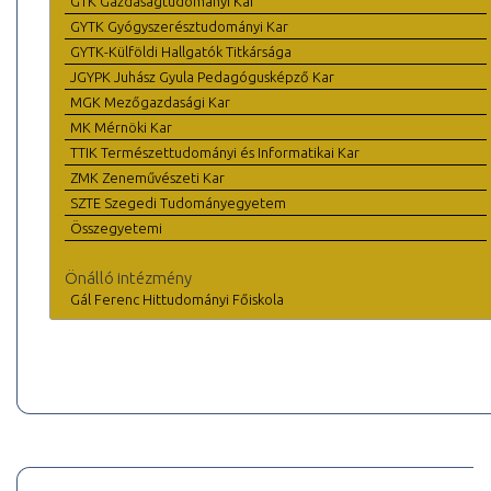
GTK Gazdaságtudományi Kar
GYTK Gyógyszerésztudományi Kar
GYTK-Külföldi Hallgatók Titkársága
JGYPK Juhász Gyula Pedagógusképző Kar
MGK Mezőgazdasági Kar
MK Mérnöki Kar
TTIK Természettudományi és Informatikai Kar
ZMK Zeneművészeti Kar
SZTE Szegedi Tudományegyetem
Összegyetemi
Önálló intézmény
Gál Ferenc Hittudományi Főiskola