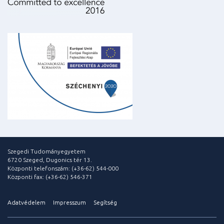
Szegedi Tudományegyetem
6720 Szeged, Dugonics tér 13.
Központi telefonszám: (+36-62) 544-000
Központi fax: (+36-62) 546-371
Adatvédelem
Impresszum
Segítség