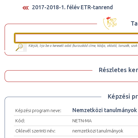
2017-2018-1. félév ETR-tanrend
Ta
Kérjük, írja be a keresett adat (kurzuskód címe, kódja, oktató, tanszék, szak
Részletes ker
Képzési p
Nemzetközi tanulmányo
Képzési program neve:
Kód:
NETN-MA
Oklevél szerinti név:
nemzetközi tanulmányok