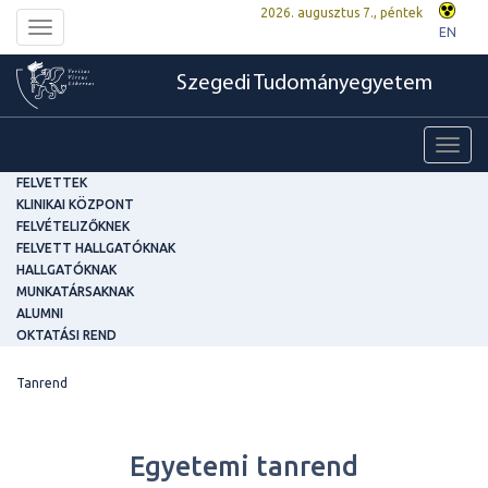
2026. augusztus 7., péntek
Toggle
EN
navigation
Szegedi Tudományegyetem
Toggl
navig
FELVETTEK
KLINIKAI KÖZPONT
FELVÉTELIZŐKNEK
FELVETT HALLGATÓKNAK
HALLGATÓKNAK
MUNKATÁRSAKNAK
ALUMNI
OKTATÁSI REND
Tanrend
Egyetemi tanrend