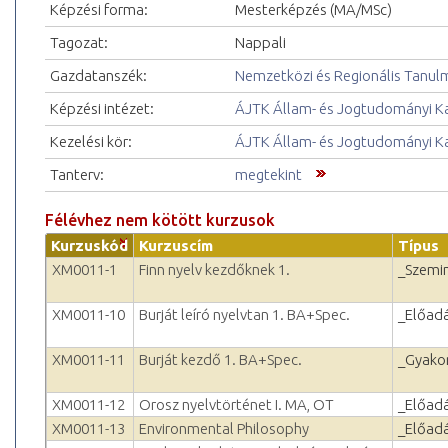
Képzési forma:
Mesterképzés (MA/MSc)
Tagozat:
Nappali
Gazdatanszék:
Nemzetközi és Regionális Tanul
Képzési intézet:
ÁJTK Állam- és Jogtudományi K
Kezelési kör:
ÁJTK Állam- és Jogtudományi K
Tanterv:
megtekint
Félévhez nem kötött kurzusok
Kurzuskód
Kurzuscím
Típus
XM0011-1
Finn nyelv kezdőknek 1.
_Szemi
XM0011-10
Burját leíró nyelvtan 1. BA+Spec.
_Előad
XM0011-11
Burját kezdő 1. BA+Spec.
_Gyakor
XM0011-12
Orosz nyelvtörténet I. MA, OT
_Előad
XM0011-13
Environmental Philosophy
_Előad