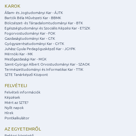
KAROK
Állam- és Jogtudományi Kar - ÁJTK
Bartók Béla Művészeti Kar - BBMK
Bölcsészet- és Társadalomtudományi Kar - BTK
Egészségtudományi és Szociális Képzési Kar - ETSZK
Fogorvostudományi Kar - FOK
Gazdaságtudományi Kar - GTK
Gyógyszerésztudományi Kar - GYTK
Juhász Gyula Pedagógusképző Kar - JGYPK
Mérnöki Kar - MK
Mezőgazdasági Kar - MGK
Szent-Györgyi Albert Orvostudományi Kar - SZAOK
Természettudományi és Informatikai Kar - TTIK
SZTE Tanárképző Központ
FELVÉTELI
Felvételi információk
Képzések
Miért az SZTE?
Nyílt napok
Hírek
Pontkalkulátor
AZ EGYETEMRŐL
Rektori köszöntő