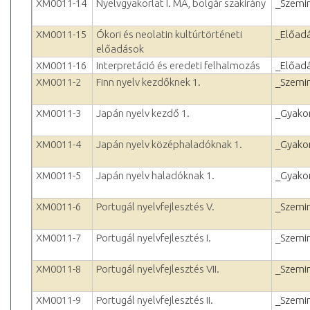
XM0011-14
Nyelvgyakorlat I. MA, bolgár szakirány
_Szemi
XM0011-15
Ókori és neolatin kultúrtörténeti
_Előad
előadások
XM0011-16
Interpretáció és eredeti felhalmozás
_Előad
XM0011-2
Finn nyelv kezdőknek 1.
_Szemi
XM0011-3
Japán nyelv kezdő 1.
_Gyakor
XM0011-4
Japán nyelv középhaladóknak 1.
_Gyakor
XM0011-5
Japán nyelv haladóknak 1.
_Gyakor
XM0011-6
Portugál nyelvfejlesztés V.
_Szemi
XM0011-7
Portugál nyelvfejlesztés I.
_Szemi
XM0011-8
Portugál nyelvfejlesztés VII.
_Szemi
XM0011-9
Portugál nyelvfejlesztés II.
_Szemi