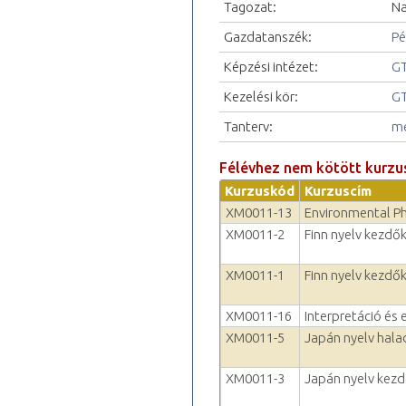
Tagozat:
Na
Gazdatanszék:
Pé
Képzési intézet:
GT
Kezelési kör:
GT
Tanterv:
me
Félévhez nem kötött kurzu
Kurzuskód
Kurzuscím
XM0011-13
Environmental P
XM0011-2
Finn nyelv kezdők
XM0011-1
Finn nyelv kezdők
XM0011-16
Interpretáció és 
XM0011-5
Japán nyelv hala
XM0011-3
Japán nyelv kezd