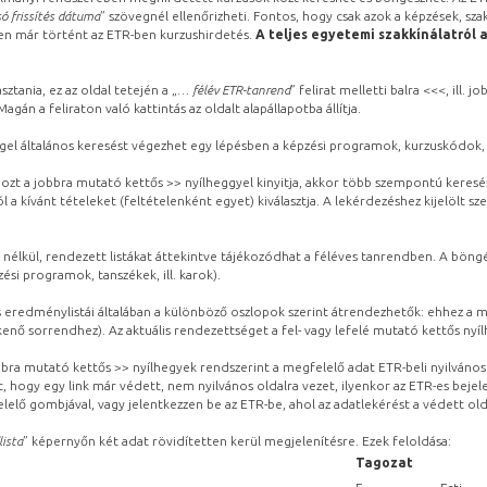
ó frissítés dátuma
” szövegnél ellenőrizheti. Fontos, hogy csak azok a képzések, sza
ben már történt az ETR-ben kurzushirdetés.
A teljes egyetemi szakkínálatról 
sztania, ez az oldal tetején a „
… félév ETR-tanrend
” felirat melletti balra <<<, ill.
gán a feliraton való kattintás az oldalt alapállapotba állítja.
gel általános keresést végezhet egy lépésben a képzési programok, kurzuskódok, 
ozt a jobbra mutató kettős >> nyílheggyel kinyitja, akkor több szempontú keresé
l a kívánt tételeket (feltételenként egyet) kiválasztja. A lekérdezéshez kijelölt s
 nélkül, rendezett listákat áttekintve tájékozódhat a féléves tanrendben. A böng
ési programok, tanszékek, ill. karok).
eredménylistái általában a különböző oszlopok szerint átrendezhetők: ehhez a me
kenő sorrendhez). Az aktuális rendezettséget a fel- vagy lefelé mutató kettős nyí
obbra mutató kettős >> nyílhegyek rendszerint a megfelelő adat ETR-beli nyilváno
, hogy egy link már védett, nem nyilvános oldalra vezet, ilyenkor az ETR-es beje
lelő gombjával, vagy jelentkezzen be az ETR-be, ahol az adatlekérést a védett olda
lista
” képernyőn két adat rövidítetten kerül megjelenítésre. Ezek feloldása:
Tagozat