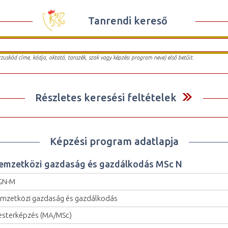
Tanrendi kereső
urzuskód címe, kódja, oktató, tanszék, szak vagy képzési program neve) első betűit.
Részletes keresési feltételek
Képzési program adatlapja
emzetközi gazdaság és gazdálkodás MSc N
GN-M
mzetközi gazdaság és gazdálkodás
sterképzés (MA/MSc)