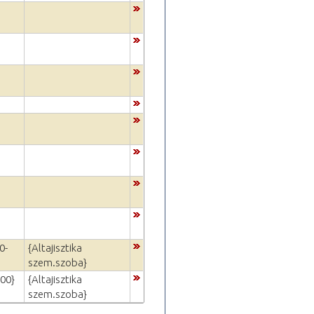
0-
{Altajisztika
szem.szoba}
:00}
{Altajisztika
szem.szoba}