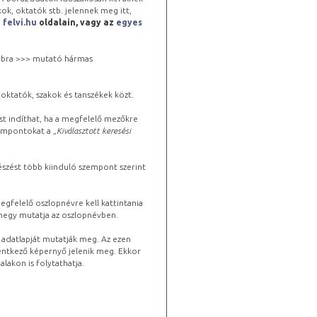
kok, oktatók stb. jelennek meg itt,
a
felvi.hu
oldalain, vagy az
egyes
 jobbra >>> mutató hármas
oktatók, szakok és tanszékek közt.
st indíthat, ha a megfelelő mezőkre
zempontokat a „
Kiválasztott keresési
észést több kiinduló szempont szerint
gfelelő oszlopnévre kell kattintania
lhegy mutatja az oszlopnévben.
s adatlapját mutatják meg. Az ezen
lentkező képernyő jelenik meg. Ekkor
lakon is folytathatja.