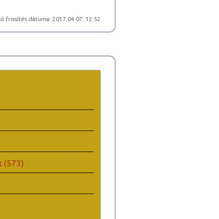
ó frissítés dátuma: 2017.04.07. 12:52
k
(573)