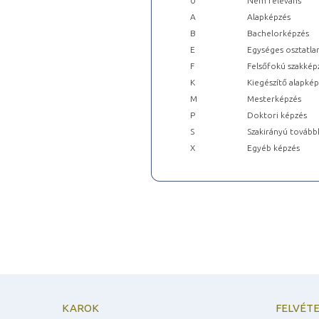
0
Nem releváns
A
Alapképzés
B
Bachelorképzés
E
Egységes osztatla
F
Felsőfokú szakkép
K
Kiegészítő alapké
M
Mesterképzés
P
Doktori képzés
S
Szakirányú tovább
X
Egyéb képzés
KAROK
FELVÉTE