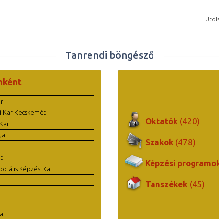
Utols
Tanrendi böngésző
nként
ar
i Kar Kecskemét
Oktatók
(420)
Kar
ga
Szakok
(478)
t
Képzési programo
ciális Képzési Kar
Tanszékek
(45)
ar