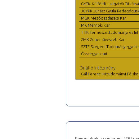
GYTK-Külföldi Hallgatók Titkárs
JGYPK Juhász Gyula Pedagógus
MGK Mezőgazdasági Kar
MK Mérnöki Kar
TTIK Természettudományi és Inf
ZMK Zeneművészeti Kar
SZTE Szegedi Tudományegyet
Összegyetemi
Önálló intézmény
Gál Ferenc Hittudományi Főisko
Ezen az oldalon az egyetem ETR tanu