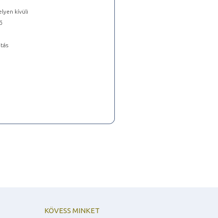
lyen kívüli
ő
tás
KÖVESS MINKET