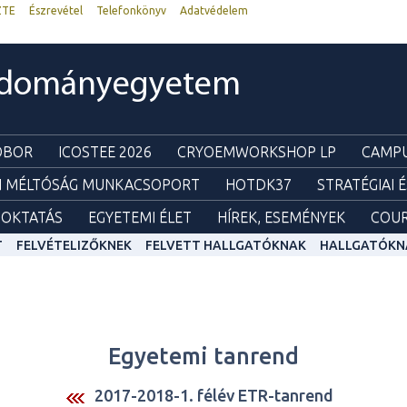
ZTE
Észrevétel
Telefonkönyv
Adatvédelem
udományegyetem
ZOBOR
ICOSTEE 2026
CRYOEMWORKSHOP LP
CAMPU
I MÉLTÓSÁG MUNKACSOPORT
HOTDK37
STRATÉGIAI 
OKTATÁS
EGYETEMI ÉLET
HÍREK, ESEMÉNYEK
COUR
T
FELVÉTELIZŐKNEK
FELVETT HALLGATÓKNAK
HALLGATÓKN
Egyetemi tanrend
2017-2018-1. félév ETR-tanrend