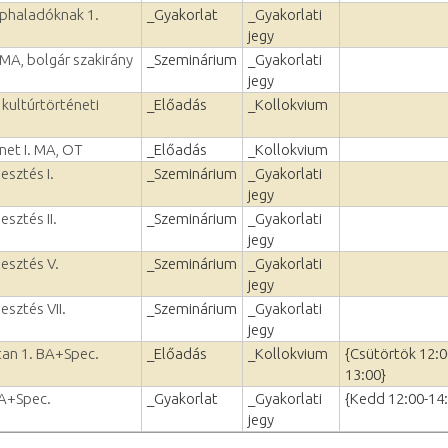
éphaladóknak 1.
_Gyakorlat
_Gyakorlati
jegy
 MA, bolgár szakirány
_Szeminárium
_Gyakorlati
jegy
 kultúrtörténeti
_Előadás
_Kollokvium
net I. MA, OT
_Előadás
_Kollokvium
esztés I.
_Szeminárium
_Gyakorlati
jegy
esztés II.
_Szeminárium
_Gyakorlati
jegy
lesztés V.
_Szeminárium
_Gyakorlati
jegy
esztés VII.
_Szeminárium
_Gyakorlati
jegy
vtan 1. BA+Spec.
_Előadás
_Kollokvium
{Csütörtök 12:0
13:00}
BA+Spec.
_Gyakorlat
_Gyakorlati
{Kedd 12:00-14
jegy