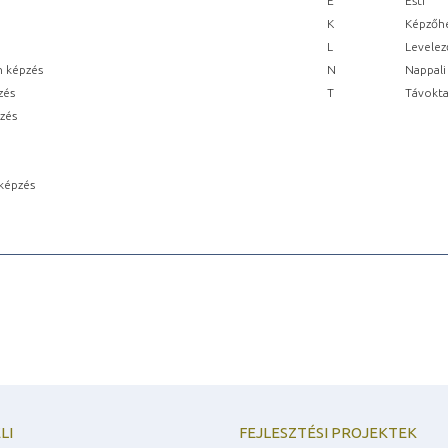
E
Esti
K
Képzőhe
L
Levelez
n képzés
N
Nappali
zés
T
Távokta
pzés
képzés
LI
FEJLESZTÉSI PROJEKTEK