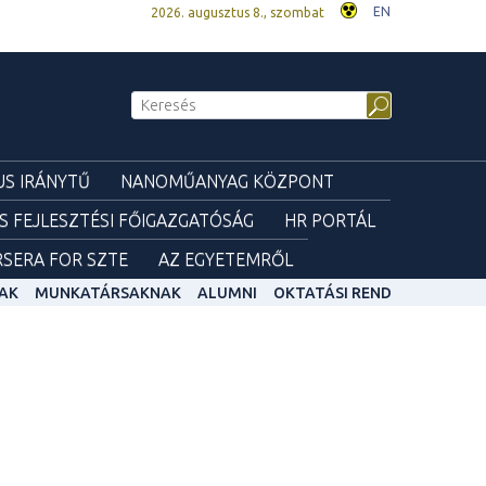
EN
2026. augusztus 8., szombat
S IRÁNYTŰ
NANOMŰANYAG KÖZPONT
ÉS FEJLESZTÉSI FŐIGAZGATÓSÁG
HR PORTÁL
SERA FOR SZTE
AZ EGYETEMRŐL
AK
MUNKATÁRSAKNAK
ALUMNI
OKTATÁSI REND