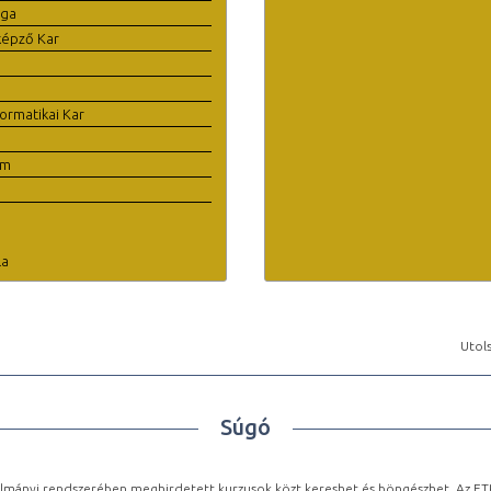
ága
képző Kar
ormatikai Kar
em
la
Utols
Súgó
lmányi rendszerében meghirdetett kurzusok közt kereshet és böngészhet. Az ETR