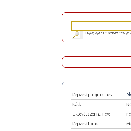
Kérjük, írja be a keresett adat (k
N
Képzési program neve:
Kód:
N
Oklevél szerinti név:
ne
Képzési forma:
Me