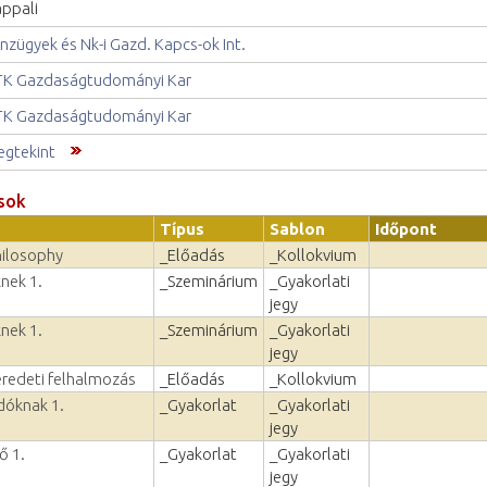
ppali
nzügyek és Nk-i Gazd. Kapcs-ok Int.
K Gazdaságtudományi Kar
K Gazdaságtudományi Kar
gtekint
sok
Típus
Sablon
Időpont
hilosophy
_Előadás
_Kollokvium
nek 1.
_Szeminárium
_Gyakorlati
jegy
nek 1.
_Szeminárium
_Gyakorlati
jegy
eredeti felhalmozás
_Előadás
_Kollokvium
dóknak 1.
_Gyakorlat
_Gyakorlati
jegy
ő 1.
_Gyakorlat
_Gyakorlati
jegy