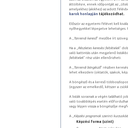
áttöltésre, ennek időpontját az „
Utols
amelyekhez (akikhez) az adott félév
karok honlapján
tájékozódhat.
Először az egyetemi félévet kell kivála
nyílhegyekkel lépegetve lehetséges. Ma
A „
Tanrendi kereső
” mezőbe írt szöveg
Ha a „
Részletes keresési feltételek
” dob
való kattintás után megjelenő listákbó
feltételek
” rész után ellenőrizheti.
A „
Tanrendi böngésző
” részben keresés
lehet elkezdeni (oktatók, szakok, képz
A böngésző és a kereső többoszlopos 
(egyszer az emelkedő, kétszer a csök
A listák sorainak a végén található j
való továbblépés esetén előfordulhat
vagy lépjen vissza a böngészője megfe
A „
Képzési programok szerinti kurzuskód
Képzési forma (szint)