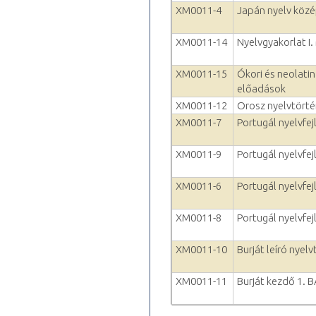
XM0011-4
Japán nyelv köz
XM0011-14
Nyelvgyakorlat I.
XM0011-15
Ókori és neolatin
előadások
XM0011-12
Orosz nyelvtörté
XM0011-7
Portugál nyelvfejl
XM0011-9
Portugál nyelvfejl
XM0011-6
Portugál nyelvfej
XM0011-8
Portugál nyelvfejl
XM0011-10
Burját leíró nyel
XM0011-11
Burját kezdő 1. 