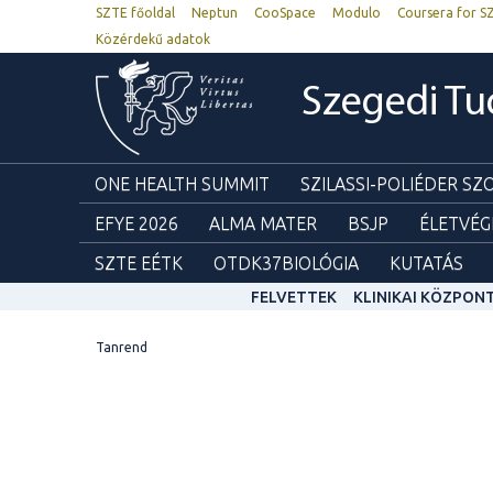
SZTE főoldal
Neptun
CooSpace
Modulo
Coursera for S
Közérdekű adatok
Szegedi T
ONE HEALTH SUMMIT
SZILASSI-POLIÉDER S
EFYE 2026
ALMA MATER
BSJP
ÉLETVÉG
SZTE EÉTK
OTDK37BIOLÓGIA
KUTATÁS
FELVETTEK
KLINIKAI KÖZPON
Tanrend