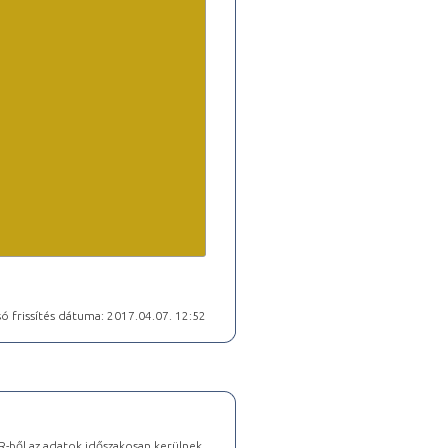
ó frissítés dátuma: 2017.04.07. 12:52
-ből az adatok időszakosan kerülnek