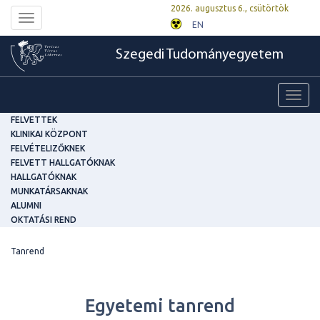
2026. augusztus 6., csütörtök
Toggle
EN
navigation
Szegedi Tudományegyetem
Toggl
navig
FELVETTEK
KLINIKAI KÖZPONT
FELVÉTELIZŐKNEK
FELVETT HALLGATÓKNAK
HALLGATÓKNAK
MUNKATÁRSAKNAK
ALUMNI
OKTATÁSI REND
Tanrend
Egyetemi tanrend