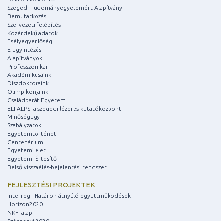
Szegedi Tudományegyetemért Alapítvány
Bemutatkozás
Szervezeti felépítés
Közérdekű adatok
Esélyegyenlőség
E-ügyintézés
Alapítványok
Professzori kar
Akadémikusaink
Díszdoktoraink
Olimpikonjaink
Családbarát Egyetem
ELI-ALPS, a szegedi lézeres kutatóközpont
Minőségügy
Szabályzatok
Egyetemtörténet
Centenárium
Egyetemi élet
Egyetemi Értesítő
Belső visszaélés-bejelentési rendszer
FEJLESZTÉSI PROJEKTEK
Interreg - Határon átnyúló együttműködések
Horizon2020
NKFI alap
Széchenyi 2020