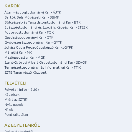
KAROK
Állam- és Jogtudományi Kar - ÁJTK
Bartók Béla Művészeti Kar - BBMK
Bölcsészet- és Társadalomtudományi Kar - BTK
Egészségtudományi és Szociális Képzési Kar - ETSZK
Fogorvostudományi Kar - FOK
Gazdaságtudományi Kar - GTK
Gyógyszerésztudományi Kar - GYTK
Juhász Gyula Pedagógusképző Kar - JGYPK
Mérnöki Kar - MK
Mezőgazdasági Kar - MGK
Szent-Györgyi Albert Orvostudományi Kar - SZAOK
Természettudományi és Informatikai Kar - TTIK
SZTE Tanárképző Központ
FELVÉTELI
Felvételi információk
Képzések
Miért az SZTE?
Nyílt napok
Hírek
Pontkalkulátor
AZ EGYETEMRŐL
Rektori köszöntő