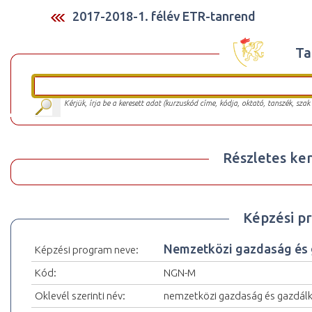
2017-2018-1. félév ETR-tanrend
Ta
Kérjük, írja be a keresett adat (kurzuskód címe, kódja, oktató, tanszék, szak
Részletes ker
Képzési p
Nemzetközi gazdaság és
Képzési program neve:
Kód:
NGN-M
Oklevél szerinti név:
nemzetközi gazdaság és gazdál