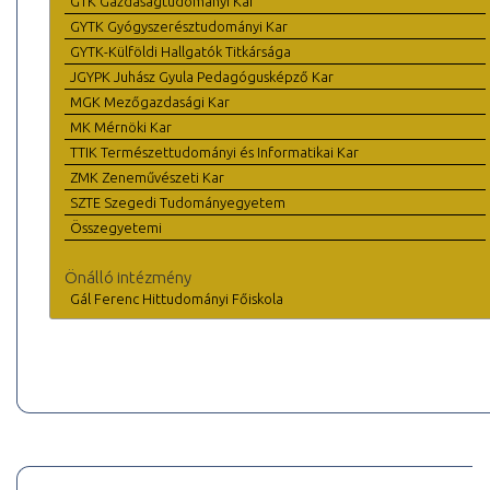
GTK Gazdaságtudományi Kar
GYTK Gyógyszerésztudományi Kar
GYTK-Külföldi Hallgatók Titkársága
JGYPK Juhász Gyula Pedagógusképző Kar
MGK Mezőgazdasági Kar
MK Mérnöki Kar
TTIK Természettudományi és Informatikai Kar
ZMK Zeneművészeti Kar
SZTE Szegedi Tudományegyetem
Összegyetemi
Önálló intézmény
Gál Ferenc Hittudományi Főiskola