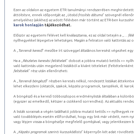
Ezen az oldalon az egyetem ETR tanulmányi rendszerében meghirdetett k
áttöltésre, ennek időpontját az „
Utolsó frissítés dátuma
” szövegnél ellenőr
amelyekhez (akikhez) az adott félévben már történt az ETR-ben kurzushi
karok honlapján
tájékozódhat.
Először az egyetemi félévet kell kiválasztania, ez az oldal tetején a „
… félé
nyílhegyekkel lépegetve lehetséges. Magán a feliraton való kattintás az old
A „
Tanrendi kereső
” mezőbe írt szöveggel általános keresést végezhet egy
Ha a „
Részletes keresési feltételek
” dobozt a jobbra mutató kettős >> nyílh
való kattintás után megjelenő listákból a kívánt tételeket (feltételenként
feltételek
” rész után ellenőrizheti.
A „
Tanrendi böngésző
” részben keresés nélkül, rendezett listákat áttekin
lehet elkezdeni (oktatók, szakok, képzési programok, tanszékek, ill. karok
A böngésző és a kereső többoszlopos eredménylistái általában a különböz
(egyszer az emelkedő, kétszer a csökkenő sorrendhez). Az aktuális rendez
A listák sorainak a végén található jobbra mutató kettős >> nyílhegyek r
való továbblépés esetén előfordulhat, hogy egy link már védett, nem nyi
vagy lépjen vissza a böngészője megfelelő gombjával, vagy jelentkezzen be
A „
Képzési programok szerinti kurzuskódlista
” képernyőn két adat rövidített