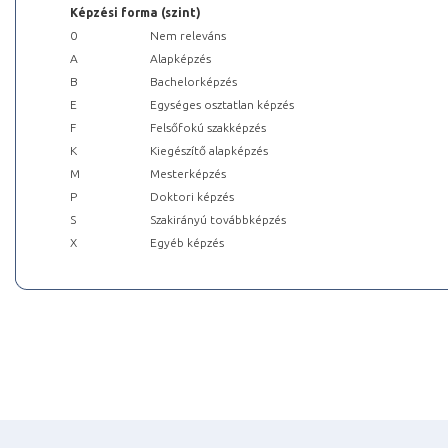
Képzési forma (szint)
0
Nem releváns
A
Alapképzés
B
Bachelorképzés
E
Egységes osztatlan képzés
F
Felsőfokú szakképzés
K
Kiegészítő alapképzés
M
Mesterképzés
P
Doktori képzés
S
Szakirányú továbbképzés
X
Egyéb képzés