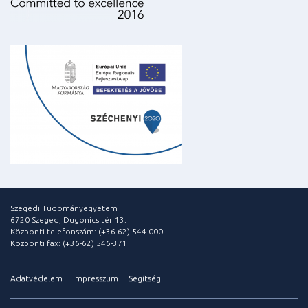
Szegedi Tudományegyetem
6720 Szeged, Dugonics tér 13.
Központi telefonszám: (+36-62) 544-000
Központi fax: (+36-62) 546-371
Adatvédelem
Impresszum
Segítség