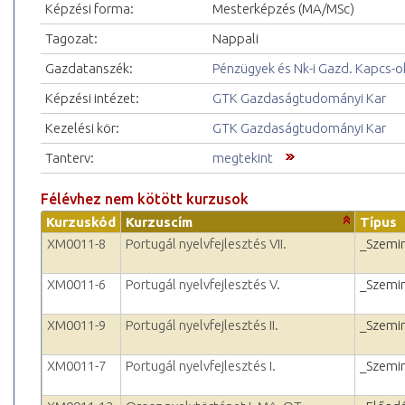
Képzési forma:
Mesterképzés (MA/MSc)
Tagozat:
Nappali
Gazdatanszék:
Pénzügyek és Nk-i Gazd. Kapcs-ok
Képzési intézet:
GTK Gazdaságtudományi Kar
Kezelési kör:
GTK Gazdaságtudományi Kar
Tanterv:
megtekint
Félévhez nem kötött kurzusok
Kurzuskód
Kurzuscím
Típus
XM0011-8
Portugál nyelvfejlesztés VII.
_Szemi
XM0011-6
Portugál nyelvfejlesztés V.
_Szemi
XM0011-9
Portugál nyelvfejlesztés II.
_Szemi
XM0011-7
Portugál nyelvfejlesztés I.
_Szemi