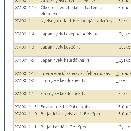
XM0011-12
Orosz nyelvtörténet I. MA, OT
_Előad
XM0011-15
Ókori és neolatin kultúrtörténeti
_Előad
előadások
XM0011-14
Nyelvgyakorlat I. MA, bolgár szakirány
_Szemi
XM0011-4
Japán nyelv középhaladóknak 1.
_Gyakor
XM0011-3
Japán nyelv kezdő 1.
_Gyakor
XM0011-5
Japán nyelv haladóknak 1.
_Gyakor
XM0011-16
Interpretáció és eredeti felhalmozás
_Előad
XM0011-2
Finn nyelv kezdőknek 1.
_Szemi
XM0011-1
Finn nyelv kezdőknek 1.
_Szemi
XM0011-13
Environmental Philosophy
_Előad
XM0011-10
Burját leíró nyelvtan 1. BA+Spec.
_Előad
XM0011-11
Burját kezdő 1. BA+Spec.
_Gyakor