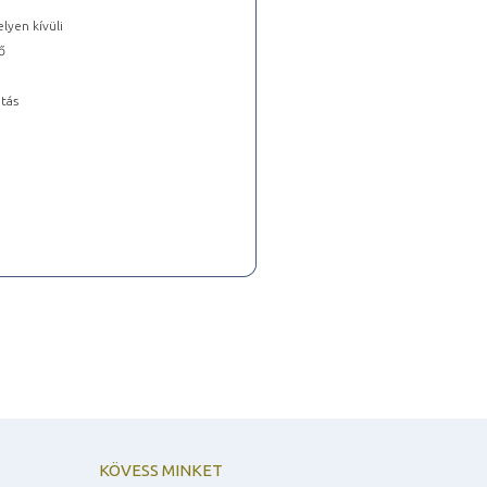
lyen kívüli
ő
tás
KÖVESS MINKET