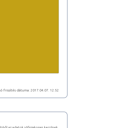
ó frissítés dátuma: 2017.04.07. 12:52
-ből az adatok időszakosan kerülnek