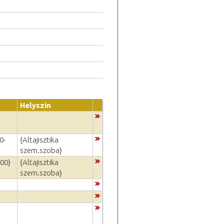
Helyszín
0-
{Altajisztika
szem.szoba}
:00}
{Altajisztika
szem.szoba}