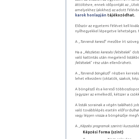
áttöltésre, ennek időpontját az „
Utols
amelyekhez (akikhez) az adott félév
karok honlapján
tájékozódhat.
Először az egyetemi félévet kell kivála
nyílhegyekkel lépegetve lehetséges. Ma
A „
Tanrendi kereső
” mezőbe írt szöveg
Ha a „
Részletes keresési feltételek
” dob
való kattintás után megjelenő listákbó
feltételek
” rész után ellenőrizheti.
A „
Tanrendi böngésző
” részben keresés
lehet elkezdeni (oktatók, szakok, képz
A böngésző és a kereső többoszlopos 
(egyszer az emelkedő, kétszer a csök
A listák sorainak a végén található j
való továbblépés esetén előfordulhat
vagy lépjen vissza a böngészője megfe
A „
Képzési programok szerinti kurzuskód
Képzési forma (szint)