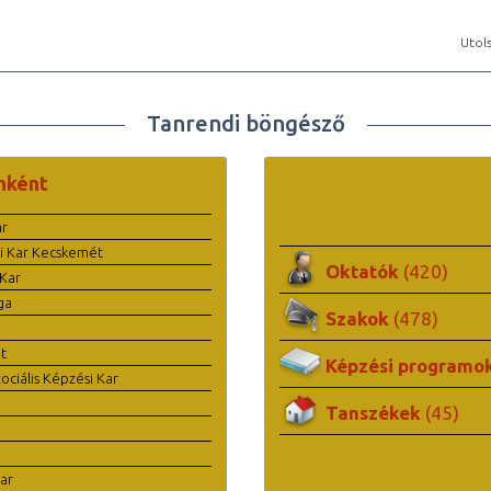
Utols
Tanrendi böngésző
nként
ar
i Kar Kecskemét
Oktatók
(420)
Kar
ga
Szakok
(478)
t
Képzési programo
ciális Képzési Kar
Tanszékek
(45)
ar