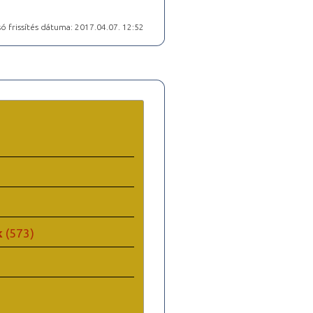
ó frissítés dátuma: 2017.04.07. 12:52
k
(573)