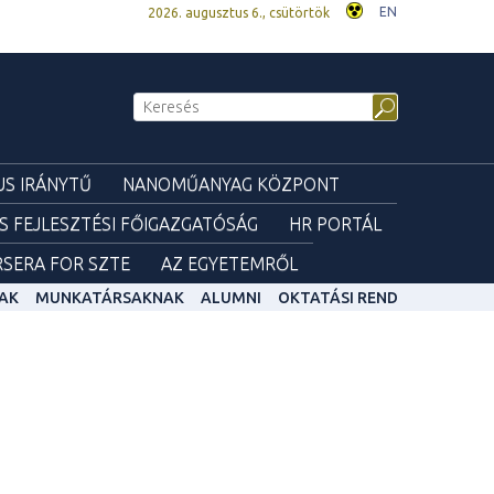
EN
2026. augusztus 6., csütörtök
S IRÁNYTŰ
NANOMŰANYAG KÖZPONT
ÉS FEJLESZTÉSI FŐIGAZGATÓSÁG
HR PORTÁL
SERA FOR SZTE
AZ EGYETEMRŐL
AK
MUNKATÁRSAKNAK
ALUMNI
OKTATÁSI REND