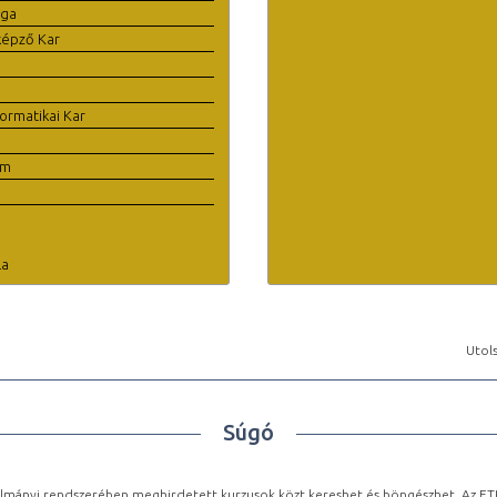
ága
képző Kar
ormatikai Kar
em
la
Utols
Súgó
lmányi rendszerében meghirdetett kurzusok közt kereshet és böngészhet. Az ETR