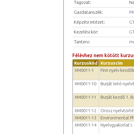
Tagozat:
Na
Gazdatanszék:
Pé
Képzési intézet:
GT
Kezelési kör:
GT
Tanterv:
me
Félévhez nem kötött kurzu
Kurzuskód
Kurzuscím
XM0011-1
Finn nyelv kezdők
XM0011-10
Burját leíró nyel
XM0011-11
Burját kezdő 1. 
XM0011-12
Orosz nyelvtörté
XM0011-13
Environmental P
XM0011-14
Nyelvgyakorlat I.