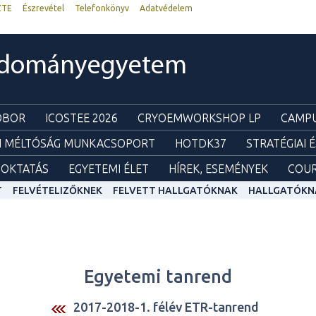
ZTE
Észrevétel
Telefonkönyv
Adatvédelem
udományegyetem
ZOBOR
ICOSTEE 2026
CRYOEMWORKSHOP LP
CAMPU
I MÉLTÓSÁG MUNKACSOPORT
HOTDK37
STRATÉGIAI 
OKTATÁS
EGYETEMI ÉLET
HÍREK, ESEMÉNYEK
COUR
T
FELVÉTELIZŐKNEK
FELVETT HALLGATÓKNAK
HALLGATÓKN
Egyetemi tanrend
2017-2018-1. félév ETR-tanrend