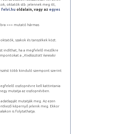
kok, oktatók stb. jelennek meg itt,
a
felvi.hu
oldalain, vagy az
egyes
 jobbra >>> mutató hármas
oktatók, szakok és tanszékek közt.
st indíthat, ha a megfelelő mezőkre
zempontokat a „
Kiválasztott keresési
észést több kiinduló szempont szerint
gfelelő oszlopnévre kell kattintania
lhegy mutatja az oszlopnévben.
s adatlapját mutatják meg. Az ezen
lentkező képernyő jelenik meg. Ekkor
lakon is folytathatja.