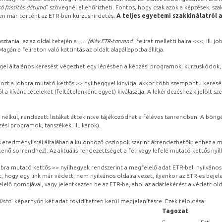
ó frissítés dátuma
” szövegnél ellenőrizheti. Fontos, hogy csak azok a képzések, sza
ben már történt az ETR-ben kurzushirdetés.
A teljes egyetemi szakkínálatról 
sztania, ez az oldal tetején a „
… félév ETR-tanrend
” felirat melletti balra <<<, ill.
gán a feliraton való kattintás az oldalt alapállapotba állítja.
gel általános keresést végezhet egy lépésben a képzési programok, kurzuskódok, 
ozt a jobbra mutató kettős >> nyílheggyel kinyitja, akkor több szempontú keresé
l a kívánt tételeket (feltételenként egyet) kiválasztja. A lekérdezéshez kijelölt s
 nélkül, rendezett listákat áttekintve tájékozódhat a féléves tanrendben. A böng
ési programok, tanszékek, ill. karok).
eredménylistái általában a különböző oszlopok szerint átrendezhetők: ehhez a me
kenő sorrendhez). Az aktuális rendezettséget a fel- vagy lefelé mutató kettős nyí
obbra mutató kettős >> nyílhegyek rendszerint a megfelelő adat ETR-beli nyilváno
, hogy egy link már védett, nem nyilvános oldalra vezet, ilyenkor az ETR-es beje
lelő gombjával, vagy jelentkezzen be az ETR-be, ahol az adatlekérést a védett olda
lista
” képernyőn két adat rövidítetten kerül megjelenítésre. Ezek feloldása:
Tagozat