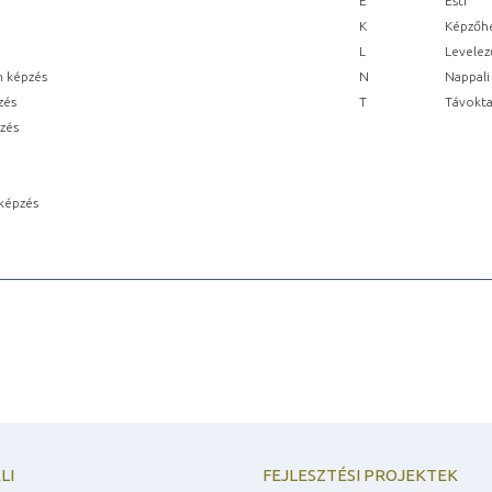
E
Esti
K
Képzőhe
L
Levelez
n képzés
N
Nappali
zés
T
Távokta
pzés
képzés
LI
FEJLESZTÉSI PROJEKTEK