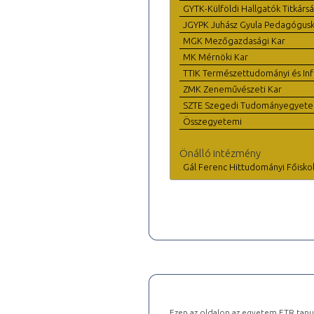
GYTK-Külföldi Hallgatók Titkárs
JGYPK Juhász Gyula Pedagógus
MGK Mezőgazdasági Kar
MK Mérnöki Kar
TTIK Természettudományi és Inf
ZMK Zeneművészeti Kar
SZTE Szegedi Tudományegyet
Összegyetemi
Önálló intézmény
Gál Ferenc Hittudományi Főisko
Ezen az oldalon az egyetem ETR tanu