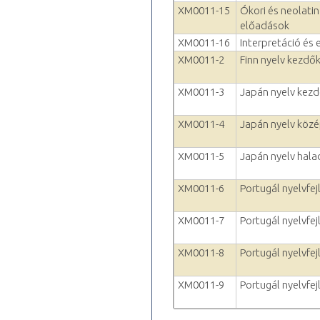
XM0011-15
Ókori és neolatin
előadások
XM0011-16
Interpretáció és 
XM0011-2
Finn nyelv kezdők
XM0011-3
Japán nyelv kezd
XM0011-4
Japán nyelv köz
XM0011-5
Japán nyelv hala
XM0011-6
Portugál nyelvfej
XM0011-7
Portugál nyelvfejl
XM0011-8
Portugál nyelvfejl
XM0011-9
Portugál nyelvfejl