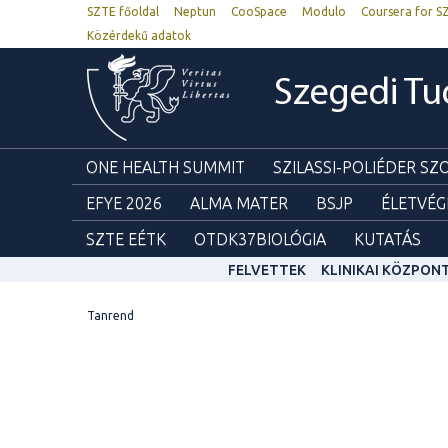
SZTE főoldal
Neptun
CooSpace
Modulo
Coursera for S
Közérdekű adatok
Szegedi T
ONE HEALTH SUMMIT
SZILASSI-POLIÉDER S
EFYE 2026
ALMA MATER
BSJP
ÉLETVÉG
SZTE EÉTK
OTDK37BIOLÓGIA
KUTATÁS
FELVETTEK
KLINIKAI KÖZPON
Tanrend