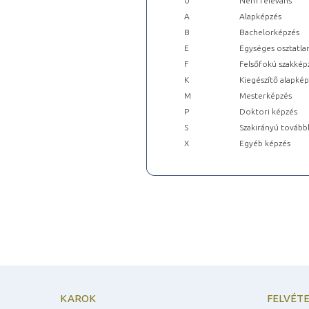
0
Nem releváns
A
Alapképzés
B
Bachelorképzés
E
Egységes osztatla
F
Felsőfokú szakkép
K
Kiegészítő alapké
M
Mesterképzés
P
Doktori képzés
S
Szakirányú tovább
X
Egyéb képzés
KAROK
FELVÉTE