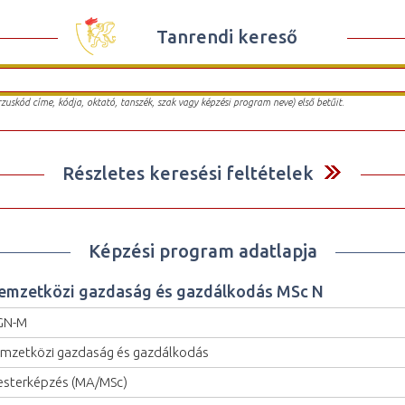
Tanrendi kereső
urzuskód címe, kódja, oktató, tanszék, szak vagy képzési program neve) első betűit.
Részletes keresési feltételek
Képzési program adatlapja
emzetközi gazdaság és gazdálkodás MSc N
GN-M
mzetközi gazdaság és gazdálkodás
sterképzés (MA/MSc)