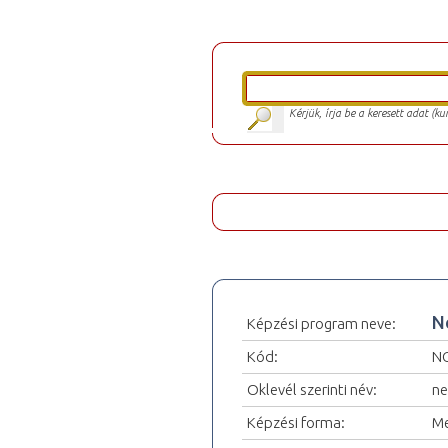
Kérjük, írja be a keresett adat (k
N
Képzési program neve:
Kód:
N
Oklevél szerinti név:
ne
Képzési forma:
Me