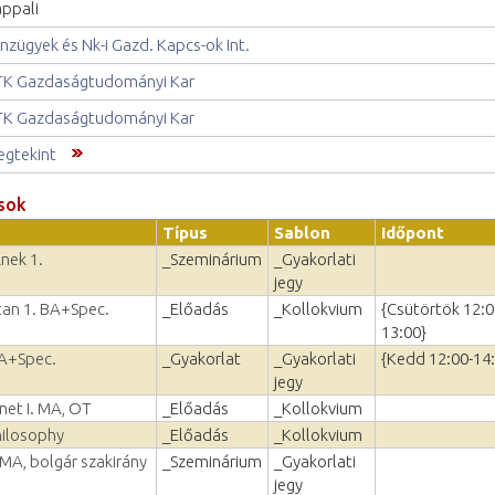
ppali
nzügyek és Nk-i Gazd. Kapcs-ok Int.
K Gazdaságtudományi Kar
K Gazdaságtudományi Kar
gtekint
sok
Típus
Sablon
Időpont
nek 1.
_Szeminárium
_Gyakorlati
jegy
vtan 1. BA+Spec.
_Előadás
_Kollokvium
{Csütörtök 12:0
13:00}
BA+Spec.
_Gyakorlat
_Gyakorlati
{Kedd 12:00-14
jegy
net I. MA, OT
_Előadás
_Kollokvium
hilosophy
_Előadás
_Kollokvium
 MA, bolgár szakirány
_Szeminárium
_Gyakorlati
jegy