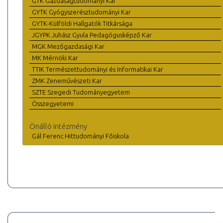
GTK Gazdaságtudományi Kar
GYTK Gyógyszerésztudományi Kar
GYTK-Külföldi Hallgatók Titkársága
JGYPK Juhász Gyula Pedagógusképző Kar
MGK Mezőgazdasági Kar
MK Mérnöki Kar
TTIK Természettudományi és Informatikai Kar
ZMK Zeneművészeti Kar
SZTE Szegedi Tudományegyetem
Összegyetemi
Önálló intézmény
Gál Ferenc Hittudományi Főiskola