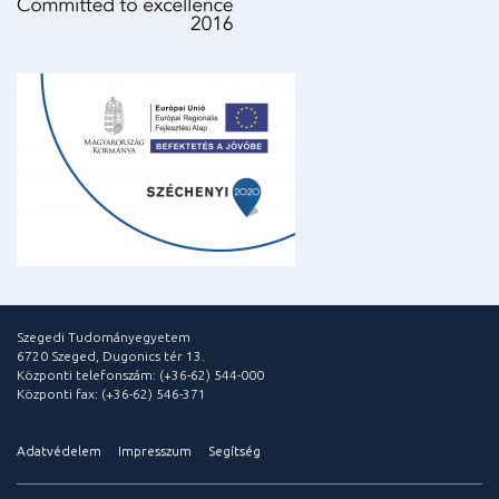
Szegedi Tudományegyetem
6720 Szeged, Dugonics tér 13.
Központi telefonszám: (+36-62) 544-000
Központi fax: (+36-62) 546-371
Adatvédelem
Impresszum
Segítség