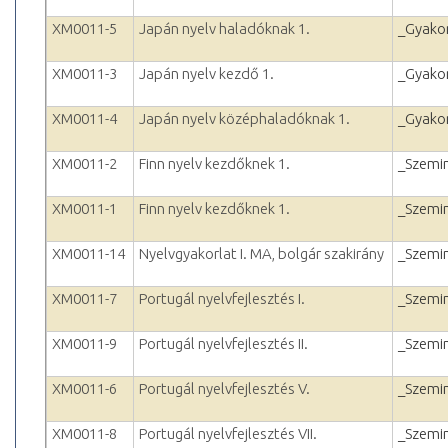
XM0011-5
Japán nyelv haladóknak 1.
_Gyakor
XM0011-3
Japán nyelv kezdő 1.
_Gyakor
XM0011-4
Japán nyelv középhaladóknak 1.
_Gyakor
XM0011-2
Finn nyelv kezdőknek 1.
_Szemi
XM0011-1
Finn nyelv kezdőknek 1.
_Szemi
XM0011-14
Nyelvgyakorlat I. MA, bolgár szakirány
_Szemi
XM0011-7
Portugál nyelvfejlesztés I.
_Szemi
XM0011-9
Portugál nyelvfejlesztés II.
_Szemi
XM0011-6
Portugál nyelvfejlesztés V.
_Szemi
XM0011-8
Portugál nyelvfejlesztés VII.
_Szemi