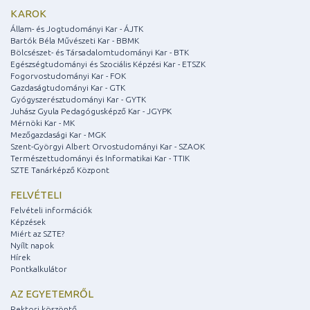
KAROK
Állam- és Jogtudományi Kar - ÁJTK
Bartók Béla Művészeti Kar - BBMK
Bölcsészet- és Társadalomtudományi Kar - BTK
Egészségtudományi és Szociális Képzési Kar - ETSZK
Fogorvostudományi Kar - FOK
Gazdaságtudományi Kar - GTK
Gyógyszerésztudományi Kar - GYTK
Juhász Gyula Pedagógusképző Kar - JGYPK
Mérnöki Kar - MK
Mezőgazdasági Kar - MGK
Szent-Györgyi Albert Orvostudományi Kar - SZAOK
Természettudományi és Informatikai Kar - TTIK
SZTE Tanárképző Központ
FELVÉTELI
Felvételi információk
Képzések
Miért az SZTE?
Nyílt napok
Hírek
Pontkalkulátor
AZ EGYETEMRŐL
Rektori köszöntő