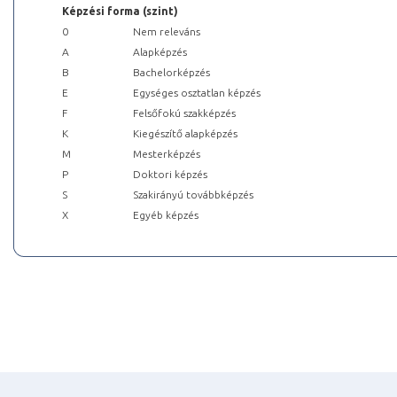
Képzési forma (szint)
0
Nem releváns
A
Alapképzés
B
Bachelorképzés
E
Egységes osztatlan képzés
F
Felsőfokú szakképzés
K
Kiegészítő alapképzés
M
Mesterképzés
P
Doktori képzés
S
Szakirányú továbbképzés
X
Egyéb képzés