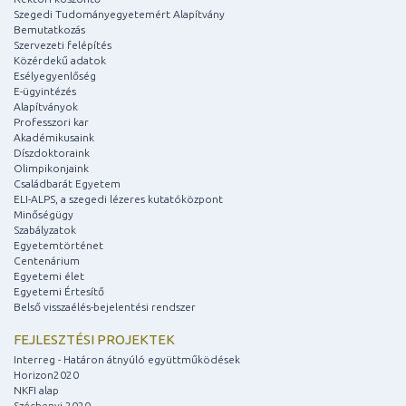
Szegedi Tudományegyetemért Alapítvány
Bemutatkozás
Szervezeti felépítés
Közérdekű adatok
Esélyegyenlőség
E-ügyintézés
Alapítványok
Professzori kar
Akadémikusaink
Díszdoktoraink
Olimpikonjaink
Családbarát Egyetem
ELI-ALPS, a szegedi lézeres kutatóközpont
Minőségügy
Szabályzatok
Egyetemtörténet
Centenárium
Egyetemi élet
Egyetemi Értesítő
Belső visszaélés-bejelentési rendszer
FEJLESZTÉSI PROJEKTEK
Interreg - Határon átnyúló együttműködések
Horizon2020
NKFI alap
Széchenyi 2020