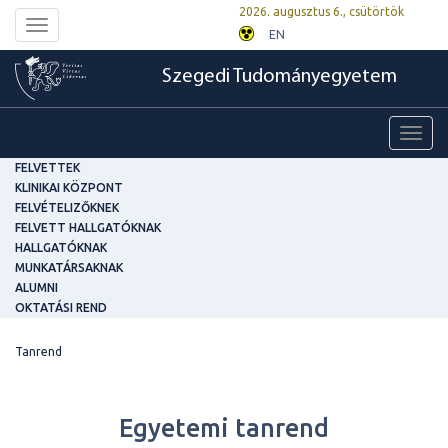
2026. augusztus 6., csütörtök
Toggle
EN
navigation
Szegedi Tudományegyetem
Toggl
navig
FELVETTEK
KLINIKAI KÖZPONT
FELVÉTELIZŐKNEK
FELVETT HALLGATÓKNAK
HALLGATÓKNAK
MUNKATÁRSAKNAK
ALUMNI
OKTATÁSI REND
Tanrend
Egyetemi tanrend