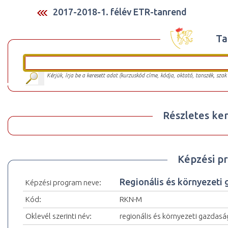
2017-2018-1. félév ETR-tanrend
Ta
Kérjük, írja be a keresett adat (kurzuskód címe, kódja, oktató, tanszék, szak
Részletes ker
Képzési p
Regionális és környezeti
Képzési program neve:
Kód:
RKN-M
Oklevél szerinti név:
regionális és környezeti gazdas