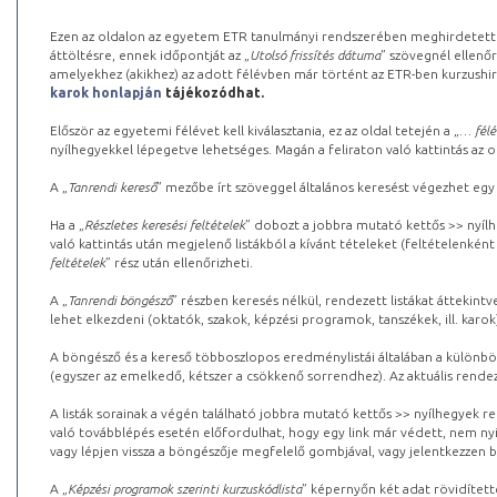
Ezen az oldalon az egyetem ETR tanulmányi rendszerében meghirdetett k
áttöltésre, ennek időpontját az „
Utolsó frissítés dátuma
” szövegnél ellenőr
amelyekhez (akikhez) az adott félévben már történt az ETR-ben kurzushi
karok honlapján
tájékozódhat.
Először az egyetemi félévet kell kiválasztania, ez az oldal tetején a „
… félé
nyílhegyekkel lépegetve lehetséges. Magán a feliraton való kattintás az old
A „
Tanrendi kereső
” mezőbe írt szöveggel általános keresést végezhet egy
Ha a „
Részletes keresési feltételek
” dobozt a jobbra mutató kettős >> nyílh
való kattintás után megjelenő listákból a kívánt tételeket (feltételenként
feltételek
” rész után ellenőrizheti.
A „
Tanrendi böngésző
” részben keresés nélkül, rendezett listákat áttekin
lehet elkezdeni (oktatók, szakok, képzési programok, tanszékek, ill. karok
A böngésző és a kereső többoszlopos eredménylistái általában a különböz
(egyszer az emelkedő, kétszer a csökkenő sorrendhez). Az aktuális rendez
A listák sorainak a végén található jobbra mutató kettős >> nyílhegyek r
való továbblépés esetén előfordulhat, hogy egy link már védett, nem nyi
vagy lépjen vissza a böngészője megfelelő gombjával, vagy jelentkezzen be
A „
Képzési programok szerinti kurzuskódlista
” képernyőn két adat rövidített