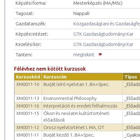
Képzési forma:
Mesterképzés (MA/MSc)
Tagozat:
Nappali
Gazdatanszék:
Közgazdaságtani és Gazdaságfejl
Képzési intézet:
GTK Gazdaságtudományi Kar
Kezelési kör:
GTK Gazdaságtudományi Kar
Tanterv:
megtekint
Félévhez nem kötött kurzusok
Kurzuskód
Kurzuscím
Típus
XM0011-10
Burját leíró nyelvtan 1. BA+Spec.
_Előad
XM0011-13
Environmental Philosophy
_Előad
XM0011-16
Interpretáció és eredeti felhalmozás
_Előad
XM0011-15
Ókori és neolatin kultúrtörténeti
_Előad
előadások
XM0011-12
Orosz nyelvtörténet I. MA, OT
_Előad
XM0011-11
Burját kezdő 1. BA+Spec.
_Gyakor