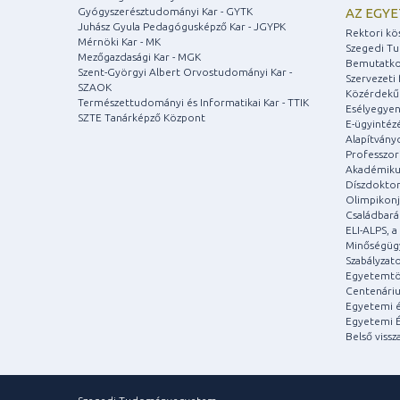
Gyógyszerésztudományi Kar - GYTK
AZ EGY
Juhász Gyula Pedagógusképző Kar - JGYPK
Rektori kö
Mérnöki Kar - MK
Szegedi T
Mezőgazdasági Kar - MGK
Bemutatko
Szent-Györgyi Albert Orvostudományi Kar -
Szervezeti 
SZAOK
Közérdekű
Természettudományi és Informatikai Kar - TTIK
Esélyegyen
SZTE Tanárképző Központ
E-ügyintéz
Alapítvány
Professzori
Akadémiku
Díszdoktor
Olimpikonj
Családbar
ELI-ALPS, 
Minőségüg
Szabályzat
Egyetemtö
Centenári
Egyetemi é
Egyetemi É
Belső vissz