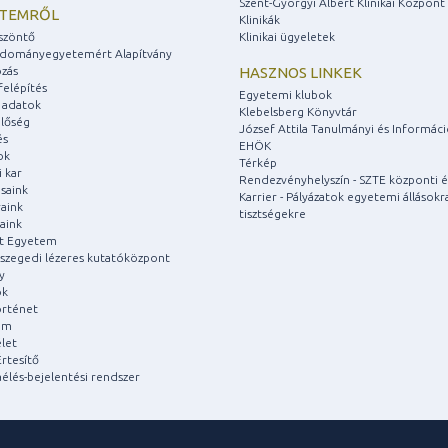
Szent-Györgyi Albert Klinikai Központ
ETEMRŐL
Klinikák
szöntő
Klinikai ügyeletek
udományegyetemért Alapítvány
zás
HASZNOS LINKEK
felépítés
Egyetemi klubok
 adatok
Klebelsberg Könyvtár
lőség
József Attila Tanulmányi és Informác
és
EHÖK
ok
Térkép
 kar
Rendezvényhelyszín - SZTE központi é
saink
Karrier - Pályázatok egyetemi állásokr
aink
tisztségekre
aink
át Egyetem
a szegedi lézeres kutatóközpont
y
ok
rténet
um
let
rtesítő
aélés-bejelentési rendszer