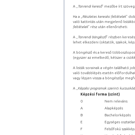
A „
Tanrendi kereső
” mezőbe írt szöveg
Ha a „
Részletes keresési feltételek
” dob
való kattintás után megjelenő listákbó
feltételek
” rész után ellenőrizheti.
A „
Tanrendi böngésző
” részben keresés
lehet elkezdeni (oktatók, szakok, képz
A böngésző és a kereső többoszlopos 
(egyszer az emelkedő, kétszer a csök
A listák sorainak a végén található j
való továbblépés esetén előfordulhat
vagy lépjen vissza a böngészője megfe
A „
Képzési programok szerinti kurzuskód
Képzési forma (szint)
0
Nem releváns
A
Alapképzés
B
Bachelorképzés
E
Egységes osztatla
F
Felsőfokú szakkép