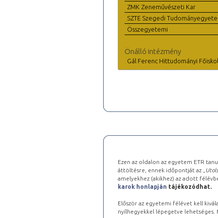
ZMK Zeneművészeti Kar
SZTE Szegedi Tudományegyet
Összegyetemi
Önálló intézmény
Gál Ferenc Hittudományi Főisko
Ezen az oldalon az egyetem ETR tanu
áttöltésre, ennek időpontját az „
Utols
amelyekhez (akikhez) az adott félév
karok honlapján
tájékozódhat.
Először az egyetemi félévet kell kivála
nyílhegyekkel lépegetve lehetséges. Ma