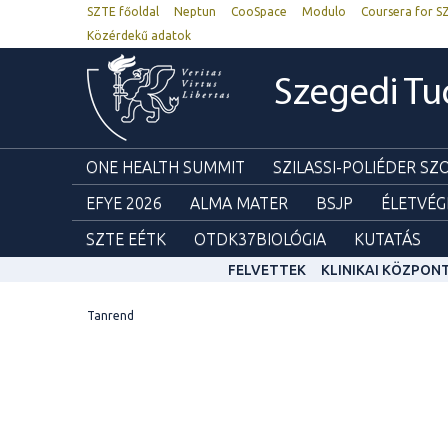
SZTE főoldal
Neptun
CooSpace
Modulo
Coursera for S
Közérdekű adatok
Szegedi T
ONE HEALTH SUMMIT
SZILASSI-POLIÉDER S
EFYE 2026
ALMA MATER
BSJP
ÉLETVÉG
SZTE EÉTK
OTDK37BIOLÓGIA
KUTATÁS
FELVETTEK
KLINIKAI KÖZPON
Tanrend