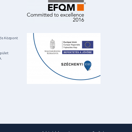
iós Központ
pület
a,