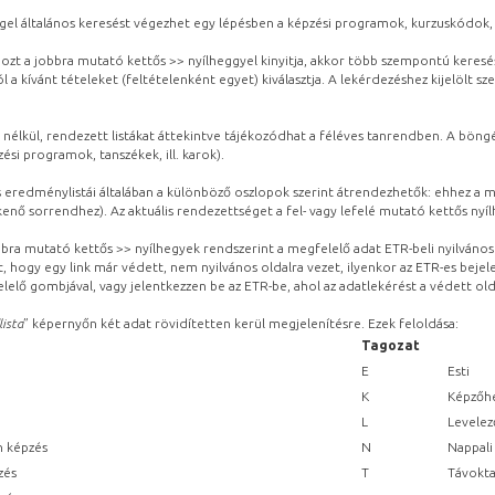
gel általános keresést végezhet egy lépésben a képzési programok, kurzuskódok, 
ozt a jobbra mutató kettős >> nyílheggyel kinyitja, akkor több szempontú keresé
l a kívánt tételeket (feltételenként egyet) kiválasztja. A lekérdezéshez kijelölt s
 nélkül, rendezett listákat áttekintve tájékozódhat a féléves tanrendben. A böng
ési programok, tanszékek, ill. karok).
eredménylistái általában a különböző oszlopok szerint átrendezhetők: ehhez a me
kenő sorrendhez). Az aktuális rendezettséget a fel- vagy lefelé mutató kettős nyí
obbra mutató kettős >> nyílhegyek rendszerint a megfelelő adat ETR-beli nyilváno
, hogy egy link már védett, nem nyilvános oldalra vezet, ilyenkor az ETR-es beje
lelő gombjával, vagy jelentkezzen be az ETR-be, ahol az adatlekérést a védett olda
lista
” képernyőn két adat rövidítetten kerül megjelenítésre. Ezek feloldása:
Tagozat
E
Esti
K
Képzőhe
L
Levelez
n képzés
N
Nappali
zés
T
Távokta