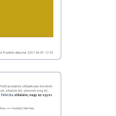
ó frissítés dátuma: 2017.04.07. 12:52
-ből az adatok időszakosan kerülnek
kok, oktatók stb. jelennek meg itt,
a
felvi.hu
oldalain, vagy az
egyes
 jobbra >>> mutató hármas