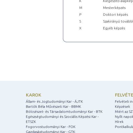
K
Kiegészítő alapké
M
Mesterképzés
P
Doktori képzés
S
Szakirányú tovább
X
Egyéb képzés
KAROK
FELVÉTE
Állam- és Jogtudományi Kar - ÁJTK
Felvételi 
Bartók Béla Művészeti Kar - BBMK
Képzések
Bölcsészet- és Társadalomtudományi Kar - BTK
Miért az S
Egészségtudományi és Szociális Képzési Kar -
Nyílt napo
ETSZK
Hírek
Fogorvostudományi Kar - FOK
Pontkalkul
Gazdaságtudományi Kar - GTK