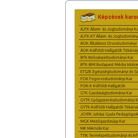
Képzések karo
ÁJTK Állam- és Jogtudományi K
ÁJTK-KT Állam- és Jogtudomány
ÁOK Általános Orvostudományi 
ÁOK-Külföldi Hallgatók Titkársá
BTK Bölcsészettudományi Kar
BTK-BMI Budapest Média Intéze
ETSZK Egészségtudományi és Szo
FOK Fogorvostudományi Kar
FOK-K Külföldi Hallgatók
GTK Gazdaságtudományi Kar
GYTK Gyógyszerésztudományi K
GYTK-Külföldi Hallgatók Titkárs
JGYPK Juhász Gyula Pedagógus
MGK Mezőgazdasági Kar
MK Mérnöki Kar
TTIK Természettudományi és Inf