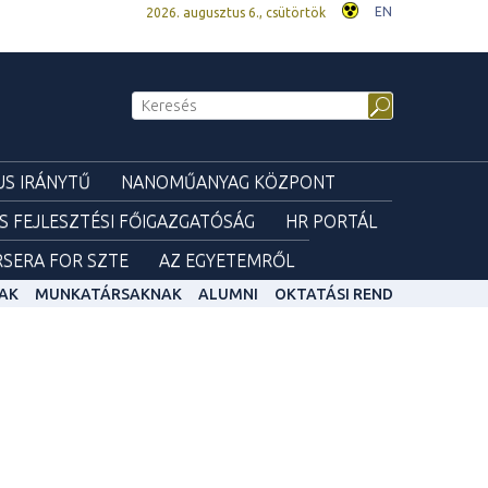
EN
2026. augusztus 6., csütörtök
S IRÁNYTŰ
NANOMŰANYAG KÖZPONT
ÉS FEJLESZTÉSI FŐIGAZGATÓSÁG
HR PORTÁL
SERA FOR SZTE
AZ EGYETEMRŐL
AK
MUNKATÁRSAKNAK
ALUMNI
OKTATÁSI REND