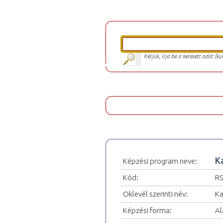
Kérjük, írja be a keresett adat (k
K
Képzési program neve:
Kód:
RS
Oklevél szerinti név:
Ka
Képzési forma:
Al