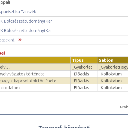
ppali
spanisztika Tanszék
K Bölcsészettudományi Kar
K Bölcsészettudományi Kar
gtekint
sai
Típus
Sablon
elv 3.
_Gyakorlat
_Gyakorlati jeg
nyelv vázlatos története
_Előadás
_Kollokvium
magyar kapcsolatok története
_Előadás
_Kollokvium
n irodalom
_Előadás
_Kollokvium
Utols
Tanrendi böngésző