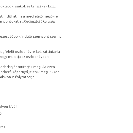
oktatók, szakok és tanszékek közt.
st indíthat, ha a megfelelő mezőkre
zempontokat a „
Kiválasztott keresési
észést több kiinduló szempont szerint
gfelelő oszlopnévre kell kattintania
lhegy mutatja az oszlopnévben.
s adatlapját mutatják meg. Az ezen
lentkező képernyő jelenik meg. Ekkor
lakon is folytathatja.
lyen kívüli
ő
tás