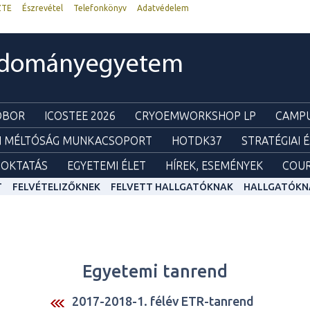
ZTE
Észrevétel
Telefonkönyv
Adatvédelem
udományegyetem
ZOBOR
ICOSTEE 2026
CRYOEMWORKSHOP LP
CAMPU
I MÉLTÓSÁG MUNKACSOPORT
HOTDK37
STRATÉGIAI 
OKTATÁS
EGYETEMI ÉLET
HÍREK, ESEMÉNYEK
COUR
T
FELVÉTELIZŐKNEK
FELVETT HALLGATÓKNAK
HALLGATÓKN
Egyetemi tanrend
2017-2018-1. félév ETR-tanrend