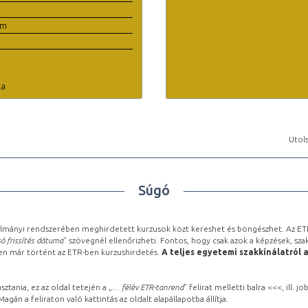
em
la
Utols
Súgó
lmányi rendszerében meghirdetett kurzusok közt kereshet és böngészhet. Az ETR
ó frissítés dátuma
” szövegnél ellenőrizheti. Fontos, hogy csak azok a képzések, sza
ben már történt az ETR-ben kurzushirdetés.
A teljes egyetemi szakkínálatról 
sztania, ez az oldal tetején a „
… félév ETR-tanrend
” felirat melletti balra <<<, ill.
gán a feliraton való kattintás az oldalt alapállapotba állítja.