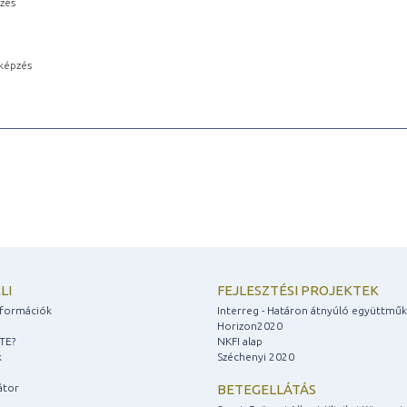
pzés
képzés
LI
FEJLESZTÉSI PROJEKTEK
információk
Interreg - Határon átnyúló együttmű
Horizon2020
ZTE?
NKFI alap
k
Széchenyi 2020
átor
BETEGELLÁTÁS