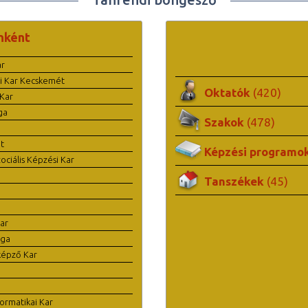
nként
ar
i Kar Kecskemét
Oktatók
(420)
Kar
ga
Szakok
(478)
t
Képzési programo
ciális Képzési Kar
Tanszékek
(45)
ar
ága
képző Kar
ormatikai Kar