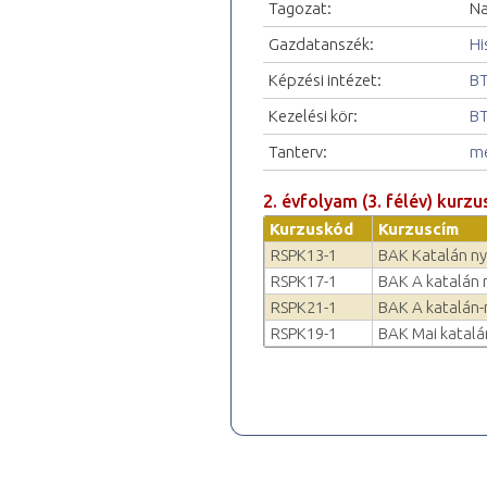
Tagozat:
Na
Gazdatanszék:
Hi
Képzési intézet:
BT
Kezelési kör:
BT
Tanterv:
me
2. évfolyam (3. félév) kurzu
Kurzuskód
Kurzuscím
RSPK13-1
BAK Katalán ny
RSPK17-1
BAK A katalán 
RSPK21-1
BAK A katalán-
RSPK19-1
BAK Mai katalá