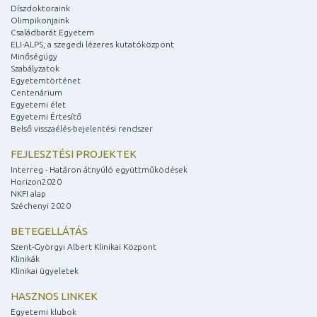
Díszdoktoraink
Olimpikonjaink
Családbarát Egyetem
ELI-ALPS, a szegedi lézeres kutatóközpont
Minőségügy
Szabályzatok
Egyetemtörténet
Centenárium
Egyetemi élet
Egyetemi Értesítő
Belső visszaélés-bejelentési rendszer
FEJLESZTÉSI PROJEKTEK
Interreg - Határon átnyúló együttműködések
Horizon2020
NKFI alap
Széchenyi 2020
BETEGELLÁTÁS
Szent-Györgyi Albert Klinikai Központ
Klinikák
Klinikai ügyeletek
HASZNOS LINKEK
Egyetemi klubok