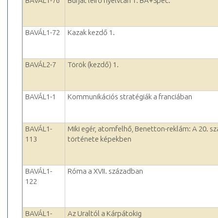
BAVÁL1-76
Burját leíró nyelvtan 1. BA+Spec.
BAVÁL1-72
Kazak kezdő 1.
BAVÁL2-7
Török (kezdő) 1.
BAVÁL1-1
Kommunikációs stratégiák a franciában
BAVÁL1-
Miki egér, atomfelhő, Benetton-reklám: A 20. s
113
története képekben
BAVÁL1-
Róma a XVII. században
122
BAVÁL1-
Az Uraltól a Kárpátokig