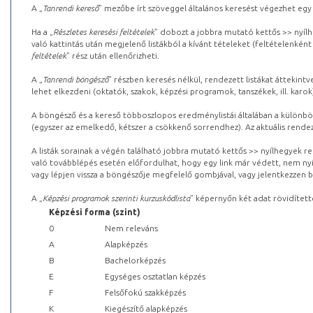
A „
Tanrendi kereső
” mezőbe írt szöveggel általános keresést végezhet egy
Ha a „
Részletes keresési feltételek
” dobozt a jobbra mutató kettős >> nyílh
való kattintás után megjelenő listákból a kívánt tételeket (feltételenként
feltételek
” rész után ellenőrizheti.
A „
Tanrendi böngésző
” részben keresés nélkül, rendezett listákat áttekin
lehet elkezdeni (oktatók, szakok, képzési programok, tanszékek, ill. karok
A böngésző és a kereső többoszlopos eredménylistái általában a különböz
(egyszer az emelkedő, kétszer a csökkenő sorrendhez). Az aktuális rendez
A listák sorainak a végén található jobbra mutató kettős >> nyílhegyek r
való továbblépés esetén előfordulhat, hogy egy link már védett, nem nyi
vagy lépjen vissza a böngészője megfelelő gombjával, vagy jelentkezzen be
A „
Képzési programok szerinti kurzuskódlista
” képernyőn két adat rövidített
Képzési forma (szint)
0
Nem releváns
A
Alapképzés
B
Bachelorképzés
E
Egységes osztatlan képzés
F
Felsőfokú szakképzés
K
Kiegészítő alapképzés