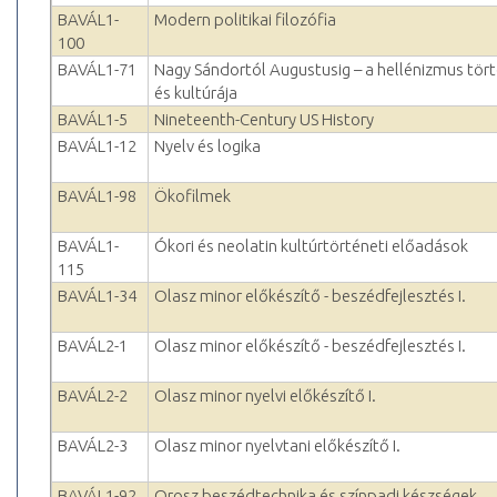
BAVÁL1-
Modern politikai filozófia
100
BAVÁL1-71
Nagy Sándortól Augustusig – a hellénizmus tör
és kultúrája
BAVÁL1-5
Nineteenth-Century US History
BAVÁL1-12
Nyelv és logika
BAVÁL1-98
Ökofilmek
BAVÁL1-
Ókori és neolatin kultúrtörténeti előadások
115
BAVÁL1-34
Olasz minor előkészítő - beszédfejlesztés I.
BAVÁL2-1
Olasz minor előkészítő - beszédfejlesztés I.
BAVÁL2-2
Olasz minor nyelvi előkészítő I.
BAVÁL2-3
Olasz minor nyelvtani előkészítő I.
BAVÁL1-92
Orosz beszédtechnika és színpadi készségek