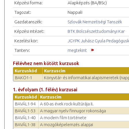
Képzési forma:
Alapképzés (BA/BSc)
Tagozat:
Nappali
Gazdatanszék:
Szlovák Nemzetiségi Tanszék
Képzési intézet:
BTK Bölcsészettudományi Kar
Kezelési kör:
JGYPK Juhász Gyula Pedagógus
Tanterv:
megtekint
Félévhez nem kötött kurzusok
Kurzuskód
Kurzuscím
BAKÖ1-1
Könyvtár- és informatikai alapismeretek (napp
1. évfolyam (1. félév) kurzusai
Kurzuskód
Kurzuscím
BAVÁL1-94
A 60-as évek rock-kultúrája II.
BAVÁL1-53
A magyar nyelv finnugor rokonsága
BAVÁL1-40
A modern film története
BAVÁL1-38
A mozgóképelemzés alapjai