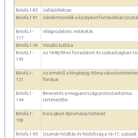
BAVÁL1-85
Valláslélektan
BAVÁL1-91
Vándormondák a középkori forrásokban (oszta
BAVÁL1-
Világirodalom: Antikvitás
117
BAVÁL1-39
Vizuális kultúra
BAVÁL1-
Az 1848/49-es forradalom és szabadságharc tö
145
BAVÁL1-
Az érmétől a fényképig: Róma várostörténetén
121
forrásai
BAVÁL1-
Bevezetés a magyarországi protestantizmus
144
történetébe
BAVÁL1-
Kora újkori diplomácia történet
106
BAVÁL1-95
Oszmán hódítás és hódoltság a 16-17. századi