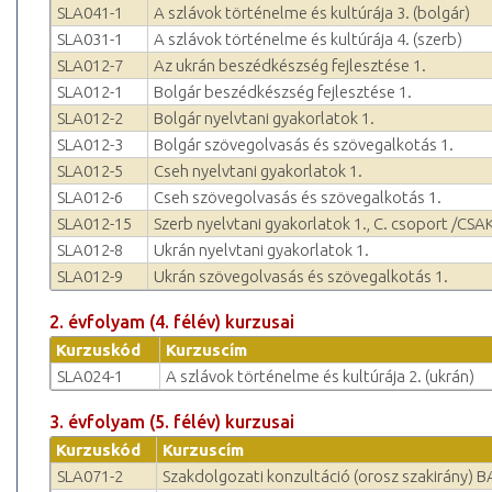
SLA041-1
A szlávok történelme és kultúrája 3. (bolgár)
SLA031-1
A szlávok történelme és kultúrája 4. (szerb)
SLA012-7
Az ukrán beszédkészség fejlesztése 1.
SLA012-1
Bolgár beszédkészség fejlesztése 1.
SLA012-2
Bolgár nyelvtani gyakorlatok 1.
SLA012-3
Bolgár szövegolvasás és szövegalkotás 1.
SLA012-5
Cseh nyelvtani gyakorlatok 1.
SLA012-6
Cseh szövegolvasás és szövegalkotás 1.
SLA012-15
Szerb nyelvtani gyakorlatok 1., C. csoport /CSAK!
SLA012-8
Ukrán nyelvtani gyakorlatok 1.
SLA012-9
Ukrán szövegolvasás és szövegalkotás 1.
2. évfolyam (4. félév) kurzusai
Kurzuskód
Kurzuscím
SLA024-1
A szlávok történelme és kultúrája 2. (ukrán)
3. évfolyam (5. félév) kurzusai
Kurzuskód
Kurzuscím
SLA071-2
Szakdolgozati konzultáció (orosz szakirány) B