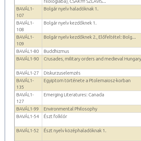
filológiába), CSAK!!!!! SZLAVIS...
BAVÁL1-
Bolgár nyelv haladóknak 1.
107
BAVÁL1-
Bolgár nyelv kezdőknek 1.
108
BAVÁL1-
Bolgár nyelv kezdőknek 2., Előfeltétel: Bolg...
109
BAVÁL1-80
Buddhizmus
BAVÁL1-90
Crusades, military orders and medieval Hungar
BAVÁL1-27
Diskurzuselemzés
BAVÁL1-
Egyiptom története a Ptolemaiosz-korban
135
BAVÁL1-
Emerging Literatures: Canada
127
BAVÁL1-99
Environmental Philosophy
BAVÁL1-54
Észt folklór
BAVÁL1-52
Észt nyelv középhaladóknak 1.