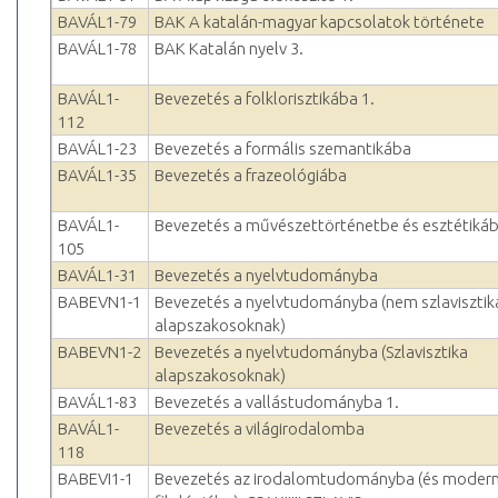
BAVÁL1-79
BAK A katalán-magyar kapcsolatok története
BAVÁL1-78
BAK Katalán nyelv 3.
BAVÁL1-
Bevezetés a folklorisztikába 1.
112
BAVÁL1-23
Bevezetés a formális szemantikába
BAVÁL1-35
Bevezetés a frazeológiába
BAVÁL1-
Bevezetés a művészettörténetbe és esztétiká
105
BAVÁL1-31
Bevezetés a nyelvtudományba
BABEVN1-1
Bevezetés a nyelvtudományba (nem szlavisztik
alapszakosoknak)
BABEVN1-2
Bevezetés a nyelvtudományba (Szlavisztika
alapszakosoknak)
BAVÁL1-83
Bevezetés a vallástudományba 1.
BAVÁL1-
Bevezetés a világirodalomba
118
BABEVI1-1
Bevezetés az irodalomtudományba (és moder