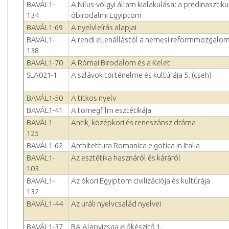
BAVÁL1-
A Nílus-völgyi állam kialakulása: a predinasztiku
134
óbirodalmi Egyiptom
BAVÁL1-69
A nyelvleírás alapjai
BAVÁL1-
A rendi ellenállástól a nemesi reformmozgalom
138
BAVÁL1-70
A Római Birodalom és a Kelet
SLA021-1
A szlávok történelme és kultúrája 5. (cseh)
BAVÁL1-50
A titkos nyelv
BAVÁL1-41
A tömegfilm esztétikája
BAVÁL1-
Antik, középkori és reneszánsz dráma
125
BAVÁL1-62
Architettura Romanica e gotica in Italia
BAVÁL1-
Az esztétika hasznáról és káráról
103
BAVÁL1-
Az ókori Egyiptom civilizációja és kultúrája
132
BAVÁL1-44
Az uráli nyelvcsalád nyelvei
BAVÁL1-37
BA Alapvizsga előkészítő 1.