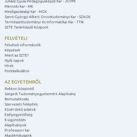
Juhász Gyula Pedagógusképző Kar - JGYPK
Mérnöki Kar - MK
Mezőgazdasági Kar - MGK
Szent-Györgyi Albert Orvostudományi Kar - SZAOK
Természettudományi és Informatikai Kar - TTIK
SZTE Tanárképző Központ
FELVÉTELI
Felvételi információk
Képzések
Miért az SZTE?
Nyílt napok
Hírek
Pontkalkulátor
AZ EGYETEMRŐL
Rektori köszöntő
Szegedi Tudományegyetemért Alapítvány
Bemutatkozás
Szervezeti felépítés
Közérdekű adatok
Esélyegyenlőség
E-ügyintézés
Alapítványok
Professzori kar
Akadémikusaink