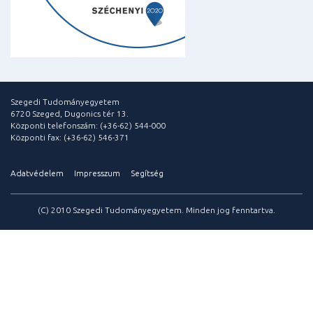
Szegedi Tudományegyetem
6720 Szeged, Dugonics tér 13.
Központi telefonszám: (+36-62) 544-000
Központi fax: (+36-62) 546-371
Adatvédelem
Impresszum
Segítség
(C) 2010 Szegedi Tudományegyetem. Minden jog fenntartva.