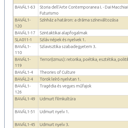
BAVÁL1-63
Storia dell'Arte Contemporanea I. - Dai Macchiaio
Futurismo
BAVÁL1-
Színház a határon: a dráma színeváltozása
120
BAVÁL1-17
Szintaktikai alapfogalmak
SLA011-1
Szláv népek és nyelvek 1.
BAVÁL1-
Szlavisztika szabadegyetem 3.
110
BAVÁL1-
Terror(izmus): retorika, poétika, esztétika, polit
119
BAVÁL1-4
Theories of Culture
BAVÁL2-4
Török leíró nyelvtan 1.
BAVÁL1-
Tragédia és vegyes műfajok
126
BAVÁL1-49
Udmurt filmkultúra
BAVÁL1-51
Udmurt nyelv 1.
BAVÁL1-45
Udmurt nyelv 3.