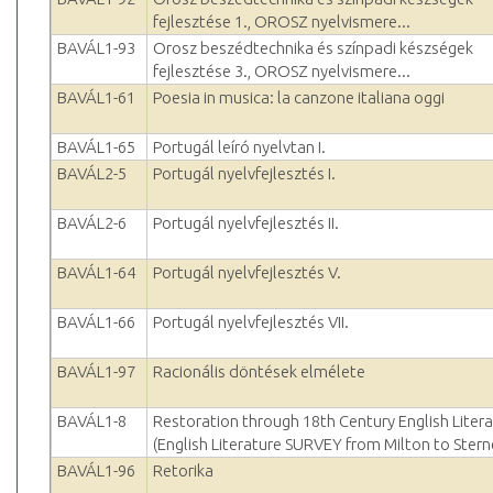
fejlesztése 1., OROSZ nyelvismere...
BAVÁL1-93
Orosz beszédtechnika és színpadi készségek
fejlesztése 3., OROSZ nyelvismere...
BAVÁL1-61
Poesia in musica: la canzone italiana oggi
BAVÁL1-65
Portugál leíró nyelvtan I.
BAVÁL2-5
Portugál nyelvfejlesztés I.
BAVÁL2-6
Portugál nyelvfejlesztés II.
BAVÁL1-64
Portugál nyelvfejlesztés V.
BAVÁL1-66
Portugál nyelvfejlesztés VII.
BAVÁL1-97
Racionális döntések elmélete
BAVÁL1-8
Restoration through 18th Century English Liter
(English Literature SURVEY from Milton to Stern
BAVÁL1-96
Retorika