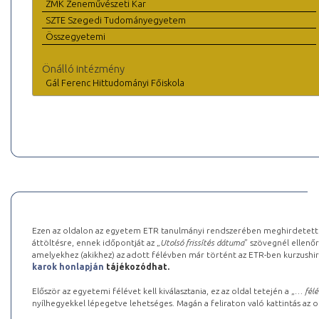
ZMK Zeneművészeti Kar
SZTE Szegedi Tudományegyetem
Összegyetemi
Önálló intézmény
Gál Ferenc Hittudományi Főiskola
Ezen az oldalon az egyetem ETR tanulmányi rendszerében meghirdetett k
áttöltésre, ennek időpontját az „
Utolsó frissítés dátuma
” szövegnél ellenőr
amelyekhez (akikhez) az adott félévben már történt az ETR-ben kurzushi
karok honlapján
tájékozódhat.
Először az egyetemi félévet kell kiválasztania, ez az oldal tetején a „
… félé
nyílhegyekkel lépegetve lehetséges. Magán a feliraton való kattintás az old