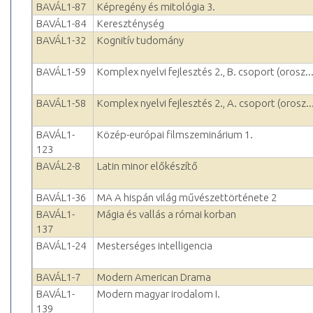
BAVÁL1-87
Képregény és mitológia 3.
BAVÁL1-84
Kereszténység
BAVÁL1-32
Kognitív tudomány
BAVÁL1-59
Komplex nyelvi fejlesztés 2., B. csoport (orosz..
BAVÁL1-58
Komplex nyelvi fejlesztés 2., A. csoport (orosz..
BAVÁL1-
Közép-európai filmszeminárium 1.
123
BAVÁL2-8
Latin minor előkészítő
BAVÁL1-36
MA A hispán világ művészettörténete 2
BAVÁL1-
Mágia és vallás a római korban
137
BAVÁL1-24
Mesterséges intelligencia
BAVÁL1-7
Modern American Drama
BAVÁL1-
Modern magyar irodalom I.
139