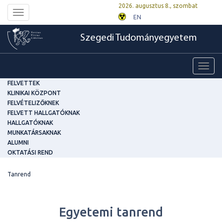
2026. augusztus 8., szombat
Toggle
EN
navigation
Szegedi Tudományegyetem
Toggl
navig
FELVETTEK
KLINIKAI KÖZPONT
FELVÉTELIZŐKNEK
FELVETT HALLGATÓKNAK
HALLGATÓKNAK
MUNKATÁRSAKNAK
ALUMNI
OKTATÁSI REND
Tanrend
Egyetemi tanrend