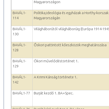
Magyarországon
BAVÁL1-
Politika,ideológia és egyházak a Horthy-korszak
114
Magyarországán
BAVÁL1-
Világháborútól világháborúig (Európa 1914-194
130
BAVÁL1-
Őskori pattintott kőeszközök meghatározása
128
BAVÁL1-
Ókori művelődéstörténet 1.
129
BAVÁL1-
A Krimi Kánság története 1.
142
BAVÁL1-77
Burját kezdő 1. BA+Spec.