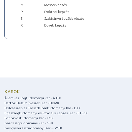
M
Mesterképzés
P
Doktori képzés
S
Szakirányú továbbképzés
X
Egyéb képzés
KAROK
Állam- és Jogtudományi Kar - ÁJTK
Bartók Béla Művészeti Kar - BBMK
Bölcsészet- és Társadalomtudományi Kar - BTK
Egészségtudományi és Szociális Képzési Kar - ETSZK
Fogorvostudományi Kar - FOK
Gazdaságtudományi Kar - GTK
Gyógyszerésztudományi Kar - GYTK