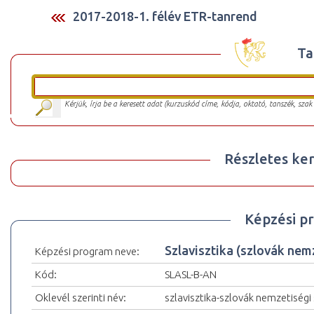
2017-2018-1. félév ETR-tanrend
Ta
Kérjük, írja be a keresett adat (kurzuskód címe, kódja, oktató, tanszék, szak
Részletes ker
Képzési p
Szlavisztika (szlovák ne
Képzési program neve:
Kód:
SLASL-B-AN
Oklevél szerinti név:
szlavisztika-szlovák nemzetiségi