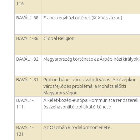
116
BAVÁL1-88
Francia egyháztörténet (IX-XIV. század)
BAVÁL1-86
Global Religion
BAVÁL1-82
Magyarország története az Árpád-házi királyok
BAVÁL1-81
Protourbánus város, valódi város: A középkori
városfejlődés problémái a Mohács előtti
Magyarországon
BAVÁL1-
A kelet-közép-európai kommunista rendszerek
111
összehasonlító politikatörténete
BAVÁL1-
Az Oszmán Birodalom története .
131