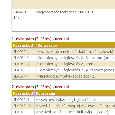
BAVÁL1-
Magyarország története, 1867-1918
143
1. évfolyam (2. félév) kurzusai
Kurzuskód
Kurzuscím
SLA022-1
A szlávok történelme és kultúrája 6. (szlovák)
SLA051-2
Komplex nyelvi fejlesztés 2., B. csoport (orosz.
SLA051-3
Komplex nyelvi fejlesztés 2., szerb
SLA051-1
Komplex nyelvi fejlesztés 2., A. csoport (orosz.
SLA061-1
Magyar-szláv nyelvi kapcsolatok 2.
2. évfolyam (3. félév) kurzusai
Kurzuskód
Kurzuscím
SLA012-4
A cseh beszédkészség fejlesztése 1.
SLA012-12
A szerb beszédkészség fejlesztése 1., C. csopor
SLA023-1
A szlávok történelme és kultúrája 1. (orosz)