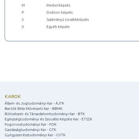
M
Mesterképzés
P
Doktori képzés
S
Szakirányú továbbképzés
X
Egyéb képzés
KAROK
Állam- és Jogtudományi Kar - ÁJTK
Bartók Béla Művészeti Kar - BBMK
Bölcsészet- és Társadalomtudományi Kar - BTK
Egészségtudományi és Szociális Képzési Kar - ETSZK
Fogorvostudományi Kar - FOK
Gazdaságtudományi Kar - GTK
Gyógyszerésztudományi Kar - GYTK