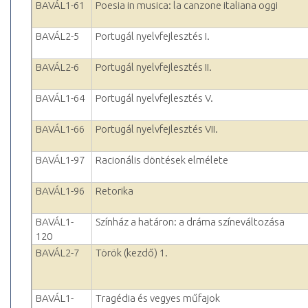
BAVÁL1-61
Poesia in musica: la canzone italiana oggi
BAVÁL2-5
Portugál nyelvfejlesztés I.
BAVÁL2-6
Portugál nyelvfejlesztés II.
BAVÁL1-64
Portugál nyelvfejlesztés V.
BAVÁL1-66
Portugál nyelvfejlesztés VII.
BAVÁL1-97
Racionális döntések elmélete
BAVÁL1-96
Retorika
BAVÁL1-
Színház a határon: a dráma színeváltozása
120
BAVÁL2-7
Török (kezdő) 1.
BAVÁL1-
Tragédia és vegyes műfajok