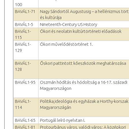
100
BAVÁL1-71
Nagy Sándortól Augustusig – a hellénizmus tör
és kultúrája
BAVÁL1-5
Nineteenth-Century US History
BAVÁL1-
Ókori és neolatin kultúrtörténeti előadások
115
BAVÁL1-
Ókori művelődéstörténet 1.
129
BAVÁL1-
Őskori pattintott kőeszközök meghatározása
128
BAVÁL1-95
Oszmán hódítás és hódoltság a 16-17. századi
Magyarországon
BAVÁL1-
Politika,ideológia és egyházak a Horthy-korszak
114
Magyarországán
BAVÁL1-65
Portugál leíró nyelvtan I.
BAVÁL1-81
Protourbánus város, valódi város: A középkori