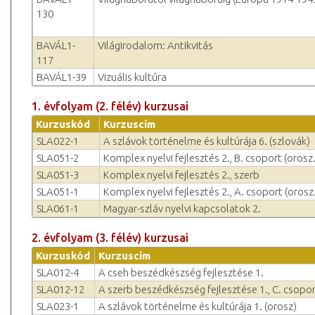
130
BAVÁL1-
Világirodalom: Antikvitás
117
BAVÁL1-39
Vizuális kultúra
1. évfolyam (2. félév) kurzusai
Kurzuskód
Kurzuscím
SLA022-1
A szlávok történelme és kultúrája 6. (szlovák)
SLA051-2
Komplex nyelvi fejlesztés 2., B. csoport (orosz.
SLA051-3
Komplex nyelvi fejlesztés 2., szerb
SLA051-1
Komplex nyelvi fejlesztés 2., A. csoport (orosz.
SLA061-1
Magyar-szláv nyelvi kapcsolatok 2.
2. évfolyam (3. félév) kurzusai
Kurzuskód
Kurzuscím
SLA012-4
A cseh beszédkészség fejlesztése 1.
SLA012-12
A szerb beszédkészség fejlesztése 1., C. csopor
SLA023-1
A szlávok történelme és kultúrája 1. (orosz)