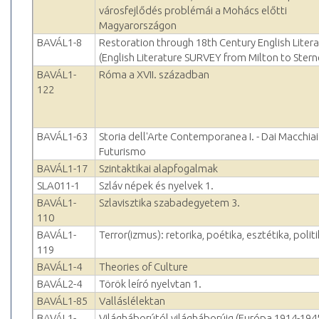
városfejlődés problémái a Mohács előtti
Magyarországon
BAVÁL1-8
Restoration through 18th Century English Liter
(English Literature SURVEY from Milton to Stern
BAVÁL1-
Róma a XVII. században
122
BAVÁL1-63
Storia dell'Arte Contemporanea I. - Dai Macchiaio
Futurismo
BAVÁL1-17
Szintaktikai alapfogalmak
SLA011-1
Szláv népek és nyelvek 1.
BAVÁL1-
Szlavisztika szabadegyetem 3.
110
BAVÁL1-
Terror(izmus): retorika, poétika, esztétika, polit
119
BAVÁL1-4
Theories of Culture
BAVÁL2-4
Török leíró nyelvtan 1.
BAVÁL1-85
Valláslélektan
BAVÁL1-
Világháborútól világháborúig (Európa 1914-194