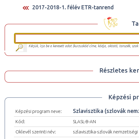
2017-2018-1. félév ETR-tanrend
Ta
Kérjük, írja be a keresett adat (kurzuskód címe, kódja, oktató, tanszék, szak
Részletes ker
Képzési p
Szlavisztika (szlovák ne
Képzési program neve:
Kód:
SLASL-B-AN
Oklevél szerinti név:
szlavisztika-szlovák nemzetiségi