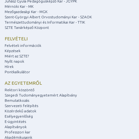
Juhász Gyula Pedagógusképző Kar - JGYPK
Mérnöki Kar - MK
Mezőgazdasági Kar - MGK
Szent-Györgyi Albert Orvostudományi Kar - SZAOK
Természettudományi és Informatikai Kar - TTIK
SZTE Tanárképző Központ
FELVÉTELI
Felvételi információk
Képzések
Miért az SZTE?
Nyílt napok
Hírek
Pontkalkulátor
AZ EGYETEMRŐL
Rektori köszöntő
Szegedi Tudományegyetemért Alapítvány
Bemutatkozás
Szervezeti felépítés
Közérdekű adatok
Esélyegyenlőség
E-ügyintézés
Alapítványok
Professzori kar
Akadémikusaink