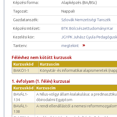
Képzési forma:
Alapképzés (BA/BSc)
Tagozat:
Nappali
Gazdatanszék:
Szlovák Nemzetiségi Tanszék
Képzési intézet:
BTK Bölcsészettudományi Kar
Kezelési kör:
JGYPK Juhász Gyula Pedagógus
Tanterv:
megtekint
Félévhez nem kötött kurzusok
Kurzuskód
Kurzuscím
BAKÖ1-1
Könyvtár- és informatikai alapismeretek (napp
1. évfolyam (1. félév) kurzusai
Kurzuskód
Kurzuscím
BAVÁL1-
A Nílus-völgyi állam kialakulása: a predinasztiku
134
óbirodalmi Egyiptom
BAVÁL1-
A rendi ellenállástól a nemesi reformmozgalom
138