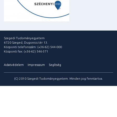
Szegedi Tudományegyetem
6720 Szeged, Dugonics tér 13.
Központi telefonszám: (+36-62) 544-000
Központi fax: (+36-62) 546-371
Adatvédelem
Impresszum
Segítség
(C) 2010 Szegedi Tudományegyetem. Minden jog fenntartva.