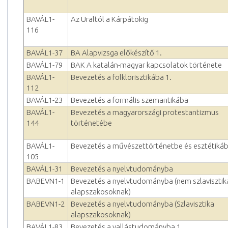
BAVÁL1-
Az Uraltól a Kárpátokig
116
BAVÁL1-37
BA Alapvizsga előkészítő 1.
BAVÁL1-79
BAK A katalán-magyar kapcsolatok története
BAVÁL1-
Bevezetés a folklorisztikába 1.
112
BAVÁL1-23
Bevezetés a formális szemantikába
BAVÁL1-
Bevezetés a magyarországi protestantizmus
144
történetébe
BAVÁL1-
Bevezetés a művészettörténetbe és esztétiká
105
BAVÁL1-31
Bevezetés a nyelvtudományba
BABEVN1-1
Bevezetés a nyelvtudományba (nem szlavisztik
alapszakosoknak)
BABEVN1-2
Bevezetés a nyelvtudományba (Szlavisztika
alapszakosoknak)
BAVÁL1-83
Bevezetés a vallástudományba 1.