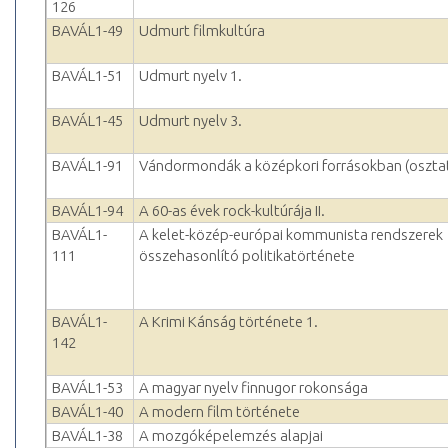
126
BAVÁL1-49
Udmurt filmkultúra
BAVÁL1-51
Udmurt nyelv 1.
BAVÁL1-45
Udmurt nyelv 3.
BAVÁL1-91
Vándormondák a középkori forrásokban (oszta
BAVÁL1-94
A 60-as évek rock-kultúrája II.
BAVÁL1-
A kelet-közép-európai kommunista rendszerek
111
összehasonlító politikatörténete
BAVÁL1-
A Krimi Kánság története 1.
142
BAVÁL1-53
A magyar nyelv finnugor rokonsága
BAVÁL1-40
A modern film története
BAVÁL1-38
A mozgóképelemzés alapjai