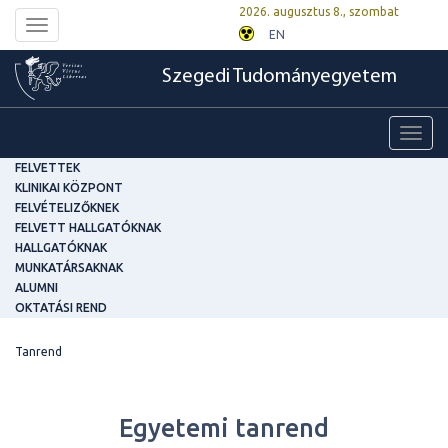
2026. augusztus 8., szombat
Toggle
EN
navigation
Szegedi Tudományegyetem
Toggl
navig
FELVETTEK
KLINIKAI KÖZPONT
FELVÉTELIZŐKNEK
FELVETT HALLGATÓKNAK
HALLGATÓKNAK
MUNKATÁRSAKNAK
ALUMNI
OKTATÁSI REND
Tanrend
Egyetemi tanrend