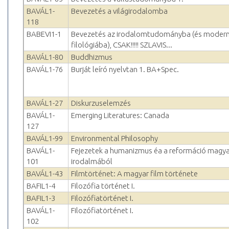
BAVÁL1-
Bevezetés a világirodalomba
118
BABEVI1-1
Bevezetés az irodalomtudományba (és moder
filológiába), CSAK!!!!! SZLAVIS...
BAVÁL1-80
Buddhizmus
BAVÁL1-76
Burját leíró nyelvtan 1. BA+Spec.
BAVÁL1-27
Diskurzuselemzés
BAVÁL1-
Emerging Literatures: Canada
127
BAVÁL1-99
Environmental Philosophy
BAVÁL1-
Fejezetek a humanizmus éa a reformáció magya
101
irodalmából
BAVÁL1-43
Filmtörténet: A magyar film története
BAFIL1-4
Filozófia történet I.
BAFIL1-3
Filozófiatörténet I.
BAVÁL1-
Filozófiatörténet I.
102