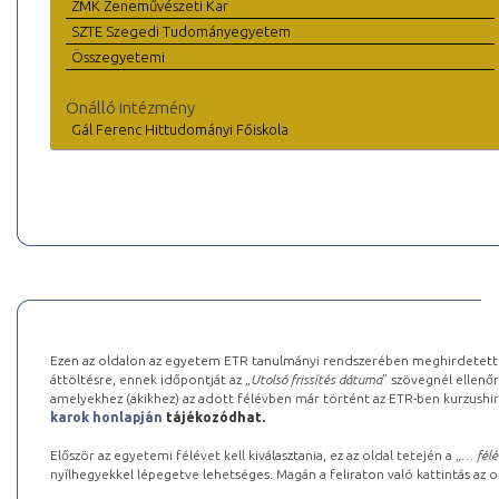
ZMK Zeneművészeti Kar
SZTE Szegedi Tudományegyetem
Összegyetemi
Önálló intézmény
Gál Ferenc Hittudományi Főiskola
Ezen az oldalon az egyetem ETR tanulmányi rendszerében meghirdetett k
áttöltésre, ennek időpontját az „
Utolsó frissítés dátuma
” szövegnél ellenőr
amelyekhez (akikhez) az adott félévben már történt az ETR-ben kurzushi
karok honlapján
tájékozódhat.
Először az egyetemi félévet kell kiválasztania, ez az oldal tetején a „
… félé
nyílhegyekkel lépegetve lehetséges. Magán a feliraton való kattintás az old