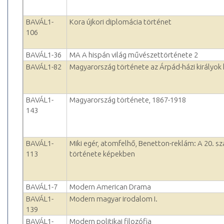
BAVÁL1-
Kora újkori diplomácia történet
106
BAVÁL1-36
MA A hispán világ művészettörténete 2
BAVÁL1-82
Magyarország története az Árpád-házi királyok
BAVÁL1-
Magyarország története, 1867-1918
143
BAVÁL1-
Miki egér, atomfelhő, Benetton-reklám: A 20. s
113
története képekben
BAVÁL1-7
Modern American Drama
BAVÁL1-
Modern magyar irodalom I.
139
BAVÁL1-
Modern politikai filozófia