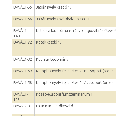
BAVÁL1-55
Japán nyelv kezdő 1.
BAVÁL1-56
Japán nyelv középhaladóknak 1.
BAVÁL1-
Kalauz a kutatómunka és a dolgozatírás útvesz
140
BAVÁL1-72
Kazak kezdő 1.
BAVÁL1-32
Kognitív tudomány
BAVÁL1-59
Komplex nyelvi fejlesztés 2., B. csoport (orosz..
BAVÁL1-58
Komplex nyelvi fejlesztés 2., A. csoport (orosz..
BAVÁL1-
Közép-európai filmszeminárium 1.
123
BAVÁL2-8
Latin minor előkészítő