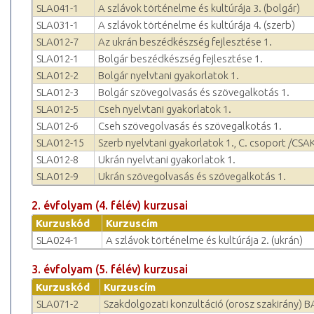
SLA041-1
A szlávok történelme és kultúrája 3. (bolgár)
SLA031-1
A szlávok történelme és kultúrája 4. (szerb)
SLA012-7
Az ukrán beszédkészség fejlesztése 1.
SLA012-1
Bolgár beszédkészség fejlesztése 1.
SLA012-2
Bolgár nyelvtani gyakorlatok 1.
SLA012-3
Bolgár szövegolvasás és szövegalkotás 1.
SLA012-5
Cseh nyelvtani gyakorlatok 1.
SLA012-6
Cseh szövegolvasás és szövegalkotás 1.
SLA012-15
Szerb nyelvtani gyakorlatok 1., C. csoport /CSAK!
SLA012-8
Ukrán nyelvtani gyakorlatok 1.
SLA012-9
Ukrán szövegolvasás és szövegalkotás 1.
2. évfolyam (4. félév) kurzusai
Kurzuskód
Kurzuscím
SLA024-1
A szlávok történelme és kultúrája 2. (ukrán)
3. évfolyam (5. félév) kurzusai
Kurzuskód
Kurzuscím
SLA071-2
Szakdolgozati konzultáció (orosz szakirány) B