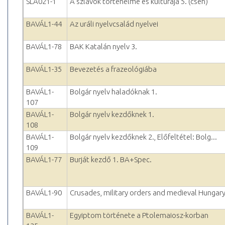
SLA021-1
A szlávok történelme és kultúrája 5. (cseh)
BAVÁL1-44
Az uráli nyelvcsalád nyelvei
BAVÁL1-78
BAK Katalán nyelv 3.
BAVÁL1-35
Bevezetés a frazeológiába
BAVÁL1-
Bolgár nyelv haladóknak 1.
107
BAVÁL1-
Bolgár nyelv kezdőknek 1.
108
BAVÁL1-
Bolgár nyelv kezdőknek 2., Előfeltétel: Bolg...
109
BAVÁL1-77
Burját kezdő 1. BA+Spec.
BAVÁL1-90
Crusades, military orders and medieval Hungar
BAVÁL1-
Egyiptom története a Ptolemaiosz-korban