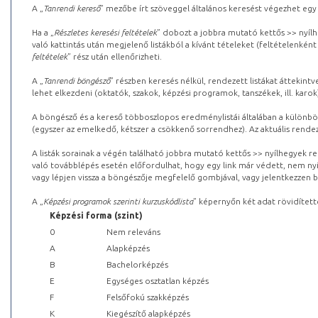
A „
Tanrendi kereső
” mezőbe írt szöveggel általános keresést végezhet egy
Ha a „
Részletes keresési feltételek
” dobozt a jobbra mutató kettős >> nyílh
való kattintás után megjelenő listákból a kívánt tételeket (feltételenként
feltételek
” rész után ellenőrizheti.
A „
Tanrendi böngésző
” részben keresés nélkül, rendezett listákat áttekin
lehet elkezdeni (oktatók, szakok, képzési programok, tanszékek, ill. karok
A böngésző és a kereső többoszlopos eredménylistái általában a különböz
(egyszer az emelkedő, kétszer a csökkenő sorrendhez). Az aktuális rendez
A listák sorainak a végén található jobbra mutató kettős >> nyílhegyek r
való továbblépés esetén előfordulhat, hogy egy link már védett, nem nyi
vagy lépjen vissza a böngészője megfelelő gombjával, vagy jelentkezzen be
A „
Képzési programok szerinti kurzuskódlista
” képernyőn két adat rövidített
Képzési forma (szint)
0
Nem releváns
A
Alapképzés
B
Bachelorképzés
E
Egységes osztatlan képzés
F
Felsőfokú szakképzés
K
Kiegészítő alapképzés