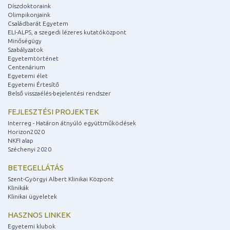
Díszdoktoraink
Olimpikonjaink
Családbarát Egyetem
ELI-ALPS, a szegedi lézeres kutatóközpont
Minőségügy
Szabályzatok
Egyetemtörténet
Centenárium
Egyetemi élet
Egyetemi Értesítő
Belső visszaélés-bejelentési rendszer
FEJLESZTÉSI PROJEKTEK
Interreg - Határon átnyúló együttműködések
Horizon2020
NKFI alap
Széchenyi 2020
BETEGELLÁTÁS
Szent-Györgyi Albert Klinikai Központ
Klinikák
Klinikai ügyeletek
HASZNOS LINKEK
Egyetemi klubok