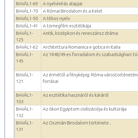
BAVÁL1-69
A nyelvleírás alapjai
BAVÁL1-70
A Római Birodalom és a Kelet
BAVÁL1-50
A titkos nyelv
BAVÁL1-41
A tömegfilm esztétikája
BAVÁL1-
Antik, középkori és reneszánsz dráma
125
BAVÁL1-62
Architettura Romanica e gotica in Italia
BAVÁL1-
Az 1848/49-es forradalom és szabadságharc tö
145
BAVÁL1-
Az érmétől a fényképig: Róma várostörténetén
121
forrásai
BAVÁL1-
Az esztétika hasznáról és káráról
103
BAVÁL1-
Az ókori Egyiptom civilizációja és kultúrája
132
BAVÁL1-
Az Oszmán Birodalom története .
131