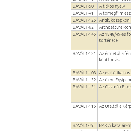
BAVÁL1-50
A titkos nyelv
BAVÁL1-41
A tömegfilm esz
BAVÁL1-125
Antik, középkori
BAVÁL1-62
Architettura Roma
BAVÁL1-145
Az 1848/49-es f
története
BAVÁL1-121
Az érmétől a fé
képi forrásai
BAVÁL1-103
Az esztétika has
BAVÁL1-132
Az ókori Egyiptom
BAVÁL1-131
Az Oszmán Birod
BAVÁL1-116
Az Uraltól a Kár
BAVÁL1-79
BAK A katalán-m