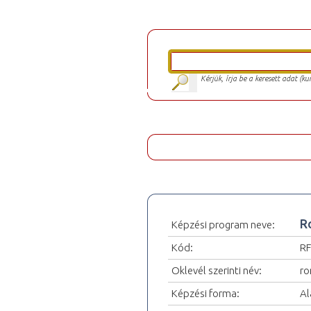
Kérjük, írja be a keresett adat (k
R
Képzési program neve:
Kód:
RF
Oklevél szerinti név:
ro
Képzési forma:
Al