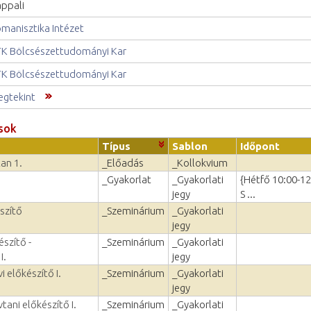
ppali
manisztika Intézet
K Bölcsészettudományi Kar
K Bölcsészettudományi Kar
gtekint
sok
Típus
Sablon
Időpont
tan 1.
_Előadás
_Kollokvium
_Gyakorlat
_Gyakorlati
{Hétfő 10:00-12
jegy
S ...
szítő
_Szeminárium
_Gyakorlati
jegy
szítő -
_Szeminárium
_Gyakorlati
I.
jegy
i előkészítő I.
_Szeminárium
_Gyakorlati
jegy
tani előkészítő I.
_Szeminárium
_Gyakorlati