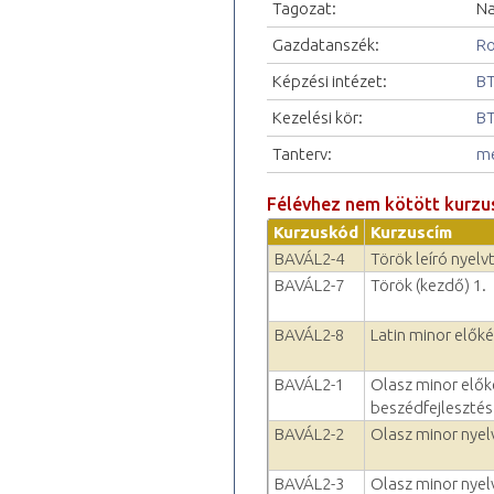
Tagozat:
Na
Gazdatanszék:
Ro
Képzési intézet:
BT
Kezelési kör:
BT
Tanterv:
me
Félévhez nem kötött kurzu
Kurzuskód
Kurzuscím
BAVÁL2-4
Török leíró nyelv
BAVÁL2-7
Török (kezdő) 1.
BAVÁL2-8
Latin minor előké
BAVÁL2-1
Olasz minor előké
beszédfejlesztés 
BAVÁL2-2
Olasz minor nyelv
BAVÁL2-3
Olasz minor nyelv