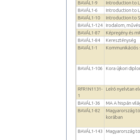
BAVÁL1-9
Introduction to L
BAVÁL1-6
Introduction to 
BAVÁL1-10
Introduction to 
BAVÁL1-124
Irodalom, művé
BAVÁL1-87
Képregény és mit
BAVÁL1-84
Kereszténység
BAVÁL1-1
Kommunikációs s
BAVÁL1-106
Kora újkori dipl
RFR1N1131-
Leíró nyelvtan e
1
BAVÁL1-36
MA A hispán vil
BAVÁL1-82
Magyarország tör
korában
BAVÁL1-143
Magyarország tö