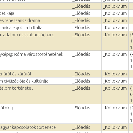
_Előadás
_Kollokvium
tétikája
_Előadás
_Kollokvium
 és reneszánsz dráma
_Előadás
_Kollokvium
nica e gotica in Italia
_Előadás
_Kollokvium
orradalom és szabadságharc
_Előadás
_Kollokvium
{
1
1
nyképig: Róma várostörténetének
_Előadás
_Kollokvium
{
1
1
znáról és káráról
_Előadás
_Kollokvium
 civilizációja és kultúrája
_Előadás
_Kollokvium
alom története .
_Előadás
_Kollokvium
{
0
1
pátokig
_Előadás
_Kollokvium
{
1
1
agyar kapcsolatok története
_Előadás
_Kollokvium