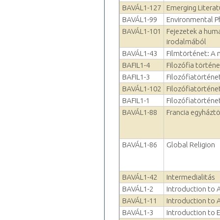
BAVÁL1-127
Emerging Litera
BAVÁL1-99
Environmental P
BAVÁL1-101
Fejezetek a hum
irodalmából
BAVÁL1-43
Filmtörténet: A 
BAFIL1-4
Filozófia történet
BAFIL1-3
Filozófiatörténet
BAVÁL1-102
Filozófiatörténet
BAFIL1-1
Filozófiatörténet
BAVÁL1-88
Francia egyháztö
BAVÁL1-86
Global Religion
BAVÁL1-42
Intermedialitás
BAVÁL1-2
Introduction to 
BAVÁL1-11
Introduction to 
BAVÁL1-3
Introduction to 