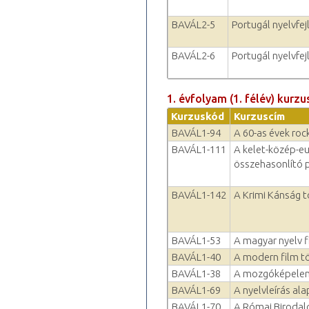
BAVÁL2-5
Portugál nyelvfejl
BAVÁL2-6
Portugál nyelvfejl
1. évfolyam (1. félév) kurzu
Kurzuskód
Kurzuscím
BAVÁL1-94
A 60-as évek rock-
BAVÁL1-111
A kelet-közép-e
összehasonlító p
BAVÁL1-142
A Krimi Kánság t
BAVÁL1-53
A magyar nyelv 
BAVÁL1-40
A modern film t
BAVÁL1-38
A mozgóképelem
BAVÁL1-69
A nyelvleírás ala
BAVÁL1-70
A Római Birodal