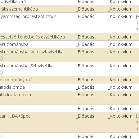
orisztikába 1.
_Előadás
_Kollokvium
mális szemantikába
_Előadás
_Kollokvium
yarországi protestantizmus
_Előadás
_Kollokvium
{
1
1
észettörténetbe és esztétikába
_Előadás
_Kollokvium
elvtudományba
_Előadás
_Kollokvium
lvtudományba (nem szlavisztika
_Előadás
_Kollokvium
k)
lvtudományba (Szlavisztika
_Előadás
_Kollokvium
k)
lástudományba 1.
_Előadás
_Kollokvium
ágirodalomba
_Előadás
_Kollokvium
atin irodalomba
_Előadás
_Kollokvium
_Előadás
_Kollokvium
vtan 1. BA+Spec.
_Előadás
_Kollokvium
{
1
1
és
_Előadás
_Kollokvium