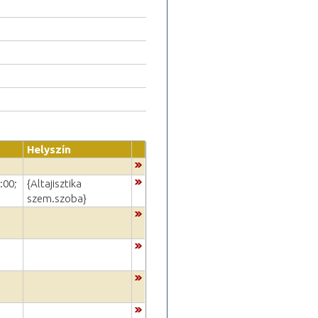
Helyszín
:00;
{Altajisztika
szem.szoba}