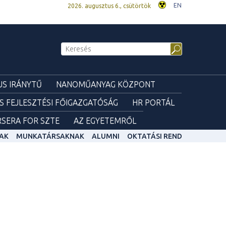
EN
2026. augusztus 6., csütörtök
S IRÁNYTŰ
NANOMŰANYAG KÖZPONT
ÉS FEJLESZTÉSI FŐIGAZGATÓSÁG
HR PORTÁL
SERA FOR SZTE
AZ EGYETEMRŐL
AK
MUNKATÁRSAKNAK
ALUMNI
OKTATÁSI REND