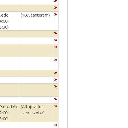
Kedd
{107. tanterem}
4:00-
5:30}
Csütörtök
{Altajisztika
2:00-
szem.szoba}
3:00}