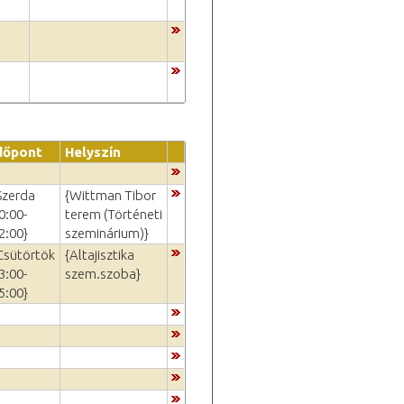
dőpont
Helyszín
Szerda
{Wittman Tibor
0:00-
terem (Történeti
2:00}
szeminárium)}
Csütörtök
{Altajisztika
3:00-
szem.szoba}
5:00}