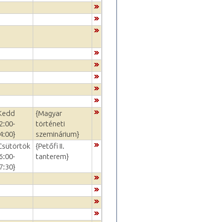
Kedd
{Magyar
2:00-
történeti
4:00}
szeminárium}
Csütörtök
{Petőfi II.
6:00-
tanterem}
7:30}