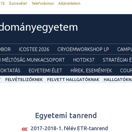
ZTE
Észrevétel
Telefonkönyv
Adatvédelem
udományegyetem
ZOBOR
ICOSTEE 2026
CRYOEMWORKSHOP LP
CAMPU
I MÉLTÓSÁG MUNKACSOPORT
HOTDK37
STRATÉGIAI 
OKTATÁS
EGYETEMI ÉLET
HÍREK, ESEMÉNYEK
COUR
T
FELVÉTELIZŐKNEK
FELVETT HALLGATÓKNAK
HALLGATÓKN
Egyetemi tanrend
2017-2018-1. félév ETR-tanrend