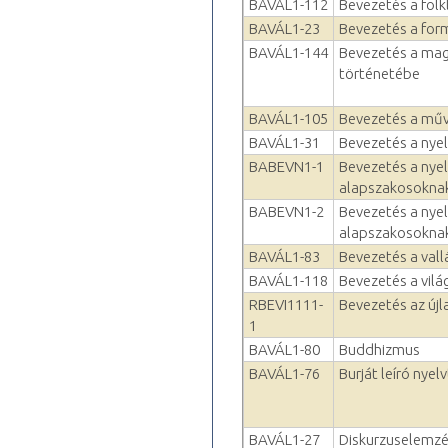
BAVÁL1-112
Bevezetés a folkl
BAVÁL1-23
Bevezetés a for
BAVÁL1-144
Bevezetés a mag
történetébe
BAVÁL1-105
Bevezetés a műv
BAVÁL1-31
Bevezetés a ny
BABEVN1-1
Bevezetés a nye
alapszakosokna
BABEVN1-2
Bevezetés a nye
alapszakosokna
BAVÁL1-83
Bevezetés a val
BAVÁL1-118
Bevezetés a vil
RBEVI1111-
Bevezetés az újl
1
BAVÁL1-80
Buddhizmus
BAVÁL1-76
Burját leíró nyel
BAVÁL1-27
Diskurzuselemz