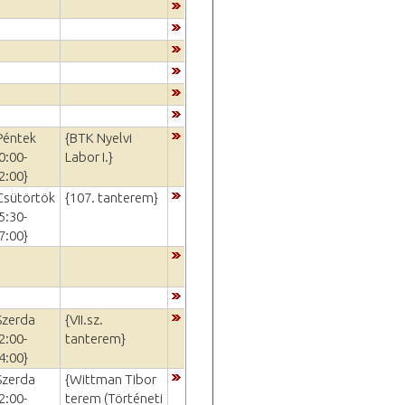
Péntek
{BTK Nyelvi
0:00-
Labor I.}
2:00}
Csütörtök
{107. tanterem}
5:30-
7:00}
Szerda
{VII.sz.
2:00-
tanterem}
4:00}
Szerda
{Wittman Tibor
2:00-
terem (Történeti