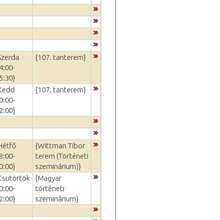
Szerda
{107. tanterem}
4:00-
5:30}
Kedd
{107. tanterem}
0:00-
2:00}
Hétfő
{Wittman Tibor
8:00-
terem (Történeti
0:00}
szeminárium)}
Csütörtök
{Magyar
0:00-
történeti
2:00}
szeminárium}