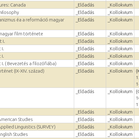
tures: Canada
_Előadás
_Kollokvium
hilosophy
_Előadás
_Kollokvium
anizmus éa a reformáció magyar
_Előadás
_Kollokvium
magyar film története
_Előadás
_Kollokvium
 I.
_Előadás
_Kollokvium
 I.
_Előadás
_Kollokvium
 I.
_Előadás
_Kollokvium
 I. ( Bevezetés a filozófiába)
_Előadás
_Kollokvium
rténet (IX-XIV. század)
_Előadás
_Kollokvium
{
1
1
_Előadás
_Kollokvium
{
1
1
_Előadás
_Kollokvium
American Studies
_Előadás
_Kollokvium
Applied Linguistics (SURVEY)
_Előadás
_Kollokvium
English Studies
_Előadás
_Kollokvium