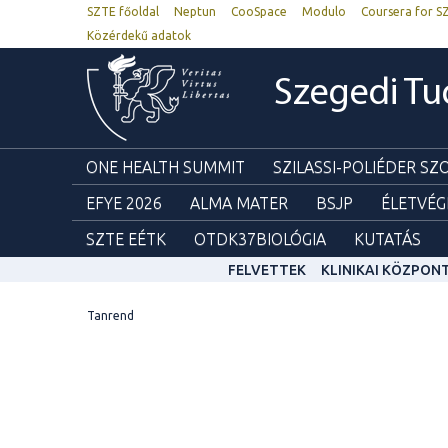
SZTE főoldal
Neptun
CooSpace
Modulo
Coursera for S
Közérdekű adatok
Szegedi T
ONE HEALTH SUMMIT
SZILASSI-POLIÉDER S
EFYE 2026
ALMA MATER
BSJP
ÉLETVÉG
SZTE EÉTK
OTDK37BIOLÓGIA
KUTATÁS
FELVETTEK
KLINIKAI KÖZPON
Tanrend