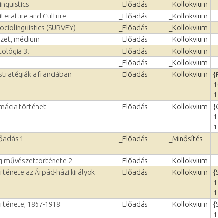
inguistics
_Előadás
_Kollokvium
Literature and Culture
_Előadás
_Kollokvium
Sociolinguistics (SURVEY)
_Előadás
_Kollokvium
szet, médium
_Előadás
_Kollokvium
ológia 3.
_Előadás
_Kollokvium
_Előadás
_Kollokvium
tratégiák a franciában
_Előadás
_Kollokvium
{
1
1
omácia történet
_Előadás
_Kollokvium
{
1
1
lőadás 1
_Előadás
_Minősítés
ág művészettörténete 2
_Előadás
_Kollokvium
ténete az Árpád-házi királyok
_Előadás
_Kollokvium
{
1
1
rténete, 1867-1918
_Előadás
_Kollokvium
{
1