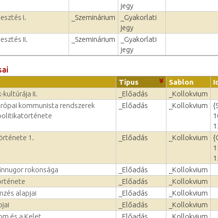
jegy
esztés I.
_Szeminárium
_Gyakorlati
jegy
esztés II.
_Szeminárium
_Gyakorlati
jegy
sai
Típus
Sablon
I
kultúrája II.
_Előadás
_Kollokvium
urópai kommunista rendszerek
_Előadás
_Kollokvium
{
olitikatörténete
1
1
örténete 1.
_Előadás
_Kollokvium
{
1
1
finnugor rokonsága
_Előadás
_Kollokvium
örténete
_Előadás
_Kollokvium
zés alapjai
_Előadás
_Kollokvium
pjai
_Előadás
_Kollokvium
om és a Kelet
_Előadás
_Kollokvium