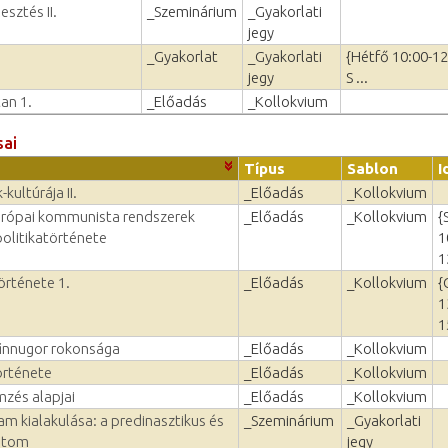
esztés II.
_Szeminárium
_Gyakorlati
jegy
_Gyakorlat
_Gyakorlati
{Hétfő 10:00-12
jegy
S ...
tan 1.
_Előadás
_Kollokvium
sai
Típus
Sablon
I
kultúrája II.
_Előadás
_Kollokvium
urópai kommunista rendszerek
_Előadás
_Kollokvium
{
olitikatörténete
1
1
örténete 1.
_Előadás
_Kollokvium
{
1
1
finnugor rokonsága
_Előadás
_Kollokvium
örténete
_Előadás
_Kollokvium
zés alapjai
_Előadás
_Kollokvium
lam kialakulása: a predinasztikus és
_Szeminárium
_Gyakorlati
ptom
jegy