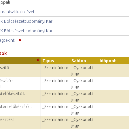
ppali
manisztika Intézet
K Bölcsészettudományi Kar
K Bölcsészettudományi Kar
gtekint
sok
Típus
Sablon
Időpont
szítő
_Szeminárium
_Gyakorlati
jegy
szítő -
_Szeminárium
_Gyakorlati
I.
jegy
i előkészítő I.
_Szeminárium
_Gyakorlati
jegy
tani előkészítő I.
_Szeminárium
_Gyakorlati
jegy
esztés I.
_Szeminárium
_Gyakorlati
jegy