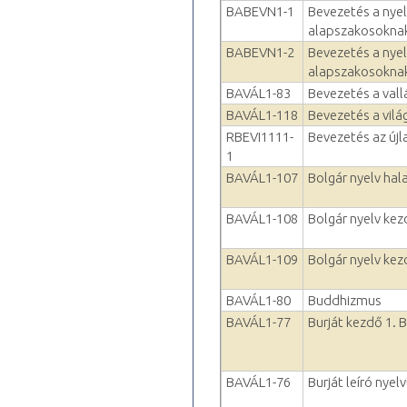
BABEVN1-1
Bevezetés a nye
alapszakosokna
BABEVN1-2
Bevezetés a nye
alapszakosokna
BAVÁL1-83
Bevezetés a val
BAVÁL1-118
Bevezetés a vil
RBEVI1111-
Bevezetés az újl
1
BAVÁL1-107
Bolgár nyelv hal
BAVÁL1-108
Bolgár nyelv kez
BAVÁL1-109
Bolgár nyelv kezd
BAVÁL1-80
Buddhizmus
BAVÁL1-77
Burját kezdő 1. 
BAVÁL1-76
Burját leíró nyel