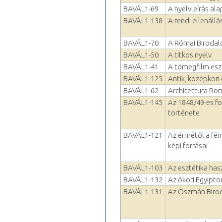
BAVÁL1-69
A nyelvleírás ala
BAVÁL1-138
A rendi ellenál
BAVÁL1-70
A Római Birodal
BAVÁL1-50
A titkos nyelv
BAVÁL1-41
A tömegfilm esz
BAVÁL1-125
Antik, középkori
BAVÁL1-62
Architettura Roma
BAVÁL1-145
Az 1848/49-es f
története
BAVÁL1-121
Az érmétől a fé
képi forrásai
BAVÁL1-103
Az esztétika has
BAVÁL1-132
Az ókori Egyiptom
BAVÁL1-131
Az Oszmán Birod