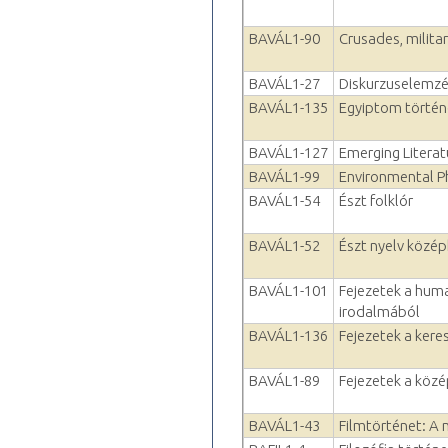
BAVÁL1-90
Crusades, milita
BAVÁL1-27
Diskurzuselemz
BAVÁL1-135
Egyiptom történ
BAVÁL1-127
Emerging Litera
BAVÁL1-99
Environmental P
BAVÁL1-54
Észt folklór
BAVÁL1-52
Észt nyelv közé
BAVÁL1-101
Fejezetek a hum
irodalmából
BAVÁL1-136
Fejezetek a kere
BAVÁL1-89
Fejezetek a köz
BAVÁL1-43
Filmtörténet: A 