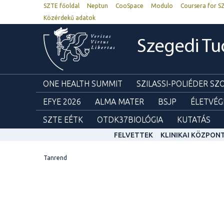
SZTE főoldal
Neptun
CooSpace
Modulo
Coursera for S
Közérdekű adatok
Szegedi T
ONE HEALTH SUMMIT
SZILASSI-POLIÉDER S
EFYE 2026
ALMA MATER
BSJP
ÉLETVÉG
SZTE EÉTK
OTDK37BIOLÓGIA
KUTATÁS
FELVETTEK
KLINIKAI KÖZPON
Tanrend