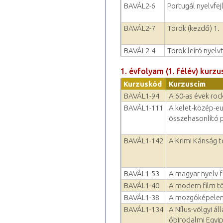
BAVÁL2-6
Portugál nyelvfejl
BAVÁL2-7
Török (kezdő) 1.
BAVÁL2-4
Török leíró nyelv
1. évfolyam (1. félév) kurzu
Kurzuskód
Kurzuscím
BAVÁL1-94
A 60-as évek rock-
BAVÁL1-111
A kelet-közép-e
összehasonlító p
BAVÁL1-142
A Krimi Kánság t
BAVÁL1-53
A magyar nyelv 
BAVÁL1-40
A modern film t
BAVÁL1-38
A mozgóképelem
BAVÁL1-134
A Nílus-völgyi ál
óbirodalmi Egyi