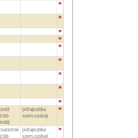
Kedd
{Altajisztika
2:00-
szem.szoba}
4:00}
Csütörtök
{Altajisztika
2:00-
szem.szoba}