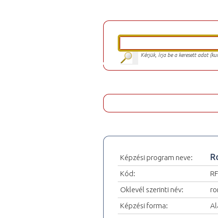
Kérjük, írja be a keresett adat (k
R
Képzési program neve:
Kód:
RF
Oklevél szerinti név:
ro
Képzési forma:
Al