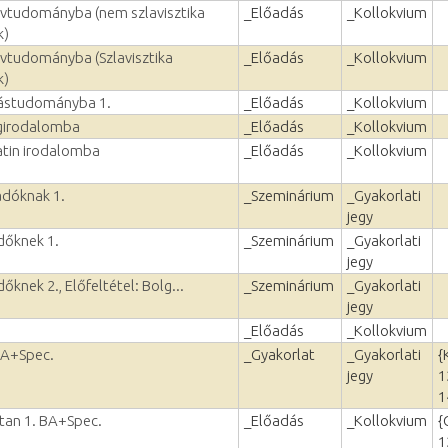
lvtudományba (nem szlavisztika
_Előadás
_Kollokvium
k)
lvtudományba (Szlavisztika
_Előadás
_Kollokvium
k)
lástudományba 1.
_Előadás
_Kollokvium
ágirodalomba
_Előadás
_Kollokvium
atin irodalomba
_Előadás
_Kollokvium
adóknak 1.
_Szeminárium
_Gyakorlati
jegy
dőknek 1.
_Szeminárium
_Gyakorlati
jegy
őknek 2., Előfeltétel: Bolg...
_Szeminárium
_Gyakorlati
jegy
_Előadás
_Kollokvium
BA+Spec.
_Gyakorlat
_Gyakorlati
{
jegy
1
1
vtan 1. BA+Spec.
_Előadás
_Kollokvium
{
1