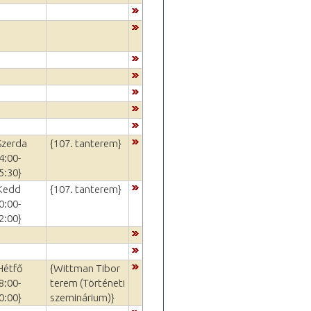
Szerda
{107. tanterem}
4:00-
5:30}
Kedd
{107. tanterem}
0:00-
2:00}
Hétfő
{Wittman Tibor
8:00-
terem (Történeti
0:00}
szeminárium)}