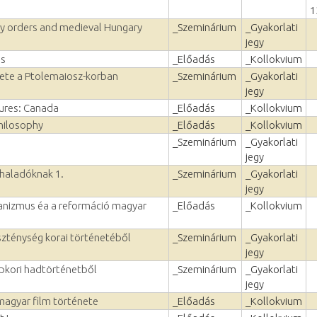
1
ry orders and medieval Hungary
_Szeminárium
_Gyakorlati
jegy
és
_Előadás
_Kollokvium
ete a Ptolemaiosz-korban
_Szeminárium
_Gyakorlati
jegy
tures: Canada
_Előadás
_Kollokvium
hilosophy
_Előadás
_Kollokvium
_Szeminárium
_Gyakorlati
jegy
phaladóknak 1.
_Szeminárium
_Gyakorlati
jegy
anizmus éa a reformáció magyar
_Előadás
_Kollokvium
szténység korai történetéből
_Szeminárium
_Gyakorlati
jegy
épkori hadtörténetből
_Szeminárium
_Gyakorlati
jegy
magyar film története
_Előadás
_Kollokvium