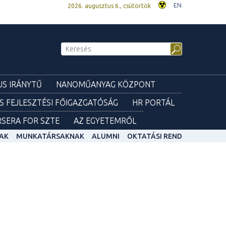
EN
2026. augusztus 6., csütörtök
S IRÁNYTŰ
NANOMŰANYAG KÖZPONT
ÉS FEJLESZTÉSI FŐIGAZGATÓSÁG
HR PORTÁL
SERA FOR SZTE
AZ EGYETEMRŐL
AK
MUNKATÁRSAKNAK
ALUMNI
OKTATÁSI REND