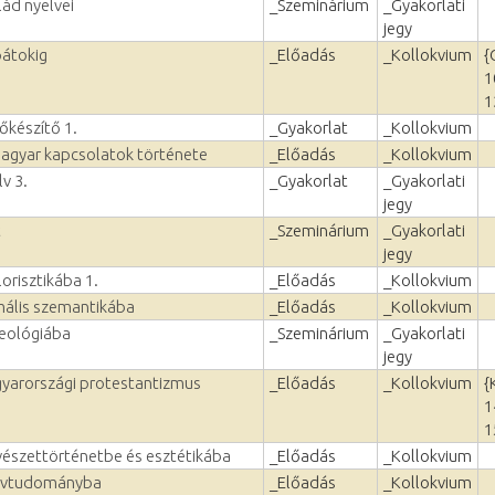
lád nyelvei
_Szeminárium
_Gyakorlati
jegy
pátokig
_Előadás
_Kollokvium
{
1
1
őkészítő 1.
_Gyakorlat
_Kollokvium
agyar kapcsolatok története
_Előadás
_Kollokvium
v 3.
_Gyakorlat
_Gyakorlati
jegy
t
_Szeminárium
_Gyakorlati
jegy
orisztikába 1.
_Előadás
_Kollokvium
mális szemantikába
_Előadás
_Kollokvium
zeológiába
_Szeminárium
_Gyakorlati
jegy
yarországi protestantizmus
_Előadás
_Kollokvium
{
1
1
észettörténetbe és esztétikába
_Előadás
_Kollokvium
elvtudományba
_Előadás
_Kollokvium