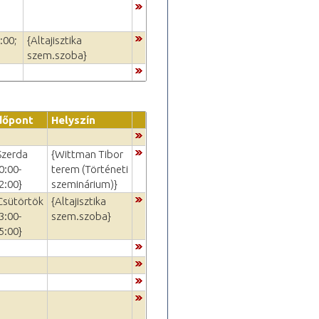
:00;
{Altajisztika
szem.szoba}
dőpont
Helyszín
Szerda
{Wittman Tibor
0:00-
terem (Történeti
2:00}
szeminárium)}
Csütörtök
{Altajisztika
3:00-
szem.szoba}
5:00}