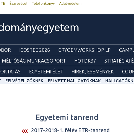
ZTE
Észrevétel
Telefonkönyv
Adatvédelem
udományegyetem
ZOBOR
ICOSTEE 2026
CRYOEMWORKSHOP LP
CAMPU
I MÉLTÓSÁG MUNKACSOPORT
HOTDK37
STRATÉGIAI 
OKTATÁS
EGYETEMI ÉLET
HÍREK, ESEMÉNYEK
COUR
T
FELVÉTELIZŐKNEK
FELVETT HALLGATÓKNAK
HALLGATÓKN
Egyetemi tanrend
2017-2018-1. félév ETR-tanrend