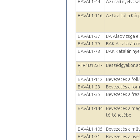
BAVÁL1-44
Az uráli nyelvcsa
BAVÁL1-116
Az Uraltól a Kár
BAVÁL1-37
BA Alapvizsga el
BAVÁL1-79
BAK A katalán-m
BAVÁL1-78
BAK Katalán nyel
RFR1B1221-
Beszédgyakorla
1
BAVÁL1-112
Bevezetés a folkl
BAVÁL1-23
Bevezetés a for
BAVÁL1-35
Bevezetés a fra
BAVÁL1-144
Bevezetés a mag
történetébe
BAVÁL1-105
Bevezetés a műv
BAVÁL1-31
Bevezetés a ny