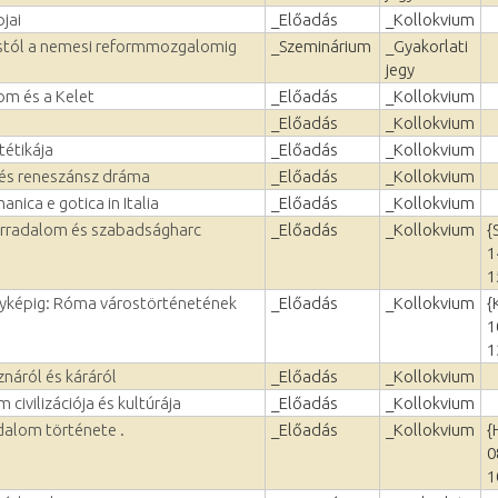
pjai
_Előadás
_Kollokvium
lástól a nemesi reformmozgalomig
_Szeminárium
_Gyakorlati
jegy
om és a Kelet
_Előadás
_Kollokvium
_Előadás
_Kollokvium
tétikája
_Előadás
_Kollokvium
 és reneszánsz dráma
_Előadás
_Kollokvium
nica e gotica in Italia
_Előadás
_Kollokvium
orradalom és szabadságharc
_Előadás
_Kollokvium
{
1
1
nyképig: Róma várostörténetének
_Előadás
_Kollokvium
{
1
1
znáról és káráról
_Előadás
_Kollokvium
 civilizációja és kultúrája
_Előadás
_Kollokvium
alom története .
_Előadás
_Kollokvium
{
0
1