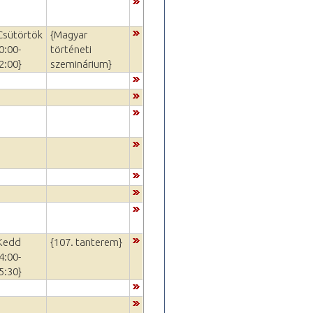
Csütörtök
{Magyar
0:00-
történeti
2:00}
szeminárium}
Kedd
{107. tanterem}
4:00-
5:30}