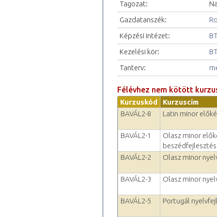
Tagozat:
Na
Gazdatanszék:
Ro
Képzési intézet:
BT
Kezelési kör:
BT
Tanterv:
me
Félévhez nem kötött kurzu
Kurzuskód
Kurzuscím
BAVÁL2-8
Latin minor előké
BAVÁL2-1
Olasz minor előké
beszédfejlesztés 
BAVÁL2-2
Olasz minor nyelv
BAVÁL2-3
Olasz minor nyelv
BAVÁL2-5
Portugál nyelvfejl