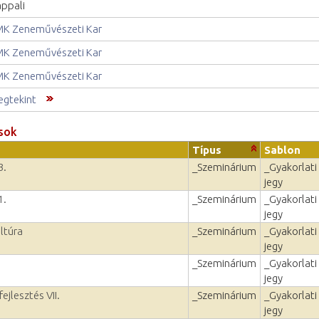
ppali
K Zeneművészeti Kar
K Zeneművészeti Kar
K Zeneművészeti Kar
gtekint
sok
Típus
Sablon
3.
_Szeminárium
_Gyakorlati
jegy
1.
_Szeminárium
_Gyakorlati
jegy
ltúra
_Szeminárium
_Gyakorlati
jegy
_Szeminárium
_Gyakorlati
jegy
ejlesztés VII.
_Szeminárium
_Gyakorlati
jegy