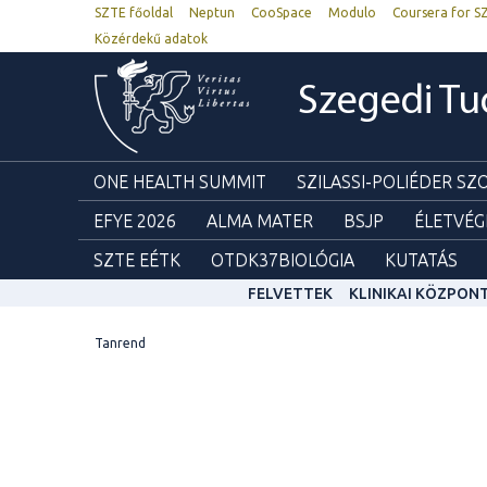
SZTE főoldal
Neptun
CooSpace
Modulo
Coursera for S
Közérdekű adatok
Szegedi T
ONE HEALTH SUMMIT
SZILASSI-POLIÉDER S
EFYE 2026
ALMA MATER
BSJP
ÉLETVÉG
SZTE EÉTK
OTDK37BIOLÓGIA
KUTATÁS
FELVETTEK
KLINIKAI KÖZPON
Tanrend