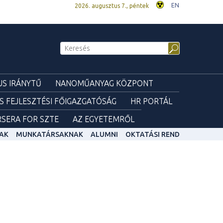
EN
2026. augusztus 7., péntek
S IRÁNYTŰ
NANOMŰANYAG KÖZPONT
ÉS FEJLESZTÉSI FŐIGAZGATÓSÁG
HR PORTÁL
SERA FOR SZTE
AZ EGYETEMRŐL
AK
MUNKATÁRSAKNAK
ALUMNI
OKTATÁSI REND