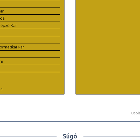
ar
ága
képző Kar
ormatikai Kar
em
la
Utols
Súgó