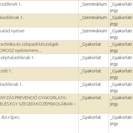
kezdőknek 1.
_Szeminárium
_Gyakorlati
jegy
aladóknak 1.
_Szeminárium
_Gyakorlati
jegy
család nyelvei
_Szeminárium
_Gyakorlati
jegy
echnika és színpadi készségek
_Gyakorlat
_Gyakorlati
, OROSZ nyelvismere...
jegy
özéphaladóknak 1.
_Gyakorlat
_Gyakorlati
jegy
ezdő 1.
_Gyakorlat
_Gyakorlati
jegy
aladóknak 1.
_Gyakorlat
_Gyakorlati
jegy
ÁNYZÁS PREVENCIÓ GYAKORLATA:
_Gyakorlat
_Gyakorlati
ELÉS EGY SZEGEDI KÖZÉPISKOLÁBAN –
jegy
1. BA+Spec.
_Gyakorlat
_Gyakorlati
jegy