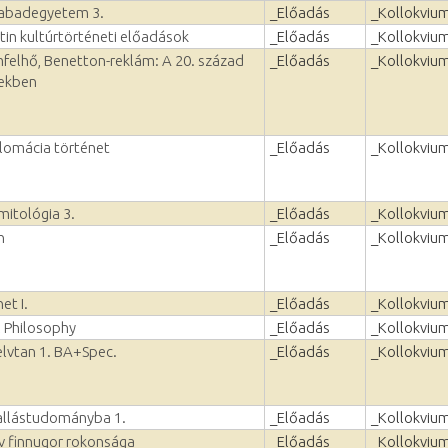
szabadegyetem 3.
_Előadás
_Kollokviu
tin kultúrtörténeti előadások
_Előadás
_Kollokviu
mfelhő, Benetton-reklám: A 20. század
_Előadás
_Kollokviu
pekben
plomácia történet
_Előadás
_Kollokviu
mitológia 3.
_Előadás
_Kollokviu
n
_Előadás
_Kollokviu
et I.
_Előadás
_Kollokviu
 Philosophy
_Előadás
_Kollokviu
yelvtan 1. BA+Spec.
_Előadás
_Kollokviu
allástudományba 1.
_Előadás
_Kollokviu
v finnugor rokonsága
_Előadás
_Kollokviu