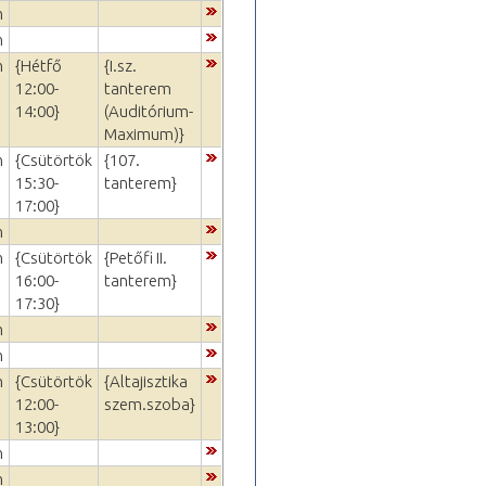
m
m
m
{Hétfő
{I.sz.
12:00-
tanterem
14:00}
(Auditórium-
Maximum)}
m
{Csütörtök
{107.
15:30-
tanterem}
17:00}
m
m
{Csütörtök
{Petőfi II.
16:00-
tanterem}
17:30}
m
m
m
{Csütörtök
{Altajisztika
12:00-
szem.szoba}
13:00}
m
m