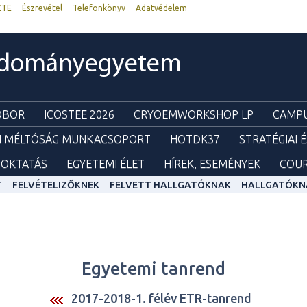
ZTE
Észrevétel
Telefonkönyv
Adatvédelem
udományegyetem
ZOBOR
ICOSTEE 2026
CRYOEMWORKSHOP LP
CAMPU
I MÉLTÓSÁG MUNKACSOPORT
HOTDK37
STRATÉGIAI 
OKTATÁS
EGYETEMI ÉLET
HÍREK, ESEMÉNYEK
COUR
T
FELVÉTELIZŐKNEK
FELVETT HALLGATÓKNAK
HALLGATÓKN
Egyetemi tanrend
2017-2018-1. félév ETR-tanrend