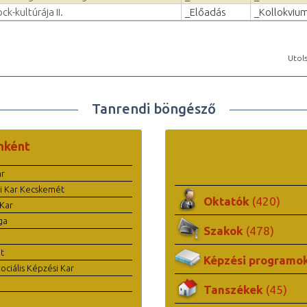
ck-kultúrája II.
_Előadás
_Kollokviu
Utols
Tanrendi böngésző
nként
ar
i Kar Kecskemét
Oktatók
(420)
Kar
ga
Szakok
(478)
t
Képzési programo
ciális Képzési Kar
Tanszékek
(45)