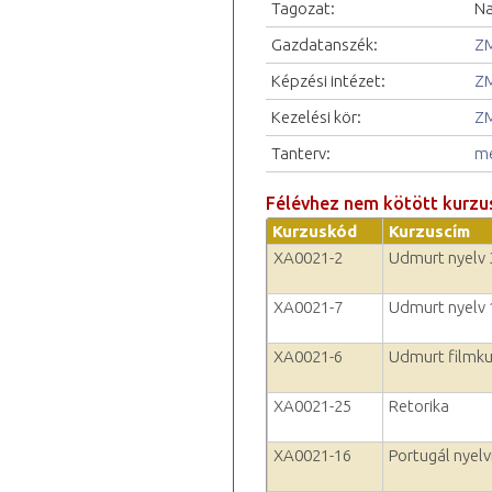
Tagozat:
Na
Gazdatanszék:
ZM
Képzési intézet:
ZM
Kezelési kör:
ZM
Tanterv:
me
Félévhez nem kötött kurzu
Kurzuskód
Kurzuscím
XA0021-2
Udmurt nyelv 
XA0021-7
Udmurt nyelv 
XA0021-6
Udmurt filmku
XA0021-25
Retorika
XA0021-16
Portugál nyelvf