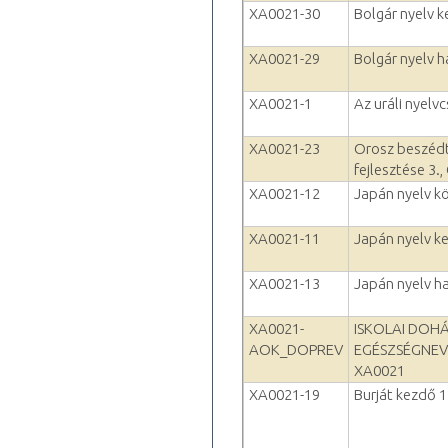
XA0021-30
Bolgár nyelv 
XA0021-29
Bolgár nyelv h
XA0021-1
Az uráli nyelv
XA0021-23
Orosz beszédt
fejlesztése 3.
XA0021-12
Japán nyelv k
XA0021-11
Japán nyelv k
XA0021-13
Japán nyelv h
XA0021-
ISKOLAI DOH
AOK_DOPREV
EGÉSZSÉGNEV
XA0021
XA0021-19
Burját kezdő 