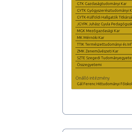
GTK Gazdaságtudományi Kar
GYTK Gyógyszerésztudományi K
GYTK-Külföldi Hallgatók Titkárs
JGYPK Juhász Gyula Pedagógus
MGK Mezőgazdasági Kar
MK Mérnöki Kar
TTIK Természettudományi és Inf
ZMK Zeneművészeti Kar
SZTE Szegedi Tudományegyet
Összegyetemi
Önálló intézmény
Gál Ferenc Hittudományi Főisko