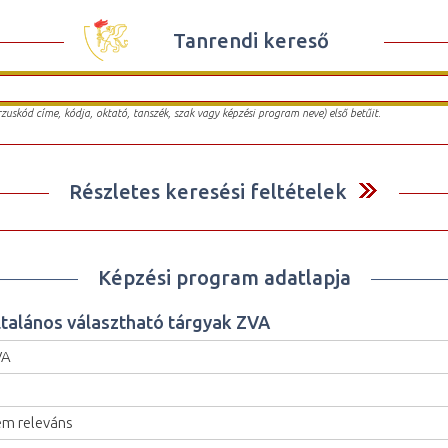
Tanrendi kereső
urzuskód címe, kódja, oktató, tanszék, szak vagy képzési program neve) első betűit.
Részletes keresési feltételek
Képzési program adatlapja
ltalános választható tárgyak ZVA
VA
m releváns