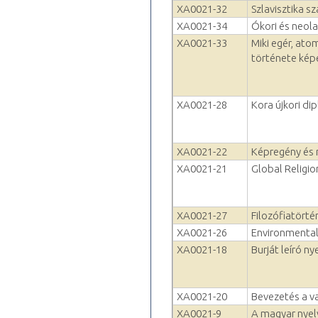
XA0021-32
Szlavisztika 
XA0021-34
Ókori és neola
XA0021-33
Miki egér, ato
története ké
XA0021-28
Kora újkori di
XA0021-22
Képregény és 
XA0021-21
Global Religio
XA0021-27
Filozófiatörtén
XA0021-26
Environmental
XA0021-18
Burját leíró n
XA0021-20
Bevezetés a v
XA0021-9
A magyar nyel