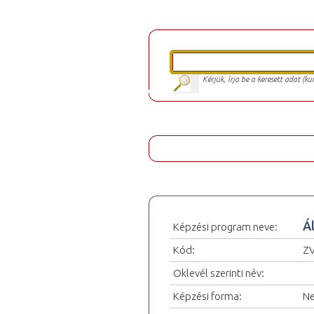
Kérjük, írja be a keresett adat (k
Á
Képzési program neve:
Kód:
Z
Oklevél szerinti név:
Képzési forma:
Ne