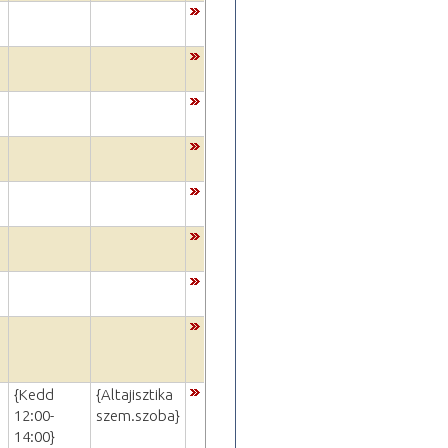
{Kedd
{Altajisztika
12:00-
szem.szoba}
14:00}