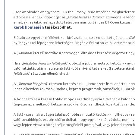
Ezen az oldalon az egyetem ETR tanulmányi rendszerében meghirdetett k
áttöltésre, ennek időpontját az „
Utolsó frissítés dátuma
” szövegnél ellenőr
amelyekhez (akikhez) az adott félévben már történt az ETR-ben kurzushi
karok honlapján
tájékozódhat.
Először az egyetemi félévet kell kiválasztania, ez az oldal tetején a „
… félé
nyílhegyekkel lépegetve lehetséges. Magán a feliraton való kattintás az old
A „
Tanrendi kereső
” mezőbe írt szöveggel általános keresést végezhet egy
Ha a „
Részletes keresési feltételek
” dobozt a jobbra mutató kettős >> nyílh
való kattintás után megjelenő listákból a kívánt tételeket (feltételenként
feltételek
” rész után ellenőrizheti.
A „
Tanrendi böngésző
” részben keresés nélkül, rendezett listákat áttekin
lehet elkezdeni (oktatók, szakok, képzési programok, tanszékek, ill. karok
A böngésző és a kereső többoszlopos eredménylistái általában a különböz
(egyszer az emelkedő, kétszer a csökkenő sorrendhez). Az aktuális rendez
A listák sorainak a végén található jobbra mutató kettős >> nyílhegyek r
való továbblépés esetén előfordulhat, hogy egy link már védett, nem nyi
vagy lépjen vissza a böngészője megfelelő gombjával, vagy jelentkezzen be
A „
Képzési programok szerinti kurzuskódlista
” képernyőn két adat rövidített