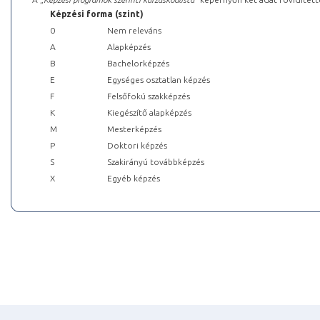
Képzési forma (szint)
0
Nem releváns
A
Alapképzés
B
Bachelorképzés
E
Egységes osztatlan képzés
F
Felsőfokú szakképzés
K
Kiegészítő alapképzés
M
Mesterképzés
P
Doktori képzés
S
Szakirányú továbbképzés
X
Egyéb képzés