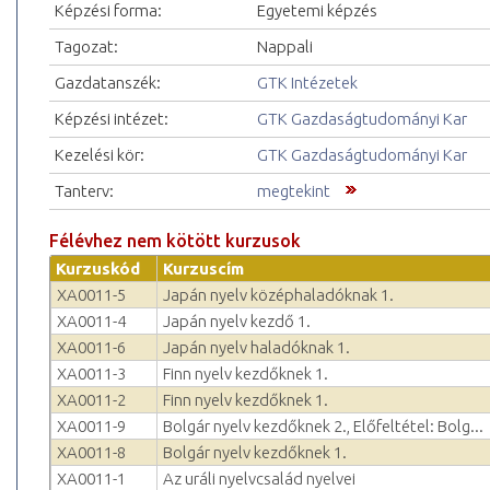
Képzési forma:
Egyetemi képzés
Tagozat:
Nappali
Gazdatanszék:
GTK Intézetek
Képzési intézet:
GTK Gazdaságtudományi Kar
Kezelési kör:
GTK Gazdaságtudományi Kar
Tanterv:
megtekint
Félévhez nem kötött kurzusok
Kurzuskód
Kurzuscím
XA0011-5
Japán nyelv középhaladóknak 1.
XA0011-4
Japán nyelv kezdő 1.
XA0011-6
Japán nyelv haladóknak 1.
XA0011-3
Finn nyelv kezdőknek 1.
XA0011-2
Finn nyelv kezdőknek 1.
XA0011-9
Bolgár nyelv kezdőknek 2., Előfeltétel: Bolg...
XA0011-8
Bolgár nyelv kezdőknek 1.
XA0011-1
Az uráli nyelvcsalád nyelvei