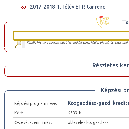
2017-2018-1. félév ETR-tanrend
Ta
Kérjük, írja be a keresett adat (kurzuskód címe, kódja, oktató, tanszék, szak
Részletes ker
Képzési p
Közgazdász-gazd. kredit
Képzési program neve:
Kód:
K539_K
Oklevél szerinti név:
okleveles közgazdász