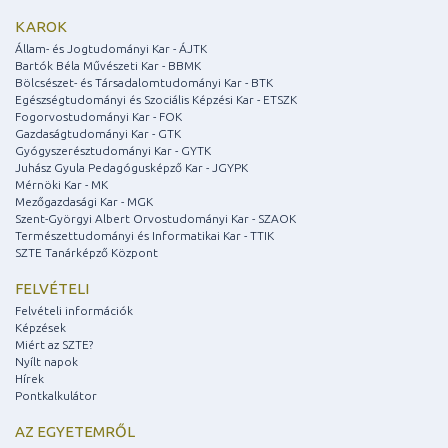
KAROK
Állam- és Jogtudományi Kar - ÁJTK
Bartók Béla Művészeti Kar - BBMK
Bölcsészet- és Társadalomtudományi Kar - BTK
Egészségtudományi és Szociális Képzési Kar - ETSZK
Fogorvostudományi Kar - FOK
Gazdaságtudományi Kar - GTK
Gyógyszerésztudományi Kar - GYTK
Juhász Gyula Pedagógusképző Kar - JGYPK
Mérnöki Kar - MK
Mezőgazdasági Kar - MGK
Szent-Györgyi Albert Orvostudományi Kar - SZAOK
Természettudományi és Informatikai Kar - TTIK
SZTE Tanárképző Központ
FELVÉTELI
Felvételi információk
Képzések
Miért az SZTE?
Nyílt napok
Hírek
Pontkalkulátor
AZ EGYETEMRŐL