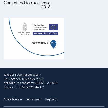
Szegedi Tudományegyetem
6720 Szeged, Dugonics tér 13.
Központi telefonszám: (+36-62) 544-000
Központi fax: (+36-62) 546-371
Adatvédelem
Impresszum
Segítség