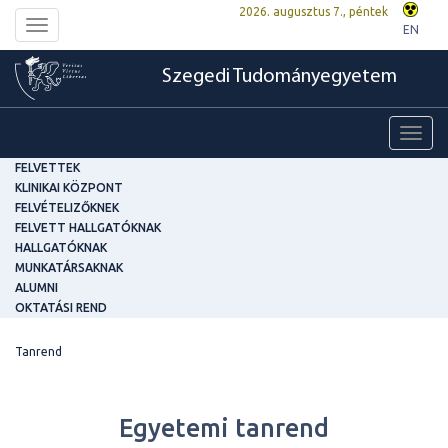
2026. augusztus 7., péntek
Toggle
EN
navigation
Szegedi Tudományegyetem
Toggl
navig
FELVETTEK
KLINIKAI KÖZPONT
FELVÉTELIZŐKNEK
FELVETT HALLGATÓKNAK
HALLGATÓKNAK
MUNKATÁRSAKNAK
ALUMNI
OKTATÁSI REND
Tanrend
Egyetemi tanrend