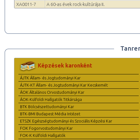
XA0011-7
A 60-as évek rock-kultúrája II.
Tanre
Képzések karonként
ÁJTK Állam- és Jogtudományi Kar
ÁJTK-KT Állam- és Jogtudományi Kar Kecskemét
ÁOK Általános Orvostudományi Kar
ÁOK-Külföldi Hallgatók Titkársága
BTK Bölcsészettudományi Kar
BTK-BMI Budapest Média Intézet
ETSZK Egészségtudományi és Szociális Képzési Kar
FOK Fogorvostudományi Kar
FOK-K Külföldi Hallgatók