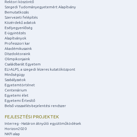
Rektori köszöntő
Szegedi Tudományegyetemért Alapítvány
Bemutatkozás
Szervezeti felépítés
Közérdekű adatok
Esélyegyenlőség
E-ügyintézés
Alapítványok
Professzori kar
Akadémikusaink
Díszdoktoraink
Olimpikonjaink
Családbarát Egyetem
ELI-ALPS, a szegedi lézeres kutatóközpont
Minőségügy
Szabályzatok
Egyetemtörténet
Centenárium
Egyetemi élet
Egyetemi Értesítő
Belső visszaélés-bejelentési rendszer
FEJLESZTÉSI PROJEKTEK
Interreg - Határon átnyúló együttműködések
Horizon2020
NKFI alap