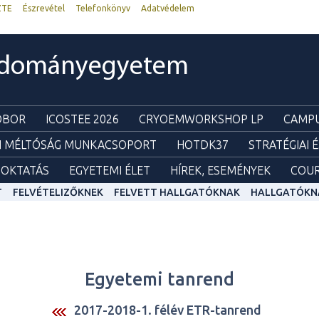
ZTE
Észrevétel
Telefonkönyv
Adatvédelem
udományegyetem
ZOBOR
ICOSTEE 2026
CRYOEMWORKSHOP LP
CAMPU
I MÉLTÓSÁG MUNKACSOPORT
HOTDK37
STRATÉGIAI 
OKTATÁS
EGYETEMI ÉLET
HÍREK, ESEMÉNYEK
COUR
T
FELVÉTELIZŐKNEK
FELVETT HALLGATÓKNAK
HALLGATÓKN
Egyetemi tanrend
2017-2018-1. félév ETR-tanrend