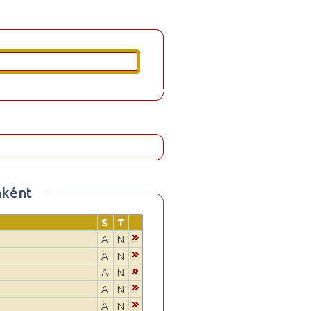
nként
S
T
A
N
A
N
A
N
A
N
A
N