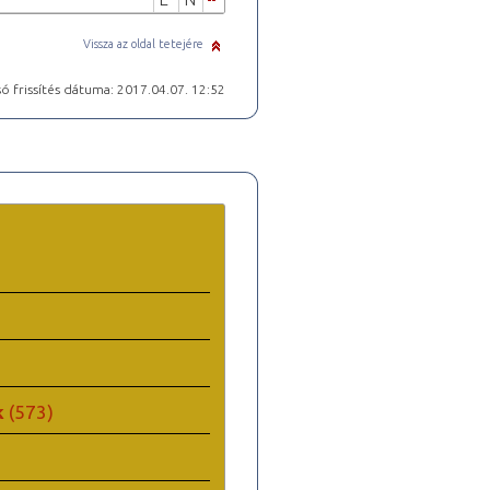
Vissza az oldal tetejére
ó frissítés dátuma: 2017.04.07. 12:52
k
(573)