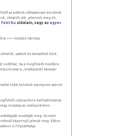
-ből az adatok időszakosan kerülnek
kok, oktatók stb. jelennek meg itt,
a
felvi.hu
oldalain, vagy az
egyes
 jobbra >>> mutató hármas
oktatók, szakok és tanszékek közt.
st indíthat, ha a megfelelő mezőkre
zempontokat a „
Kiválasztott keresési
észést több kiinduló szempont szerint
gfelelő oszlopnévre kell kattintania
lhegy mutatja az oszlopnévben.
s adatlapját mutatják meg. Az ezen
lentkező képernyő jelenik meg. Ekkor
lakon is folytathatja.