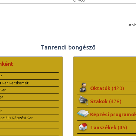
Utols
Tanrendi böngésző
nként
ar
i Kar Kecskemét
Oktatók
(420)
Kar
ga
Szakok
(478)
t
Képzési programo
ciális Képzési Kar
Tanszékek
(45)