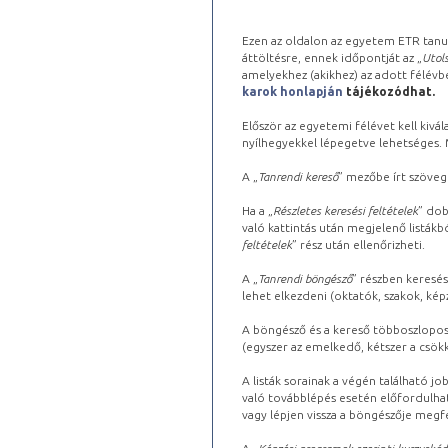
Ezen az oldalon az egyetem ETR tanu
áttöltésre, ennek időpontját az „
Utols
amelyekhez (akikhez) az adott félév
karok honlapján
tájékozódhat.
Először az egyetemi félévet kell kivála
nyílhegyekkel lépegetve lehetséges. Ma
A „
Tanrendi kereső
” mezőbe írt szöveg
Ha a „
Részletes keresési feltételek
” dob
való kattintás után megjelenő listákbó
feltételek
” rész után ellenőrizheti.
A „
Tanrendi böngésző
” részben keresés
lehet elkezdeni (oktatók, szakok, képz
A böngésző és a kereső többoszlopos 
(egyszer az emelkedő, kétszer a csök
A listák sorainak a végén található j
való továbblépés esetén előfordulhat
vagy lépjen vissza a böngészője megfe