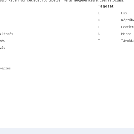
lista
” képernyőn két adat rövidítetten kerül megjelenítésre. Ezek feloldása:
Tagozat
E
Esti
K
Képzőhe
L
Levelez
n képzés
N
Nappali
zés
T
Távokta
pzés
képzés