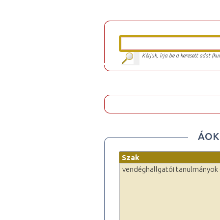
Kérjük, írja be a keresett adat (k
ÁOK 
Szak
vendéghallgatói tanulmányok