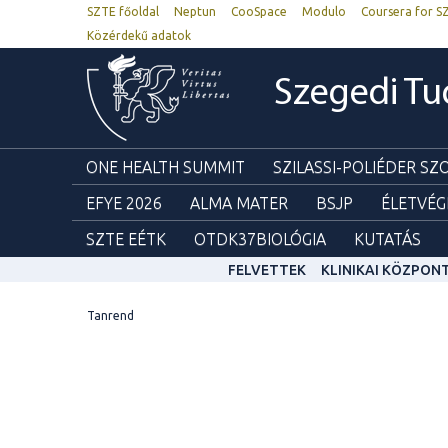
SZTE főoldal
Neptun
CooSpace
Modulo
Coursera for S
Közérdekű adatok
Szegedi T
ONE HEALTH SUMMIT
SZILASSI-POLIÉDER S
EFYE 2026
ALMA MATER
BSJP
ÉLETVÉG
SZTE EÉTK
OTDK37BIOLÓGIA
KUTATÁS
FELVETTEK
KLINIKAI KÖZPON
Tanrend