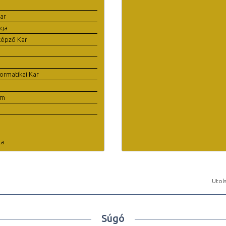
ar
ága
képző Kar
ormatikai Kar
em
la
Utols
Súgó