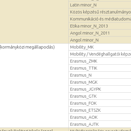
Latin minor_N
Közös képzésű résztanulmányo
Kommunikáció és médiatudomá
Etika minor_N_2013
Angol minor_N_2011
Angol minor_N
(kormányközi megállapodás)
Mobility_MK
Mobility / Vendéghallgatói kép
Erasmus_ZMK
Erasmus_TTIK
Erasmus_N
Erasmus_MGK
Erasmus_JGYPK
Erasmus_GTK
Erasmus_FOK
Erasmus_ETSZK
Erasmus_AOK
Erasmus_AJTK