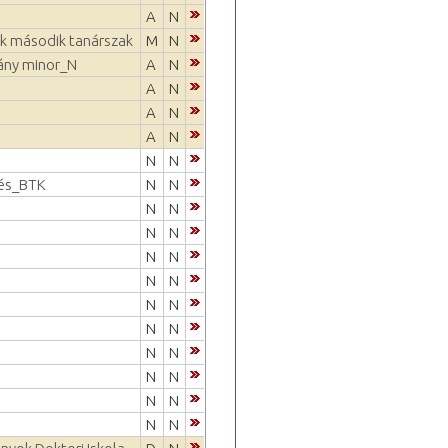
A
N
k második tanárszak
M
N
ny minor_N
A
N
A
N
A
N
A
N
N
N
zés_BTK
N
N
N
N
N
N
N
N
N
N
N
N
N
N
N
N
N
N
N
N
N
N