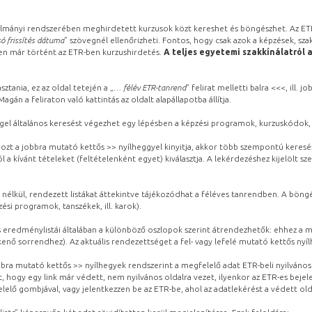
lmányi rendszerében meghirdetett kurzusok közt kereshet és böngészhet. Az ETR
ó frissítés dátuma
” szövegnél ellenőrizheti. Fontos, hogy csak azok a képzések, sza
ben már történt az ETR-ben kurzushirdetés.
A teljes egyetemi szakkínálatról 
sztania, ez az oldal tetején a „
… félév ETR-tanrend
” felirat melletti balra <<<, ill.
gán a feliraton való kattintás az oldalt alapállapotba állítja.
gel általános keresést végezhet egy lépésben a képzési programok, kurzuskódok, 
ozt a jobbra mutató kettős >> nyílheggyel kinyitja, akkor több szempontú keresé
l a kívánt tételeket (feltételenként egyet) kiválasztja. A lekérdezéshez kijelölt s
 nélkül, rendezett listákat áttekintve tájékozódhat a féléves tanrendben. A böng
ési programok, tanszékek, ill. karok).
eredménylistái általában a különböző oszlopok szerint átrendezhetők: ehhez a me
kenő sorrendhez). Az aktuális rendezettséget a fel- vagy lefelé mutató kettős nyí
obbra mutató kettős >> nyílhegyek rendszerint a megfelelő adat ETR-beli nyilváno
, hogy egy link már védett, nem nyilvános oldalra vezet, ilyenkor az ETR-es beje
lelő gombjával, vagy jelentkezzen be az ETR-be, ahol az adatlekérést a védett olda