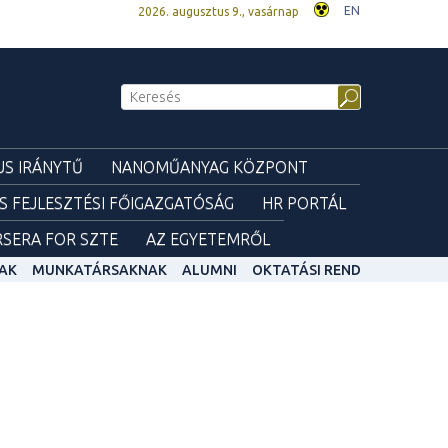
EN
2026. augusztus 9., vasárnap
S IRÁNYTŰ
NANOMŰANYAG KÖZPONT
ÉS FEJLESZTÉSI FŐIGAZGATÓSÁG
HR PORTÁL
SERA FOR SZTE
AZ EGYETEMRŐL
AK
MUNKATÁRSAKNAK
ALUMNI
OKTATÁSI REND