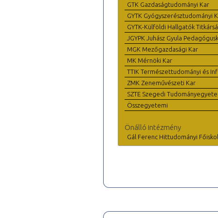
GTK Gazdaságtudományi Kar
GYTK Gyógyszerésztudományi K
GYTK-Külföldi Hallgatók Titkárs
JGYPK Juhász Gyula Pedagógus
MGK Mezőgazdasági Kar
MK Mérnöki Kar
TTIK Természettudományi és Inf
ZMK Zeneművészeti Kar
SZTE Szegedi Tudományegyet
Összegyetemi
Önálló intézmény
Gál Ferenc Hittudományi Főisko