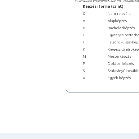
A „
Képzési programok szerinti kurzuskód
Képzési forma (szint)
0
Nem releváns
A
Alapképzés
B
Bachelorképzés
E
Egységes osztatla
F
Felsőfokú szakkép
K
Kiegészítő alapké
M
Mesterképzés
P
Doktori képzés
S
Szakirányú tovább
X
Egyéb képzés