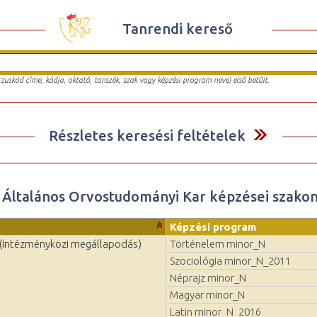
Tanrendi kereső
urzuskód címe, kódja, oktató, tanszék, szak vagy képzési program neve) első betűit.
Részletes keresési feltételek
Általános Orvostudományi Kar képzései szako
Képzési program
 (intézményközi megállapodás)
Történelem minor_N
Szociológia minor_N_2011
Néprajz minor_N
Magyar minor_N
Latin minor_N_2016