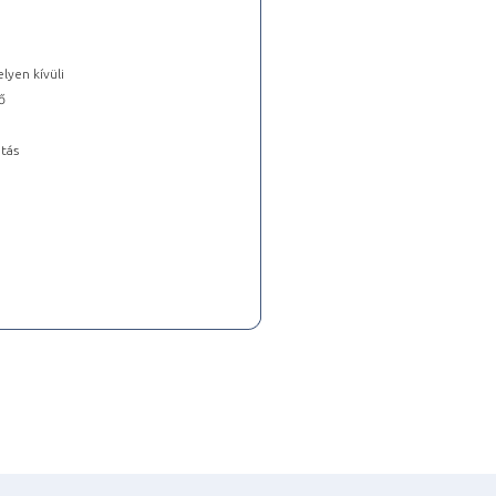
lyen kívüli
ő
tás