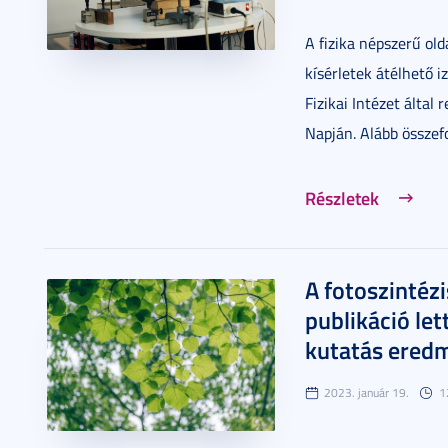
A fizika népszerű old
kísérletek átélhető 
Fizikai Intézet által
Napján. Alább összefo
Részletek
A fotoszintézi
publikáció le
kutatás ered
2023. január 19.
1