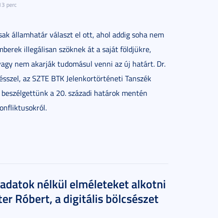
13 perc
sak államhatár választ el ott, ahol addig soha nem
berek illegálisan szöknek át a saját földjükre,
agy nem akarják tudomásul venni az új határt. Dr.
ésszel, az SZTE BTK Jelenkortörténeti Tanszék
 beszélgettünk a 20. századi határok mentén
onfliktusokról.
 adatok nélkül elméleteket alkotni
éter Róbert, a digitális bölcsészet