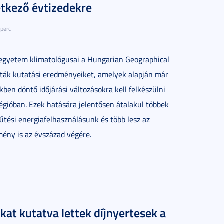
etkező évtizedekre
 perc
gyetem klimatológusai a Hungarian Geographical
lták kutatási eredményeiket, amelyek alapján már
ben döntő időjárási változásokra kell felkészülni
régióban. Ezek hatására jelentősen átalakul többek
hűtési energiafelhasználásunk és több lesz az
mény is az évszázad végére.
t kutatva lettek díjnyertesek a