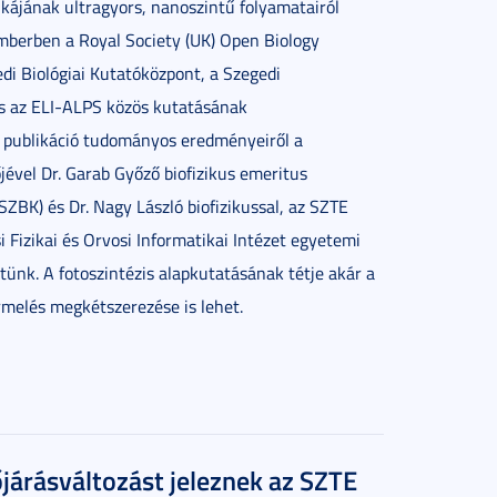
zikájának ultragyors, nanoszintű folyamatairól
mberben a Royal Society (UK) Open Biology
edi Biológiai Kutatóközpont, a Szegedi
 az ELI-ALPS közös kutatásának
publikáció tudományos eredményeiről a
jével Dr. Garab Győző biofizikus emeritus
SZBK) és Dr. Nagy László biofizikussal, az SZTE
 Fizikai és Orvosi Informatikai Intézet egyetemi
tünk. A fotoszintézis alapkutatásának tétje akár a
ermelés megkétszerezése is lehet.
őjárásváltozást jeleznek az SZTE