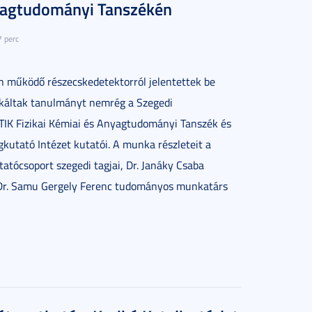
yagtudományi Tanszékén
7 perc
ven működő részecskedetektorról jelentettek be
ikáltak tanulmányt nemrég a Szegedi
K Fizikai Kémiai és Anyagtudományi Tanszék és
utató Intézet kutatói. A munka részleteit a
tatócsoport szegedi tagjai, Dr. Janáky Csaba
Dr. Samu Gergely Ferenc tudományos munkatárs