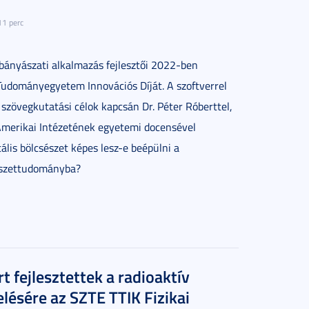
11 perc
nyászati alkalmazás fejlesztői 2022-ben
Tudományegyetem Innovációs Díját. A szoftverrel
szövegkutatási célok kapcsán Dr. Péter Róberttel,
merikai Intézetének egyetemi docensével
tális bölcsészet képes lesz-e beépülni a
szettudományba?
rt fejlesztettek a radioaktív
lésére az SZTE TTIK Fizikai