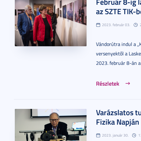
Február 8-ig l
az SZTE TIK-b
2023. február 03.
Vándorútra indul a „
versenyektől a Lasker-
2023. február 8-án a
Részletek
Varázslatos t
Fizika Napján
2023. január 30.
1