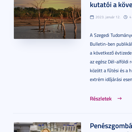
kutatói a köv
2023. január 12.
4
A Szegedi Tudománye
Bulletin-ben publiká
a következő évtizedek
az egész Dél-alföldi 
között a fűtési és a 
extrém időjárási ese
Részletek
Penészgombáka