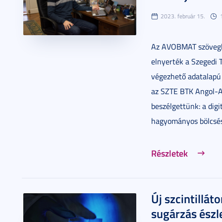
2023. február 15.
Az AVOBMAT szövegbá
elnyerték a Szegedi 
végezhető adatalapú 
az SZTE BTK Angol-A
beszélgettünk: a digi
hagyományos bölcsé
Részletek
Új szcintilláto
sugárzás észle