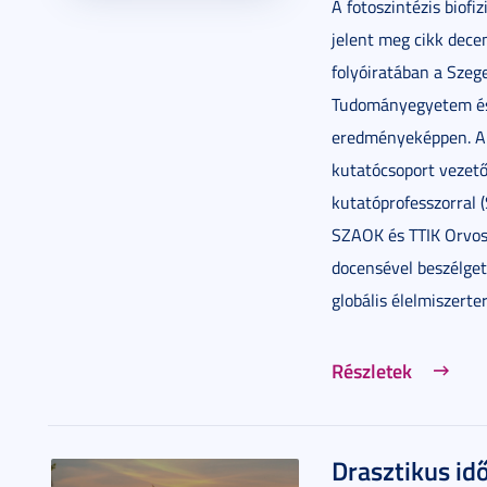
A fotoszintézis biofi
jelent meg cikk dece
folyóiratában a Szeg
Tudományegyetem és
eredményeképpen. A 
kutatócsoport vezető
kutatóprofesszorral (
SZAOK és TTIK Orvosi
docensével beszélget
globális élelmiszert
Részletek
Drasztikus id