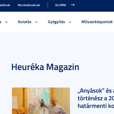
gatóknak
Munkatársaknak
ALUMNI
s
Kutatás
Gyógyítás
Műszerközpontok
Heuréka Magazin
„Anyások” és 
történész a 20
határmenti ko