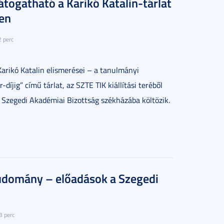
átogatható a Karikó Katalin-tárlat
en
2 perc
Karikó Katalin elismerései – a tanulmányi
díjig” című tárlat, az SZTE TIK kiállítási teréből
 Szegedi Akadémiai Bizottság székházába költözik.
udomány – előadások a Szegedi
3 perc