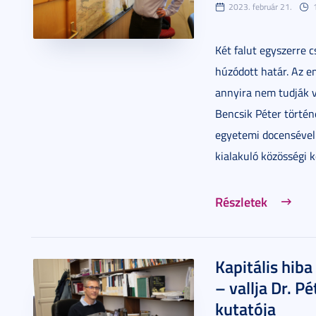
2023. február 21.
Két falut egyszerre c
húzódott határ. Az em
annyira nem tudják v
Bencsik Péter történ
egyetemi docensével
kialakuló közösségi k
Részletek
Kapitális hiba
– vallja Dr. P
kutatója