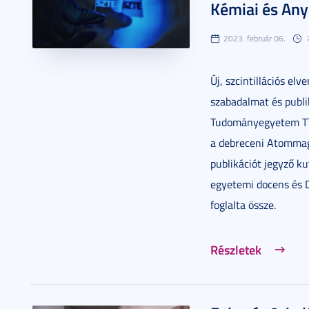
Kémiai és An
2023. február 06.
Új, szcintillációs el
szabadalmat és publ
Tudományegyetem TTI
a debreceni Atommagk
publikációt jegyző ku
egyetemi docens és 
foglalta össze.
Részletek