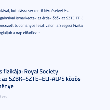
alával, kutatásra serkentő kérdéseivel és a
izgalmával ismerkedtek az érdeklődők az SZTE TTIK
 rendezett tudományos fesztiválon, a Szegedi Fizika
glaljuk a nap előadásait.
s fizikája: Royal Society
tt az SZBK–SZTE–ELI-ALPS közös
ménye
2 perc