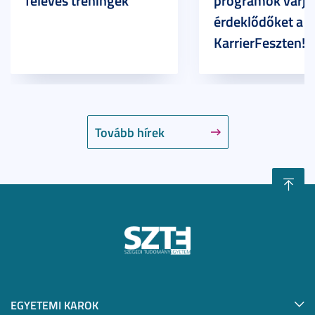
féléves tréningek
programok várjá
érdeklődőket a
KarrierFeszten!
Tovább hírek
EGYETEMI KAROK