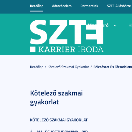
Kezdőlap
Adatvédelem
Partnereink
SZTE Állásbörze
Magunkról
H
Kezdőlap
Kötelező Szakmai Gyakorlat
Bölcsészet És Társadalo
Kötelező szakmai
gyakorlat
KÖTELEZŐ SZAKMAI GYAKORLAT
ÁLLAM- ÉS JOGTUDOMÁNYI KAR