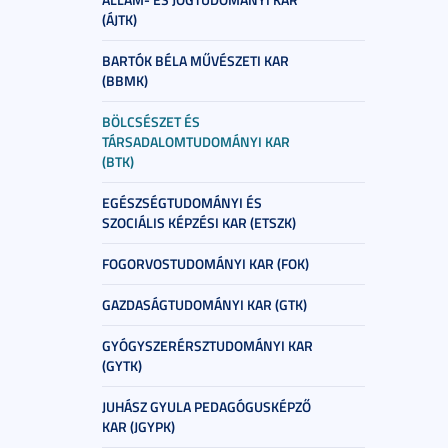
(ÁJTK)
BARTÓK BÉLA MŰVÉSZETI KAR
(BBMK)
BÖLCSÉSZET ÉS
TÁRSADALOMTUDOMÁNYI KAR
(BTK)
EGÉSZSÉGTUDOMÁNYI ÉS
SZOCIÁLIS KÉPZÉSI KAR (ETSZK)
FOGORVOSTUDOMÁNYI KAR (FOK)
GAZDASÁGTUDOMÁNYI KAR (GTK)
GYÓGYSZERÉRSZTUDOMÁNYI KAR
(GYTK)
JUHÁSZ GYULA PEDAGÓGUSKÉPZŐ
KAR (JGYPK)