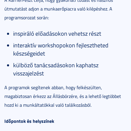
A KarrierFeszt célja, hogy gyakorlati tudást és hasznos
útmutatást adjon a munkaerőpiacra való kilépéshez. A
programsorozat során:
inspiráló előadásokon vehetsz részt
interaktív workshopokon fejlesztheted
készségeidet
külböző tanácsadásokon kaphatsz
visszajelzést
A programok segítenek abban, hogy felkészülten,
magabiztosan érkezz az Állásbörzére, és a lehető legtöbbet
hozd ki a munkáltatókkal való találkozásból.
Időpontok és helyszínek