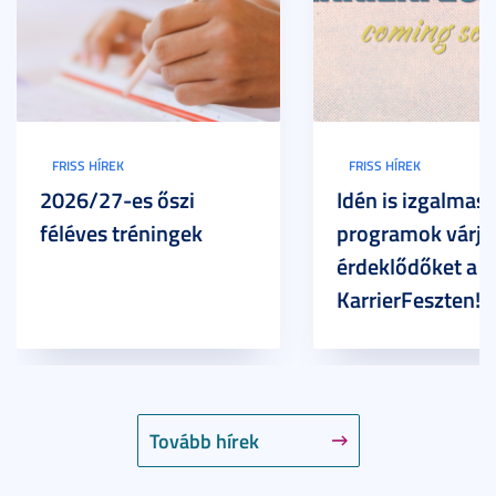
FRISS HÍREK
FRISS HÍREK
2026/27-es őszi
Idén is izgalmas
féléves tréningek
programok várjá
érdeklődőket a
KarrierFeszten!
Tovább hírek