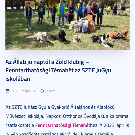
Az Állati jó naptól a Zöld klubig –
Fenntarthatósági Témahét az SZTE JuGyu
iskolában
2023. május 02.
2 perc
Az SZTE Juhász Gyula Gyakorló Általános és Alapfokú
Művészeti Iskolája, Napközi Otthonos Óvodája 8. alkalommal
Fenntarthatósági Témahét
csatlakozott a
hez. A 2023. április
24-én kezdődött országos akció idei, kiemelt témái a