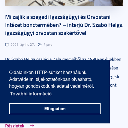
Mi zajlik a szegedi Igazságügyi és Orvostani
Intézet bonctermében? – interjú Dr. Szabó Helga
igazságügyi orvostan szakértővel
2023. április 27.
7 perc
Dr. Szabó Helga családja Zala megyéből az 1990-es években
költözött Szegedre, ahol felsőfokú tanulmányai befejezése
Oldalainkon HTTP-sütiket használunk.
után, 2013-ban megkezdte hivatása gyakorlását a Szegedi
Adatvédelmi tájékoztatónkban olvasható,
Tudományegyetem Szent-Györgyi Albert Klinikai Központ
hogyan gondoskodunk adatai védelméről.
Igazságügyi és Orvostani Intézetében. A szakértőt
További információ
hivatásról, egyedi esetekről, családról és szabadidőről
Elfogadom
kérdeztük.
Részletek