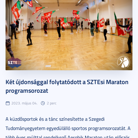
Két újdonsággal folytatódott a SZTEsi Maraton
programsorozat
2023. május 04.
2 perc
A küzdősportok és a tánc színesítette a Szegedi
Tudományegyetem egyedülálló sportos programsorozatát. A
több éves múlttal rendelkező Aerobik Maraton után először