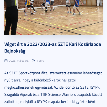
Véget ért a 2022/2023-as SZTE Kari Kosárlabda
Bajnokság
2023. május 03.
1 perc
Az SZTE Sportközpont által szervezett esemény lehetőséget
nyújt arra, hogy a különböző karok hallgatói
megküzdhessenek egymással. Az idei döntő az SZTE JGYPK
Száguldó Viperák és a TTIK Science Warriors csapatok között
zajlott le, melyből a JGYPK csapata került ki győztesként.