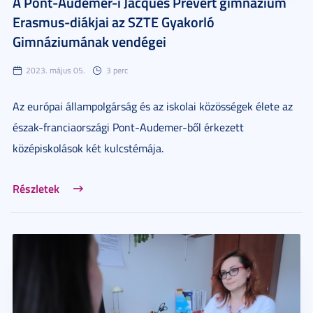
A Pont-Audemer-i Jacques Prévert gimnázium
Erasmus-diákjai az SZTE Gyakorló
Gimnáziumának vendégei
2023. május 05.
3 perc
Az európai állampolgárság és az iskolai közösségek élete az
észak-franciaországi Pont-Audemer-ből érkezett
középiskolások két kulcstémája.
Részletek