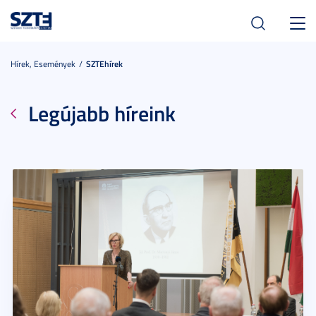
Toggl
navig
Hírek, Események
SZTEhírek
Legújabb híreink