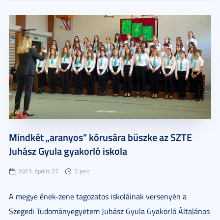
Mindkét „aranyos” kórusára büszke az SZTE
Juhász Gyula gyakorló iskola
2023. április 27.
2 perc
A megye ének-zene tagozatos iskoláinak versenyén a
Szegedi Tudományegyetem Juhász Gyula Gyakorló Általános