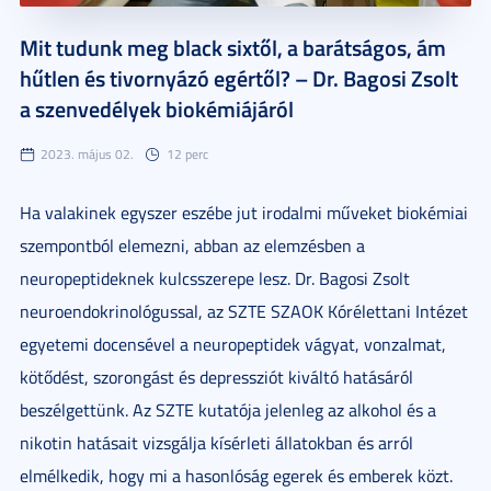
Mit tudunk meg black sixtől, a barátságos, ám
hűtlen és tivornyázó egértől? – Dr. Bagosi Zsolt
a szenvedélyek biokémiájáról
2023. május 02.
12 perc
Ha valakinek egyszer eszébe jut irodalmi műveket biokémiai
szempontból elemezni, abban az elemzésben a
neuropeptideknek kulcsszerepe lesz.
Dr. Bagosi Zsolt
neuroendokrinológussal, az SZTE SZAOK Kórélettani Intézet
egyetemi docensével a neuropeptidek
vágyat, vonzalmat,
kötődést, szorongást és depressziót kiváltó hatásáról
beszélgettünk. Az SZTE kutatója jelenleg az alkohol és a
nikotin hatásait vizsgálja
kísérleti állatokban és arról
elmélkedik, hogy mi a hasonlóság egerek és emberek közt.