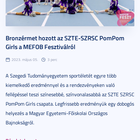
Bronzérmet hozott az SZTE-SZRSC PomPom
Girls a MEFOB Fesztiválról
2023. május 05.
3 perc
A Szegedi Tudományegyetem sportéletét egyre több
kiemelkedő eredménnyel és a rendezvényeken való
fellépéssel teszi színesebbé, színvonalasabbá az SZTE SZRSC
PomPom Girls csapata. Legfrissebb eredményük egy dobogós
helyezés a Magyar Egyetemi-Főiskolai Országos
Bajnokságról.