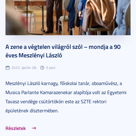
A zene a végtelen világról szól – mondja a 90
éves Meszlényi László
2023. április 28.
5 perc
Meszlényi László karnagy, főiskolai tanár, oboaművész, a
Musica Parlante Kamarazenekar alapítója volt az Egyetemi
Tavasz vendége csütörtökön este az SZTE rektori
épületének dísztermében.
Részletek