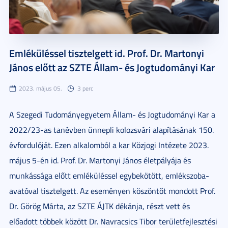
Emléküléssel tisztelgett id. Prof. Dr. Martonyi
János előtt az SZTE Állam- és Jogtudományi Kar
2023. május 05.
3 perc
A Szegedi Tudományegyetem Állam- és Jogtudományi Kar a
2022/23-as tanévben ünnepli kolozsvári alapításának 150.
évfordulóját. Ezen alkalomból a kar Közjogi Intézete 2023.
május 5-én id. Prof. Dr. Martonyi János életpályája és
munkássága előtt emléküléssel egybekötött, emlékszoba-
avatóval tisztelgett. Az eseményen köszöntőt mondott Prof.
Dr. Görög Márta, az SZTE ÁJTK dékánja, részt vett és
előadott többek között Dr. Navracsics Tibor területfejlesztési