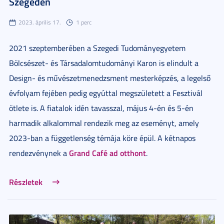
Szegeden
2023. április 17.
1 perc
2021 szeptemberében a Szegedi Tudományegyetem
Bölcsészet- és Társadalomtudományi Karon is elindult a
Design- és művészetmenedzsment mesterképzés, a legelső
évfolyam fejében pedig egyúttal megszületett a Fesztivál
ötlete is. A fiatalok idén tavasszal, május 4-én és 5-én
harmadik alkalommal rendezik meg az eseményt, amely
2023-ban a függetlenség témája köre épül. A kétnapos
Grand Café ad otthont
rendezvénynek a
.
Részletek