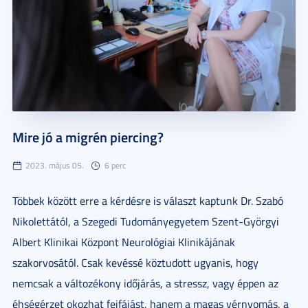
Mire jó a migrén piercing?
2023. május 05.
6 perc
Többek között erre a kérdésre is választ kaptunk Dr. Szabó
Nikolettától, a Szegedi Tudományegyetem Szent-Györgyi
Albert Klinikai Központ Neurológiai Klinikájának
szakorvosától. Csak kevéssé köztudott ugyanis, hogy
nemcsak a változékony időjárás, a stressz, vagy éppen az
éhségérzet okozhat fejfájást, hanem a magas vérnyomás, a