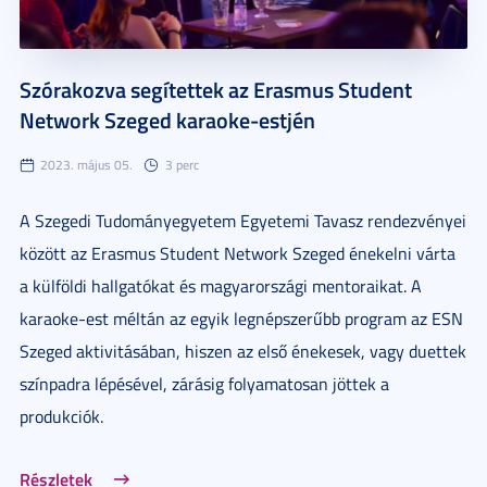
Szórakozva segítettek az Erasmus Student
Network Szeged karaoke-estjén
2023. május 05.
3 perc
A Szegedi Tudományegyetem Egyetemi Tavasz rendezvényei
között az Erasmus Student Network Szeged énekelni várta
a külföldi hallgatókat és magyarországi mentoraikat. A
karaoke-est méltán az egyik legnépszerűbb program az ESN
Szeged aktivitásában, hiszen az első énekesek, vagy duettek
színpadra lépésével, zárásig folyamatosan jöttek a
produkciók.
Részletek