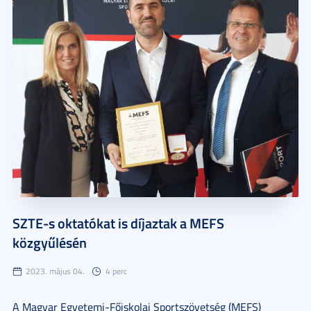
SZTE-s oktatókat is díjaztak a MEFS
közgyűlésén
2023. május 04.
4 perc
A Magyar Egyetemi-Főiskolai Sportszövetség (MEFS)