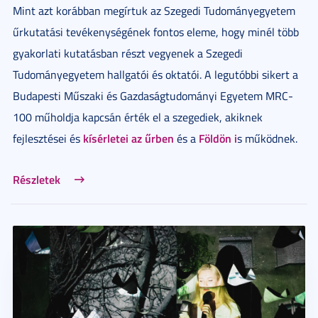
Mint azt korábban megírtuk az Szegedi Tudományegyetem
űrkutatási tevékenységének fontos eleme, hogy minél több
gyakorlati kutatásban részt vegyenek a Szegedi
Tudományegyetem hallgatói és oktatói. A legutóbbi sikert a
Budapesti Műszaki és Gazdaságtudományi Egyetem MRC-
100 műholdja kapcsán érték el a szegediek, akiknek
kísérletei az űrben
Földön i
fejlesztései és
és a
s működnek.
Részletek