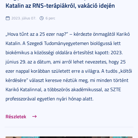
Katalin az RNS-terápiákról, vakáció idején
2023. július 07.
6 perc
„Hova tűnt az a 25 ezer nap?” – kérdezte önmagától Karikó
Katalin. A Szegedi Tudományegyetemen biológussá lett
biokémikus a közösségi oldalára értesítést kapott: 2023.
június 29. az a dátum, ami arról lehet nevezetes, hogy 25
ezer nappal korábban született erre a világra. A tudós „költői
kérdésére” választ keresve néztük meg, mi minden történt
Karikó Katalinnal, a többszörös akadémikussal, az SZTE
professzorával egyetlen nyári hónap alatt.
Részletek