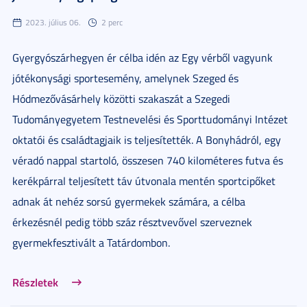
2023. július 06.
2 perc
Gyergyószárhegyen ér célba idén az Egy vérből vagyunk
jótékonysági sportesemény, amelynek Szeged és
Hódmezővásárhely közötti szakaszát a Szegedi
Tudományegyetem Testnevelési és Sporttudományi Intézet
oktatói és családtagjaik is teljesítették. A Bonyhádról, egy
véradó nappal startoló, összesen 740 kilométeres futva és
kerékpárral teljesített táv útvonala mentén sportcipőket
adnak át nehéz sorsú gyermekek számára, a célba
érkezésnél pedig több száz résztvevővel szerveznek
gyermekfesztivált a Tatárdombon.
Részletek