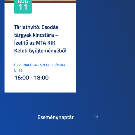
AUG
11
Tárlatnyitó: Csodás
tárgyak kincstára –
Ízelítő az MTA KIK
Keleti Gyűjteményéből
ÚJ ZSINAGÓGA - SZEGED, JÓSIKA
U. 10.
16:00 - 18:00
Eseménynaptár