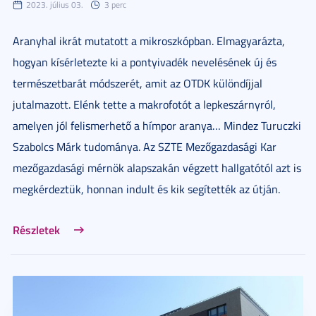
2023. július 03.
3 perc
Aranyhal ikrát mutatott a mikroszkópban. Elmagyarázta,
hogyan kísérletezte ki a pontyivadék nevelésének új és
természetbarát módszerét, amit az OTDK különdíjjal
jutalmazott. Elénk tette a makrofotót a lepkeszárnyról,
amelyen jól felismerhető a hímpor aranya… Mindez Turuczki
Szabolcs Márk tudománya. Az SZTE Mezőgazdasági Kar
mezőgazdasági mérnök alapszakán végzett hallgatótól azt is
megkérdeztük, honnan indult és kik segítették az útján.
Részletek