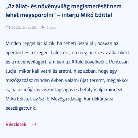
„Az állat- és növényvilág megismerését nem
lehet megspórolni” – interjú Mikó Edittel
2023. június 30.
6 perc
Minden reggel biciklizik, ha teheti úszni jár, odavan az
operáért és a szegedi balettért, na meg persze az állatokért
és a növényvilágért, amiben az Alföld bővelkedik. Pontosan
tudja, mikor kell vetni és aratni, hisz abban, hogy egy
mezőgazdász minden évben valami újat teremt, még akkor
is, ha az időjárás viszontagságos és befolyásolja mindezt.
Mikó Edittel, az SZTE Mezőgazdasági Kar dékánjával
beszélgettünk.
Részletek