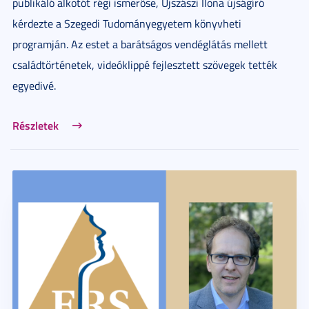
publikáló alkotót régi ismerőse, Újszászi Ilona újságíró
kérdezte a Szegedi Tudományegyetem könyvheti
programján. Az estet a barátságos vendéglátás mellett
családtörténetek, videóklippé fejlesztett szövegek tették
egyedivé.
Részletek