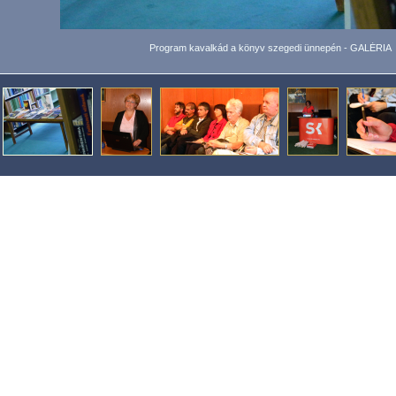
Program kavalkád a könyv szegedi ünnepén - GALÉRIA