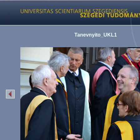
Tanevnyito_UKL1