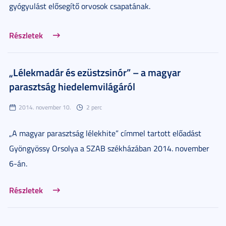
gyógyulást elősegítő orvosok csapatának.
Részletek
„Lélekmadár és ezüstzsinór” – a magyar
parasztság hiedelemvilágáról
2014. november 10.
2 perc
„A magyar parasztság lélekhite” címmel tartott előadást
Gyöngyössy Orsolya a SZAB székházában 2014. november
6-án.
Részletek