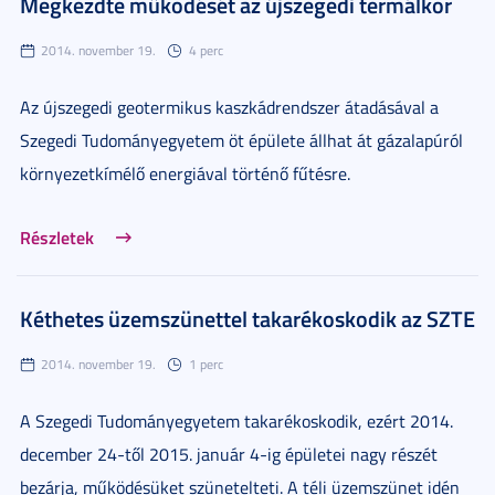
Megkezdte működését az újszegedi termálkör
2014. november 19.
4 perc
Az újszegedi geotermikus kaszkádrendszer átadásával a
Szegedi Tudományegyetem öt épülete állhat át gázalapúról
környezetkímélő energiával történő fűtésre.
Részletek
Kéthetes üzemszünettel takarékoskodik az SZTE
2014. november 19.
1 perc
A Szegedi Tudományegyetem takarékoskodik, ezért 2014.
december 24-től 2015. január 4-ig épületei nagy részét
bezárja, működésüket szünetelteti. A téli üzemszünet idén