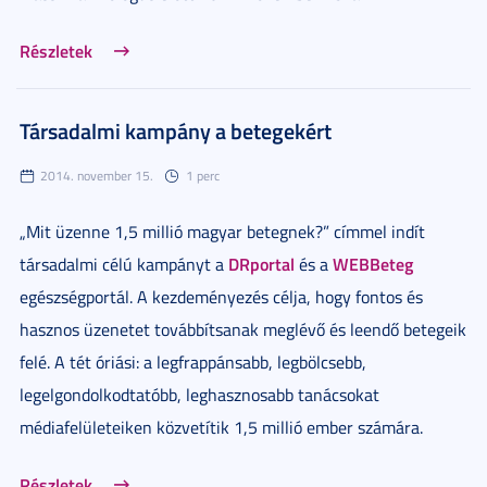
Részletek
Társadalmi kampány a betegekért
2014. november 15.
1 perc
„Mit üzenne 1,5 millió magyar betegnek?” címmel indít
DRportal
WEBBeteg
társadalmi célú kampányt a
és a
egészségportál. A kezdeményezés célja, hogy fontos és
hasznos üzenetet továbbítsanak meglévő és leendő betegeik
felé. A tét óriási: a legfrappánsabb, legbölcsebb,
legelgondolkodtatóbb, leghasznosabb tanácsokat
médiafelületeiken közvetítik 1,5 millió ember számára.
Részletek