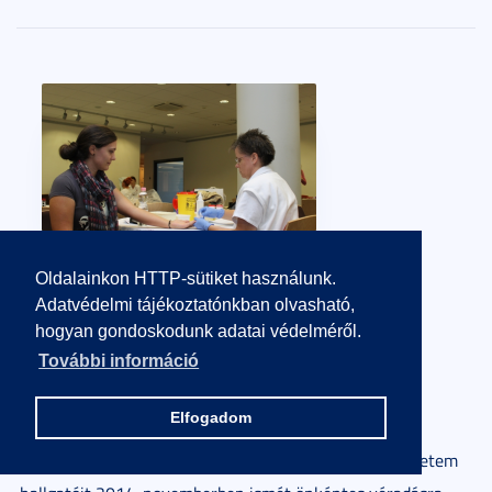
Oldalainkon HTTP-sütiket használunk.
Ments meg te is három életet! – véradás az
Adatvédelmi tájékoztatónkban olvasható,
SZTE-n
hogyan gondoskodunk adatai védelméről.
További információ
2014. november 05.
1 perc
Elfogadom
2014. szeptember 1-jén kezdetét vette a 9. Országos
Felsőoktatási Véradóverseny. A Szegedi Tudományegyetem