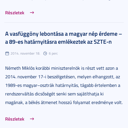
Részletek
A vasfüggöny lebontása a magyar nép érdeme –
a 89-es határnyitásra emlékeztek az SZTE-n
2014. november 18.
6 perc
Németh Miklós korábbi miniszterelnök is részt vett azon a
2014. november 17-i beszélgetésen, melyen elhangzott, az
1989-es magyar–osztrák határnyitás, tágabb értelemben a
rendszerváltás dicsőségét senki sem sajátíthatja ki
magának, a békés átmenet hosszú folyamat eredménye volt.
Részletek