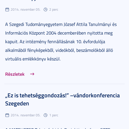
2014. november 05.
2 perc
A Szegedi Tudományegyetem József Attila Tanulmányi és
Információs Központ 2004 decemberében nyitotta meg
kapuit. Az intézmény fennállásának 10. évfordulója
alkalmából fényképekből, videókból, beszámolókból álló
virtuális emlékkönyv készül.
Részletek
„Ez is tehetséggondozás!” –vándorkonferencia
Szegeden
2014. november 05.
1 perc