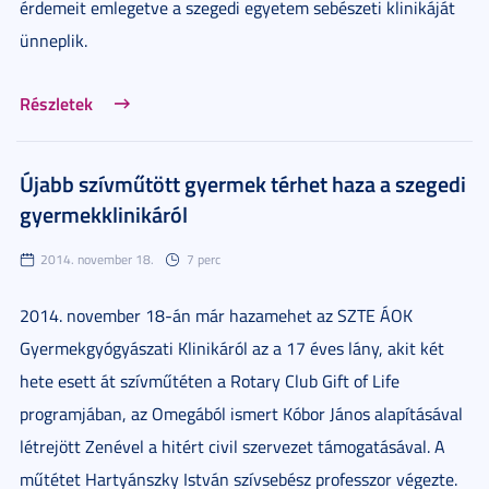
érdemeit emlegetve a szegedi egyetem sebészeti klinikáját
ünneplik.
Részletek
Újabb szívműtött gyermek térhet haza a szegedi
gyermekklinikáról
2014. november 18.
7 perc
2014. november 18-án már hazamehet az SZTE ÁOK
Gyermekgyógyászati Klinikáról az a 17 éves lány, akit két
hete esett át szívműtéten a Rotary Club Gift of Life
programjában, az Omegából ismert Kóbor János alapításával
létrejött Zenével a hitért civil szervezet támogatásával. A
műtétet Hartyánszky István szívsebész professzor végezte.