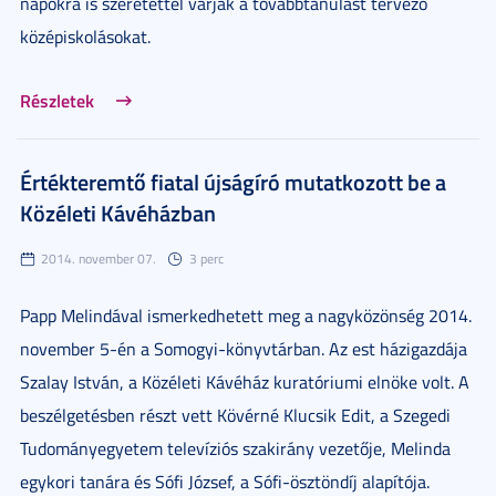
napokra is szeretettel várják a továbbtanulást tervező
középiskolásokat.
Részletek
Értékteremtő fiatal újságíró mutatkozott be a
Közéleti Kávéházban
2014. november 07.
3 perc
Papp Melindával ismerkedhetett meg a nagyközönség 2014.
november 5-én a Somogyi-könyvtárban. Az est házigazdája
Szalay István, a Közéleti Kávéház kuratóriumi elnöke volt. A
beszélgetésben részt vett Kövérné Klucsik Edit, a Szegedi
Tudományegyetem televíziós szakirány vezetője, Melinda
egykori tanára és Sófi József, a Sófi-ösztöndíj alapítója.