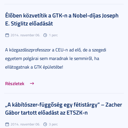
Élőben közvetítik a GTK-n a Nobel-díjas Joseph
E. Stiglitz előadását
2014. november 06.
1 perc
A közgazdászprofesszor a CEU-n ad elő, de a szegedi
egyetem polgárai sem maradnak le semmiről, ha
ellátogatnak a GTK épületébe!
Részletek
„A kábítószer-függőség egy fétistárgy” – Zacher
Gábor tartott előadást az ETSZK-n
2014. november 06.
3 perc