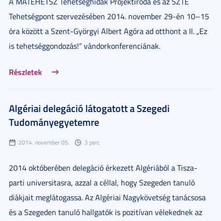
A MATEHETSZ Tehetséghidak Projektiroda és az SZTE
Tehetségpont szervezésében 2014. november 29-én 10–15
óra között a Szent-Györgyi Albert Agóra ad otthont a II. „Ez
is tehetséggondozás!” vándorkonferenciának.
Részletek
Algériai delegáció látogatott a Szegedi
Tudományegyetemre
2014. november 05.
3 perc
2014 októberében delegáció érkezett Algériából a Tisza-
parti universitasra, azzal a céllal, hogy Szegeden tanuló
diákjait meglátogassa. Az Algériai Nagykövetség tanácsosa
és a Szegeden tanuló hallgatók is pozitívan vélekednek az