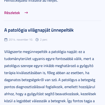
Felnőttképzési Intézete ad helyet.
Részletek
A patológia világnapját ünnepelték
2014. november 10.
2 perc
Világszerte megünnepelték a patológia napját: ez a
tudományterület ugyanis egyre fontosabbá válik, mert a
patológus szerepe egyre inkább meghatározó a gyógyító
terápia kiválasztásában is, főleg abban az esetben, ha
daganatos betegségekről van szó. A patológus a betegség
pontos diagnosztizálásval foglalkozik, emellett hozzájárul
ahhoz, hogy a gyógyítást segítő beavatkozások, kezelések
közül a legjobbat válasszák a betegnek. Így fontos tagja a