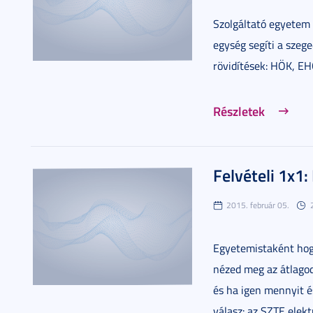
Szolgáltató egyetem 
egység segíti a szeg
rövidítések: HÖK, EH
Részletek
Felvételi 1x1
2015. február 05.
Egyetemistaként hogy
nézed meg az átlago
és ha igen mennyit é
válasz: az SZTE elekt