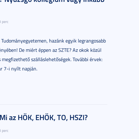
3 perc
edi Tudományegyetemen, hazánk egyik legrangosabb
ényében! De miért éppen az SZTE? Az okok közül
 és megfizethető szálláslehetőségek. További érvek:
 7-i nyílt napján.
: Mi az HÖK, EHÖK, TO, HSZI?
3 perc