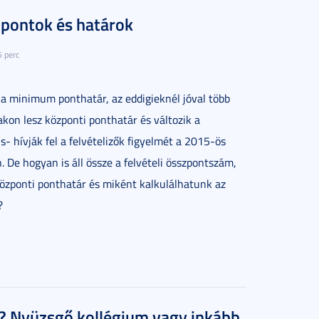
: pontok és határok
5 perc
a minimum ponthatár, az eddigieknél jóval több
akon lesz központi ponthatár és változik a
- hívják fel a felvételizők figyelmét a 2015-ös
án. De hogyan is áll össze a felvételi összpontszám,
özponti ponthatár és miként kalkulálhatunk az
?
? Nyüzsgő kollégium vagy inkább