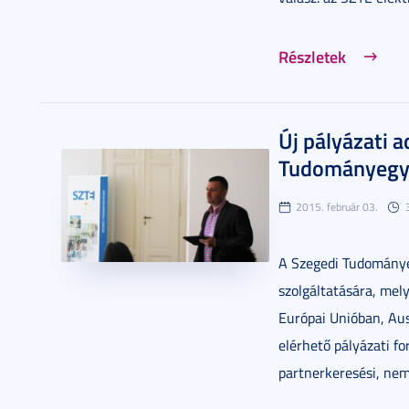
Részletek
Új pályázati a
Tudományeg
2015. február 03.
A Szegedi Tudománye
szolgáltatására, mel
Európai Unióban, Aus
elérhető pályázati fo
partnerkeresési, nemz