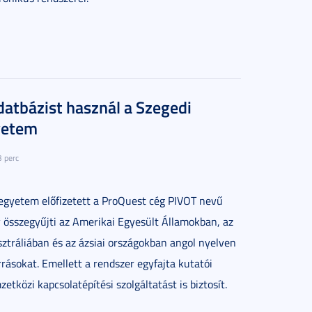
datbázist használ a Szegedi
yetem
3 perc
gyetem előfizetett a ProQuest cég PIVOT nevű
y összegyűjti az Amerikai Egyesült Államokban, az
ztráliában és az ázsiai országokban angol nyelven
rrásokat. Emellett a rendszer egyfajta kutatói
etközi kapcsolatépítési szolgáltatást is biztosít.