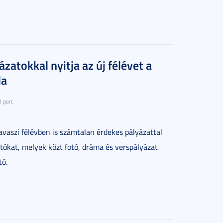
ázatokkal nyitja az új félévet a
da
3 perc
tavaszi félévben is számtalan érdekes pályázattal
atókat, melyek közt fotó, dráma és verspályázat
tó.