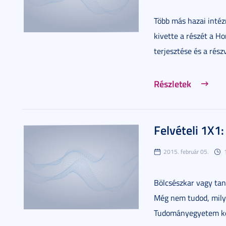
Több más hazai inté
kivette a részét a H
terjesztése és a rész
Részletek
Felvételi 1X1:
2015. február 05.
Bölcsészkar vagy tan
Még nem tudod, milye
Tudományegyetem kép