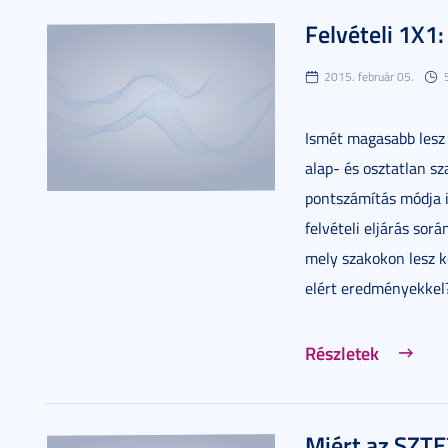
Felvételi 1X1
2015. február 05.
Ismét magasabb lesz 
alap- és osztatlan sz
pontszámítás módja is
felvételi eljárás sor
mely szakokon lesz k
elért eredményekkel
Részletek
Miért az SZTE