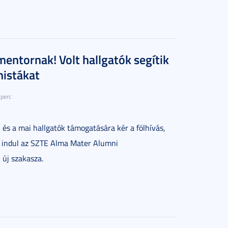
mentornak! Volt hallgatók segítik
mistákat
 perc
 és a mai hallgatók támogatására kér a fölhívás,
n indul az SZTE Alma Mater Alumni
új szakasza.