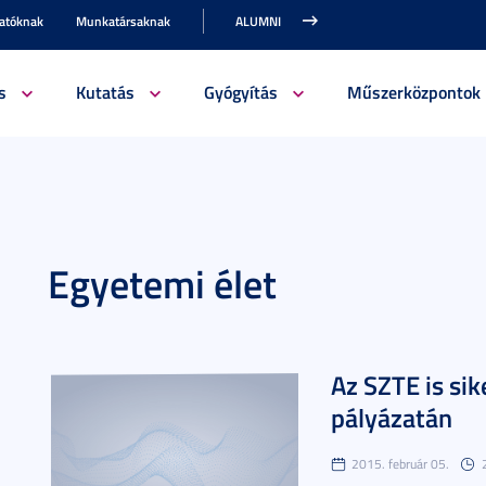
gatóknak
Munkatársaknak
ALUMNI
s
Kutatás
Gyógyítás
Műszerközpontok
Egyetemi élet
Az SZTE is sik
pályázatán
2015. február 05.