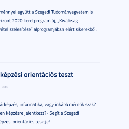
zménnyel együtt a Szegedi Tudományegyetem is
orizont 2020 keretprogram új, „Kiválóság
vétel szélesítése” alprogramjában elért sikerekből.
 képzési orientációs teszt
1 perc
árképzés, informatika, vagy inkább mérnök szak?
n képzésre jelentkezz?- Segít a Szegedi
zési orientációs tesztje!