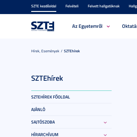
SZTE kezdőoldal
Felvételi
Felvett hallgatóknak
Hall
Az Egyetemről
Oktatá
Hírek, Események
SZTEhírek
SZTEhírek
SZTEHÍREK FŐOLDAL
AJÁNLÓ
SAJTÓSZOBA
HÍRARCHÍVUM