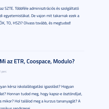
az SZTE. Többféle adminisztrációs és szolgáltató
edi egyetemistákat. De vajon mit takarnak ezek a
ÖK, TO, HSZI? Olvass tovább, és megtudod!
: Mi az ETR, Coospace, Modulo?
2 perc
an kérsz iskolalátogatási igazolást? Hogyan
dat? Honnan tudod meg, hogy kapsz-e ösztöndíjat,
s mikor? Hol találod meg a kurzus tananyagát? A
ronikus rendszerei.