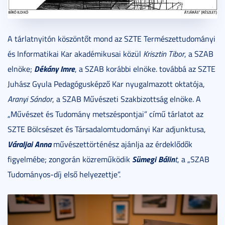
A tárlatnyitón köszöntőt mond az SZTE Természettudományi
és Informatikai Kar akadémikusai közül
Krisztin Tibor
, a SZAB
Dékány Imre
elnöke;
, a SZAB korábbi elnöke. továbbá az SZTE
Juhász Gyula Pedagógusképző Kar nyugalmazott oktatója,
Aranyi Sándor
, a SZAB Művészeti Szakbizottság elnöke. A
„Művészet és Tudomány metszéspontjai” című tárlatot az
SZTE Bölcsészet és Társadalomtudományi Kar adjunktusa,
Váraljai Anna
művészettörténész ajánlja az érdeklődők
Sümegi Bálin
figyelmébe; zongorán közreműködik
t
, a „SZAB
Tudományos-díj első helyezettje”.