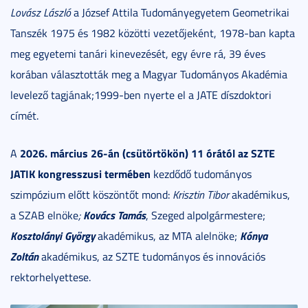
Lovász László
a József Attila Tudományegyetem Geometrikai
Tanszék 1975 és 1982 közötti vezetőjeként, 1978-ban kapta
meg egyetemi tanári kinevezését, egy évre rá, 39 éves
korában választották meg a Magyar Tudományos Akadémia
levelező tagjának;1999-ben nyerte el a JATE díszdoktori
címét.
2026. március 26-án (csütörtökön) 11 órától az SZTE
A
JATIK kongresszusi termében
kezdődő tudományos
szimpózium előtt köszöntőt mond:
Krisztin Tibor
akadémikus,
Kovács Tamás
a SZAB elnöke
;
, Szeged alpolgármestere;
Kosztolányi György
Kónya
akadémikus, az MTA alelnöke;
Zoltán
akadémikus, az SZTE tudományos és innovációs
rektorhelyettese.