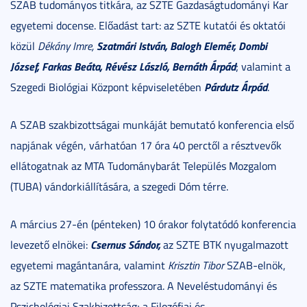
SZAB tudományos titkára, az SZTE Gazdaságtudományi Kar
egyetemi docense. Előadást tart: az SZTE kutatói és oktatói
Szatmári István, Balogh Elemér, Dombi
közül
Dékány Imre,
József, Farkas Beáta, Révész László, Bernáth Árpád
; valamint a
Párdutz Árpád
Szegedi Biológiai Központ képviseletében
.
A SZAB szakbizottságai munkáját bemutató konferencia első
napjának végén, várhatóan 17 óra 40 perctől a résztvevők
ellátogatnak az MTA Tudománybarát Település Mozgalom
(TUBA) vándorkiállítására, a szegedi Dóm térre.
A március 27-én (pénteken) 10 órakor folytatódó konferencia
Csernus Sándor,
levezető elnökei:
az SZTE BTK nyugalmazott
egyetemi magántanára, valamint
Krisztin Tibor
SZAB-elnök,
az SZTE matematika professzora. A Neveléstudományi és
Pszichológiai Szakbizottság; a Filozófiai és