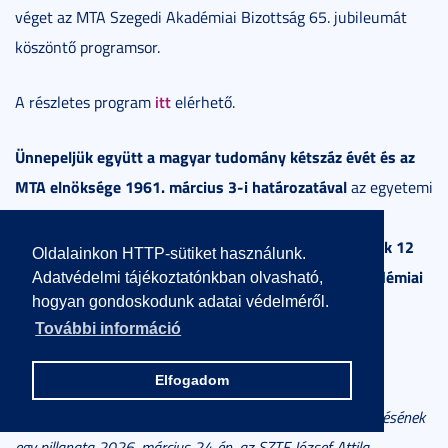
véget az MTA Szegedi Akadémiai Bizottság 65. jubileumát
köszöntő programsor.
itt
A részletes program
elérhető.
Ünnepeljük együtt a magyar tudomány kétszáz évét és az
MTA elnöksége 1961. március 3-i határozatával
az egyetemi
városokban sorra létrehozott akadémiai területi
a 27 szegedi tudós, köztük 12
bizottságokat, azok közül is
Oldalainkon HTTP-sütiket használunk.
akadémikus által elsőként megalakított Szegedi Akadémiai
Adatvédelmi tájékoztatónkban olvasható,
hogyan gondoskodunk adatai védelméről.
Bizottságot
!
További információ
Elfogadom
A borítóképen: a Szilassi poliéder üveg-acél szobor elhelyezésének
egy pillanata 2026. március 24-én, az SZTE József Attila