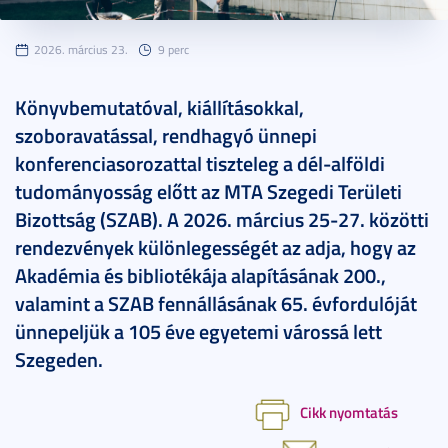
2026. március 23.
9 perc
Könyvbemutatóval, kiállításokkal,
szoboravatással, rendhagyó ünnepi
konferenciasorozattal tiszteleg a dél-alföldi
tudományosság előtt az MTA Szegedi Területi
Bizottság (SZAB). A 2026. március 25-27. közötti
rendezvények különlegességét az adja, hogy az
Akadémia és bibliotékája alapításának 200.,
valamint a SZAB fennállásának 65. évfordulóját
ünnepeljük a 105 éve egyetemi várossá lett
Szegeden.
Cikk nyomtatás