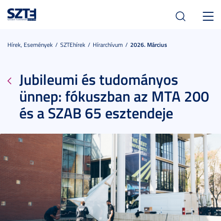
Toggl
navig
Hírek, Események
SZTEhírek
Hírarchívum
2026. Március
Jubileumi és tudományos
ünnep: fókuszban az MTA 200
és a SZAB 65 esztendeje