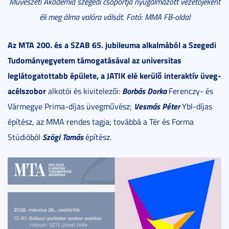
Művészeti Akadémia szegedi csoportja nyugalmazott vezetőjeként
éli meg álma valóra válsát. Fotó: MMA FB-oldal
Az MTA 200. és a SZAB 65. jubileuma alkalmából a Szegedi
Tudományegyetem támogatásával az universitas
leglátogatottabb épülete, a JATIK elé kerülő interaktív üveg-
acélszobor
Borbás Dorka
alkotói és kivitelezői:
Ferenczy- és
Vesmás Péter
Vármegye Prima-díjas üvegművész;
Ybl-díjas
építész, az MMA rendes tagja; továbbá a Tér és Forma
Szögi Tamás
Stúdióból
építész.