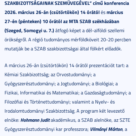
SZAKBIZOTTSÁGAINAK SZEMÜVEGÉVEL” című konferencia
2026. március 26-án (csütörtökön) 14 órától
március
és
27-én (pénteken) 10 órától az MTA SZAB székházában
(Szeged, Somogyi u. 7.)
átfogó képet a dél-alföldi szellemi
örökségről. A régió tudományos mérföldköveit 20-20 percben
mutatják be a SZAB szakbizottságai által fölkért előadók.
A március 26-án (csütörtökön) 14 órától prezentációt tart: a
Kémiai Szakbizottság; az Orvostudományi; a
Gyógyszerésztudományi; a Jogtudományi; a Biológiai; a
Fizikai, Informatikai és Matematikai; a Gazdaságtudományi; a
Filozófiai és Történettudományi; valamint a Nyelv- és
Irodalomtudományi Szakbizottság. A program két levezető
Hohmann Judit
elnöke:
akadémikus, a SZAB alelnöke, az SZTE
Vilmányi Márton
Gyógyszerésztudományi kar professzora;
, a