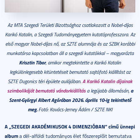
Az MTA Szegedi Területi Bizottsághoz csatlakozott a Nobel-díjas
Karikó Katalin, a Szegedi Tudományegyetem kutatóprofesszora. Az
első magyar Nobel-díjas nő, az SZTE alumnája és az SZBK korábbi
munkatársa kapcsolatban áll a szegedi kutatókkal
–
magyarázta
Krisztin Tibor
, amikor megtekintette a Karikó Katalin
legkülönlegesebb kitüntetéseit bemutató sajtófotó kiállítást az
A Karikó Katalin díjainak
SZTE Dugonics téri épülete aulájában.
szimbolikáját bemutató vándorkiállítás
a
a legújabb állomásán,
Szent-Györgyi Albert Agórában 2026. április 10-ig tekinthető
meg.
Fotó: Kovács-Jerney Ádám / SZTE NKI
A „SZEGEDI AKADÉMIKUSOK 4 DIMENZIÓBAN” című ünnepi
album
a dél-alföldi tudományos élet főszereplőit bemutatva