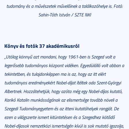
tudomány és a művészetek művelőinek a találkozóhelye is. Fotó:
Sahin-Tóth István / SZTE NKI
Könyv és fotók 37 akadémikusról
„Utólag könnyű azt mondani, hogy 1961-ben is Szeged volt a
legerősebb tudományos központ vidéken. Egyedülálló volt abban a
tekintetben, és tulajdonképpen ma is az, hogy az itt elért
tudományos eredményekért Nobel-díjat ítéltek oda Szent-Györgyi
Albertnek. Hozzátehetjük, hogy azóta még egy Nobel-díjas kutató,
Karikó Katalin munkásságának az elismertsége tovább növeli a
Szegedi Tudományegyetem és az itteni kutatóhelyek rangját. De
ezen a világszerte ismert kitüntetésen és a Szegedhez kötődő
Nobel-díjasok nemzetközi ismertségén kívül is sok mutató igazolja,