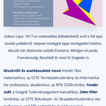
Szilassi Lajos 1977-es matematikai felfedezéséről, erről a hét lapú
konkáv poliéderről, melynek mindegyik lapja mindegyikkel határos,
készült már térplasztia sokfelé (Canberra, Michigan-tó partja,
Franciaország, Bonyhád) és most itt Szegeden is.
Köszöntőt és avatóbeszédet mond
Krisztin Tibor
matematikus, az SZTE Természettudományi és Informatikai
Fendler
Kar professzora, akadémikus, az MTA SZAB elnöke;
Judit
Zakar Péter
, a Szegedi Tudományegyetem kancellárja;
történész, az SZTE Bölcsészet- és Társadalomtudományi Kar