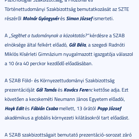
Történettudományi Szakbizottság bemutatkozását az SZTE
Molnár Gyöngyvér
Simon József
részéről
és
ismerteti.
A
„Segíthet a tudománynak a közoktatás?”
kérdésre a SZAB
Gál Béla
elnöksége által felkért előadó,
, a szegedi Radnóti
Miklós Kísérleti Gimnázium nyugalmazott igazgatója válaszol
a 10 óra 40 perckor kezdődő előadásában.
A SZAB Föld- és Környezettudományi Szakbizottság
Gál Tamás
Kovács Fere
prezentációját
és
nc
kettőse adja. Ezt
követően a kecskeméti Neumann János Egyetem előadói,
Hoyk Edit
Fábián Csaba
Popp József
és
mellett, 13 órától
akadémikus a globális környezeti kilátásokról tart előadást.
A SZAB szakbizottságait bemutató prezentáció-sorozat záró