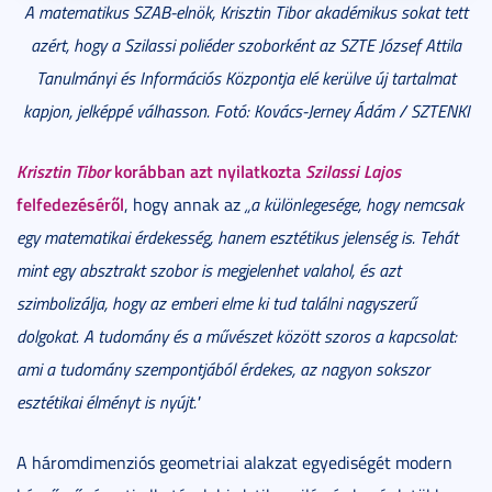
A matematikus SZAB-elnök, Krisztin Tibor akadémikus sokat tett
azért, hogy a Szilassi poliéder szoborként az SZTE József Attila
Tanulmányi és Információs Központja elé kerülve új tartalmat
kapjon, jelképpé válhasson. Fotó: Kovács-Jerney Ádám / SZTENKI
Krisztin Tibor
korábban azt nyilatkozta
Szilassi Lajos
felfedezéséről
, hogy annak az
„a különlegesége, hogy
nemcsak
egy matematikai érdekesség, hanem esztétikus jelenség is
. Tehát
mint egy absztrakt szobor is megjelenhet valahol, és
azt
szimbolizálja, hogy az emberi elme ki tud találni nagyszerű
dolgokat
. A tudomány és a művészet között szoros a kapcsolat:
ami a tudomány szempontjából érdekes, az nagyon sokszor
esztétikai élményt is nyújt."
A háromdimenziós geometriai alakzat egyediségét modern