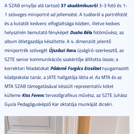
37 akadémikusról
A SZAB ernyője alá tartozó
3-3 fotó és 1-
1 szöveges miniportré ad jellemzést. A tudósról a portréfotót
és a kutatót kedvenc elfoglaltsága közben, illetve kedves
Dusha Bél
a
helyszínén bemutató fényképet
fotóművész, az
album ötletgazdája készítette. A 4. dimenziót jelentő
Újszászi Ilo
na
miniportrék szövegét
újságíró-szerkesztő, az
SZTE senior kommunikációs szakértője állította össze; a
Páderné Forgács Erzsébet
korrektori feladatokat
nyugamazott
középiskolai tanár, a JATE hallgatója látta el. Az MTA és az
MTA SZAB támogatásával készült reprezentatív kötet
Kiss Ferenc
külleme
tervezőgrafikus művész, az SZTE Juhász
Gyula Pedagógusképző Kar oktatója munkáját dicséri.