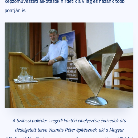
képzőművészeti alkotások hirdetik a világ és hazánk több
pontján is.
A Szilassi poliéder szegedi köztéri elhelyezése évtizedek óta
dédelgetett terve Vesmás Péter építésznek, aki a Magyar