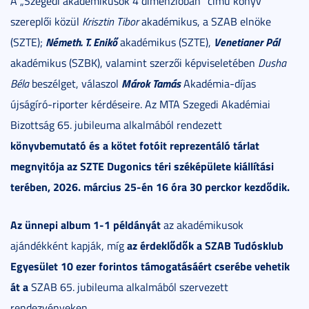
A „Szegedi akadémikusok 4 dimenzióban” című könyv
szereplői közül
Krisztin Tibor
akadémikus, a SZAB elnöke
Németh. T. Enikő
Venetianer Pál
(SZTE);
akadémikus (SZTE),
akadémikus (SZBK), valamint szerzői képviseletében
Dusha
Márok Tamás
Béla
beszélget, válaszol
Akadémia-díjas
újságíró-riporter kérdéseire. Az MTA Szegedi Akadémiai
Bizottság 65. jubileuma alkalmából rendezett
könyvbemutató és a kötet fotóit reprezentáló tárlat
megnyitója az SZTE Dugonics téri széképülete kiállítási
terében, 2026. március 25-én 16 óra 30 perckor kezdődik.
Az ünnepi album 1-1 példányát
az akadémikusok
az érdeklődők a SZAB Tudósklub
ajándékként kapják, míg
Egyesület 10 ezer forintos támogatásáért cserébe vehetik
át a
SZAB 65. jubileuma alkalmából szervezett
rendezvényeken.