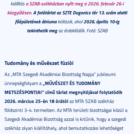
a SZAB-székházban nyílt meg a 2026. február 26-i
kiállítás
közgyűlésen
A fotótárlat az SZTE Dugonics tér 13. szám alatti
.
főépületének átriuma
2026. április 10-ig
költözik, ahol
tekinthetik meg
az érdeklődők. Fotó: SZAB
Tudomány és művészet fúziói
Az „MTA Szegedi Akadémiai Bizottság Napja” jubileumi
„MŰVÉSZET ÉS TUDOMÁNY
ünnepségfolyam a
METSZÉSPONTJAI” című tárlat megnyitójával folytatódik
2026. március 25-én 18 órától
az MTA SZAB székház
földszinti 3-4. termeiben. Az MTA területi bizottságai közül a
Szegedi Akadémiai Bizottság azzal is kitűnik, hogy a szegedi
székház olyan kiállítóhely, ahol bemutatkozási lehetőséget