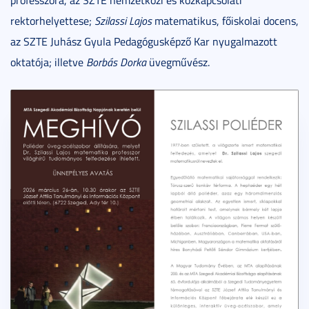
professzora, az SZTE nemzetközi és közkapcsolati
rektorhelyettese;
Szilassi Lajos
matematikus, főiskolai docens,
az SZTE Juhász Gyula Pedagógusképző Kar nyugalmazott
oktatója; illetve
Borbás Dorka
üvegművész.