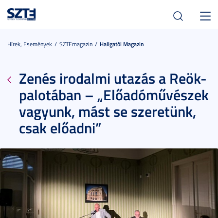
Toggl
navig
Hírek, Események
SZTEmagazin
Hallgatói Magazin
Zenés irodalmi utazás a Reök-
palotában – „Előadóművészek
vagyunk, mást se szeretünk,
csak előadni”