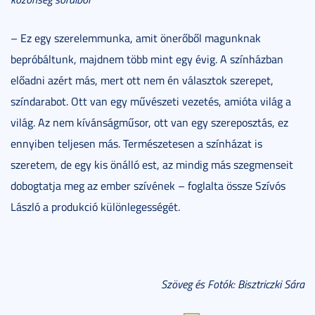
– Ez egy szerelemmunka, amit önerőből magunknak
bepróbáltunk, majdnem több mint egy évig. A színházban
előadni azért más, mert ott nem én választok szerepet,
színdarabot. Ott van egy művészeti vezetés, amióta világ a
világ. Az nem kívánságműsor, ott van egy szereposztás, ez
ennyiben teljesen más. Természetesen a színházat is
szeretem, de egy kis önálló est, az mindig más szegmenseit
dobogtatja meg az ember szívének – foglalta össze Szívós
László a produkció különlegességét.
Szöveg és Fotók: Bisztriczki Sára