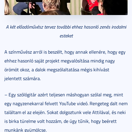
A két előadóművész tervez további ehhez hasonló zenés irodalmi
esteket
A színművész arról is beszélt, hogy annak ellenére, hogy egy
ehhez hasonló saját projekt megvalósítása mindig nagy
örömöt okoz, a dalok megszólaltatása mégis kihívást
jelentett számára.
– Egy szólógitár azért teljesen máshogyan szólal meg, mint
egy nagyzenekarral felvett YouTube videó. Rengeteg dalt nem
találtam el az elején. Sokat dolgoztunk vele Attilával, és neki
is birka türelme volt hozzám, de úgy tűnik, hogy beérett
munkánk gyümölcse.