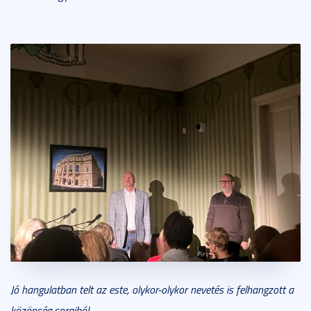
Jó hangulatban telt az este, olykor-olykor nevetés is felhangzott a
közönség soraiból