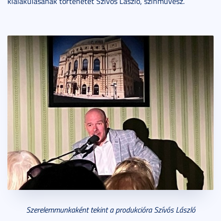
kialakulásának történetét Szívós László, színművész.
Szerelemmunkaként tekint a produkcióra Szívós László