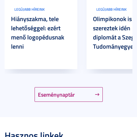
LEGÚJABB HÍREINK
LEGÚJABB HÍREINK
Hiányszakma, tele
Olimpikonok is
lehetőséggel: ezért
szereztek idén
menő logopédusnak
diplomát a Szege
lenni
Tudományegyet
Eseménynaptár
Hasznos linkek