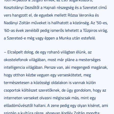
Kosztolányi Dezsőtől a Hajnali részegség és a Szeretet című
vers hangzott el, de egyebek mellett Rózsa Veronika és
Nadányi Zoltán műveket is hallhatott a közönség. Az ’50-es,
’60-as évek zenéiből pedig ismerős lehetett a Tűzpiros virág,
a Szereted-e még vagy éppen a Munka után estefelé.
– Elcsépelt dolog, de egy rohanó világban élünk, az
okostelefonok világában, most már pláne a mesterséges
intelligencia világában. Persze van, aki megengedi magának,
hogy otthon kézbe vegyen egy verseskötetet, meg
természetesen a közösségi oldalakon is vannak külön
csoportok költészet szeretőknek, de úgy gondolom, hogy az
interneten verseket olvasni mégiscsak más, mint egy
előadóművésztől hallani. A zene pedig egy olyan kíséret, ami
szintén a kultúra része, ahogyan Kodály Zoltán mondta: