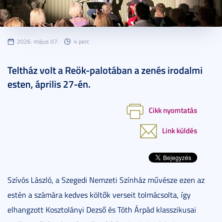
2026. május 07.
4 perc
Teltház volt a Reök-palotában a zenés irodalmi
esten, április 27-én.
Cikk nyomtatás
Link küldés
Szívós László, a Szegedi Nemzeti Színház művésze ezen az
estén a számára kedves költők verseit tolmácsolta, így
elhangzott Kosztolányi Dezső és Tóth Árpád klasszikusai