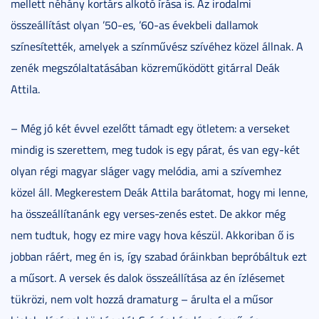
mellett néhány kortárs alkotó írása is. Az irodalmi
összeállítást olyan ’50-es, ’60-as évekbeli dallamok
színesítették, amelyek a színművész szívéhez közel állnak. A
zenék megszólaltatásában közreműködött gitárral Deák
Attila.
– Még jó két évvel ezelőtt támadt egy ötletem: a verseket
mindig is szerettem, meg tudok is egy párat, és van egy-két
olyan régi magyar sláger vagy melódia, ami a szívemhez
közel áll. Megkerestem Deák Attila barátomat, hogy mi lenne,
ha összeállítanánk egy verses-zenés estet. De akkor még
nem tudtuk, hogy ez mire vagy hova készül. Akkoriban ő is
jobban ráért, meg én is, így szabad óráinkban bepróbáltuk ezt
a műsort. A versek és dalok összeállítása az én ízlésemet
tükrözi, nem volt hozzá dramaturg – árulta el a műsor