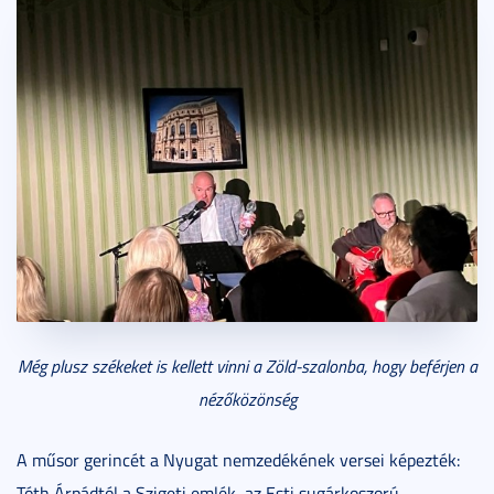
Még plusz székeket is kellett vinni a Zöld-szalonba, hogy beférjen a
nézőközönség
A műsor gerincét a Nyugat nemzedékének versei képezték:
Tóth Árpádtól a Szigeti emlék, az Esti sugárkoszorú,