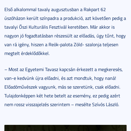
Első alkalommal tavaly augusztusban a Rakpart 62
úszóházon került színpadra a produkció, azt követően pedig a
tavalyi Őszi Kulturális Fesztivál keretében. Már akkor is
nagyon jó fogadtatásban részesült az előadás, úgy tűnt, hogy
van rá igény, hiszen a Reök-palota Zöld- szalonja teljesen
megtelt érdeklődőkkel.
– Most az Egyetemi Tavasz kapcsán érkezett a megkeresés,
van-e kedvünk újra előadni, és azt mondtuk, hogy naná!
Előadóművészek vagyunk, más se szeretünk, csak előadni.
Tulajdonképpen két hete betelt az esemény, ez pedig azért
nem rossz visszajelzés szerintem – mesélte Szívós László.