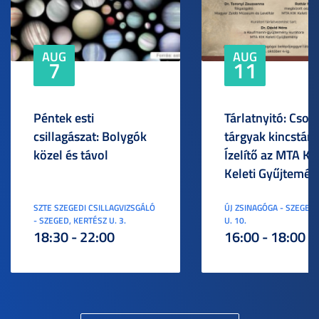
AUG
AUG
7
11
Péntek esti
Tárlatnyitó: Csod
csillagászat: Bolygók
tárgyak kincstára
közel és távol
Ízelítő az MTA KI
Keleti Gyűjtemén
SZTE SZEGEDI CSILLAGVIZSGÁLÓ
ÚJ ZSINAGÓGA - SZEGED,
- SZEGED, KERTÉSZ U. 3.
U. 10.
18:30 - 22:00
16:00 - 18:00