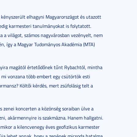
kényszerült elhagyni Magyarországot és utazott
pedig karmesteri tanulmányokat is folytatott.
rta a világot, számos nagyvárosban vezényelt, nem
erén, így a Magyar Tudományos Akadémia (MTA)
nyira magától értetődőnek tűnt Rybachtól, mintha
s, mi vonzana több embert egy csütörtök esti
rmansz? Költői kérdés, mert zsúfolásig telt a
 zenei koncerten a közönség soraiban ülve a
ézni, akármennyire is szakmázna. Hanem hallgatni.
e mikor a kilencvenegy éves geofizikus karmester
núja lehet annak, hogy a zenének micsoda hatalma