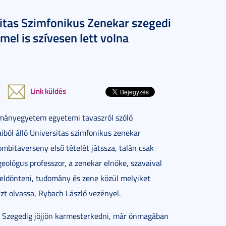
itas Szimfonikus Zenekar szegedi
el is szívesen lett volna
Link küldés
dományegyetem egyetemi tavaszról szóló
iból álló Universitas szimfonikus zenekar
bitaverseny első tételét játssza, talán csak
geológus professzor, a zenekar elnöke, szavaival
k eldönteni, tudomány és zene közül melyiket
zt olvassa, Rybach László vezényel.
és Szegedig jöjjön karmesterkedni, már önmagában