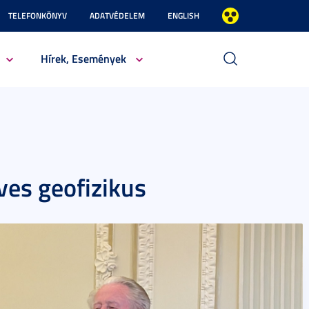
TELEFONKÖNYV
ADATVÉDELEM
ENGLISH
Hírek, Események
ves geofizikus