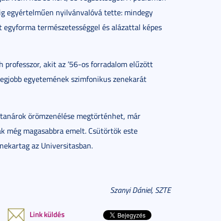
óig egyértelműen nyilvánvalóvá tette: mindegy
 egyforma természetességgel és alázattal képes
 professzor, akit az ’56-os forradalom elűzött
 legjobb egyetemének szimfonikus zenekarát
 tanárok örömzenélése megtörténhet, már
k még magasabbra emelt. Csütörtök este
nekartag az Universitasban.
Szanyi Dániel, SZTE
Link küldés