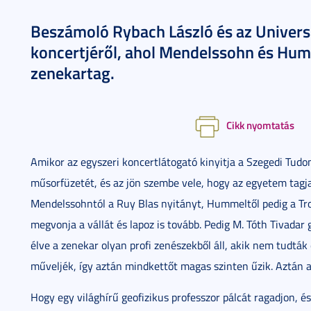
Beszámoló Rybach László és az Univers
koncertjéről, ahol Mendelssohn és Humm
zenekartag.
Cikk nyomtatás
Amikor az egyszeri koncertlátogató kinyitja a Szegedi Tu
műsorfüzetét, és az jön szembe vele, hogy az egyetem tagja
Mendelssohntól a Ruy Blas nyitányt, Hummeltől pedig a Trom
megvonja a vállát és lapoz is tovább. Pedig M. Tóth Tivadar 
élve a zenekar olyan profi zenészekből áll, akik nem tudtá
műveljék, így aztán mindkettőt magas szinten űzik. Aztán a
Hogy egy világhírű geofizikus professzor pálcát ragadjon, 