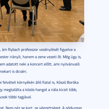
, ám Rybach professzor vezénylését figyelve a
ster irányít, hanem a zene vezeti őt. Még úgy is,
m adatott neki a koncert előtt, ami nyilvánvaló
ekart is dicséri.
elvételi környékén álló fiatal is, Kószó Boróka
y megtalálta a közös hangot a nála kicsit több,
sok többi tagjával.
gat. Nem néz se kort, se végzettséget. A pódiumon