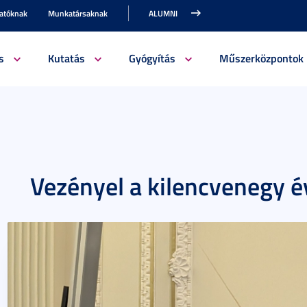
gatóknak
Munkatársaknak
ALUMNI
s
Kutatás
Gyógyítás
Műszerközpontok
Vezényel a kilencvenegy é