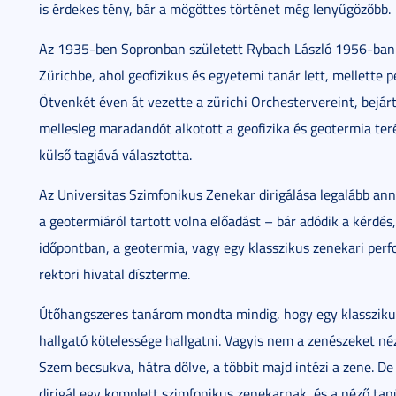
is érdekes tény, bár a mögöttes történet még lenyűgözőbb.
Az 1935-ben Sopronban született Rybach László 1956-ban 
Zürichbe, ahol geofizikus és egyetemi tanár lett, mellette 
Ötvenkét éven át vezette a zürichi Orchestervereint, bejá
mellesleg maradandót alkotott a geofizika és geotermia t
külső tagjává választotta.
Az Universitas Szimfonikus Zenekar dirigálása legalább an
a geotermiáról tartott volna előadást – bár adódik a kérdé
időpontban, a geotermia, vagy egy klasszikus zenekari perfo
rektori hivatal díszterme.
Útőhangszeres tanárom mondta mindig, hogy egy klasszikus
hallgató kötelessége hallgatni. Vagyis nem a zenészeket n
Szem becsukva, hátra dőlve, a többit majd intézi a zene. D
dirigál egy komplett szimfonikus zenekarnak, és a néző ta