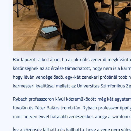
Bár lapozott a kottában, ha az aktuális zenemű megkívánta
közönségnek az az érzése támadhatott, hogy nem is a karme
hogy lévén vendégelőadó, egy-két zenekari próbánál több ne
karmesteri kvalitásai mellett az Universitas Szimfonikus Zen
Rybach professzoron kívül közreműködött még két egyetemi f
fuvolán és Péter Balázs trombitán. Rybach professzor éppúg
mint hetven évvel fiatalabb zenészekkel, ahogy a szimfoniku
Így a közönség láthatta és hallhatta, hogy a zene nem válo