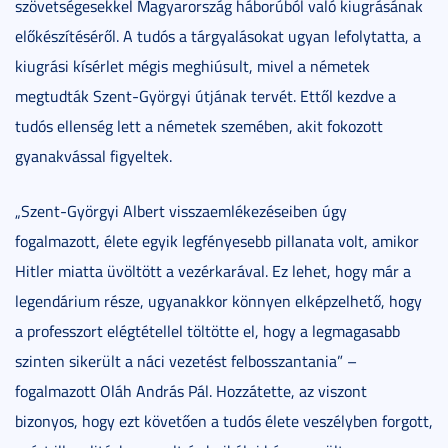
szövetségesekkel Magyarország háborúból való kiugrásának
előkészítéséről. A tudós a tárgyalásokat ugyan lefolytatta, a
kiugrási kísérlet mégis meghiúsult, mivel a németek
megtudták Szent-Györgyi útjának tervét. Ettől kezdve a
tudós ellenség lett a németek szemében, akit fokozott
gyanakvással figyeltek.
„Szent-Györgyi Albert visszaemlékezéseiben úgy
fogalmazott, élete egyik legfényesebb pillanata volt, amikor
Hitler miatta üvöltött a vezérkarával. Ez lehet, hogy már a
legendárium része, ugyanakkor könnyen elképzelhető, hogy
a professzort elégtétellel töltötte el, hogy a legmagasabb
szinten sikerült a náci vezetést felbosszantania” –
fogalmazott Oláh András Pál. Hozzátette, az viszont
bizonyos, hogy ezt követően a tudós élete veszélyben forgott,