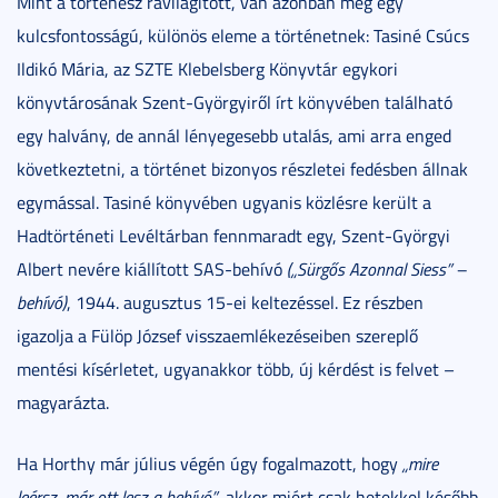
Mint a történész rávilágított, van azonban még egy
kulcsfontosságú, különös eleme a történetnek: Tasiné Csúcs
Ildikó Mária, az SZTE Klebelsberg Könyvtár egykori
könyvtárosának Szent-Györgyiről írt könyvében található
egy halvány, de annál lényegesebb utalás, ami arra enged
következtetni, a történet bizonyos részletei fedésben állnak
egymással. Tasiné könyvében ugyanis közlésre került a
Hadtörténeti Levéltárban fennmaradt egy, Szent-Györgyi
Albert nevére kiállított SAS-behívó
(„Sürgős Azonnal Siess” –
behívó)
, 1944. augusztus 15-ei keltezéssel. Ez részben
igazolja a Fülöp József visszaemlékezéseiben szereplő
mentési kísérletet, ugyanakkor több, új kérdést is felvet –
magyarázta.
Ha Horthy már július végén úgy fogalmazott, hogy
„mire
leérsz, már ott lesz a behívó”
, akkor miért csak hetekkel később