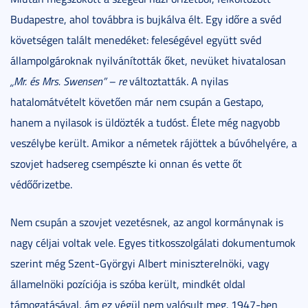
Budapestre, ahol továbbra is bujkálva élt. Egy időre a svéd
követségen talált menedéket: feleségével együtt svéd
állampolgároknak nyilvánították őket, nevüket hivatalosan
„Mr. és Mrs. Swensen” – re
változtatták. A nyilas
hatalomátvételt követően már nem csupán a Gestapo,
hanem a nyilasok is üldözték a tudóst. Élete még nagyobb
veszélybe került. Amikor a németek rájöttek a búvóhelyére, a
szovjet hadsereg csempészte ki onnan és vette őt
védőőrizetbe.
Nem csupán a szovjet vezetésnek, az angol kormánynak is
nagy céljai voltak vele. Egyes titkosszolgálati dokumentumok
szerint még Szent-Györgyi Albert miniszterelnöki, vagy
államelnöki pozíciója is szóba került, mindkét oldal
támogatásával, ám ez végül nem valósult meg. 1947-ben