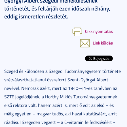
Györgyi Albert szegedi menekülésének
történetét, és feltárják ezen időszak néhány,
eddig ismeretlen részletét.
Cikk nyomtatás
Link küldés
Szeged és különösen a Szegedi Tudományegyetem története
szétválaszthatatlanul összeforrt Szent-Györgyi Albert
nevével. Nemcsak azért, mert az 1940–41-es tanévben az
SZTE jogelődjének, a Horthy Miklós Tudományegyetemnek
első rektora volt, hanem azért is, mert ő volt az első – és
máig egyetlen – magyar tudós, aki hazai kutatásáért, amit
ráadásul Szegeden végzett – a C-vitamin felfedezéséért -