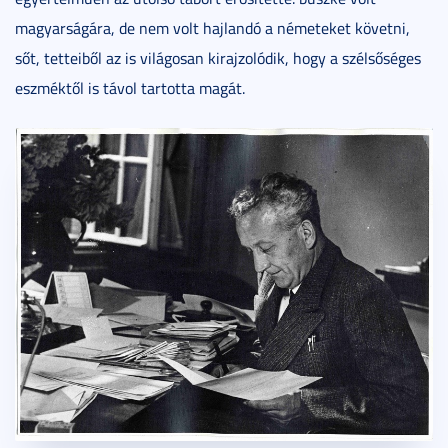
magyarságára, de nem volt hajlandó a németeket követni,
sőt, tetteiből az is világosan kirajzolódik, hogy a szélsőséges
eszméktől is távol tartotta magát.