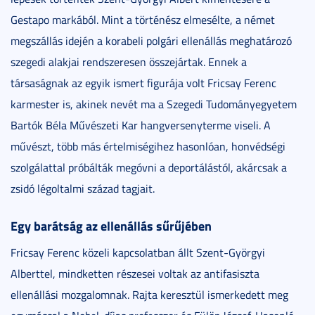
Gestapo markából. Mint a történész elmesélte, a német
megszállás idején a korabeli polgári ellenállás meghatározó
szegedi alakjai rendszeresen összejártak. Ennek a
társaságnak az egyik ismert figurája volt Fricsay Ferenc
karmester is, akinek nevét ma a Szegedi Tudományegyetem
Bartók Béla Művészeti Kar hangversenyterme viseli. A
művészt, több más értelmiségihez hasonlóan, honvédségi
szolgálattal próbálták megóvni a deportálástól, akárcsak a
zsidó légoltalmi század tagjait.
Egy barátság az ellenállás sűrűjében
Fricsay Ferenc közeli kapcsolatban állt Szent-Györgyi
Alberttel, mindketten részesei voltak az antifasiszta
ellenállási mozgalomnak. Rajta keresztül ismerkedett meg