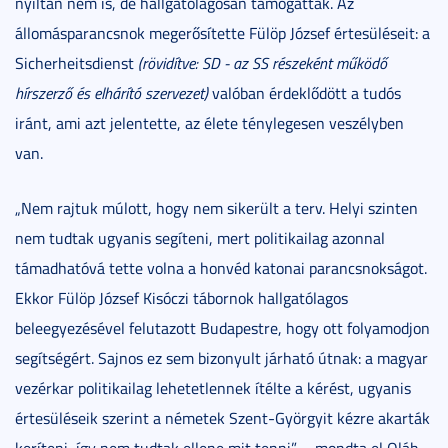
nyíltan nem is, de hallgatólagosan támogatták. Az
állomásparancsnok megerősítette Fülöp József értesüléseit: a
Sicherheitsdienst
(rövidítve: SD - az SS részeként működő
hírszerző és elhárító szervezet)
valóban érdeklődött a tudós
iránt, ami azt jelentette, az élete ténylegesen veszélyben
van.
„Nem rajtuk múlott, hogy nem sikerült a terv. Helyi szinten
nem tudtak ugyanis segíteni, mert politikailag azonnal
támadhatóvá tette volna a honvéd katonai parancsnokságot.
Ekkor Fülöp József Kisóczi tábornok hallgatólagos
beleegyezésével felutazott Budapestre, hogy ott folyamodjon
segítségért. Sajnos ez sem bizonyult járható útnak: a magyar
vezérkar politikailag lehetetlennek ítélte a kérést, ugyanis
értesüléseik szerint a németek Szent-Györgyit kézre akarták
keríteni, így nem tudtak ellene mit tenni” – mondta el Oláh