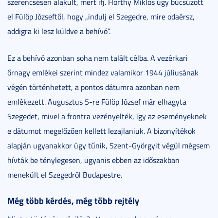
szerencsésen alakult, mert ifj. Horthy Miklós úgy búcsúzott
el Fülöp Józseftől, hogy „indulj el Szegedre, mire odaérsz,
addigra ki lesz küldve a behívó”.
Ez a behívó azonban soha nem talált célba. A vezérkari
őrnagy emlékei szerint mindez valamikor 1944 júliusának
végén történhetett, a pontos dátumra azonban nem
emlékezett. Augusztus 5-re Fülöp József már elhagyta
Szegedet, mivel a frontra vezényelték, így az eseményeknek
e dátumot megelőzően kellett lezajlaniuk. A bizonyítékok
alapján ugyanakkor úgy tűnik, Szent-Györgyit végül mégsem
hívták be ténylegesen, ugyanis ebben az időszakban
menekült el Szegedről Budapestre.
Még több kérdés, még több rejtély