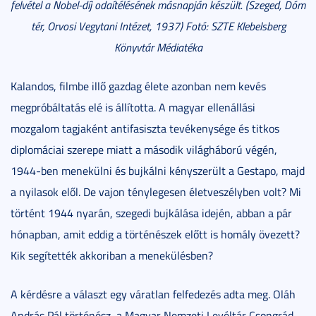
felvétel a Nobel-díj odaítélésének másnapján készült. (Szeged, Dóm
tér, Orvosi Vegytani Intézet, 1937) Fotó: SZTE Klebelsberg
Könyvtár Médiatéka
Kalandos, filmbe illő gazdag élete azonban nem kevés
megpróbáltatás elé is állította. A magyar ellenállási
mozgalom tagjaként antifasiszta tevékenysége és titkos
diplomáciai szerepe miatt a második világháború végén,
1944-ben menekülni és bujkálni kényszerült a Gestapo, majd
a nyilasok elől. De vajon ténylegesen életveszélyben volt? Mi
történt 1944 nyarán, szegedi bujkálása idején, abban a pár
hónapban, amit eddig a történészek előtt is homály övezett?
Kik segítették akkoriban a menekülésben?
A kérdésre a választ egy váratlan felfedezés adta meg. Oláh
András Pál történész, a Magyar Nemzeti Levéltár Csongrád-