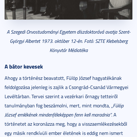
A Szegedi Orvostudományi Egyetem díszdoktorává avatja Szent-
Györgyi Albertet 1973. október 12-én. Fotó: SZTE Klebelsberg
Könyvtár Médiatéka
A bátor kevesek
Ahogy a történész beavatott, Fülöp József hagyatékának
feldolgozása jelenleg is zajlik a Csongrád-Csanád Vármegyei
Levéltárban. Tervei szerint a vezérkari őrnagy tetteiről
tanulmányban fog beszámolni, mert, mint mondta,
„
Fülöp
József emlékének mindenféleképpen fenn kell maradnia”
. A
történetet az koronázza meg, hogy a visszaemlékezésekből
egy másik rendkívüli ember életének is eddig nem ismert