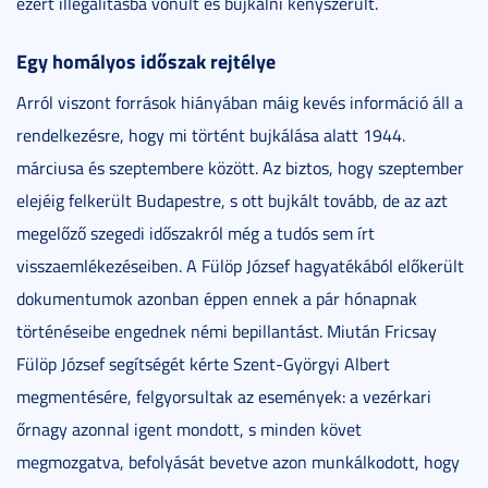
ezért illegalitásba vonult és bujkálni kényszerült.
Egy homályos időszak rejtélye
Arról viszont források hiányában máig kevés információ áll a
rendelkezésre, hogy mi történt bujkálása alatt 1944.
márciusa és szeptembere között. Az biztos, hogy szeptember
elejéig felkerült Budapestre, s ott bujkált tovább, de az azt
megelőző szegedi időszakról még a tudós sem írt
visszaemlékezéseiben. A Fülöp József hagyatékából előkerült
dokumentumok azonban éppen ennek a pár hónapnak
történéseibe engednek némi bepillantást. Miután Fricsay
Fülöp József segítségét kérte Szent-Györgyi Albert
megmentésére, felgyorsultak az események: a vezérkari
őrnagy azonnal igent mondott, s minden követ
megmozgatva, befolyását bevetve azon munkálkodott, hogy