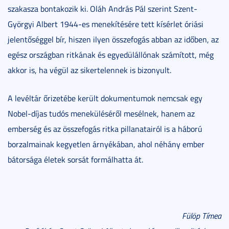
szakasza bontakozik ki. Oláh András Pál szerint Szent-
Györgyi Albert 1944-es menekítésére tett kísérlet óriási
jelentőséggel bír, hiszen ilyen összefogás abban az időben, az
egész országban ritkának és egyedülállónak számított, még
akkor is, ha végül az sikertelennek is bizonyult.
A levéltár őrizetébe került dokumentumok nemcsak egy
Nobel-díjas tudós meneküléséről mesélnek, hanem az
emberség és az összefogás ritka pillanatairól is a háború
borzalmainak kegyetlen árnyékában, ahol néhány ember
bátorsága életek sorsát formálhatta át.
Fülöp Tímea