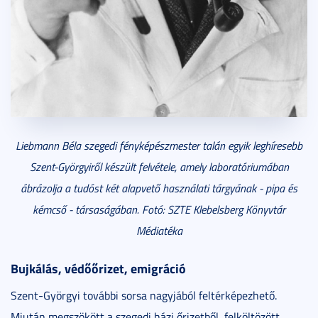
Liebmann Béla szegedi fényképészmester talán egyik leghíresebb
Szent-Györgyiről készült felvétele, amely laboratóriumában
ábrázolja a tudóst két alapvető használati tárgyának - pipa és
kémcső - társaságában. Fotó: SZTE Klebelsberg Könyvtár
Médiatéka
Bujkálás, védőőrizet, emigráció
Szent-Györgyi további sorsa nagyjából feltérképezhető.
Miután megszökött a szegedi házi őrizetből, felköltözött