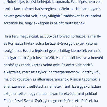
a Nobel-díjas tudóst behívják katonának. Ez a lépés nem volt
szokatlan: a német hadseregben, a Wehrmacht-ban ugyanis
bevett gyakorlat volt, hogy világhírű tudósokat és orvosokat
soroznak be, hogy ekképpen is példát mutassanak.
Ha a terv megvalósul, az 535-ös Honvéd Kórházba, a mai II-
es Kórházba hívták volna be Szent-Györgyit aktív, katonai
szolgálatra. Ezzel a lépéssel gyakorlatilag kiemelték volna őt
a polgári hatóságok kezei közül, és onnantól kezdve a honvéd
hatóságok rendelkeztek volna vele. Ez azért volt pozitív
elképzelés, mert az egykori hadtestparancsnok, Platthy Pál,
majd őt követően az állomásparancsnok, Kisóczi tábornok is
ellenszenvvel viseltetett a németek iránt. Ez a gyakorlatban
azt jelentette, hogy minden olyan törekvést, mint például
Fülöp József Szent-Györgyi megmentésére tett lépései, ha