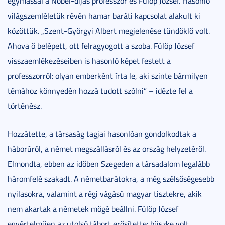
egymással a Nobel-díjas professzor és Fülöp József. Hasonló
világszemléletük révén hamar baráti kapcsolat alakult ki
közöttük. „Szent-Györgyi Albert megjelenése tündöklő volt.
Ahova ő belépett, ott felragyogott a szoba. Fülöp József
visszaemlékezéseiben is hasonló képet festett a
professzorról: olyan emberként írta le, aki szinte bármilyen
témához könnyedén hozzá tudott szólni” – idézte fel a
történész.
Hozzátette, a társaság tagjai hasonlóan gondolkodtak a
háborúról, a német megszállásról és az ország helyzetéről.
Elmondta, ebben az időben Szegeden a társadalom legalább
háromfelé szakadt. A németbarátokra, a még szélsőségesebb
nyilasokra, valamint a régi vágású magyar tisztekre, akik
nem akartak a németek mögé beállni. Fülöp József
egyértelműen az utolsó tábort erősítette: büszke volt