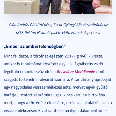
Oláh András Pál történész, Szent-Györgyi Albert szobránál az
SZTE Rektori Hivatal épülete előtt. Fotó: Fülöp Tímea
„Ember az embertelenségben”
Mint felidézte, a történet egészen 2017-ig nyúlik vissza,
amikor is tanulmányt készített egy II. világháborús zsidó
Belvedere Meridionale
légoltalmi munkásszázadról a
című
szegedi, történelmi folyóirat számára. A tanulmány apropóját
egy négyoldalas visszaemlékezés adta, melyet egyik gyűjtő
barátja juttatott el számára. Igazi kincs került a birtokába,
mert, ahogy a történész elmesélte, erről az alakulatról ezen a
visszaemlékezésen kívül szinte semmilyen dokumentum –