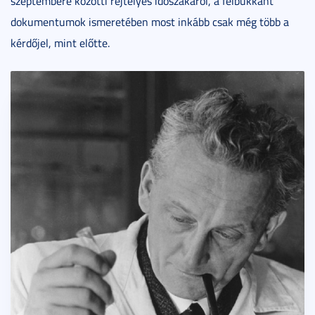
szeptembere közötti rejtélyes időszakáról, a felbukkant
dokumentumok ismeretében most inkább csak még több a
kérdőjel, mint előtte.