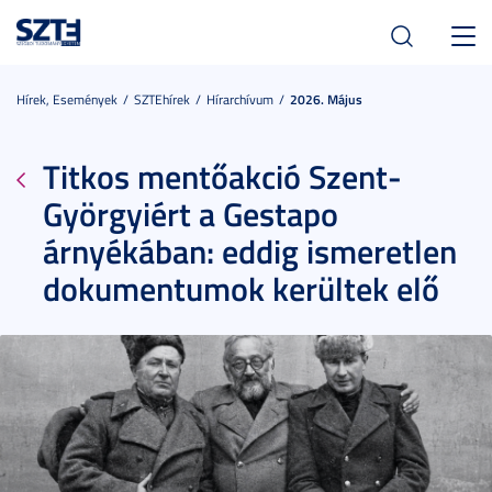
Toggl
navig
Hírek, Események
SZTEhírek
Hírarchívum
2026. Május
Titkos mentőakció Szent-
Györgyiért a Gestapo
árnyékában: eddig ismeretlen
dokumentumok kerültek elő