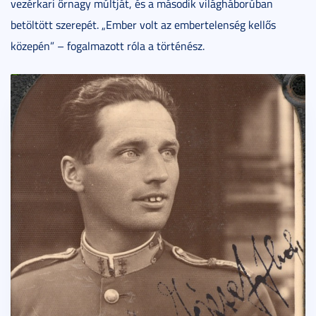
vezérkari őrnagy múltját, és a második világháborúban
betöltött szerepét. „Ember volt az embertelenség kellős
közepén” – fogalmazott róla a történész.