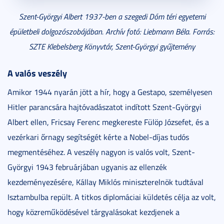
Szent-Györgyi Albert 1937-ben a szegedi Dóm téri egyetemi
épületbeli dolgozószobájában. Archív fotó: Liebmann Béla. Forrás:
SZTE Klebelsberg Könyvtár, Szent-Györgyi gyűjtemény
A valós veszély
Amikor 1944 nyarán jött a hír, hogy a Gestapo, személyesen
Hitler parancsára hajtóvadászatot indított Szent-Györgyi
Albert ellen, Fricsay Ferenc megkereste Fülöp Józsefet, és a
vezérkari őrnagy segítségét kérte a Nobel-díjas tudós
megmentéséhez. A veszély nagyon is valós volt, Szent-
Györgyi 1943 februárjában ugyanis az ellenzék
kezdeményezésére, Kállay Miklós miniszterelnök tudtával
Isztambulba repült. A titkos diplomáciai küldetés célja az volt,
hogy közreműködésével tárgyalásokat kezdjenek a