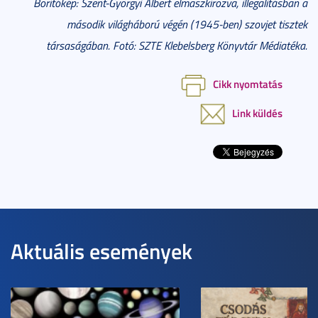
Borítókép: Szent-Györgyi Albert elmaszkírozva, illegalitásban a
második világháború végén (1945-ben) szovjet tisztek
társaságában. Fotó: SZTE Klebelsberg Könyvtár Médiatéka.
Cikk nyomtatás
Link küldés
Aktuális események