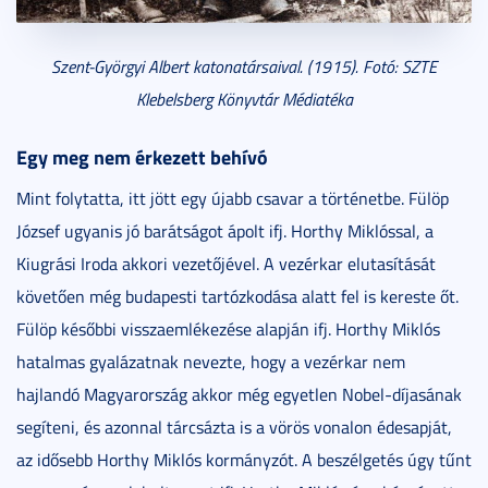
Szent-Györgyi Albert katonatársaival. (1915). Fotó: SZTE
Klebelsberg Könyvtár Médiatéka
Egy meg nem érkezett behívó
Mint folytatta, itt jött egy újabb csavar a történetbe. Fülöp
József ugyanis jó barátságot ápolt ifj. Horthy Miklóssal, a
Kiugrási Iroda akkori vezetőjével. A vezérkar elutasítását
követően még budapesti tartózkodása alatt fel is kereste őt.
Fülöp későbbi visszaemlékezése alapján ifj. Horthy Miklós
hatalmas gyalázatnak nevezte, hogy a vezérkar nem
hajlandó Magyarország akkor még egyetlen Nobel-díjasának
segíteni, és azonnal tárcsázta is a vörös vonalon édesapját,
az idősebb Horthy Miklós kormányzót. A beszélgetés úgy tűnt