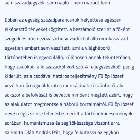
sem századjegyzék, sem napló - nem maradt fenn.
Ebben az egység századparancsnok helyettese egészen
elképesztő tényeket rögzített: a beszámoló szerint a főként
szegedi és hódmezővásárhelyi zsidókból álló munkaszázad
egyetlen embert sem veszített, ami a világháború
történetében is egyedülálló, különösen annak tekintetében,
hogy zsidókból álló századról volt szó. A feljegyzésekből pedig
kiderült, ez a csodával határos teljesítmény Fülöp József
vezérkari őrnagy áldozatos munkájának köszönhető, aki
sokszor a befolyását is bevetve mindent megtett azért, hogy
az alakulatot megmentse a háború borzalmaitól. Fülöp József
neve mégis szinte feledésbe merült a történelmi események
sorában, humanizmusa és segítőkészsége viszont arra
sarkallta Oláh András Pált, hogy felkutassa az egykori