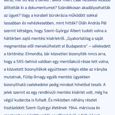
állították ki a dokumentumot? Szándékosan akadályozhatták
az ügyet? Vagy a korabeli bürokrácia működött sokkal
lassabban és nehézkesebben, mint hitték? Oláh András Pál
szerint kétséges, hogy Szent-Györgyi Albert tudott volna a
háttérben zajló mentési kísérletről. „Gyakorlatilag a saját
megmentése elől menekülhetett el Budapestre” – vélekedett
a történész. Elmondta, bár közvetlen bizonyíték nincs arra,
hogy a SAS-behívó valóban egy mentőakció része lett volna,
a közvetett bizonyítékok együttesen mégis ebbe az irányba
mutatnak, Fülöp őrnagy egyéb mentési ügyekben
bizonyítható cselekedetei pedig mindezt hihetővé teszik. A
jelek szerint ez egy rendkívüli mentési kísérlet volt, még ha
végül kudarcba is fulladt. És miközben néhány részlet
tisztázódott Szent-Györgyi életének 1944. márciusa és