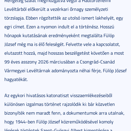
Rengeteg szálat megmozgatva végül a Hadtörténelmi
Levéltárból előkerült a vezérkari őrnagy személyzeti
törzslapja. Ebben rögzítették az utolsó ismert lakhelyét, egy
egri címet. Ezen a nyomon indult el a történész. Hosszú
hónapok kutatásának eredményeként megtalálta Fülöp
József még ma is élő feleségét. Felvette vele a kapcsolatot,
elutazott hozzá, majd hosszas beszélgetést követően a most
99 éves asszony 2026 márciusában a Csongrád-Csanád
Vármegyei Levéltárnak adományozta néhai férje, Fülöp József
hagyatékát.
Az egykori hivatásos katonatiszt visszaemlékezéseiből
különösen izgalmas történet rajzolódik ki: bár közvetlen
bizonyíték nem maradt fenn, a dokumentumok arra utalnak,
hogy 1944-ben Fülöp József közreműködésével komoly
lépések történtek Szent-Györgyi Albert kimentésére a