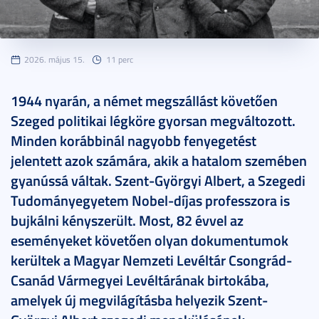
2026. május 15.
11 perc
1944 nyarán, a német megszállást követően
Szeged politikai légköre gyorsan megváltozott.
Minden korábbinál nagyobb fenyegetést
jelentett azok számára, akik a hatalom szemében
gyanússá váltak. Szent-Györgyi Albert, a Szegedi
Tudományegyetem Nobel-díjas professzora is
bujkálni kényszerült. Most, 82 évvel az
eseményeket követően olyan dokumentumok
kerültek a Magyar Nemzeti Levéltár Csongrád-
Csanád Vármegyei Levéltárának birtokába,
amelyek új megvilágításba helyezik Szent-