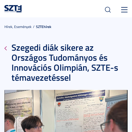
Toggl
navig
Hírek, Események
SZTEhírek
Szegedi diák sikere az
Országos Tudományos és
Innovációs Olimpián, SZTE-s
témavezetéssel