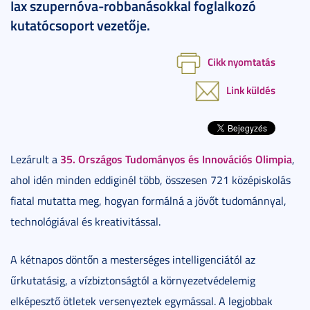
Iax szupernóva-robbanásokkal foglalkozó
kutatócsoport vezetője.
Cikk nyomtatás
Link küldés
35. Országos Tudományos és Innovációs Olimpia
Lezárult a
,
ahol idén minden eddiginél több, összesen 721 középiskolás
fiatal mutatta meg, hogyan formálná a jövőt tudománnyal,
technológiával és kreativitással.
A kétnapos döntőn a mesterséges intelligenciától az
űrkutatásig, a vízbiztonságtól a környezetvédelemig
elképesztő ötletek versenyeztek egymással. A legjobbak