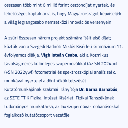
összesen több mint 6 millió forint ösztöndíjat nyertek, és
lehetőséget kaptak arra is, hogy Magyarországot képviseljék
a világ legrangosabb nemzetközi innovációs versenyein.
A zsűri összesen három projekt számára ítélt első díjat;
köztük van a Szegedi Radnóti Miklós Kísérleti Gimnázium 11.
Vigh István Csaba
évfolyamos diákja,
, aki a Kozmikus
távolságmérés különleges szupernóvákkal (Az SN 2024pxl
(+SN 2022ywf) fotometriai és spektroszkópiai analízise) c.
munkával nyerte el a döntnökök tetszését.
Dr. Barna Barnabás
Kutatómunkájának szakmai irányítója
,
az SZTE TTIK Fizikai Intézet Kísérleti Fizikai Tanszékének
tudományos munkatársa, az Iax szupernóva-robbanásokkal
foglalkozó kutatócsoport vezetője.