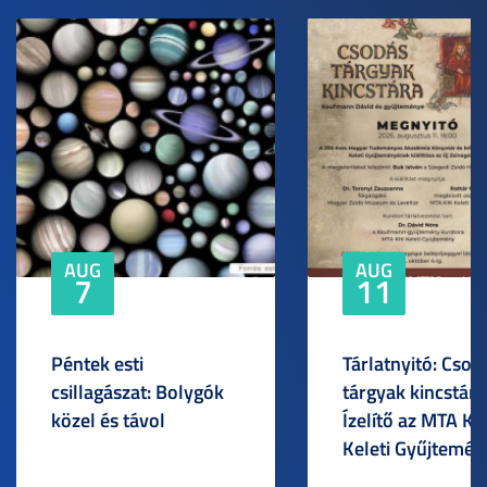
AUG
AUG
7
11
Péntek esti
Tárlatnyitó: Csod
csillagászat: Bolygók
tárgyak kincstára
közel és távol
Ízelítő az MTA KI
Keleti Gyűjtemén