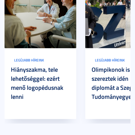
LEGÚJABB HÍREINK
LEGÚJABB HÍREINK
Hiányszakma, tele
Olimpikonok is
lehetőséggel: ezért
szereztek idén
menő logopédusnak
diplomát a Szege
lenni
Tudományegyet