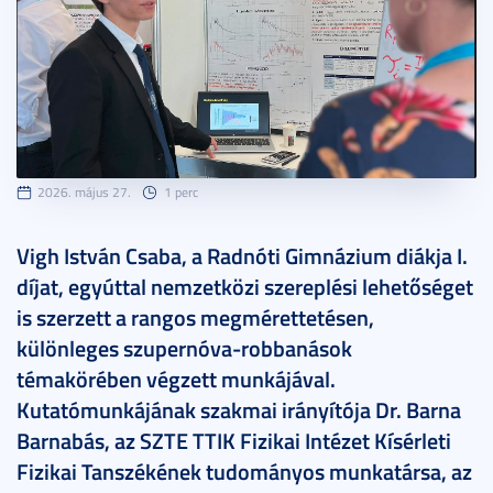
2026. május 27.
1 perc
Vigh István Csaba, a Radnóti Gimnázium diákja I.
díjat, egyúttal nemzetközi szereplési lehetőséget
is szerzett a rangos megmérettetésen,
különleges szupernóva-robbanások
témakörében végzett munkájával.
Kutatómunkájának szakmai irányítója Dr. Barna
Barnabás, az SZTE TTIK Fizikai Intézet Kísérleti
Fizikai Tanszékének tudományos munkatársa, az