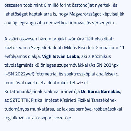
összesen több mint 6 millió forint ösztöndíjat nyertek, és
lehetőséget kaptak arra is, hogy Magyarországot képviseljék
a világ legrangosabb nemzetközi innovációs versenyein.
A zsűri összesen három projekt számára ítélt első díjat;
köztük van a Szegedi Radnóti Miklós Kísérleti Gimnázium 11.
Vigh István Csaba
évfolyamos diákja,
, aki a Kozmikus
távolságmérés különleges szupernóvákkal (Az SN 2024pxl
(+SN 2022ywf) fotometriai és spektroszkópiai analízise) c.
munkával nyerte el a döntnökök tetszését.
Dr. Barna Barnabás
Kutatómunkájának szakmai irányítója
,
az SZTE TTIK Fizikai Intézet Kísérleti Fizikai Tanszékének
tudományos munkatársa, az Iax szupernóva-robbanásokkal
foglalkozó kutatócsoport vezetője.