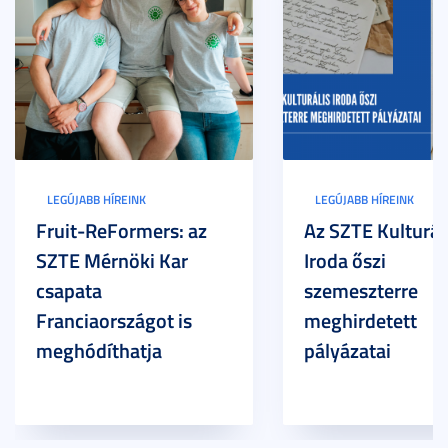
LEGÚJABB HÍREINK
LEGÚJABB HÍREINK
Fruit-ReFormers: az
Az SZTE Kulturál
SZTE Mérnöki Kar
Iroda őszi
csapata
szemeszterre
Franciaországot is
meghirdetett
meghódíthatja
pályázatai