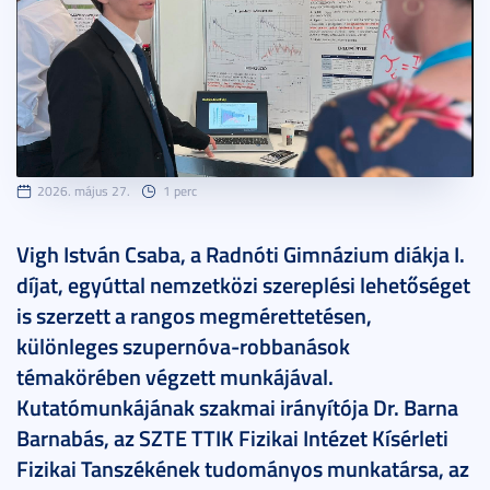
2026. május 27.
1 perc
Vigh István Csaba, a Radnóti Gimnázium diákja I.
díjat, egyúttal nemzetközi szereplési lehetőséget
is szerzett a rangos megmérettetésen,
különleges szupernóva-robbanások
témakörében végzett munkájával.
Kutatómunkájának szakmai irányítója Dr. Barna
Barnabás, az SZTE TTIK Fizikai Intézet Kísérleti
Fizikai Tanszékének tudományos munkatársa, az