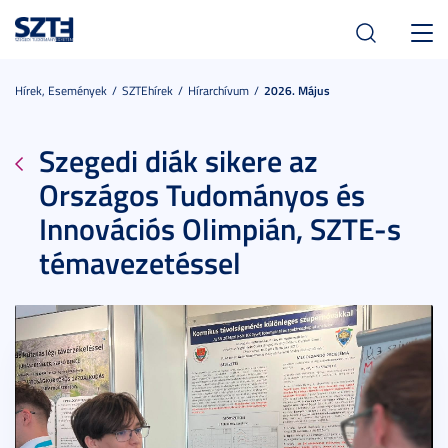
Toggl
navig
Hírek, Események
SZTEhírek
Hírarchívum
2026. Május
Szegedi diák sikere az
Országos Tudományos és
Innovációs Olimpián, SZTE-s
témavezetéssel