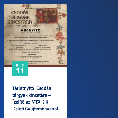
AUG
11
Tárlatnyitó: Csodás
tárgyak kincstára –
Ízelítő az MTA KIK
Keleti Gyűjteményéből