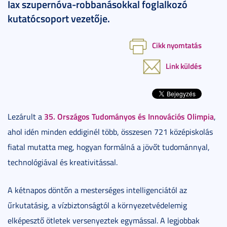
Iax szupernóva-robbanásokkal foglalkozó
kutatócsoport vezetője.
Cikk nyomtatás
Link küldés
35. Országos Tudományos és Innovációs Olimpia
Lezárult a
,
ahol idén minden eddiginél több, összesen 721 középiskolás
fiatal mutatta meg, hogyan formálná a jövőt tudománnyal,
technológiával és kreativitással.
A kétnapos döntőn a mesterséges intelligenciától az
űrkutatásig, a vízbiztonságtól a környezetvédelemig
elképesztő ötletek versenyeztek egymással. A legjobbak