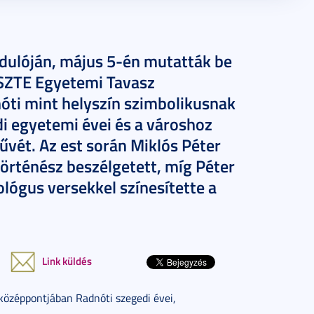
rdulóján, május 5-én mutatták be
 SZTE Egyetemi Tavasz
óti mint helyszín szimbolikusnak
di egyetemi évei és a városhoz
vét. Az est során Miklós Péter
örténész beszélgetett, míg Péter
lógus versekkel színesítette a
Link küldés
özéppontjában Radnóti szegedi évei,