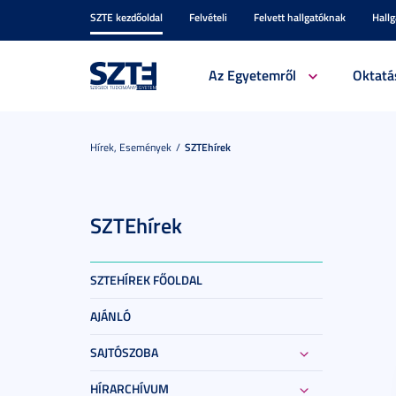
SZTE kezdőoldal
Felvételi
Felvett hallgatóknak
Hall
Az Egyetemről
Oktatá
Hírek, Események
SZTEhírek
SZTEhírek
SZTEHÍREK FŐOLDAL
AJÁNLÓ
SAJTÓSZOBA
HÍRARCHÍVUM