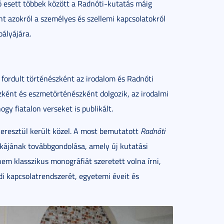
Szó esett többek között a Radnóti-kutatás máig
int azokról a személyes és szellemi kapcsolatokról
pályájára.
 fordult történészként az irodalom és Radnóti
szként és eszmetörténészként dolgozik, az irodalmi
hogy fiatalon verseket is publikált.
resztül került közel. A most bemutatott
Radnóti
ájának továbbgondolása, amely új kutatási
em klasszikus monográfiát szeretett volna írni,
 kapcsolatrendszerét, egyetemi éveit és