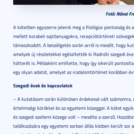
Fotó: Nánai Fr
A kötetben egyszerre jelenik meg a filológiai pontosság és a
mellett korabeli sajtóanyagokra, recepciótörténeti szöve
támaszkodott. A beszélgetés során arról is mesélt, hogy k
amelyek új részletekkel egészítették ki Radnóti szegedi év
hátterét is. Példaként említette, hogy így sikerült pontos
egy olyan adatot, amelyet az irodalomtörténet korábban év
Szegedi évek és kapcsolatok
– A kutatásom során különösen érdekessé vált számomra, m
értelmiségi körökkel és az egyetemi közeggel. A kötet egyi
és szegedi szellemi közege volt – mesélte a szerző. Hozzáte
találkozására egy egyetemi sorban állás közben került sor a