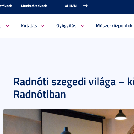
gatóknak
Munkatársaknak
ALUMNI
s
Kutatás
Gyógyítás
Műszerközpontok
Radnóti szegedi világa – 
Radnótiban