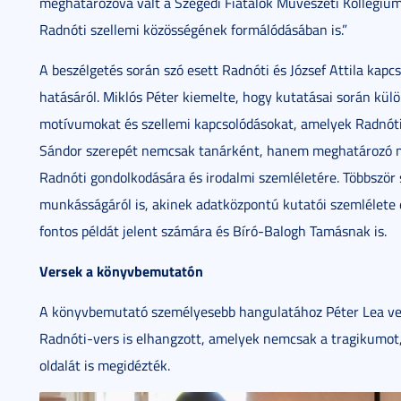
meghatározóvá vált a Szegedi Fiatalok Művészeti Kollégiu
Radnóti szellemi közösségének formálódásában is.”
A beszélgetés során szó esett Radnóti és József Attila kapcs
hatásáról. Miklós Péter kiemelte, hogy kutatásai során kül
motívumokat és szellemi kapcsolódásokat, amelyek Radnóti 
Sándor szerepét nemcsak tanárként, hanem meghatározó me
Radnóti gondolkodására és irodalmi szemléletére. Többször s
munkásságáról is, akinek adatközpontú kutatói szemlélet
fontos példát jelent számára és Bíró-Balogh Tamásnak is.
Versek a könyvbemutatón
A könyvbemutató személyesebb hangulatához Péter Lea vers
Radnóti-vers is elhangzott, amelyek nemcsak a tragikumot
oldalát is megidézték.