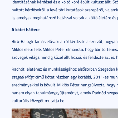
identitásának kérdései és a költő köré épült kultusz állt. 
nyitott kérdéseiről, a levéltári kutatások szerepéről, valam
is, amelyek meghatározó hatással voltak a költő életére és 
A kötet háttere
Bíró-Balogh Tamás először arról kérdezte a szerzőt, hogyan
Miklós élete felé. Miklós Péter elmondta, hogy bár történé
szövegek világa mindig közel állt hozzá, és felidézte azt is, 
Radnóti életéhez és munkásságához elsősorban Szegeden ke
szegedi világa
című kötet részben egy korábbi, 2011-es munk
eredményekkel is bővült. Miklós Péter hangsúlyozta, hogy n
hanem olyan tanulmánygyűjteményt, amely Radnóti szegedi
kulturális közegét mutatja be.