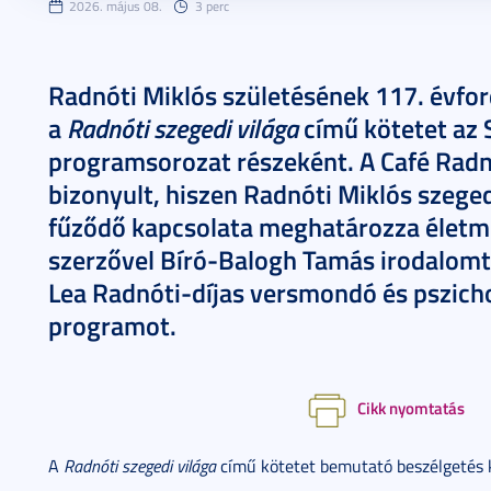
2026. május 08.
3 perc
Radnóti Miklós születésének 117. évfo
Radnóti szegedi világa
a
című kötetet az
programsorozat részeként. A Café Radn
bizonyult, hiszen Radnóti Miklós szege
fűződő kapcsolata meghatározza életmű
szerzővel Bíró-Balogh Tamás irodalomt
Lea Radnóti-díjas versmondó és pszicho
programot.
Cikk nyomtatás
A
Radnóti szegedi világa
című kötetet bemutató beszélgetés k