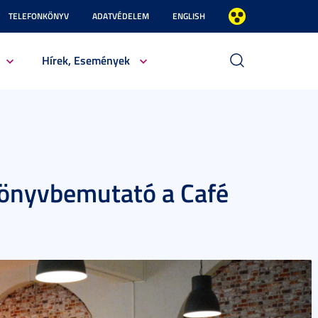
TELEFONKÖNYV
ADATVÉDELEM
ENGLISH
Hírek, Események
könyvbemutató a Café