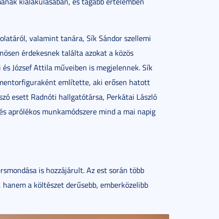
mának kialakulásában, és tágabb értelemben
olatáról, valamint tanára, Sík Sándor szellemi
önösen érdekesnek találta azokat a közös
és József Attila műveiben is megjelennek. Sík
ntorfiguraként említette, aki erősen hatott
zó esett Radnóti hallgatótársa, Perkátai László
e és aprólékos munkamódszere mind a mai napig
mondása is hozzájárult. Az est során több
, hanem a költészet derűsebb, emberközelibb