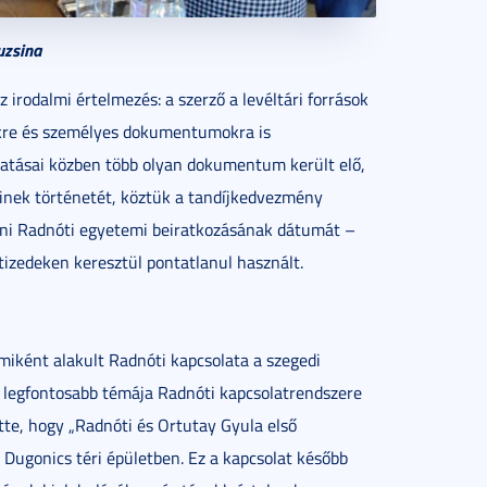
uzsina
z irodalmi értelmezés: a szerző a levéltári források
gekre és személyes dokumentumokra is
utatásai közben több olyan dokumentum került elő,
einek történetét, köztük a tandíjkedvezmény
ítani Radnóti egyetemi beiratkozásának dátumát –
tizedeken keresztül pontatlanul használt.
iként alakult Radnóti kapcsolata a szegedi
k legfontosabb témája Radnóti kapcsolatrendszere
tte, hogy „Radnóti és Ortutay Gyula első
 Dugonics téri épületben. Ez a kapcsolat később