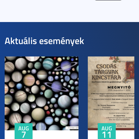
Aktuális események
AUG
AUG
7
11