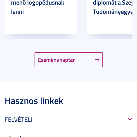
menő logopédusnak
diplomát a Szege
lenni
Tudományegyet
Eseménynaptár
Hasznos linkek
FELVÉTELI