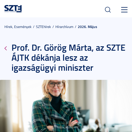
Toggl
navig
Hírek, Események
SZTEhírek
Hírarchívum
2026. Május
Prof. Dr. Görög Márta, az SZTE
ÁJTK dékánja lesz az
igazságügyi miniszter