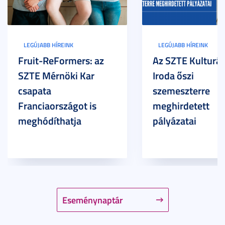
LEGÚJABB HÍREINK
LEGÚJABB HÍREINK
Fruit-ReFormers: az
Az SZTE Kulturál
SZTE Mérnöki Kar
Iroda őszi
csapata
szemeszterre
Franciaországot is
meghirdetett
meghódíthatja
pályázatai
Eseménynaptár