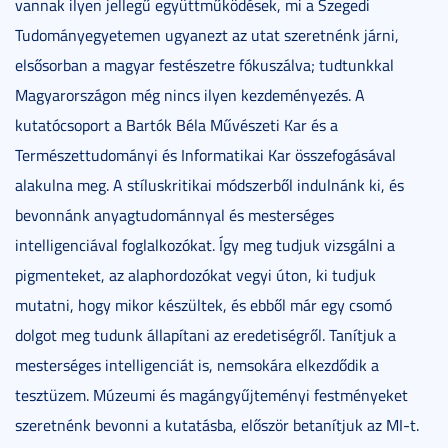
vannak ilyen jellegű együttműködések, mi a Szegedi
Tudományegyetemen ugyanezt az utat szeretnénk járni,
elsősorban a magyar festészetre fókuszálva; tudtunkkal
Magyarországon még nincs ilyen kezdeményezés. A
kutatócsoport a Bartók Béla Művészeti Kar és a
Természettudományi és Informatikai Kar összefogásával
alakulna meg. A stíluskritikai módszerből indulnánk ki, és
bevonnánk anyagtudománnyal és mesterséges
intelligenciával foglalkozókat. Így meg tudjuk vizsgálni a
pigmenteket, az alaphordozókat vegyi úton, ki tudjuk
mutatni, hogy mikor készültek, és ebből már egy csomó
dolgot meg tudunk állapítani az eredetiségről. Tanítjuk a
mesterséges intelligenciát is, nemsokára elkezdődik a
tesztüzem. Múzeumi és magángyűjteményi festményeket
szeretnénk bevonni a kutatásba, először betanítjuk az MI-t.