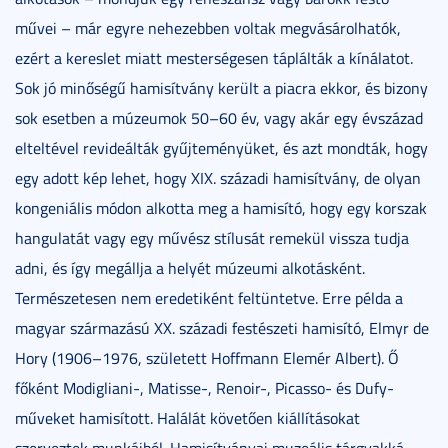
művei – már egyre nehezebben voltak megvásárolhatók,
ezért a kereslet miatt mesterségesen táplálták a kínálatot.
Sok jó minőségű hamisítvány került a piacra ekkor, és bizony
sok esetben a múzeumok 50–60 év, vagy akár egy évszázad
elteltével revideálták gyűjteményüket, és azt mondták, hogy
egy adott kép lehet, hogy XIX. századi hamisítvány, de olyan
kongeniális módon alkotta meg a hamisító, hogy egy korszak
hangulatát vagy egy művész stílusát remekül vissza tudja
adni, és így megállja a helyét múzeumi alkotásként.
Természetesen nem eredetiként feltüntetve. Erre példa a
magyar származású XX. századi festészeti hamisító, Elmyr de
Hory (1906–1976, született Hoffmann Elemér Albert). Ő
főként Modigliani-, Matisse-, Renoir-, Picasso- és Dufy-
műveket hamisított. Halálát követően kiállításokat
szerveztek munkáiból. Hamisítványai muzeális tárgyakká,