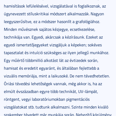
hamisítások lefülelésével, vizsgálatával is foglalkoznak, az
úgynevezett stíluskritikai módszert alkalmazzák. Nagyon
leegyszerűsítve, ez a módszer hasonlít a grafológiához.
Minden művésznek sajátos kézjegye, ecsetkezelése,
technikája van. Egyedi, akárcsak a kézírásunk. Ezeket az
egyedi ismertetőjegyeket vizsgáljuk a képeken; sokéves
tapasztalat és intuíció szükséges az ilyen jellegű munkához.
Egy műértő többmillió alkotást lát az évtizedek során,
hamisat és eredetit egyaránt, és általában fejlettebb a
vizuális memóriája, mint a laikusoké. De nem tévedhetetlen.
Óriási tévedési lehetőségek vannak, még akkor is, ha az
elmúlt évszázadban egyre több technikát, UV-lámpát,
röntgent, vegyi laboratóriumokban pigmentációs
vizsgálatokat stb. tudtunk alkalmazni. Szinte minden kiváló
szakember tévedett már munkája során. Nehezítő körülmény