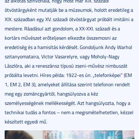
az alkotás színvonala, hogy most már XIX. századi
ötvöstárgyként mutatják be a múzeumok, holott eredetileg a
XIX. században egy XV. századi ötvöstárgyat próbált imitálni a
mestere. Ráadásul azt gondolom, a XX-XXI. századi és a
kortárs művészet erőteljesen elkezdte összemosni az
eredetiség és a hamisítás kérdését. Gondoljunk Andy Warhol
szitanyomataira, Victor Vasarelyre, vagy Moholy-Nagy
Lászlóra, aki a reneszánsz típusú zseni-művész nimbuszát
próbálta levetni. Híres példa: 1922-es ún. „telefonképei” (EM
1, EM 2, EM 3), amelyeket állítása szerint telefonon rendelt
meg egy zománcgyártól, hangsúlyozva a kéz
személyességének mellékességét. Azt hangsúlyozta, hogy a
technikai tudás a fontos – nem a megismételhetetlen, kézzel
készített egyedi mű.