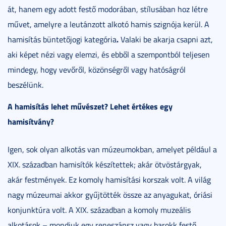
át, hanem egy adott festő modorában, stílusában hoz létre
művet, amelyre a leutánzott alkotó hamis szignója kerül. A
.
hamisítás büntetőjogi kategória
Valaki be akarja csapni azt,
aki képet nézi vagy elemzi, és ebből a szempontból teljesen
mindegy, hogy vevőről, közönségről vagy hatóságról
beszélünk.
A hamisítás lehet művészet? Lehet értékes egy
hamisítvány?
Igen, sok olyan alkotás van múzeumokban, amelyet például a
XIX. században hamisítók készítettek; akár ötvöstárgyak,
akár festmények. Ez komoly hamisítási korszak volt. A világ
nagy múzeumai akkor gyűjtötték össze az anyagukat, óriási
konjunktúra volt. A XIX. században a komoly muzeális
alkotások – mondjuk egy reneszánsz vagy barokk festő