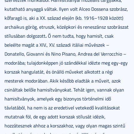
kutatható anyaggá váltak. Ilyen volt Alceo Dossena szobrász,
kőfaragó is, aki a XX. század elején (kb. 1916–1928 között)
archaikus görög, etruszk, középkori és reneszánsz szobrászat
.
stílusában dolgozott
Ő nem tudta, hogy hamisít, csak
beleélte magát a XIV., XV. századi itáliai művészek –
Donatello, Giovanni és Nino Pisano, Andrea del Verrocchio –
modorába; tulajdonképpen jó szándékkal idézte meg egy-egy
korszak hangulatát, és önálló műveket alkotott a régi
mesterek modorában. Akik később eladták a műveit, azok
csináltak belőle hamisítványokat. Tehát igen, vannak olyan
hamisítványok, amelyek egy bizonyos történelmi idő
távlatából, ha nem is az eredetivel vetekedő kvalitásokat
mutatnak föl, de egy adott korszak stílusát idézik,
hozzátesznek ahhoz a korszakhoz, vagy olyan magas szintű