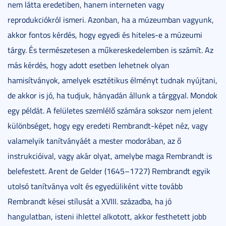
nem látta eredetiben, hanem interneten vagy
reprodukciókról ismeri. Azonban, ha a múzeumban vagyunk,
akkor fontos kérdés, hogy egyedi és hiteles-e a múzeumi
tárgy. És természetesen a műkereskedelemben is számít. Az
más kérdés, hogy adott esetben lehetnek olyan
hamisítványok, amelyek esztétikus élményt tudnak nyújtani,
de akkor is jó, ha tudjuk, hányadán állunk a tárggyal. Mondok
egy példát. A felületes szemlélő számára sokszor nem jelent
különbséget, hogy egy eredeti Rembrandt-képet néz, vagy
valamelyik tanítványáét a mester modorában, az ő
instrukcióival, vagy akár olyat, amelybe maga Rembrandt is
belefestett. Arent de Gelder (1645–1727) Rembrandt egyik
utolsó tanítványa volt és egyedüliként vitte tovább
Rembrandt kései stílusát a XVIII. századba, ha jó
hangulatban, isteni ihlettel alkotott, akkor festhetett jobb