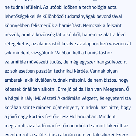
ne tudna lefülelni. Az utóbbi időben a technológia adta
lehetőségekkel és különböző tudományágak bevonásával
könnyebben felismerjük a hamisítást. Nemcsak a felszínt
nézzük, amit a közönség lát a képből, hanem az alatta lévő
rétegeket is, az alapozástól kezdve az alaphordozó vásznon át
sok mindent vizsgálunk. Valóban kell a hamisításhoz
valamiféle művészeti tudás, de még egyszer hangsúlyozom,
ez sok esetben pusztán technikai kérdés. Vannak olyan
emberek, akik kiválóan tudnak másolni, de nem biztos, hogy
képesek önállóan alkotni. Erre jó példa Han van Meegeren. Ő
a hágai Királyi Művészeti Akadémián végzett, és egyetemista
korában szinte minden díjat elnyert, mindenki azt hitte, hogy
a jövő nagy kortárs festője lesz Hollandiában. Mindent
megtanult az akadémiai festőmodorból, de amint kikerült az
egyetemről, a saját stílusa alapján nem voltak sikerei. Egyre