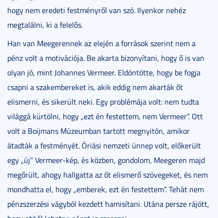
hogy nem eredeti festményről van szó. Ilyenkor nehéz
megtalálni, ki a felelős.
Han van Meegerennek az elején a források szerint nem a
pénz volt a motivációja. Be akarta bizonyítani, hogy ő is van
olyan jó, mint Johannes Vermeer. Eldöntötte, hogy be fogja
csapni a szakembereket is, akik eddig nem akarták őt
elismerni, és sikerült neki. Egy problémája volt: nem tudta
világgá kürtölni, hogy „ezt én festettem, nem Vermeer”. Ott
volt a Boijmans Múzeumban tartott megnyitón, amikor
átadták a festményét. Óriási nemzeti ünnep volt, előkerült
egy „új” Vermeer-kép, és közben, gondolom, Meegeren majd
megőrült, ahogy hallgatta az őt elismerő szövegeket, és nem
mondhatta el, hogy „emberek, ezt én festettem”. Tehát nem
pénzszerzési vágyból kezdett hamisítani. Utána persze rájött,