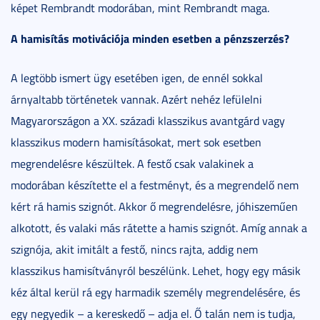
képet Rembrandt modorában, mint Rembrandt maga.
A hamisítás motivációja minden esetben a pénzszerzés?
A legtöbb ismert ügy esetében igen, de ennél sokkal
árnyaltabb történetek vannak. Azért nehéz lefülelni
Magyarországon a XX. századi klasszikus avantgárd vagy
klasszikus modern hamisításokat, mert sok esetben
megrendelésre készültek. A festő csak valakinek a
modorában készítette el a festményt, és a megrendelő nem
kért rá hamis szignót. Akkor ő megrendelésre, jóhiszeműen
alkotott, és valaki más rátette a hamis szignót. Amíg annak a
szignója, akit imitált a festő, nincs rajta, addig nem
klasszikus hamisítványról beszélünk. Lehet, hogy egy másik
kéz által kerül rá egy harmadik személy megrendelésére, és
egy negyedik – a kereskedő – adja el. Ő talán nem is tudja,