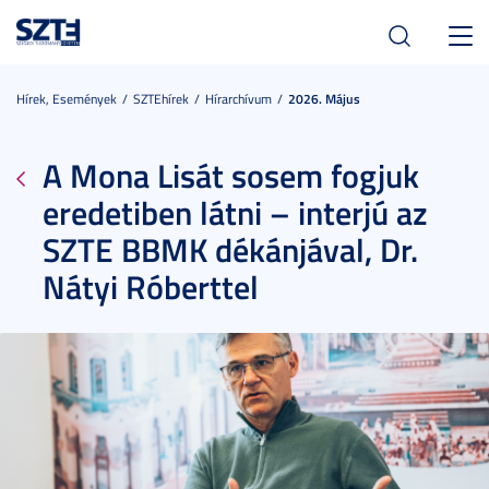
Toggl
navig
Hírek, Események
SZTEhírek
Hírarchívum
2026. Május
A Mona Lisát sosem fogjuk
eredetiben látni – interjú az
SZTE BBMK dékánjával, Dr.
Nátyi Róberttel