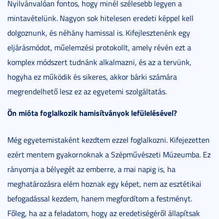
Nyilvánvalóan fontos, hogy minél szélesebb legyen a
mintavételünk. Nagyon sok hitelesen eredeti képpel kell
dolgoznunk, és néhány hamissal is. Kifejlesztenénk egy
eljárásmódot, műelemzési protokollt, amely révén ezt a
komplex módszert tudnánk alkalmazni, és az a tervünk,
hogyha ez működik és sikeres, akkor bárki számára
megrendelhető lesz ez az egyetemi szolgáltatás.
Ön mióta foglalkozik hamisítványok lefülelésével?
Még egyetemistaként kezdtem ezzel foglalkozni. Kifejezetten
ezért mentem gyakornoknak a Szépművészeti Múzeumba. Ez
rányomja a bélyegét az emberre, a mai napig is, ha
meghatározásra elém hoznak egy képet, nem az esztétikai
befogadással kezdem, hanem megfordítom a festményt.
Főleg, ha az a feladatom, hogy az eredetiségéről állapítsak