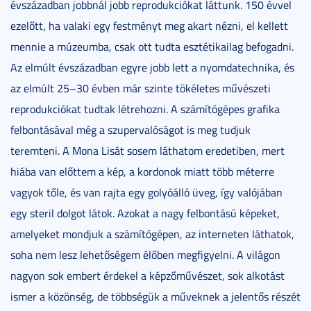
évszázadban jobbnál jobb reprodukciókat láttunk. 150 évvel
ezelőtt, ha valaki egy festményt meg akart nézni, el kellett
mennie a múzeumba, csak ott tudta esztétikailag befogadni.
Az elmúlt évszázadban egyre jobb lett a nyomdatechnika, és
az elmúlt 25–30 évben már szinte tökéletes művészeti
reprodukciókat tudtak létrehozni. A számítógépes grafika
felbontásával még a szupervalóságot is meg tudjuk
teremteni. A Mona Lisát sosem láthatom eredetiben, mert
hiába van előttem a kép, a kordonok miatt több méterre
vagyok tőle, és van rajta egy golyóálló üveg, így valójában
egy steril dolgot látok. Azokat a nagy felbontású képeket,
amelyeket mondjuk a számítógépen, az interneten láthatok,
soha nem lesz lehetőségem élőben megfigyelni. A világon
nagyon sok embert érdekel a képzőművészet, sok alkotást
ismer a közönség, de többségük a műveknek a jelentős részét