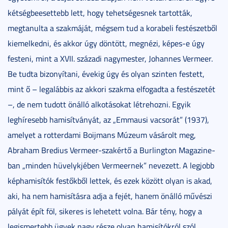
kétségbeesettebb lett, hogy tehetségesnek tartották,
megtanulta a szakmáját, mégsem tud a korabeli festészetből
kiemelkedni, és akkor úgy döntött, megnézi, képes-e úgy
festeni, mint a XVII. századi nagymester, Johannes Vermeer.
Be tudta bizonyítani, évekig úgy és olyan szinten festett,
mint ő – legalábbis az akkori szakma elfogadta a festészetét
–, de nem tudott önálló alkotásokat létrehozni. Egyik
leghíresebb hamisítványát, az „Emmausi vacsorát” (1937),
amelyet a rotterdami Boijmans Múzeum vásárolt meg,
Abraham Bredius Vermeer-szakértő a Burlington Magazine-
ban „minden hüvelykjében Vermeernek” nevezett. A legjobb
képhamisítók festőkből lettek, és ezek között olyan is akad,
aki, ha nem hamisításra adja a fejét, hanem önálló művészi
pályát épít föl, sikeres is lehetett volna. Bár tény, hogy a
legismertebb ügyek nagy része olyan hamisítókról szól,