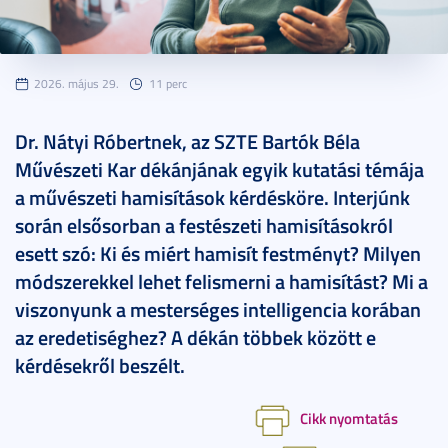
2026. május 29.
11 perc
Dr. Nátyi Róbertnek, az SZTE Bartók Béla
Művészeti Kar dékánjának egyik kutatási témája
a művészeti hamisítások kérdésköre. Interjúnk
során elsősorban a festészeti hamisításokról
esett szó: Ki és miért hamisít festményt? Milyen
módszerekkel lehet felismerni a hamisítást? Mi a
viszonyunk a mesterséges intelligencia korában
az eredetiséghez? A dékán többek között e
kérdésekről beszélt.
Cikk nyomtatás