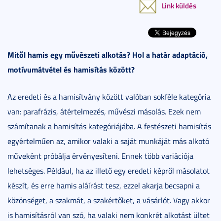
Link küldés
Mitől hamis egy művészeti alkotás? Hol a határ adaptáció,
motívumátvétel és hamisítás között?
Az eredeti és a hamisítvány között valóban sokféle kategória
van: parafrázis, átértelmezés, művészi másolás. Ezek nem
számítanak a hamisítás kategóriájába. A festészeti hamisítás
egyértelműen az, amikor valaki a saját munkáját más alkotó
műveként próbálja érvényesíteni. Ennek több variációja
lehetséges. Például, ha az illető egy eredeti képről másolatot
készít, és erre hamis aláírást tesz, ezzel akarja becsapni a
közönséget, a szakmát, a szakértőket, a vásárlót. Vagy akkor
is hamisításról van szó, ha valaki nem konkrét alkotást ültet