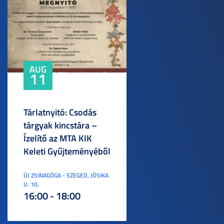
AUG
11
Tárlatnyitó: Csodás
tárgyak kincstára –
Ízelítő az MTA KIK
Keleti Gyűjteményéből
ÚJ ZSINAGÓGA - SZEGED, JÓSIKA
U. 10.
16:00 - 18:00