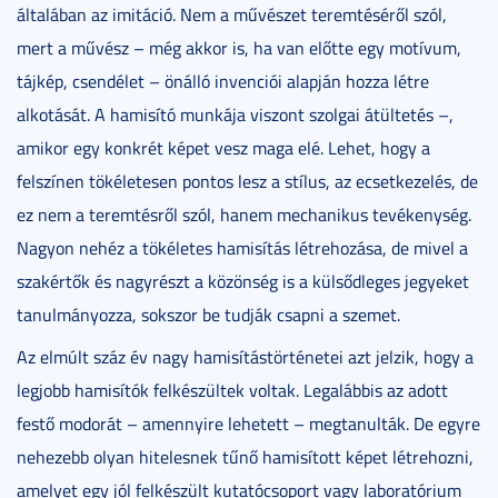
általában az imitáció. Nem a művészet teremtéséről szól,
mert a művész – még akkor is, ha van előtte egy motívum,
tájkép, csendélet – önálló invenciói alapján hozza létre
alkotását. A hamisító munkája viszont szolgai átültetés –,
amikor egy konkrét képet vesz maga elé. Lehet, hogy a
felszínen tökéletesen pontos lesz a stílus, az ecsetkezelés, de
ez nem a teremtésről szól, hanem mechanikus tevékenység.
Nagyon nehéz a tökéletes hamisítás létrehozása, de mivel a
szakértők és nagyrészt a közönség is a külsődleges jegyeket
tanulmányozza, sokszor be tudják csapni a szemet.
Az elmúlt száz év nagy hamisítástörténetei azt jelzik, hogy a
legjobb hamisítók felkészültek voltak. Legalábbis az adott
festő modorát – amennyire lehetett – megtanulták. De egyre
nehezebb olyan hitelesnek tűnő hamisított képet létrehozni,
amelyet egy jól felkészült kutatócsoport vagy laboratórium