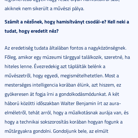
akiknek nem sikerült a művészi pálya.
Számít a nézőnek, hogy hamisítványt csodál-e? Kell neki a
tudat, hogy eredetit néz?
Az eredetiség tudata általában fontos a nagyközönségnek.
Főleg, amikor egy múzeumi tárggyal találkozik, szeretné, ha
hiteles lenne. Évezredekig azt táplálták belénk a
művészetről, hogy egyedi, megismételhetetlen. Most a
mesterséges intelligencia korában élünk, azt hiszem, ez
gyökeresen át fogja írni a gondolkodásmódunkat. A két
háború közötti időszakban Walter Benjamin írt az aura-
elméletről, tehát arról, hogy a műalkotásnak aurája van, és
hogy a technikai sokszorosítás korában hogyan fogunk a
műtárgyakra gondolni. Gondoljunk bele, az elmúlt