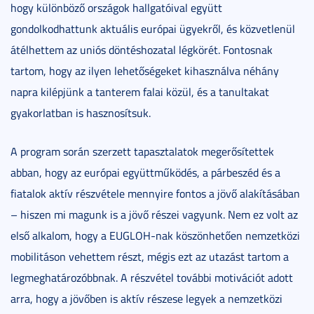
hogy különböző országok hallgatóival együtt
gondolkodhattunk aktuális európai ügyekről, és közvetlenül
átélhettem az uniós döntéshozatal légkörét. Fontosnak
tartom, hogy az ilyen lehetőségeket kihasználva néhány
napra kilépjünk a tanterem falai közül, és a tanultakat
gyakorlatban is hasznosítsuk.
A program során szerzett tapasztalatok megerősítettek
abban, hogy az európai együttműködés, a párbeszéd és a
fiatalok aktív részvétele mennyire fontos a jövő alakításában
– hiszen mi magunk is a jövő részei vagyunk. Nem ez volt az
első alkalom, hogy a EUGLOH-nak köszönhetően nemzetközi
mobilitáson vehettem részt, mégis ezt az utazást tartom a
legmeghatározóbbnak. A részvétel további motivációt adott
arra, hogy a jövőben is aktív részese legyek a nemzetközi