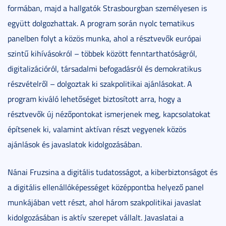
formában, majd a hallgatók Strasbourgban személyesen is
együtt dolgozhattak. A program során nyolc tematikus
panelben folyt a közös munka, ahol a résztvevők európai
szintű kihívásokról – többek között fenntarthatóságról,
digitalizációról, társadalmi befogadásról és demokratikus
részvételről – dolgoztak ki szakpolitikai ajánlásokat. A
program kiváló lehetőséget biztosított arra, hogy a
résztvevők új nézőpontokat ismerjenek meg, kapcsolatokat
építsenek ki, valamint aktívan részt vegyenek közös
ajánlások és javaslatok kidolgozásában.
Nánai Fruzsina a digitális tudatosságot, a kiberbiztonságot és
a digitális ellenállóképességet középpontba helyező panel
munkájában vett részt, ahol három szakpolitikai javaslat
kidolgozásában is aktív szerepet vállalt. Javaslatai a