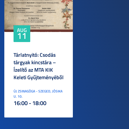
AUG
11
Tárlatnyitó: Csodás
tárgyak kincstára –
Ízelítő az MTA KIK
Keleti Gyűjteményéből
ÚJ ZSINAGÓGA - SZEGED, JÓSIKA
U. 10.
16:00 - 18:00