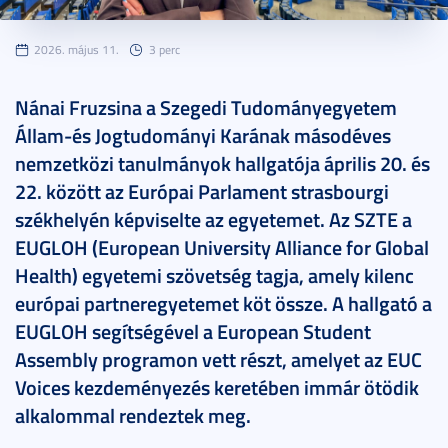
2026. május 11.
3 perc
Nánai Fruzsina a Szegedi Tudományegyetem
Állam-és Jogtudományi Karának másodéves
nemzetközi tanulmányok hallgatója április 20. és
22. között az Európai Parlament strasbourgi
székhelyén képviselte az egyetemet. Az SZTE a
EUGLOH (European University Alliance for Global
Health) egyetemi szövetség tagja, amely kilenc
európai partneregyetemet köt össze. A hallgató a
EUGLOH segítségével a European Student
Assembly programon vett részt, amelyet az EUC
Voices kezdeményezés keretében immár ötödik
alkalommal rendeztek meg.