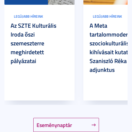
LEGÚJABB HÍREINK
LEGÚJABB HÍREINK
Az SZTE Kulturális
A Meta
Iroda őszi
tartalommoderác
szemeszterre
szociokulturális
meghirdetett
kihívásait kutatja
pályázatai
Szaniszló Réka Br
adjunktus
Eseménynaptár