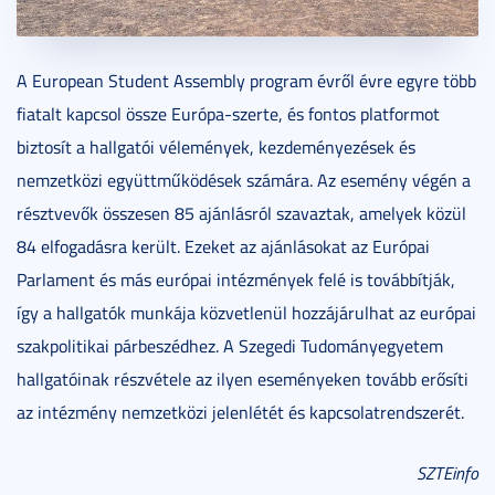
A European Student Assembly program évről évre egyre több
fiatalt kapcsol össze Európa-szerte, és fontos platformot
biztosít a hallgatói vélemények, kezdeményezések és
nemzetközi együttműködések számára. Az esemény végén a
résztvevők összesen 85 ajánlásról szavaztak, amelyek közül
84 elfogadásra került. Ezeket az ajánlásokat az Európai
Parlament és más európai intézmények felé is továbbítják,
így a hallgatók munkája közvetlenül hozzájárulhat az európai
szakpolitikai párbeszédhez. A Szegedi Tudományegyetem
hallgatóinak részvétele az ilyen eseményeken tovább erősíti
az intézmény nemzetközi jelenlétét és kapcsolatrendszerét.
SZTEinfo