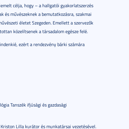
elt célja, hogy – a hallgatói gyakorlatszerzés
knak és művészeknek a bemutatkozásra, szakmai
űvészeti életet Szegeden. Emellett a szervezők
itottan közelítsenek a társadalom egésze felé.
ndenkié, ezért a rendezvény bárki számára
ógia Tanszék ifjúsági és gazdasági
riston Lilla kurátor és munkatársai vezetésével.