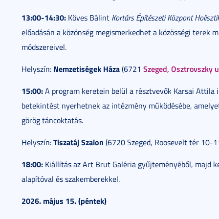
13:00-14:30:
Köves Bálint
Kortárs Építészeti Központ Holiszt
előadásán a közönség megismerkedhet a közösségi terek m
módszereivel.
Nemzetiségek Háza
Szeged, Osztrovszky u.
Helyszín:
(6721
15:00:
A program keretein belül a résztvevők Karsai Attila
betekintést nyerhetnek az intézmény működésébe, amelyet k
görög táncoktatás.
Tiszatáj Szalon
Helyszín:
(6720 Szeged, Roosevelt tér 10-11
18:00:
Kiállítás az Art Brut Galéria gyűjteményéből, majd k
alapítóval és szakemberekkel.
2026. május 15. (péntek)