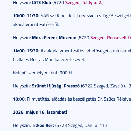
JATE Klub
Szeged, Toldy u. 2.
Helyszín:
(6720
)
10:00-11:30:
SANSZ: Kinek lett tervezve a világ?Beszélget
akadálymentesítéséről.
Móra Ferenc Múzeum
Szeged, Roosevelt t
Helyszín:
(6720
14:00-15:30:
Az akadálymentesítés lehetőségei a múzeumb
Csilla és Rostás Mónika vezetésével.
Belépő személyenként: 900 Ft.
Szünet Ifjúsági Presszó
Helyszín:
(6722 Szeged, Zászló u. 3
18:00:
Filmvetítés, előadás és beszélgetés Dr. Szűcs Rékával
2026. május 16. (szombat)
Titkos Kert
Helyszín:
(6723 Szeged, Dáni u. 11.)