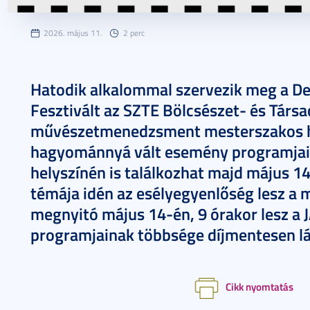
2026. május 11.
2 perc
Hatodik alkalommal szervezik meg a 
Fesztivált az SZTE Bölcsészet- és Tár
művészetmenedzsment mesterszakos ha
hagyománnyá vált esemény programjai
helyszínén is találkozhat majd május 14
témája idén az esélyegyenlőség lesz a m
megnyitó május 14-én, 9 órakor lesz a J
programjainak többsége díjmentesen l
Cikk nyomtatás