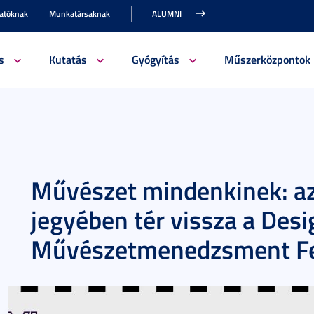
gatóknak
Munkatársaknak
ALUMNI
s
Kutatás
Gyógyítás
Műszerközpontok
Művészet mindenkinek: az
jegyében tér vissza a Desi
Művészetmenedzsment Fe