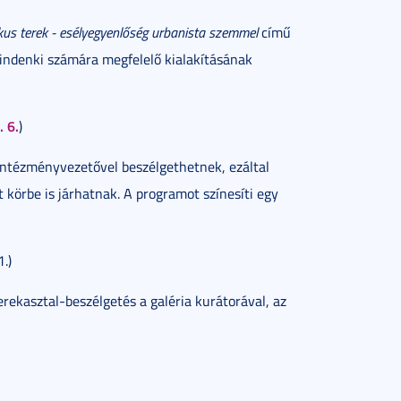
ikus terek - esélyegyenlőség urbanista szemmel
című
indenki számára megfelelő kialakításának
 6.
)
 intézményvezetővel beszélgethetnek, ezáltal
örbe is járhatnak. A programot színesíti egy
.)
erekasztal-beszélgetés a galéria kurátorával, az