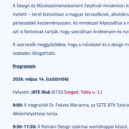
A Design és Művészetmenedzsment Fesztivál mindenkori kiem
mellett – teret biztosítson a magyar tervezőknek, alkotó
párbeszédet kezdeményezzen, és mindezzel felpezsdítse a m
azt is fontosnak tartják, hogy szociálisan érzékenyen és ny
A szervezők meggyőződése, hogy a művészet és a design mi
szabadon látogatható.
Programok
:
2026. május 14. (csütörtök)
JATE Klub
Szeged, Toldy u. 2.
Helyszín:
(6720
)
9:00:
A megnyitót Dr. Fekete Marianna, az SZTE BTK Szociol
dékánhelyettese tartja.
9:30-11:30:
A Romani Design szakmai workshoppal készül, K