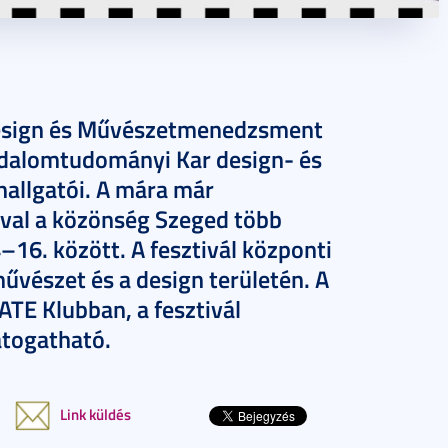
Design és Művészetmenedzsment
sadalomtudományi Kar design- és
llgatói. A mára már
val a közönség Szeged több
–16. között. A fesztivál központi
űvészet és a design területén. A
ATE Klubban, a fesztivál
átogatható.
Link küldés