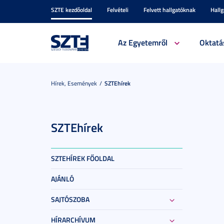
SZTE kezdőoldal
Felvételi
Felvett hallgatóknak
Hall
Az Egyetemről
Oktatá
Hírek, Események
SZTEhírek
SZTEhírek
SZTEHÍREK FŐOLDAL
AJÁNLÓ
SAJTÓSZOBA
HÍRARCHÍVUM